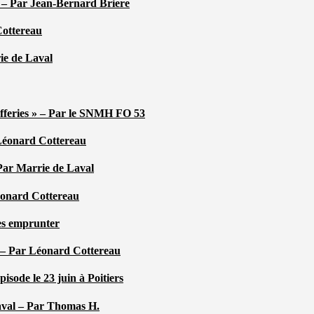
é – Par Jean-Bernard Briere
Cottereau
rie de Laval
efferies » – Par le SNMH FO 53
r Léonard Cottereau
 Par Marrie de Laval
Léonard Cottereau
les emprunter
 – Par Léonard Cottereau
sode le 23 juin à Poitiers
aval – Par Thomas H.