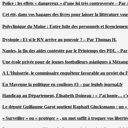
Police : les effets « dangereux » d’une loi très controversée – P
Cet été, dans vos bagages des livres pour laisser la littérature v
Polyclinique du Maine : Entre fuite des personnels et licenciemen
Dystopie : Et si le RN arrive au pouvoir ? – Par Thomas H.
Nantes, la fin des aides contestée par le Printemps des PDL – Pa
Une école privée pour de jeunes footballeurs asiatiques à Mézang
A L’Huisserie, le commissaire enquêteur favorable au projet du
En Mayenne la politique en coulisses #3 – par leglob-journal.fr
Handicap au Département, Élisabeth Doineau : « J’ai honte… c’e
Le député Guillaume Garot soutient Raphaël Glucksmann : un « r
« Surveiller » ou « protéger » , un mot suffit à troquer vos liber