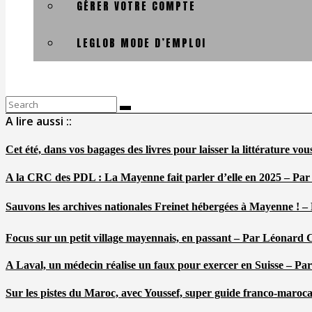
GÉRER VOTRE COMPTE
LEGLOB MODE D’EMPLOI
Search
for:
A lire aussi ::
Cet été, dans vos bagages des livres pour laisser la littérature v
A la CRC des PDL : La Mayenne fait parler d’elle en 2025 – Par
Sauvons les archives nationales Freinet hébergées à Mayenne ! –
Focus sur un petit village mayennais, en passant – Par Léonard 
A Laval, un médecin réalise un faux pour exercer en Suisse – Pa
Sur les pistes du Maroc, avec Youssef, super guide franco-maroc