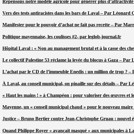
Repensons notre modèle agricole pour générer plus d’attractivit
Vers des tests antiracistes dans les bars de Laval – Par Léonard 
Manifester pour le pouvoir d’achat ne fait pas recette – Par Mar
Politique mayennaise, les coulisses #2- par leglob-journal.fr
Hôpital Laval : « Non au management brutal et à la casse des ch
Le collectif Palestine 53 réclame la levée du blocus à Gaza – Pa
L’achat par le CD de l’immeuble Enedis : un million de trop ? –
À Laval, au conseil municipal, on pinaille sur des détails – Par 
« Haut les mains ! » à Champéon : pour valoriser des œuvres et 
Mayenne, un « conseil municipal chaud » pour le nouveau maire
Justice – Bruno Bertier contre Jean-Christophe Gruau : nouvel épi
Quand Philippe Royer « avançait masqué » aux municipales à L