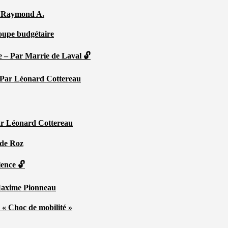
Par Raymond A.
coupe budgétaire
e – Par Marrie de Laval 🔓
 – Par Léonard Cottereau
ar Léonard Cottereau
 de Roz
lence 🔓
 Maxime Pionneau
 « Choc de mobilité »