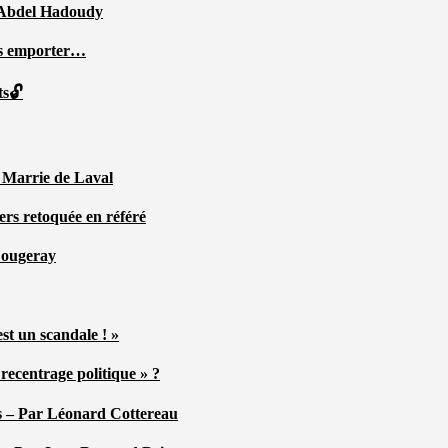
ar Abdel Hadoudy
ous emporter…
ts🔓
r Marrie de Laval
ers retoquée en référé
 Fougeray
st un scandale ! »
ecentrage politique » ?
tés – Par Léonard Cottereau