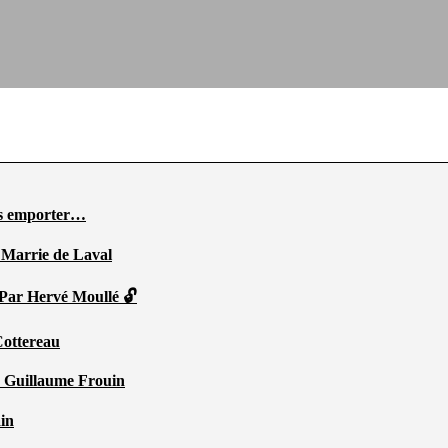
ous emporter…
 Marrie de Laval
 Par Hervé Moullé 🔓
Cottereau
r Guillaume Frouin
ain