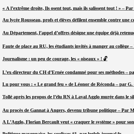
« A l’extrême droite, Ils osent tout, mais ils salissent tout ! » – 
Au lycée Rousseau, profs et élèves défilent ensemble contre une 
Au Département, l’appel d’offres désigne une équipe déjà retenu
Faute de place au RU, les étudiants invités à manger au collège
Journalisme : un peu de courage, les « oiseaux » ! 🔓
L’ex-directeur du CH d’Ernée condamné pour ses méthodes – p
Lu pour vous : « Le grand feu » de Léonor de Réconda – par G.
Tollé après les propos de l’élu RN à Laval Agglo murée dans le si
Au procès de Gannat à Angers, devenu tribune politique – Par
A L’Agglo, Florian Bercault veut « craquer le système » pour son
Politique mayennaise, les coulisses #1- par leglob-journal.fr