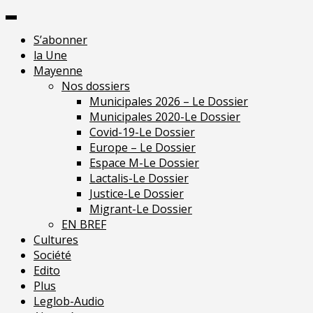
Skip
Pour 
to
S’abonner
content
la Une
Mayenne
Nos dossiers
Municipales 2026 – Le Dossier
Municipales 2020-Le Dossier
Covid-19-Le Dossier
Europe – Le Dossier
Espace M-Le Dossier
Lactalis-Le Dossier
Justice-Le Dossier
Migrant-Le Dossier
EN BREF
Cultures
Société
Edito
Plus
Leglob-Audio