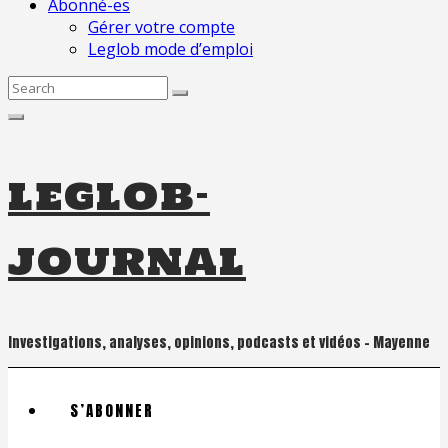
Abonné-es
Gérer votre compte
Leglob mode d’emploi
Search
for:
leglob-
journal
Investigations, analyses, opinions, podcasts et vidéos – Mayenne
S’ABONNER