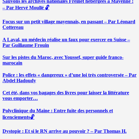
Sauvons les archives nationales Freinet hébergées à Mayenne !
– Par Hervé Moullé 🔓
Focus sur un petit village mayennais, en passant – Par Léonard
Cottereau
A Laval, un médecin réalise un faux pour exercer en Suisse –
Par Guillaume Frouin
Sur les pistes du Maroc, avec Youssef, super guide franco-
marocain
Police : les effets « dangereux » d’une loi très controversée – Par
Abdel Hadoudy
Cet été, dans vos bagages des livres pour laisser la littérature
vous emporter…
Polyclinique du Maine : Entre fuite des personnels et
licenciements🔓
Dystopie : Et si le RN arrive au pouvoir ? – Par Thomas H.