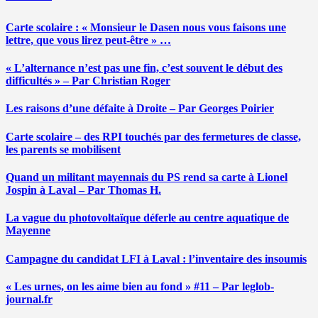
Carte scolaire : « Monsieur le Dasen nous vous faisons une
lettre, que vous lirez peut-être » …
« L’alternance n’est pas une fin, c’est souvent le début des
difficultés » – Par Christian Roger
Les raisons d’une défaite à Droite – Par Georges Poirier
Carte scolaire – des RPI touchés par des fermetures de classe,
les parents se mobilisent
Quand un militant mayennais du PS rend sa carte à Lionel
Jospin à Laval – Par Thomas H.
La vague du photovoltaïque déferle au centre aquatique de
Mayenne
Campagne du candidat LFI à Laval : l’inventaire des insoumis
« Les urnes, on les aime bien au fond » #11 – Par leglob-
journal.fr