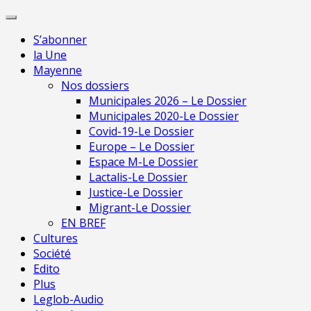
Skip
Pour une presse indépendante en Mayenne
to
S’abonner
content
la Une
Mayenne
Nos dossiers
Municipales 2026 – Le Dossier
Municipales 2020-Le Dossier
Covid-19-Le Dossier
Europe – Le Dossier
Espace M-Le Dossier
Lactalis-Le Dossier
Justice-Le Dossier
Migrant-Le Dossier
EN BREF
Cultures
Société
Edito
Plus
Leglob-Audio