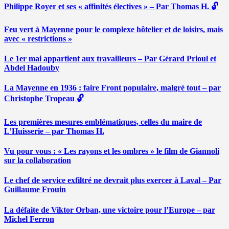
Philippe Royer et ses « affinités électives » – Par Thomas H. 🔓
Feu vert à Mayenne pour le complexe hôtelier et de loisirs, mais
avec « restrictions »
Le 1er mai appartient aux travailleurs – Par Gérard Prioul et
Abdel Hadouby
La Mayenne en 1936 : faire Front populaire, malgré tout – par
Christophe Tropeau 🔓
Les premières mesures emblématiques, celles du maire de
L’Huisserie – par Thomas H.
Vu pour vous : « Les rayons et les ombres » le film de Giannoli
sur la collaboration
Le chef de service exfiltré ne devrait plus exercer à Laval – Par
Guillaume Frouin
La défaite de Viktor Orban, une victoire pour l’Europe – par
Michel Ferron