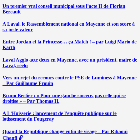
Un premier vrai conseil municipal sous l’acte II de Florian
Bercault
A Laval, le Rassemblement national en Mayenne et son score à
sa juste valeur
Entre Jordan et la Princesse… ça Match ! – par Luigi Mario de
Karth
Laval Agglo acte deux en Mayenne, avec un président, maire de
Laval, réélu
Vers un rejet du recours contre le PSE de Luminess à Mayenne
– Par Guillaume Frouin
Bruno Bertier : « Pour une gauche sincère, pas celle qui se
droitise » – Par Thomas H.
A L’Huisserie : lancement de l’enquête publique sur le
lotissement du Fougeray
Quand la République change enfin de visage – Par Rihaoui
Chanfi 🔓