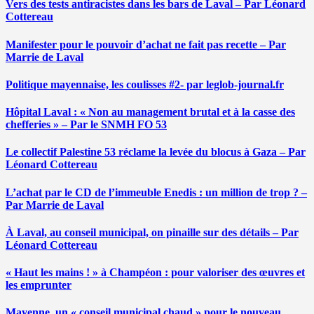
Vers des tests antiracistes dans les bars de Laval – Par Léonard
Cottereau
Manifester pour le pouvoir d’achat ne fait pas recette – Par
Marrie de Laval
Politique mayennaise, les coulisses #2- par leglob-journal.fr
Hôpital Laval : « Non au management brutal et à la casse des
chefferies » – Par le SNMH FO 53
Le collectif Palestine 53 réclame la levée du blocus à Gaza – Par
Léonard Cottereau
L’achat par le CD de l’immeuble Enedis : un million de trop ? –
Par Marrie de Laval
À Laval, au conseil municipal, on pinaille sur des détails – Par
Léonard Cottereau
« Haut les mains ! » à Champéon : pour valoriser des œuvres et
les emprunter
Mayenne, un « conseil municipal chaud » pour le nouveau