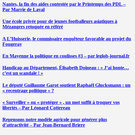
Nantes, la fin des aides contestée par le Printemps des PDL –
Par Marrie de Laval
Une école privée pour de jeunes footballeurs asiatiques à
Mézangers retoquée en référé
A L’Huisserie, le commissaire enquêteur favorable au projet du
Fougeray
En Mayenne la politique en coulisses #3 – par leglob-journal.fr
Handicap au Département, Élisabeth Doineau : « J’ai honte…
c’est un scandale ! »
Le député Guillaume Garot soutient Raphaël Glucksmann : un
« recentrage politique » ?
« Surveiller » ou « protéger » , un mot suffit à troquer vos
libertés – Par Léonard Cottereau
Repensons notre modèle agricole pour générer plus
d’attractivité – Par Jean-Bernard Briere