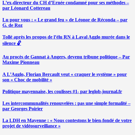
L’ex-directeur du CH d’Ernée condamné pour ses méthodes –
par Léonard Cottereau
Lu pour vous : « Le grand feu » de Léonor de Réconda – par
G. de Roz
Tollé après les propos de l’élu RN à Laval Agglo murée dans le
silence 🔓
Au procès de Gannat à Angers, devenu tribune politique – Par
Maxime Pionneau
A L’Agglo, Florian Bercault veut « craquer le système » pour
son « Choc de mobilité »
Politique mayennaise, les coulisses #1- par leglob-journal.fr
Les intercommunalités renouvelées : pas une simple formalité –
par Georges Poirier
La LDH en Mayenne : « Nous contestons le bien-fondé de votre
projet de vidéosurveillance »