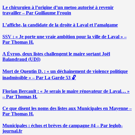
Le chirurgien à l’origine d’un metoo autorisé à revenir
travailler – Par Guillaume Frouin
L’affiche, la candidate de la droite à Laval et l’amalgame
SSV : « Je porte une vraie ambition pour la ville de Laval » –
Par Thomas H.
A Évron, deux listes challengent le maire sortant Joël
Balandraud (UDI)
Mort de Quentin D. : « un déchainement de violence politique
inadmissible » – Par La Garde 53 🔓
Florian Bercault : « Je serais le maire rénovateur de Laval… »
– Par Thomas H.
Ce que disent les noms des listes aux Municipales en Mayenne –
Par Thomas H.
Municipales : échos et brèves de campagne #4 – Par leglob-
journal.fr