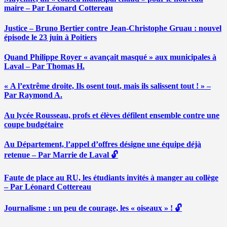
maire – Par Léonard Cottereau
Justice – Bruno Bertier contre Jean-Christophe Gruau : nouvel
épisode le 23 juin à Poitiers
Quand Philippe Royer « avançait masqué » aux municipales à
Laval – Par Thomas H.
« A l’extrême droite, Ils osent tout, mais ils salissent tout ! » –
Par Raymond A.
Au lycée Rousseau, profs et élèves défilent ensemble contre une
coupe budgétaire
Au Département, l’appel d’offres désigne une équipe déjà
retenue – Par Marrie de Laval 🔓
Faute de place au RU, les étudiants invités à manger au collège
– Par Léonard Cottereau
Journalisme : un peu de courage, les « oiseaux » ! 🔓