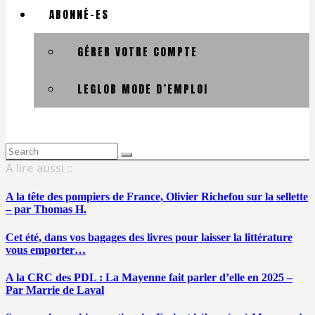
ABONNÉ-ES
GÉRER VOTRE COMPTE
LEGLOB MODE D’EMPLOI
Search
for:
A lire aussi ::
A la tête des pompiers de France, Olivier Richefou sur la sellette
– par Thomas H.
Cet été, dans vos bagages des livres pour laisser la littérature
vous emporter…
A la CRC des PDL : La Mayenne fait parler d’elle en 2025 –
Par Marrie de Laval