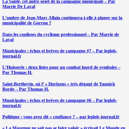
La Santé, cet autre sujet de la campagne municipale – Par
Marrie De Laval
L’ombre de Jean-Marc Allain continuera-t-elle à planer sur la
municipalité de Gorron ?
Dans les coulisses du cyclisme professionnel – Par Marrie de
Laval
Municipales : échos et brèves de campagne #7 – Par leglob-
journal.fr
L’Huisserie : deux listes pour un combat lourd de symboles –
Par Thomas H.
Saint-Berthevin, où l’ « Horizons » très dégagé de Yannick
Borde – Par Thomas H.
Municipales : échos et brèves de campagne #6 – Par leglob-
journal.fr
Politique : vous avez dit « confiance ? – par leglob-journal.fr
« La Mayenne ne sait pas se faire valoir » écrivait Le Monde en