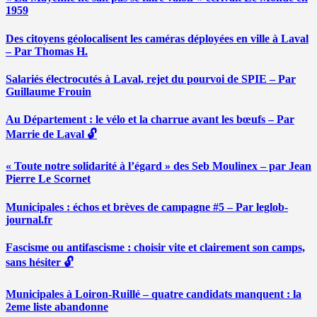
1959
Des citoyens géolocalisent les caméras déployées en ville à Laval
– Par Thomas H.
Salariés électrocutés à Laval, rejet du pourvoi de SPIE – Par
Guillaume Frouin
Au Département : le vélo et la charrue avant les bœufs – Par
Marrie de Laval 🔓
« Toute notre solidarité à l’égard » des Seb Moulinex – par Jean
Pierre Le Scornet
Municipales : échos et brèves de campagne #5 – Par leglob-
journal.fr
Fascisme ou antifascisme : choisir vite et clairement son camps,
sans hésiter 🔓
Municipales à Loiron-Ruillé – quatre candidats manquent : la
2eme liste abandonne