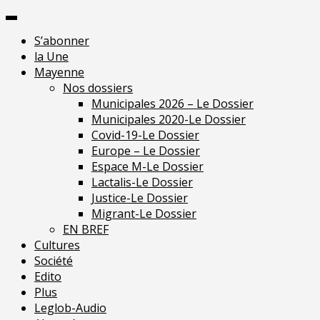
Skip
Pour 
to
S’abonner
content
la Une
Mayenne
Nos dossiers
Municipales 2026 – Le Dossier
Municipales 2020-Le Dossier
Covid-19-Le Dossier
Europe – Le Dossier
Espace M-Le Dossier
Lactalis-Le Dossier
Justice-Le Dossier
Migrant-Le Dossier
EN BREF
Cultures
Société
Edito
Plus
Leglob-Audio