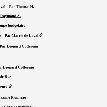
aval – Par Thomas H.
Par Raymond A.
coupe budgétaire
e – Par Marrie de Laval 🔓
 – Par Léonard Cottereau
ar Léonard Cottereau
 de Roz
lence 🔓
 Maxime Pionneau
 « Choc de mobilité »