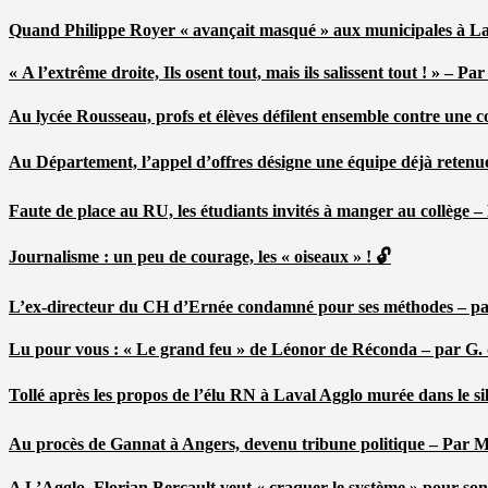
Quand Philippe Royer « avançait masqué » aux municipales à L
« A l’extrême droite, Ils osent tout, mais ils salissent tout ! » – 
Au lycée Rousseau, profs et élèves défilent ensemble contre une 
Au Département, l’appel d’offres désigne une équipe déjà retenu
Faute de place au RU, les étudiants invités à manger au collège
Journalisme : un peu de courage, les « oiseaux » ! 🔓
L’ex-directeur du CH d’Ernée condamné pour ses méthodes – p
Lu pour vous : « Le grand feu » de Léonor de Réconda – par G.
Tollé après les propos de l’élu RN à Laval Agglo murée dans le si
Au procès de Gannat à Angers, devenu tribune politique – Par
A L’Agglo, Florian Bercault veut « craquer le système » pour son