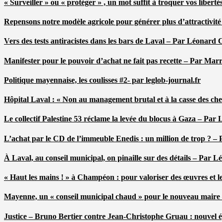
« Surveiller » ou « protéger » , un mot suffit à troquer vos liber
Repensons notre modèle agricole pour générer plus d’attractivit
Vers des tests antiracistes dans les bars de Laval – Par Léonard 
Manifester pour le pouvoir d’achat ne fait pas recette – Par Mar
Politique mayennaise, les coulisses #2- par leglob-journal.fr
Hôpital Laval : « Non au management brutal et à la casse des ch
Le collectif Palestine 53 réclame la levée du blocus à Gaza – Pa
L’achat par le CD de l’immeuble Enedis : un million de trop ? –
À Laval, au conseil municipal, on pinaille sur des détails – Par 
« Haut les mains ! » à Champéon : pour valoriser des œuvres et 
Mayenne, un « conseil municipal chaud » pour le nouveau maire
Justice – Bruno Bertier contre Jean-Christophe Gruau : nouvel épi