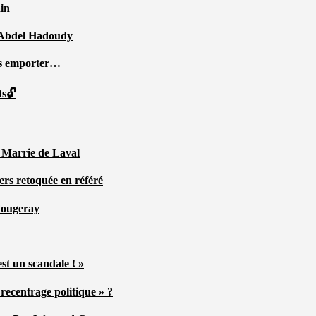
ain
ar Abdel Hadoudy
ous emporter…
ts🔓
r Marrie de Laval
ers retoquée en référé
 Fougeray
st un scandale ! »
ecentrage politique » ?