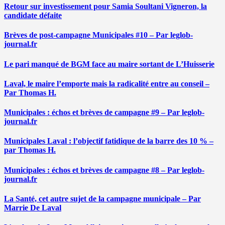
Retour sur investissement pour Samia Soultani Vigneron, la
candidate défaite
Brèves de post-campagne Municipales #10 – Par leglob-
journal.fr
Le pari manqué de BGM face au maire sortant de L’Huisserie
Laval, le maire l’emporte mais la radicalité entre au conseil –
Par Thomas H.
Municipales : échos et brèves de campagne #9 – Par leglob-
journal.fr
Municipales Laval : l’objectif fatidique de la barre des 10 % –
par Thomas H.
Municipales : échos et brèves de campagne #8 – Par leglob-
journal.fr
La Santé, cet autre sujet de la campagne municipale – Par
Marrie De Laval