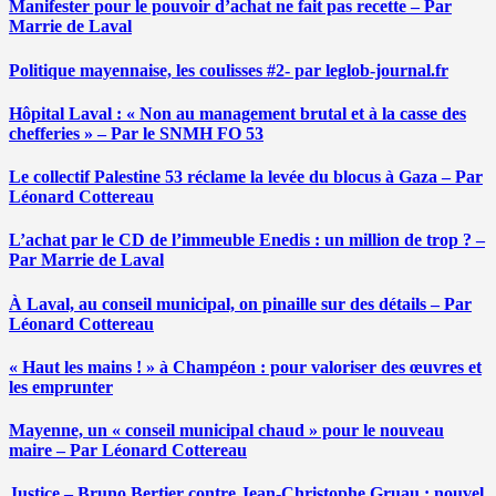
Manifester pour le pouvoir d’achat ne fait pas recette – Par
Marrie de Laval
Politique mayennaise, les coulisses #2- par leglob-journal.fr
Hôpital Laval : « Non au management brutal et à la casse des
chefferies » – Par le SNMH FO 53
Le collectif Palestine 53 réclame la levée du blocus à Gaza – Par
Léonard Cottereau
L’achat par le CD de l’immeuble Enedis : un million de trop ? –
Par Marrie de Laval
À Laval, au conseil municipal, on pinaille sur des détails – Par
Léonard Cottereau
« Haut les mains ! » à Champéon : pour valoriser des œuvres et
les emprunter
Mayenne, un « conseil municipal chaud » pour le nouveau
maire – Par Léonard Cottereau
Justice – Bruno Bertier contre Jean-Christophe Gruau : nouvel