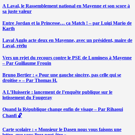
A Laval, le Rassemblement national en Mayenne et son score à
sa juste valeur
Entre Jordan et la Princesse… ça Match ! – par Luigi Mario de
Karth
Laval Agglo acte deux en Mayenne, avec un président, maire de
Laval, réélu
Vers un rejet du recours contre le PSE de Luminess à Mayenne
– Par Guillaume Frouin
Bruno Bertier : « Pour une gauche sincère, pas celle qui se
droitise » – Par Thomas H.
A L’Huisserie : lancement de l’enquête publique sur le
lotissement du Fougeray
Quand la République change enfin de visage – Par Rihaoui
Chanfi 🔓
Carte scolaire : « Monsieur le Dasen nous vous faisons une
lettre, que vous lirez peut-être » …