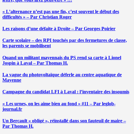
« L’alternance n’est pas une fin, c’est souvent le début des
difficultés » – Par Christian Roger
Les raisons d’une défaite à Droite – Par Georges Poirier
Carte scolaire – des RPI touchés par des fermetures de classe,
les parents se mobilisent
Quand un militant mayennais du PS rend sa carte à Lionel
Jospin à Laval – Par Thomas H.
La vague du photovoltaïque déferle au centre aquatique de
Mayenne
Campagne du candidat LFI à Laval : l’inventaire des insoumis
« Les urnes, on les aime bien au fond » #11 – Par leglob-
journal.fr
Un Bercault « obligé », réinstallé dans son fauteuil de maire –
Par Thomas H.