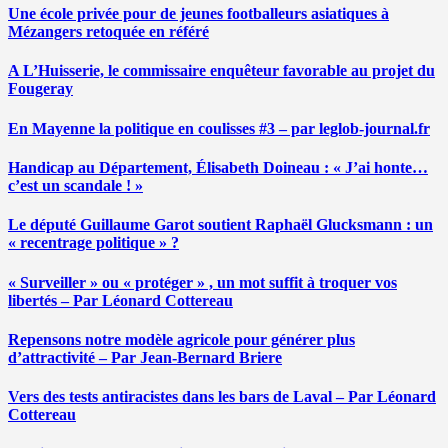
Une école privée pour de jeunes footballeurs asiatiques à
Mézangers retoquée en référé
A L’Huisserie, le commissaire enquêteur favorable au projet du
Fougeray
En Mayenne la politique en coulisses #3 – par leglob-journal.fr
Handicap au Département, Élisabeth Doineau : « J’ai honte…
c’est un scandale ! »
Le député Guillaume Garot soutient Raphaël Glucksmann : un
« recentrage politique » ?
« Surveiller » ou « protéger » , un mot suffit à troquer vos
libertés – Par Léonard Cottereau
Repensons notre modèle agricole pour générer plus
d’attractivité – Par Jean-Bernard Briere
Vers des tests antiracistes dans les bars de Laval – Par Léonard
Cottereau