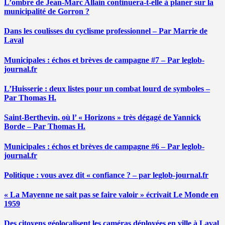
L’ombre de Jean-Marc Allain continuera-t-elle à planer sur la
municipalité de Gorron ?
Dans les coulisses du cyclisme professionnel – Par Marrie de
Laval
Municipales : échos et brèves de campagne #7 – Par leglob-
journal.fr
L’Huisserie : deux listes pour un combat lourd de symboles –
Par Thomas H.
Saint-Berthevin, où l’ « Horizons » très dégagé de Yannick
Borde – Par Thomas H.
Municipales : échos et brèves de campagne #6 – Par leglob-
journal.fr
Politique : vous avez dit « confiance ? – par leglob-journal.fr
« La Mayenne ne sait pas se faire valoir » écrivait Le Monde en
1959
Des citoyens géolocalisent les caméras déployées en ville à Laval