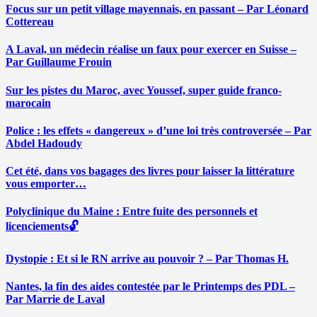
Focus sur un petit village mayennais, en passant – Par Léonard
Cottereau
A Laval, un médecin réalise un faux pour exercer en Suisse –
Par Guillaume Frouin
Sur les pistes du Maroc, avec Youssef, super guide franco-
marocain
Police : les effets « dangereux » d’une loi très controversée – Par
Abdel Hadoudy
Cet été, dans vos bagages des livres pour laisser la littérature
vous emporter…
Polyclinique du Maine : Entre fuite des personnels et
licenciements🔓
Dystopie : Et si le RN arrive au pouvoir ? – Par Thomas H.
Nantes, la fin des aides contestée par le Printemps des PDL –
Par Marrie de Laval