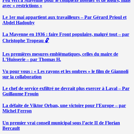
Feu vert à Mayenne pour le complexe hôtelier et de loisirs, mais
avec « restrictions »
Le 1er mai appartient aux travailleurs – Par Gérard Prioul et
Abdel Hadouby
La Mayenne en 1936 : faire Front populaire, malgré tout – par
Christophe Tropeau 🔓
Les premières mesures emblématiques, celles du maire de
L’Huisserie – par Thomas H.
Vu pour vous : « Les rayons et les ombres » le film de Giannoli
sur la collaboration
Le chef de service exfiltré ne devrait plus exercer à Laval – Par
Guillaume Frouin
La défaite de Viktor Orban, une victoire pour l’Europe – par
Michel Ferron
Un premier vrai conseil municipal sous l’acte II de Florian
Bercault