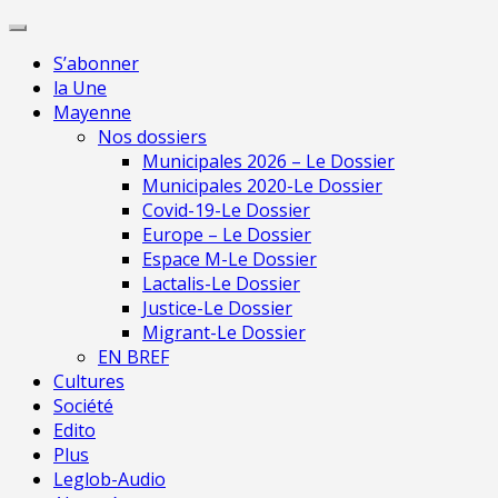
Skip
Pour une presse
to
indépendante en
Je m'abonne
S’abonner
content
Mayenne
la Une
Mayenne
Nos dossiers
Municipales 2026 – Le Dossier
Municipales 2020-Le Dossier
Covid-19-Le Dossier
Europe – Le Dossier
Espace M-Le Dossier
Lactalis-Le Dossier
Justice-Le Dossier
Migrant-Le Dossier
EN BREF
Cultures
Société
Edito
Plus
Leglob-Audio