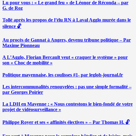
Lu pour vous : « Le grand feu » de Léonor de Réconda – par
G. de Roz
Tollé après les propos de l’élu RN à Laval Agglo murée dans le
silence 🔓
Au procès de Gannat à Angers, devenu tribune politique – Par
Maxime Pionneau
A L’Agglo, Florian Bercault veut « craquer le système » pour
son « Choc de mobilité »
Politique mayennaise, les coulisses #1- par leglob-journal.fr
Les intercommunalités renouvelées : pas une simple formalité –
par Georges Poirier
La LDH en Mayenne : « Nous contestons le bien-fondé de votre
projet de vidéosurveillance »
Philippe Royer et ses « affinités électives » – Par Thomas H. 🔓