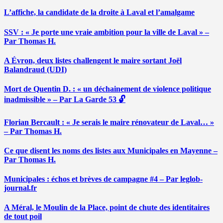
L’affiche, la candidate de la droite à Laval et l’amalgame
SSV : « Je porte une vraie ambition pour la ville de Laval » –
Par Thomas H.
A Évron, deux listes challengent le maire sortant Joël
Balandraud (UDI)
Mort de Quentin D. : « un déchainement de violence politique
inadmissible » – Par La Garde 53 🔓
Florian Bercault : « Je serais le maire rénovateur de Laval… »
– Par Thomas H.
Ce que disent les noms des listes aux Municipales en Mayenne –
Par Thomas H.
Municipales : échos et brèves de campagne #4 – Par leglob-
journal.fr
A Méral, le Moulin de la Place, point de chute des identitaires
de tout poil