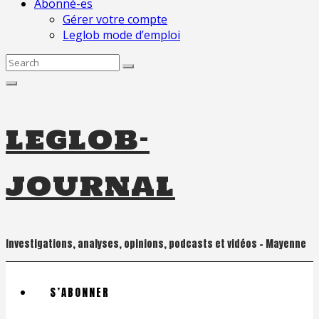
Abonné-es
Gérer votre compte
Leglob mode d’emploi
Search
for:
leglob-
journal
Investigations, analyses, opinions, podcasts et vidéos – Mayenne
S’ABONNER