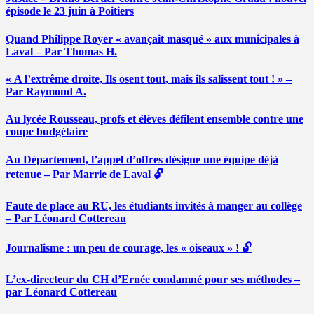
épisode le 23 juin à Poitiers
Quand Philippe Royer « avançait masqué » aux municipales à
Laval – Par Thomas H.
« A l’extrême droite, Ils osent tout, mais ils salissent tout ! » –
Par Raymond A.
Au lycée Rousseau, profs et élèves défilent ensemble contre une
coupe budgétaire
Au Département, l’appel d’offres désigne une équipe déjà
retenue – Par Marrie de Laval 🔓
Faute de place au RU, les étudiants invités à manger au collège
– Par Léonard Cottereau
Journalisme : un peu de courage, les « oiseaux » ! 🔓
L’ex-directeur du CH d’Ernée condamné pour ses méthodes –
par Léonard Cottereau