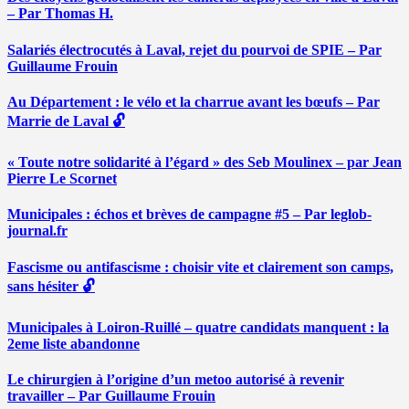
– Par Thomas H.
Salariés électrocutés à Laval, rejet du pourvoi de SPIE – Par
Guillaume Frouin
Au Département : le vélo et la charrue avant les bœufs – Par
Marrie de Laval 🔓
« Toute notre solidarité à l’égard » des Seb Moulinex – par Jean
Pierre Le Scornet
Municipales : échos et brèves de campagne #5 – Par leglob-
journal.fr
Fascisme ou antifascisme : choisir vite et clairement son camps,
sans hésiter 🔓
Municipales à Loiron-Ruillé – quatre candidats manquent : la
2eme liste abandonne
Le chirurgien à l’origine d’un metoo autorisé à revenir
travailler – Par Guillaume Frouin