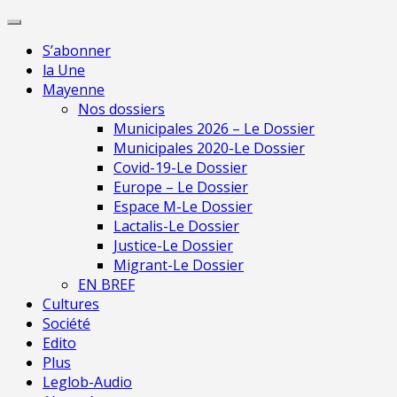
Skip
Pour une presse
to
indépendante en
Je m'abonne
S’abonner
content
Mayenne
la Une
Mayenne
Nos dossiers
Municipales 2026 – Le Dossier
Municipales 2020-Le Dossier
Covid-19-Le Dossier
Europe – Le Dossier
Espace M-Le Dossier
Lactalis-Le Dossier
Justice-Le Dossier
Migrant-Le Dossier
EN BREF
Cultures
Société
Edito
Plus
Leglob-Audio