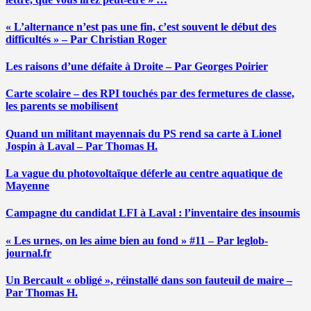
« L’alternance n’est pas une fin, c’est souvent le début des
difficultés » – Par Christian Roger
Les raisons d’une défaite à Droite – Par Georges Poirier
Carte scolaire – des RPI touchés par des fermetures de classe,
les parents se mobilisent
Quand un militant mayennais du PS rend sa carte à Lionel
Jospin à Laval – Par Thomas H.
La vague du photovoltaïque déferle au centre aquatique de
Mayenne
Campagne du candidat LFI à Laval : l’inventaire des insoumis
« Les urnes, on les aime bien au fond » #11 – Par leglob-
journal.fr
Un Bercault « obligé », réinstallé dans son fauteuil de maire –
Par Thomas H.