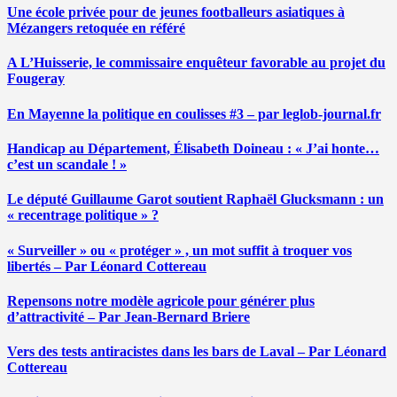
Une école privée pour de jeunes footballeurs asiatiques à
Mézangers retoquée en référé
A L’Huisserie, le commissaire enquêteur favorable au projet du
Fougeray
En Mayenne la politique en coulisses #3 – par leglob-journal.fr
Handicap au Département, Élisabeth Doineau : « J’ai honte…
c’est un scandale ! »
Le député Guillaume Garot soutient Raphaël Glucksmann : un
« recentrage politique » ?
« Surveiller » ou « protéger » , un mot suffit à troquer vos
libertés – Par Léonard Cottereau
Repensons notre modèle agricole pour générer plus
d’attractivité – Par Jean-Bernard Briere
Vers des tests antiracistes dans les bars de Laval – Par Léonard
Cottereau