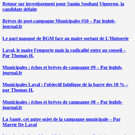
Retour sur investissement pour Samia Soultani Vigneron, la
candidate défaite
Brèves de post-campagne Municipales #10 – Par leglob-
journal.fr
Le pari manqué de BGM face au maire sortant de L’Huisserie
Laval, le maire l’emporte mais la radicalité entre au conseil –
Par Thomas H.
Municipales : échos et brèves de campagne #9 – Par leglob-
journal.fr
Municipales Laval : l’objectif fatidique de la barre des 10 % –
par Thomas H.
Municipales : échos et brèves de campagne #8 – Par leglob-
journal.fr
La Santé, cet autre sujet de la campagne municipale – Par
Marrie De Laval