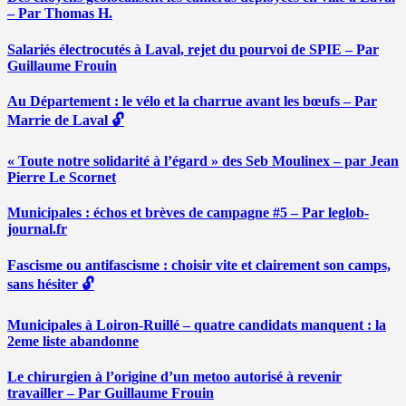
– Par Thomas H.
Salariés électrocutés à Laval, rejet du pourvoi de SPIE – Par
Guillaume Frouin
Au Département : le vélo et la charrue avant les bœufs – Par
Marrie de Laval 🔓
« Toute notre solidarité à l’égard » des Seb Moulinex – par Jean
Pierre Le Scornet
Municipales : échos et brèves de campagne #5 – Par leglob-
journal.fr
Fascisme ou antifascisme : choisir vite et clairement son camps,
sans hésiter 🔓
Municipales à Loiron-Ruillé – quatre candidats manquent : la
2eme liste abandonne
Le chirurgien à l’origine d’un metoo autorisé à revenir
travailler – Par Guillaume Frouin