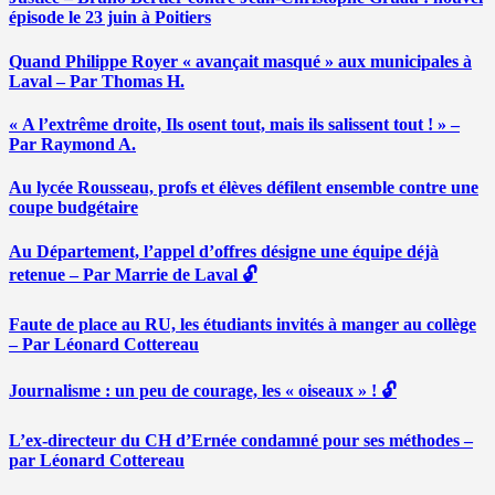
épisode le 23 juin à Poitiers
Quand Philippe Royer « avançait masqué » aux municipales à
Laval – Par Thomas H.
« A l’extrême droite, Ils osent tout, mais ils salissent tout ! » –
Par Raymond A.
Au lycée Rousseau, profs et élèves défilent ensemble contre une
coupe budgétaire
Au Département, l’appel d’offres désigne une équipe déjà
retenue – Par Marrie de Laval 🔓
Faute de place au RU, les étudiants invités à manger au collège
– Par Léonard Cottereau
Journalisme : un peu de courage, les « oiseaux » ! 🔓
L’ex-directeur du CH d’Ernée condamné pour ses méthodes –
par Léonard Cottereau