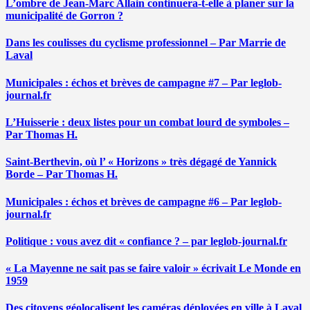
L’ombre de Jean-Marc Allain continuera-t-elle à planer sur la
municipalité de Gorron ?
Dans les coulisses du cyclisme professionnel – Par Marrie de
Laval
Municipales : échos et brèves de campagne #7 – Par leglob-
journal.fr
L’Huisserie : deux listes pour un combat lourd de symboles –
Par Thomas H.
Saint-Berthevin, où l’ « Horizons » très dégagé de Yannick
Borde – Par Thomas H.
Municipales : échos et brèves de campagne #6 – Par leglob-
journal.fr
Politique : vous avez dit « confiance ? – par leglob-journal.fr
« La Mayenne ne sait pas se faire valoir » écrivait Le Monde en
1959
Des citoyens géolocalisent les caméras déployées en ville à Laval