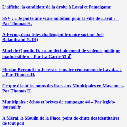
L’affiche, la candidate de la droite à Laval et l’amalgame
SSV : « Je porte une vraie ambition pour la ville de Laval » –
Par Thomas H.
A Évron, deux listes challengent le maire sortant Joël
Balandraud (UDI)
Mort de Quentin D. : « un déchainement de violence politique
inadmissible » – Par La Garde 53 🔓
Florian Bercault : « Je serais le maire rénovateur de Laval… »
– Par Thomas H.
Ce que disent les noms des listes aux Municipales en Mayenne –
Par Thomas H.
Municipales : échos et brèves de campagne #4 – Par leglob-
journal.fr
A Méral, le Moulin de la Place, point de chute des identitaires
de tout poil