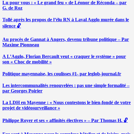
Lu pour vous : « Le grand feu » de Léonor de Réconda – par
G. de Roz
Tollé après les propos de l’élu RN à Laval Agglo murée dans le
silence 🔓
Au procès de Gannat à Angers, devenu tribune politique – Par
Maxime Pionneau
A L’Agglo, Florian Bercault veut « craquer le système » pour
son « Choc de mobilité »
Politique mayennaise, les coulisses #1- par leglob-journal.fr
Les intercommunalités renouvelées : pas une simple formalité –
par Georges Poirier
La LDH en Mayenne : « Nous contestons le bien-fondé de votre
projet de vidéosurveillance »
Philippe Royer et ses « affinités électives » – Par Thomas H. 🔓