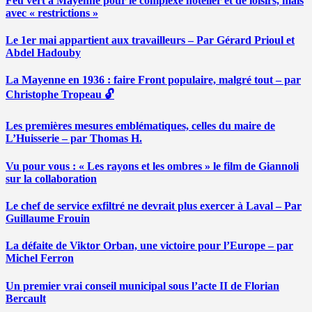
Feu vert à Mayenne pour le complexe hôtelier et de loisirs, mais
avec « restrictions »
Le 1er mai appartient aux travailleurs – Par Gérard Prioul et
Abdel Hadouby
La Mayenne en 1936 : faire Front populaire, malgré tout – par
Christophe Tropeau 🔓
Les premières mesures emblématiques, celles du maire de
L’Huisserie – par Thomas H.
Vu pour vous : « Les rayons et les ombres » le film de Giannoli
sur la collaboration
Le chef de service exfiltré ne devrait plus exercer à Laval – Par
Guillaume Frouin
La défaite de Viktor Orban, une victoire pour l’Europe – par
Michel Ferron
Un premier vrai conseil municipal sous l’acte II de Florian
Bercault