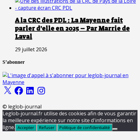
A la CRC des PDL : La Mayenne fait
parler d’elle en 2025 – Par Marrie de
Laval
29 juillet 2026
S’abonner
X
Facebook
LinkedIn
Instagram
© leglob-journal
Leglob-journal.fr utilise des cookies afin de vous garantir
la meilleure expérience sur notre site d'informations en
ligne.
Accepter
Refuser
Politique de confidentialité