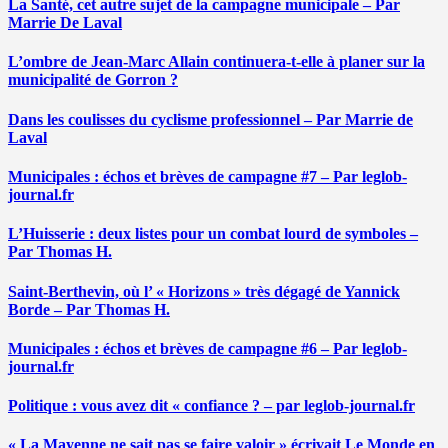
La Santé, cet autre sujet de la campagne municipale – Par
Marrie De Laval
L’ombre de Jean-Marc Allain continuera-t-elle à planer sur la
municipalité de Gorron ?
Dans les coulisses du cyclisme professionnel – Par Marrie de
Laval
Municipales : échos et brèves de campagne #7 – Par leglob-
journal.fr
L’Huisserie : deux listes pour un combat lourd de symboles –
Par Thomas H.
Saint-Berthevin, où l’ « Horizons » très dégagé de Yannick
Borde – Par Thomas H.
Municipales : échos et brèves de campagne #6 – Par leglob-
journal.fr
Politique : vous avez dit « confiance ? – par leglob-journal.fr
« La Mayenne ne sait pas se faire valoir » écrivait Le Monde en