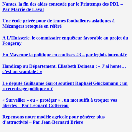
Nantes, la fin des aides contestée par le Printemps des PDL –
Par Marrie de Laval
Une école privée pour de jeunes footballeurs asiatiques à
Mézangers retoquée en référé
A L’Huisserie, le commissaire enquêteur favorable au projet du
Fougeray
En Mayenne la politique en coulisses #3 – par leglob-journal.fr
Handicap au Département, Élisabeth Doineau : « J’ai honte…
c’est un scandale ! »
Le député Guillaume Garot soutient Raphaël Glucksmann : un
« recentrage politique » ?
« Surveiller » ou « protéger » , un mot suffit à troquer vos
libertés – Par Léonard Cottereau
Repensons notre modèle agricole pour générer plus
d’attractivité – Par Jean-Bernard Briere