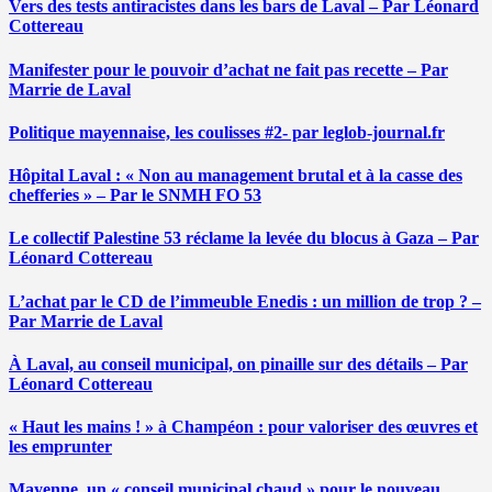
Vers des tests antiracistes dans les bars de Laval – Par Léonard
Cottereau
Manifester pour le pouvoir d’achat ne fait pas recette – Par
Marrie de Laval
Politique mayennaise, les coulisses #2- par leglob-journal.fr
Hôpital Laval : « Non au management brutal et à la casse des
chefferies » – Par le SNMH FO 53
Le collectif Palestine 53 réclame la levée du blocus à Gaza – Par
Léonard Cottereau
L’achat par le CD de l’immeuble Enedis : un million de trop ? –
Par Marrie de Laval
À Laval, au conseil municipal, on pinaille sur des détails – Par
Léonard Cottereau
« Haut les mains ! » à Champéon : pour valoriser des œuvres et
les emprunter
Mayenne, un « conseil municipal chaud » pour le nouveau