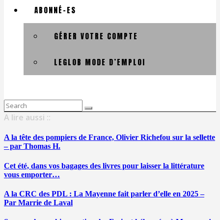
ABONNÉ-ES
GÉRER VOTRE COMPTE
LEGLOB MODE D’EMPLOI
Search
for:
A lire aussi ::
A la tête des pompiers de France, Olivier Richefou sur la sellette
– par Thomas H.
Cet été, dans vos bagages des livres pour laisser la littérature
vous emporter…
A la CRC des PDL : La Mayenne fait parler d’elle en 2025 –
Par Marrie de Laval