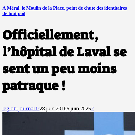
A Méral, le Moulin de la Place, point de chute des identitaires
de tout poil
Officiellement,
l’hôpital de Laval se
sent un peu moins
patraque !
leglob-journal.fr
28 juin 2016
5 juin 2025
2