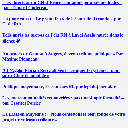
L’ex-directeur du CH d’Ernée condamné pour ses méthodes –
par Léonard Cottereau
Lu pour vous : « Le grand feu » de Léonor de Réconda – par
G. de Roz
Tollé après les propos de l’élu RN à Laval Agglo murée dans le
silence 🔓
Au procès de Gannat à Angers, devenu tribune politique – Par
Maxime Pionneau
A L’Agglo, Florian Bercault veut « craquer le système » pour
son « Choc de mobilité »
Politique mayennaise, les coulisses #1- par leglob-journal.fr
Les intercommunalités renouvelées : pas une simple formalité –
par Georges Poirier
La LDH en Mayenne : « Nous contestons le bien-fondé de votre
projet de vidéosurveillance »