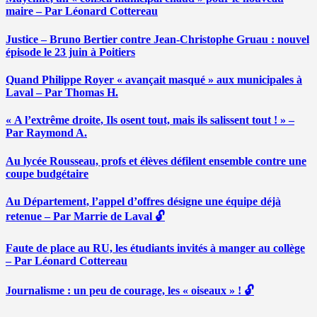
maire – Par Léonard Cottereau
Justice – Bruno Bertier contre Jean-Christophe Gruau : nouvel
épisode le 23 juin à Poitiers
Quand Philippe Royer « avançait masqué » aux municipales à
Laval – Par Thomas H.
« A l’extrême droite, Ils osent tout, mais ils salissent tout ! » –
Par Raymond A.
Au lycée Rousseau, profs et élèves défilent ensemble contre une
coupe budgétaire
Au Département, l’appel d’offres désigne une équipe déjà
retenue – Par Marrie de Laval 🔓
Faute de place au RU, les étudiants invités à manger au collège
– Par Léonard Cottereau
Journalisme : un peu de courage, les « oiseaux » ! 🔓