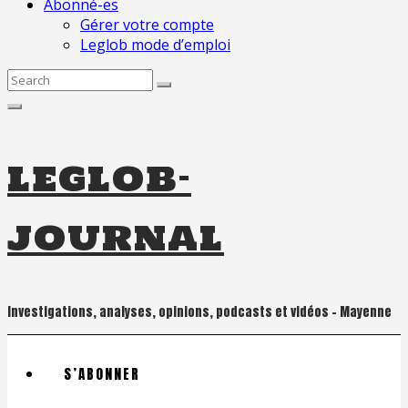
Abonné-es
Gérer votre compte
Leglob mode d’emploi
Search
for:
leglob-
journal
Investigations, analyses, opinions, podcasts et vidéos – Mayenne
S’ABONNER