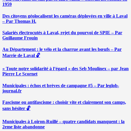
1959
Des citoyens géolocalisent les caméras déployées en ville à Laval
– Par Thomas H.
Salariés électrocutés à Laval, rejet du pourvoi de SPIE – Par
Guillaume Frouin
Au Département : le vélo et la charrue avant les bœufs – Par
Marrie de Laval 🔓
« Toute notre solidarité à l’égard » des Seb Moulinex – par Jean
Pierre Le Scornet
Municipales : échos et brèves de campagne #5 – Par leglob-
journal.fr
Fascisme ou antifascisme : choisir vite et clairement son camps,
sans hésiter 🔓
Municipales à Loiron-Ruillé – quatre candidats manquent : la
2eme liste abandonne