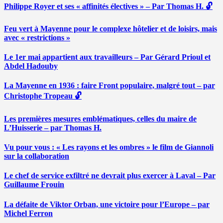
Philippe Royer et ses « affinités électives » – Par Thomas H. 🔓
Feu vert à Mayenne pour le complexe hôtelier et de loisirs, mais
avec « restrictions »
Le 1er mai appartient aux travailleurs – Par Gérard Prioul et
Abdel Hadouby
La Mayenne en 1936 : faire Front populaire, malgré tout – par
Christophe Tropeau 🔓
Les premières mesures emblématiques, celles du maire de
L’Huisserie – par Thomas H.
Vu pour vous : « Les rayons et les ombres » le film de Giannoli
sur la collaboration
Le chef de service exfiltré ne devrait plus exercer à Laval – Par
Guillaume Frouin
La défaite de Viktor Orban, une victoire pour l’Europe – par
Michel Ferron