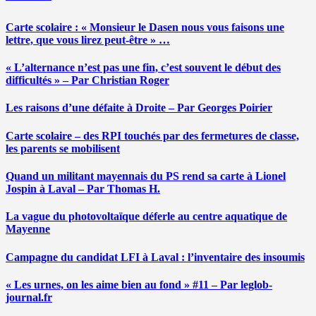
Carte scolaire : « Monsieur le Dasen nous vous faisons une
lettre, que vous lirez peut-être » …
« L’alternance n’est pas une fin, c’est souvent le début des
difficultés » – Par Christian Roger
Les raisons d’une défaite à Droite – Par Georges Poirier
Carte scolaire – des RPI touchés par des fermetures de classe,
les parents se mobilisent
Quand un militant mayennais du PS rend sa carte à Lionel
Jospin à Laval – Par Thomas H.
La vague du photovoltaïque déferle au centre aquatique de
Mayenne
Campagne du candidat LFI à Laval : l’inventaire des insoumis
« Les urnes, on les aime bien au fond » #11 – Par leglob-
journal.fr