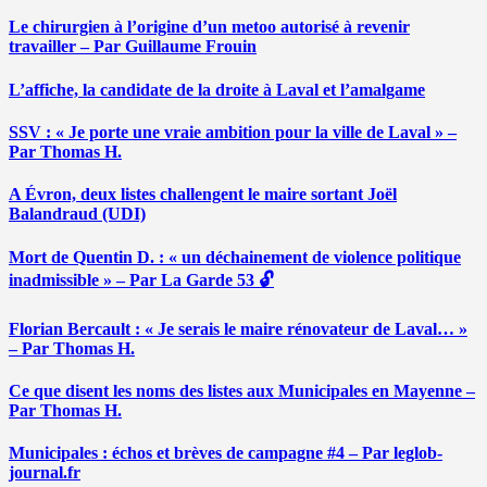
Le chirurgien à l’origine d’un metoo autorisé à revenir
travailler – Par Guillaume Frouin
L’affiche, la candidate de la droite à Laval et l’amalgame
SSV : « Je porte une vraie ambition pour la ville de Laval » –
Par Thomas H.
A Évron, deux listes challengent le maire sortant Joël
Balandraud (UDI)
Mort de Quentin D. : « un déchainement de violence politique
inadmissible » – Par La Garde 53 🔓
Florian Bercault : « Je serais le maire rénovateur de Laval… »
– Par Thomas H.
Ce que disent les noms des listes aux Municipales en Mayenne –
Par Thomas H.
Municipales : échos et brèves de campagne #4 – Par leglob-
journal.fr