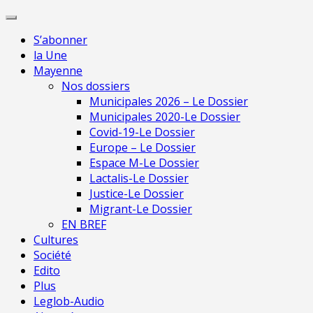
Skip
Pour une presse indépendante en Mayenne
to
S’abonner
content
la Une
Mayenne
Nos dossiers
Municipales 2026 – Le Dossier
Municipales 2020-Le Dossier
Covid-19-Le Dossier
Europe – Le Dossier
Espace M-Le Dossier
Lactalis-Le Dossier
Justice-Le Dossier
Migrant-Le Dossier
EN BREF
Cultures
Société
Edito
Plus
Leglob-Audio