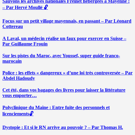
Sauvons les archives nationales Freinet hébergées à Mayenne !
– Par Hervé Moullé 🔓
Focus sur un petit village mayennais, en passant – Par Léonard
Cottereau
A Laval, un médecin réalise un faux pour exercer en Suisse –
Par Guillaume Frouin
Sur les pistes du Maroc, avec Youssef, super guide franco-
marocain
Police : les effets « dangereux » d’une loi très controversée – Par
Abdel Hadoudy
Cet été, dans vos bagages des livres pour laisser la littérature
vous emporter…
Polyclinique du Maine : Entre fuite des personnels et
licenciements🔓
Dystopie : Et si le RN arrive au pouvoir ? – Par Thomas H.