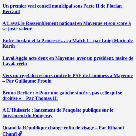
Un premier vrai conseil municipal sous l’acte II de Florian
Bercault
A Laval, le Rassemblement national en Mayenne et son score à
sa juste valeur
Entre Jordan et la Princesse… ça Match ! – par Luigi Mario de
Karth
Laval Agglo acte deux en Mayenne, avec un président, maire de
Laval, réélu
Vers un rejet du recours contre le PSE de Luminess à Mayenne
– Par Guillaume Frouin
Bruno Bertier : « Pour une gauche sincère, pas celle qui se
droitise » – Par Thomas H.
A L’Huisserie : lancement de l’enquête publique sur le
lotissement du Fougeray
Quand la République change enfin de visage – Par Rihaoui
Chanfi 🔓