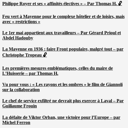
Philippe Royer et ses « affinités électives » – Par Thomas H. 🔓
Feu vert à Mayenne pour le complexe hôtelier et de loisirs, mais
avec « restrictions »
Le 1er mai appartient aux travailleurs – Par Gérard Prioul et
Abdel Hadouby
La Mayenne en 1936 : faire Front populaire, malgré tout – par
Christophe Tropeau 🔓
Les premières mesures emblématiques, celles du maire de
L’Huisserie – par Thomas H.
Vu pour vous : « Les rayons et les ombres » le film de Giannoli
sur la collaboration
Le chef de service exfiltré ne devrait plus exercer à Laval – Par
Guillaume Frouin
La défaite de Viktor Orban, une victoire pour l’Europe – par
Michel Ferron