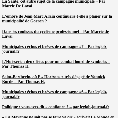
La Santé, cet autre sujet de la campagne municipale – Par
Marrie De Laval
L’ombre de Jean-Marc Allain continuera-t-elle à planer sur la
municipalité de Gorron ?
Dans les coulisses du cyclisme professionnel – Par Marrie de
Laval
Municipales : échos et brèves de campagne #7 – Par leglob-
journal.fr
L’Huisserie : deux listes pour un combat lourd de symboles –
Par Thomas H.
Saint-Berthevin, où l’ « Horizons » très dégagé de Yannick
Borde – Par Thomas H.
Municipales : échos et brèves de campagne #6 – Par leglob-
journal.fr
Politique : vous avez dit « confiance ? – par leglob-journal.fr
« La Mayenne ne sait pas se faire valoir » écrivait Le Monde en