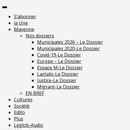
Skip
Pour une presse
to
indépendante en
Je m'abonne
S’abonner
content
Mayenne
la Une
Mayenne
Nos dossiers
Municipales 2026 – Le Dossier
Municipales 2020-Le Dossier
Covid-19-Le Dossier
Europe – Le Dossier
Espace M-Le Dossier
Lactalis-Le Dossier
Justice-Le Dossier
Migrant-Le Dossier
EN BREF
Cultures
Société
Edito
Plus
Leglob-Audio