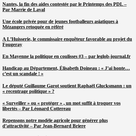
Nantes, la fin des aides contestée par le Printemps des PDL –
Par Marrie de Laval
Une école privée pour de jeunes footballeurs asiatiques à
Mézangers retoquée en référé
A L’Huisserie, le commissaire enquêteur favorable au projet du
Fougeray
En Mayenne la politique en coulisses #3 – par leglob-journal.fr
Handicap au Département, Élisabeth Doineau : « J’ai honte…
c’est un scandale ! »
Le député Guillaume Garot soutient Raphaël Glucksmann : un
« recentrage politique » ?
« Surveiller » ou « protéger » , un mot suffit à troquer vos
libertés – Par Léonard Cottereau
Repensons notre modèle agricole pour générer plus
d’attractivité – Par Jean-Bernard Briere