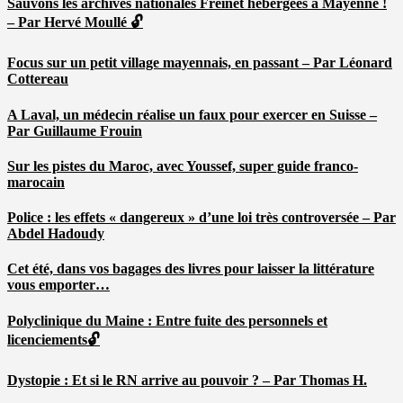
Sauvons les archives nationales Freinet hébergées à Mayenne !
– Par Hervé Moullé 🔓
Focus sur un petit village mayennais, en passant – Par Léonard
Cottereau
A Laval, un médecin réalise un faux pour exercer en Suisse –
Par Guillaume Frouin
Sur les pistes du Maroc, avec Youssef, super guide franco-
marocain
Police : les effets « dangereux » d’une loi très controversée – Par
Abdel Hadoudy
Cet été, dans vos bagages des livres pour laisser la littérature
vous emporter…
Polyclinique du Maine : Entre fuite des personnels et
licenciements🔓
Dystopie : Et si le RN arrive au pouvoir ? – Par Thomas H.