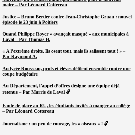
maire – Par Léonard Cottereau
Justice – Bruno Bertier contre Jean-Christophe Gruau : nouvel
épisode le 23 juin à Poitiers
Quand Philippe Royer « avançait masqué » aux municipales à
Laval – Par Thomas H.
« A l’extrême droite, Ils osent tout, mais ils salissent tout ! » –
Par Raymond A.
Au lycée Rousseau, profs et élèves défilent ensemble contre une
coupe budgétaire
Au Département, l’appel d’offres désigne une équipe déjà
retenue – Par Marrie de Laval 🔓
Faute de place au RU, les étudiants invités à manger au collège
– Par Léonard Cottereau
Journalisme : un peu de courage, les « oiseaux » ! 🔓