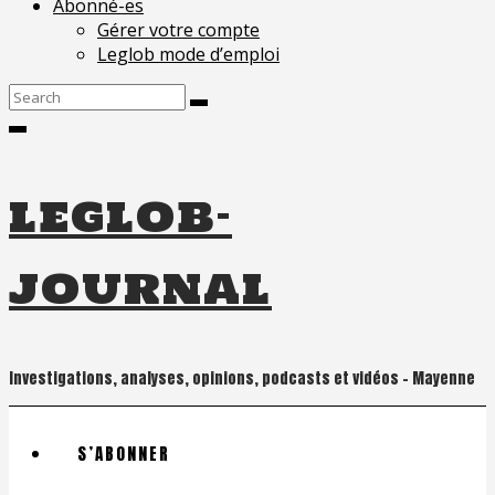
Abonné-es
Gérer votre compte
Leglob mode d’emploi
Search
for:
leglob-
journal
Investigations, analyses, opinions, podcasts et vidéos – Mayenne
S’ABONNER