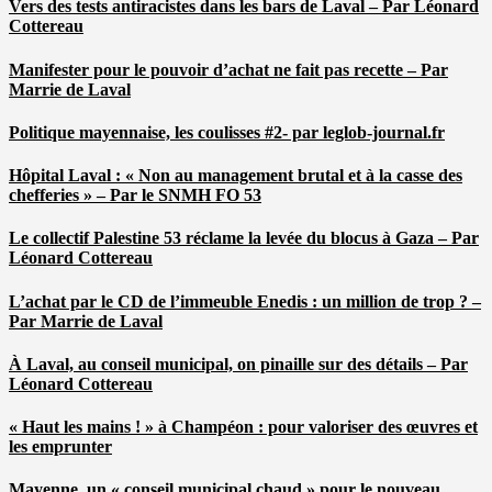
Vers des tests antiracistes dans les bars de Laval – Par Léonard
Cottereau
Manifester pour le pouvoir d’achat ne fait pas recette – Par
Marrie de Laval
Politique mayennaise, les coulisses #2- par leglob-journal.fr
Hôpital Laval : « Non au management brutal et à la casse des
chefferies » – Par le SNMH FO 53
Le collectif Palestine 53 réclame la levée du blocus à Gaza – Par
Léonard Cottereau
L’achat par le CD de l’immeuble Enedis : un million de trop ? –
Par Marrie de Laval
À Laval, au conseil municipal, on pinaille sur des détails – Par
Léonard Cottereau
« Haut les mains ! » à Champéon : pour valoriser des œuvres et
les emprunter
Mayenne, un « conseil municipal chaud » pour le nouveau