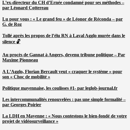
L’ex-directeur du CH d’Ernée condamné pour ses méthodes –
par Léonard Cottereau
Lu pour vous : « Le grand feu » de Léonor de Réconda – par
G. de Roz
Tollé après les propos de l’élu RN à Laval Agglo murée dans le
silence 🔓
Au procès de Gannat à Angers, devenu tribune politique – Par
Maxime Pionneau
A L’Agglo, Florian Bercault veut « craquer le système » pour
son « Choc de mobilité »
Politique mayennaise, les coulisses #1- par leglob-journal.fr
Les intercommunalités renouvelées : pas une simple formalité –
par Georges Poirier
La LDH en Mayenne : « Nous contestons le bien-fondé de votre
projet de vidéosurveillance »