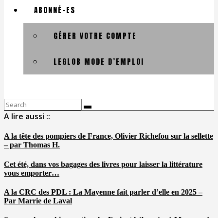
ABONNÉ-ES
GÉRER VOTRE COMPTE
LEGLOB MODE D’EMPLOI
Search
for:
A lire aussi ::
A la tête des pompiers de France, Olivier Richefou sur la sellette
– par Thomas H.
Cet été, dans vos bagages des livres pour laisser la littérature
vous emporter…
A la CRC des PDL : La Mayenne fait parler d’elle en 2025 –
Par Marrie de Laval