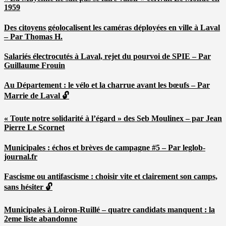
1959
Des citoyens géolocalisent les caméras déployées en ville à Laval
– Par Thomas H.
Salariés électrocutés à Laval, rejet du pourvoi de SPIE – Par
Guillaume Frouin
Au Département : le vélo et la charrue avant les bœufs – Par
Marrie de Laval 🔓
« Toute notre solidarité à l’égard » des Seb Moulinex – par Jean
Pierre Le Scornet
Municipales : échos et brèves de campagne #5 – Par leglob-
journal.fr
Fascisme ou antifascisme : choisir vite et clairement son camps,
sans hésiter 🔓
Municipales à Loiron-Ruillé – quatre candidats manquent : la
2eme liste abandonne