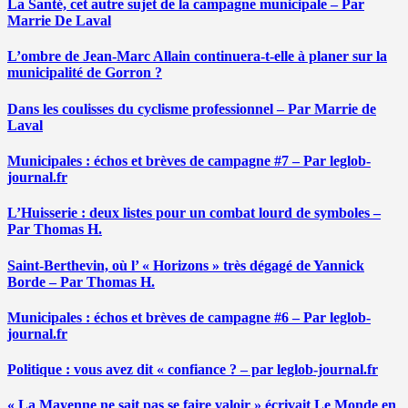
La Santé, cet autre sujet de la campagne municipale – Par
Marrie De Laval
L’ombre de Jean-Marc Allain continuera-t-elle à planer sur la
municipalité de Gorron ?
Dans les coulisses du cyclisme professionnel – Par Marrie de
Laval
Municipales : échos et brèves de campagne #7 – Par leglob-
journal.fr
L’Huisserie : deux listes pour un combat lourd de symboles –
Par Thomas H.
Saint-Berthevin, où l’ « Horizons » très dégagé de Yannick
Borde – Par Thomas H.
Municipales : échos et brèves de campagne #6 – Par leglob-
journal.fr
Politique : vous avez dit « confiance ? – par leglob-journal.fr
« La Mayenne ne sait pas se faire valoir » écrivait Le Monde en