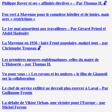
Philippe Royer et ses « affinités électives » – Par Thomas H. 🔓
Feu vert à Mayenne pour le complexe hôtelier et de loisirs, mais
avec « restrictions »
Le 1er mai appartient aux travailleurs – Par Gérard Prioul et
Abdel Hadouby
La Mayenne en 1936 : faire Front populaire, malgré tout – par
Christophe Tropeau 🔓
Les premières mesures emblématiques, celles du maire de
L’Huisserie – par Thomas H.
Vu pour vous : « Les rayons et les ombres » le film de Giannoli
sur la collaboration
Le chef de service exfiltré ne devrait plus exercer à Laval – Par
Guillaume Frouin
La défaite de Viktor Orban, une victoire pour l’Europe – par
Michel Ferron