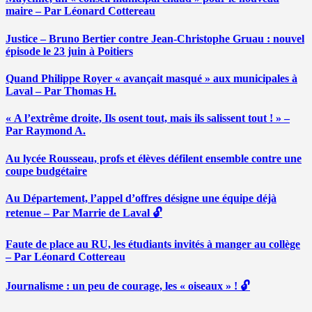
maire – Par Léonard Cottereau
Justice – Bruno Bertier contre Jean-Christophe Gruau : nouvel
épisode le 23 juin à Poitiers
Quand Philippe Royer « avançait masqué » aux municipales à
Laval – Par Thomas H.
« A l’extrême droite, Ils osent tout, mais ils salissent tout ! » –
Par Raymond A.
Au lycée Rousseau, profs et élèves défilent ensemble contre une
coupe budgétaire
Au Département, l’appel d’offres désigne une équipe déjà
retenue – Par Marrie de Laval 🔓
Faute de place au RU, les étudiants invités à manger au collège
– Par Léonard Cottereau
Journalisme : un peu de courage, les « oiseaux » ! 🔓