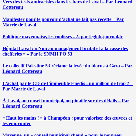
Vers des tests antiracistes dans les bars de Laval – Par Léonard
Cottereau
Manifester pour le pouvoir d’achat ne fait pas recette – Par
Marrie de Laval
Politique mayennaise, les coulisses #2- par leglob-journal.fr
Hôpital Laval : « Non au management brutal et à la casse des
chefferies » – Par le SNMH FO 53
Le collectif Palestine 53 réclame la levée du blocus à Gaza – Par
Léonard Cottereau
L’achat par le CD de l’immeuble Enedis : un million de trop ? –
Par Marrie de Laval
À Laval, au conseil municipal, on pinaille sur des détails – Par
Léonard Cottereau
« Haut les mains ! » à Champéon : pour valoriser des œuvres et
les emprunter
Mayenne, un « conseil municipal chaud » pour le nouveau