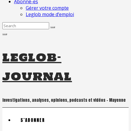
Abonné-es
Gérer votre compte
Leglob mode d’emploi
Search
for:
leglob-
journal
Investigations, analyses, opinions, podcasts et vidéos – Mayenne
S’ABONNER