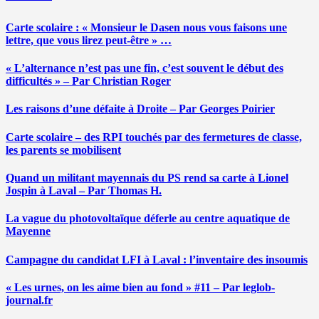
Carte scolaire : « Monsieur le Dasen nous vous faisons une
lettre, que vous lirez peut-être » …
« L’alternance n’est pas une fin, c’est souvent le début des
difficultés » – Par Christian Roger
Les raisons d’une défaite à Droite – Par Georges Poirier
Carte scolaire – des RPI touchés par des fermetures de classe,
les parents se mobilisent
Quand un militant mayennais du PS rend sa carte à Lionel
Jospin à Laval – Par Thomas H.
La vague du photovoltaïque déferle au centre aquatique de
Mayenne
Campagne du candidat LFI à Laval : l’inventaire des insoumis
« Les urnes, on les aime bien au fond » #11 – Par leglob-
journal.fr