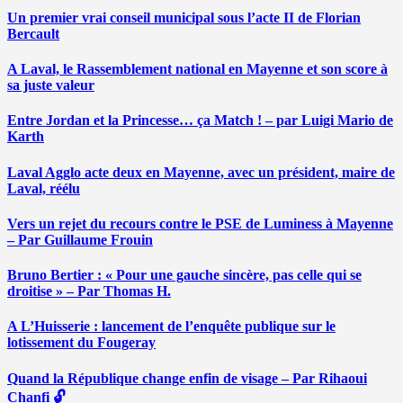
Un premier vrai conseil municipal sous l’acte II de Florian
Bercault
A Laval, le Rassemblement national en Mayenne et son score à
sa juste valeur
Entre Jordan et la Princesse… ça Match ! – par Luigi Mario de
Karth
Laval Agglo acte deux en Mayenne, avec un président, maire de
Laval, réélu
Vers un rejet du recours contre le PSE de Luminess à Mayenne
– Par Guillaume Frouin
Bruno Bertier : « Pour une gauche sincère, pas celle qui se
droitise » – Par Thomas H.
A L’Huisserie : lancement de l’enquête publique sur le
lotissement du Fougeray
Quand la République change enfin de visage – Par Rihaoui
Chanfi 🔓