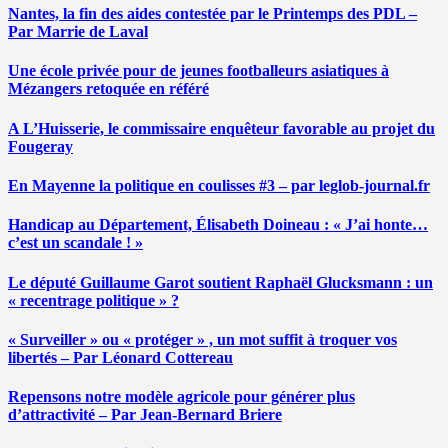
Nantes, la fin des aides contestée par le Printemps des PDL –
Par Marrie de Laval
Une école privée pour de jeunes footballeurs asiatiques à
Mézangers retoquée en référé
A L’Huisserie, le commissaire enquêteur favorable au projet du
Fougeray
En Mayenne la politique en coulisses #3 – par leglob-journal.fr
Handicap au Département, Élisabeth Doineau : « J’ai honte…
c’est un scandale ! »
Le député Guillaume Garot soutient Raphaël Glucksmann : un
« recentrage politique » ?
« Surveiller » ou « protéger » , un mot suffit à troquer vos
libertés – Par Léonard Cottereau
Repensons notre modèle agricole pour générer plus
d’attractivité – Par Jean-Bernard Briere