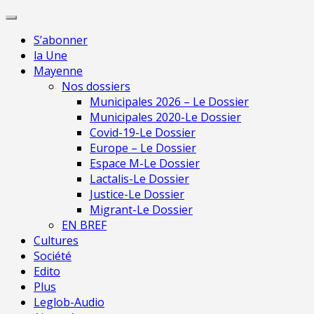
Skip
Pour une presse indépendante en Mayen
to
S’abonner
content
la Une
Mayenne
Nos dossiers
Municipales 2026 – Le Dossier
Municipales 2020-Le Dossier
Covid-19-Le Dossier
Europe – Le Dossier
Espace M-Le Dossier
Lactalis-Le Dossier
Justice-Le Dossier
Migrant-Le Dossier
EN BREF
Cultures
Société
Edito
Plus
Leglob-Audio