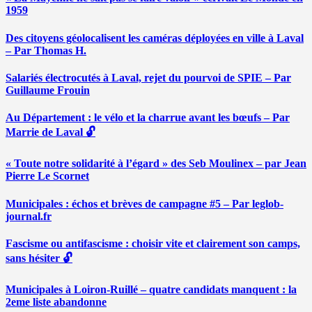
1959
Des citoyens géolocalisent les caméras déployées en ville à Laval
– Par Thomas H.
Salariés électrocutés à Laval, rejet du pourvoi de SPIE – Par
Guillaume Frouin
Au Département : le vélo et la charrue avant les bœufs – Par
Marrie de Laval 🔓
« Toute notre solidarité à l’égard » des Seb Moulinex – par Jean
Pierre Le Scornet
Municipales : échos et brèves de campagne #5 – Par leglob-
journal.fr
Fascisme ou antifascisme : choisir vite et clairement son camps,
sans hésiter 🔓
Municipales à Loiron-Ruillé – quatre candidats manquent : la
2eme liste abandonne