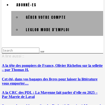
ABONNÉ-ES
GÉRER VOTRE COMPTE
LEGLOB MODE D’EMPLOI
Search
for:
A lire aussi ::
A la tête des pompiers de France, Olivier Richefou sur la sellette
– par Thomas H.
Cet été, dans vos bagages des livres pour laisser la littérature
vous emporter…
A la CRC des PDL : La Mayenne fait parler d’elle en 2025 –
Par Marrie de Laval