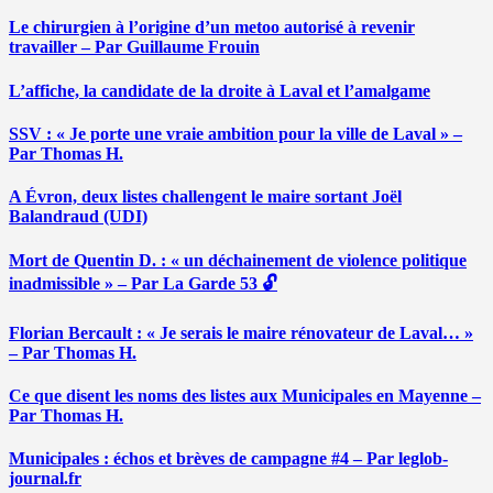
Le chirurgien à l’origine d’un metoo autorisé à revenir
travailler – Par Guillaume Frouin
L’affiche, la candidate de la droite à Laval et l’amalgame
SSV : « Je porte une vraie ambition pour la ville de Laval » –
Par Thomas H.
A Évron, deux listes challengent le maire sortant Joël
Balandraud (UDI)
Mort de Quentin D. : « un déchainement de violence politique
inadmissible » – Par La Garde 53 🔓
Florian Bercault : « Je serais le maire rénovateur de Laval… »
– Par Thomas H.
Ce que disent les noms des listes aux Municipales en Mayenne –
Par Thomas H.
Municipales : échos et brèves de campagne #4 – Par leglob-
journal.fr