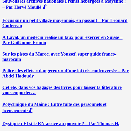
Sauvons les archives nationales Freinet hébergées à Mayenne !
– Par Hervé Moullé 🔓
Focus sur un petit village mayennais, en passant – Par Léonard
Cottereau
A Laval, un médecin réalise un faux pour exercer en Suisse –
Par Guillaume Frouin
Sur les pistes du Maroc, avec Youssef, super guide franco-
marocain
Police : les effets « dangereux » d’une loi très controversée – Par
Abdel Hadoudy
Cet été, dans vos bagages des livres pour laisser la littérature
vous emporter…
Polyclinique du Maine : Entre fuite des personnels et
licenciements🔓
Dystopie : Et si le RN arrive au pouvoir ? – Par Thomas H.