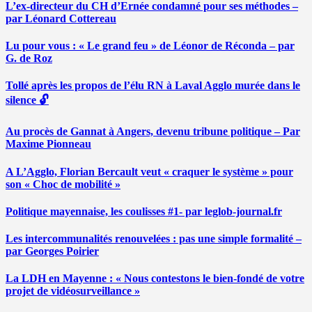
L’ex-directeur du CH d’Ernée condamné pour ses méthodes –
par Léonard Cottereau
Lu pour vous : « Le grand feu » de Léonor de Réconda – par
G. de Roz
Tollé après les propos de l’élu RN à Laval Agglo murée dans le
silence 🔓
Au procès de Gannat à Angers, devenu tribune politique – Par
Maxime Pionneau
A L’Agglo, Florian Bercault veut « craquer le système » pour
son « Choc de mobilité »
Politique mayennaise, les coulisses #1- par leglob-journal.fr
Les intercommunalités renouvelées : pas une simple formalité –
par Georges Poirier
La LDH en Mayenne : « Nous contestons le bien-fondé de votre
projet de vidéosurveillance »