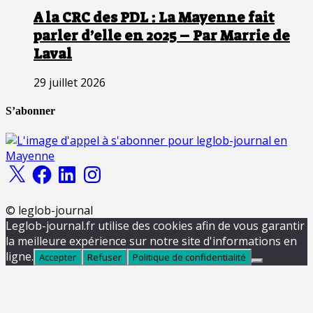
A la CRC des PDL : La Mayenne fait
parler d’elle en 2025 – Par Marrie de
Laval
29 juillet 2026
S’abonner
X
Facebook
LinkedIn
Instagram
© leglob-journal
Leglob-journal.fr utilise des cookies afin de vous garantir
la meilleure expérience sur notre site d'informations en
ligne.
Accepter
Refuser
Politique de confidentialité