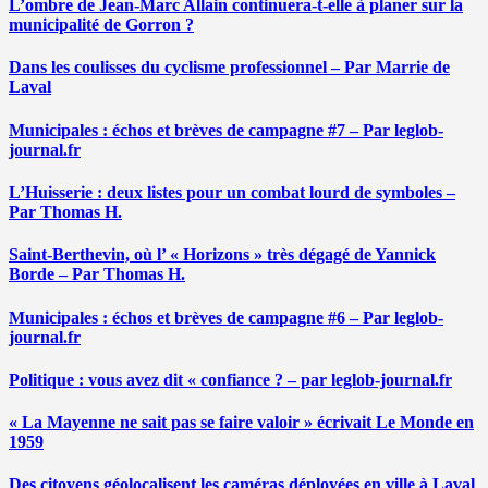
L’ombre de Jean-Marc Allain continuera-t-elle à planer sur la
municipalité de Gorron ?
Dans les coulisses du cyclisme professionnel – Par Marrie de
Laval
Municipales : échos et brèves de campagne #7 – Par leglob-
journal.fr
L’Huisserie : deux listes pour un combat lourd de symboles –
Par Thomas H.
Saint-Berthevin, où l’ « Horizons » très dégagé de Yannick
Borde – Par Thomas H.
Municipales : échos et brèves de campagne #6 – Par leglob-
journal.fr
Politique : vous avez dit « confiance ? – par leglob-journal.fr
« La Mayenne ne sait pas se faire valoir » écrivait Le Monde en
1959
Des citoyens géolocalisent les caméras déployées en ville à Laval