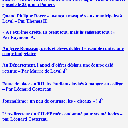
épisode le 23 juin à Poitiers
Quand Philippe Royer « avançait masqué » aux municipales à
Laval – Par Thomas H.
« A l’extrême droite, Ils osent tout, mais ils salissent tout ! » –
Par Raymond A.
Au lycée Rousseau, profs et élèves défilent ensemble contre une
coupe budgétaire
Au Département, l’appel d’offres désigne une équipe déjà
retenue – Par Marrie de Laval 🔓
Faute de place au RU, les étudiants invités à manger au collège
– Par Léonard Cottereau
Journalisme : un peu de courage, les « oiseaux » ! 🔓
L’ex-directeur du CH d’Ernée condamné pour ses méthodes –
par Léonard Cottereau