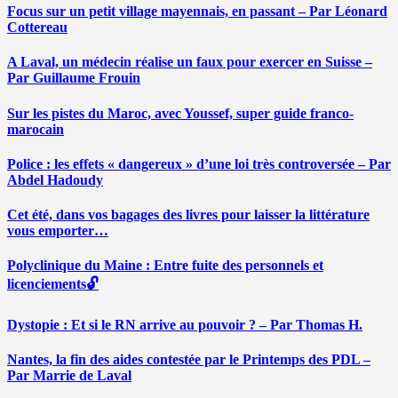
Focus sur un petit village mayennais, en passant – Par Léonard
Cottereau
A Laval, un médecin réalise un faux pour exercer en Suisse –
Par Guillaume Frouin
Sur les pistes du Maroc, avec Youssef, super guide franco-
marocain
Police : les effets « dangereux » d’une loi très controversée – Par
Abdel Hadoudy
Cet été, dans vos bagages des livres pour laisser la littérature
vous emporter…
Polyclinique du Maine : Entre fuite des personnels et
licenciements🔓
Dystopie : Et si le RN arrive au pouvoir ? – Par Thomas H.
Nantes, la fin des aides contestée par le Printemps des PDL –
Par Marrie de Laval