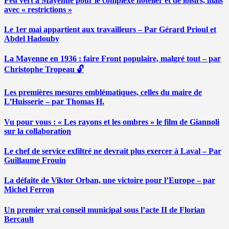
Feu vert à Mayenne pour le complexe hôtelier et de loisirs, mais
avec « restrictions »
Le 1er mai appartient aux travailleurs – Par Gérard Prioul et
Abdel Hadouby
La Mayenne en 1936 : faire Front populaire, malgré tout – par
Christophe Tropeau 🔓
Les premières mesures emblématiques, celles du maire de
L’Huisserie – par Thomas H.
Vu pour vous : « Les rayons et les ombres » le film de Giannoli
sur la collaboration
Le chef de service exfiltré ne devrait plus exercer à Laval – Par
Guillaume Frouin
La défaite de Viktor Orban, une victoire pour l’Europe – par
Michel Ferron
Un premier vrai conseil municipal sous l’acte II de Florian
Bercault