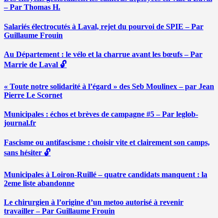
– Par Thomas H.
Salariés électrocutés à Laval, rejet du pourvoi de SPIE – Par
Guillaume Frouin
Au Département : le vélo et la charrue avant les bœufs – Par
Marrie de Laval 🔓
« Toute notre solidarité à l’égard » des Seb Moulinex – par Jean
Pierre Le Scornet
Municipales : échos et brèves de campagne #5 – Par leglob-
journal.fr
Fascisme ou antifascisme : choisir vite et clairement son camps,
sans hésiter 🔓
Municipales à Loiron-Ruillé – quatre candidats manquent : la
2eme liste abandonne
Le chirurgien à l’origine d’un metoo autorisé à revenir
travailler – Par Guillaume Frouin