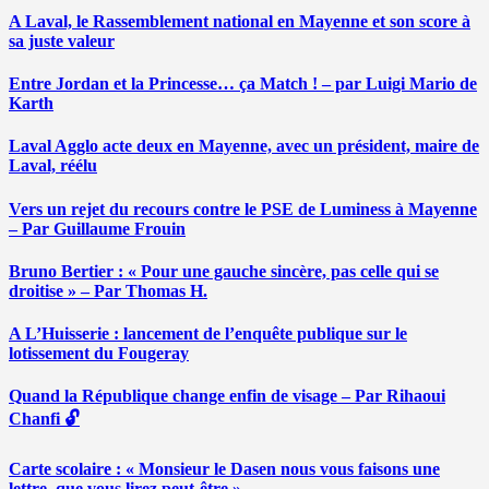
A Laval, le Rassemblement national en Mayenne et son score à
sa juste valeur
Entre Jordan et la Princesse… ça Match ! – par Luigi Mario de
Karth
Laval Agglo acte deux en Mayenne, avec un président, maire de
Laval, réélu
Vers un rejet du recours contre le PSE de Luminess à Mayenne
– Par Guillaume Frouin
Bruno Bertier : « Pour une gauche sincère, pas celle qui se
droitise » – Par Thomas H.
A L’Huisserie : lancement de l’enquête publique sur le
lotissement du Fougeray
Quand la République change enfin de visage – Par Rihaoui
Chanfi 🔓
Carte scolaire : « Monsieur le Dasen nous vous faisons une
lettre, que vous lirez peut-être » …