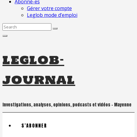
Abonné-es
Gérer votre compte
Leglob mode d’emploi
Search
for:
leglob-
journal
Investigations, analyses, opinions, podcasts et vidéos – Mayenne
S’ABONNER