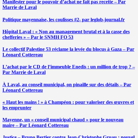
Manifester pour le pouvoir d’achat ne fait pas recette – Par
Marrie de Laval
Politique mayennaise, les coulisses #2- par leglob-journal.fr
Hôpital Laval : « Non au management brutal et à la casse des
chefferies » – Par le SNMH FO 53
Le collectif Palestine 53 réclame la levée du blocus à Gaza – Par
Léonard Cottereau
L’achat par le CD de l’immeuble Enedis : un million de trop ? –
Par Marrie de Laval
À Laval, au conseil municipal, on pinaille sur des détails – Par
Léonard Cottereau
« Haut les mains ! » à Champéon : pour valoriser des œuvres et
les emprunter
Mayenne, un « conseil municipal chaud » pour le nouveau
maire – Par Léonard Cottereau
Justice – Bruno Bertier contre Jean-Christophe Gruau : nouvel