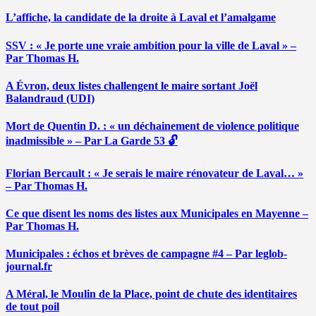
L’affiche, la candidate de la droite à Laval et l’amalgame
SSV : « Je porte une vraie ambition pour la ville de Laval » –
Par Thomas H.
A Évron, deux listes challengent le maire sortant Joël
Balandraud (UDI)
Mort de Quentin D. : « un déchainement de violence politique
inadmissible » – Par La Garde 53 🔓
Florian Bercault : « Je serais le maire rénovateur de Laval… »
– Par Thomas H.
Ce que disent les noms des listes aux Municipales en Mayenne –
Par Thomas H.
Municipales : échos et brèves de campagne #4 – Par leglob-
journal.fr
A Méral, le Moulin de la Place, point de chute des identitaires
de tout poil