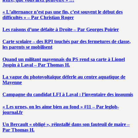
« L’alternance n’est pas une fin, c’est souvent le début des
difficultés » – Par Christian Roger
Les raisons d’une défaite à Droite – Par Georges Poirier
Carte scolaire – des RPI touchés par des fermetures de classe,
les parents se mobilisent
Quand un militant mayennais du PS rend sa carte à Lionel
Jospin à Laval – Par Thomas H.
La vague du photovoltaïque déferle au centre aquatique de
Mayenne
Campagne du candidat LFI à Laval : l’inventaire des insoumis
« Les urnes, on les aime bien au fond » #11 – Par leglob-
journal.fr
Un Bercault « obligé », réinstallé dans son fauteuil de maire –
Par Thomas H.