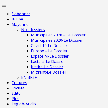
Skip
Pour une presse
to
indépendante en
Je m'abonne
S’abonner
content
Mayenne
la Une
Mayenne
Nos dossiers
Municipales 2026 – Le Dossier
Municipales 2020-Le Dossier
Covid-19-Le Dossier
Europe – Le Dossier
Espace M-Le Dossier
Lactalis-Le Dossier
Justice-Le Dossier
Migrant-Le Dossier
EN BREF
Cultures
Société
Edito
Plus
Leglob-Audio