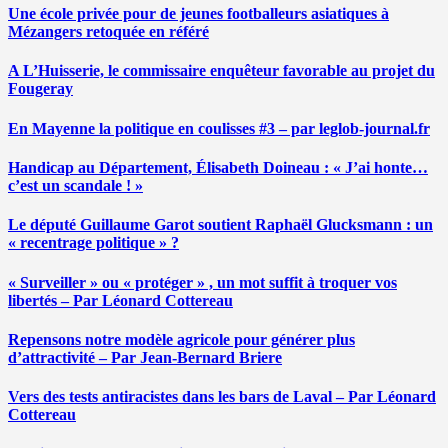
Une école privée pour de jeunes footballeurs asiatiques à
Mézangers retoquée en référé
A L’Huisserie, le commissaire enquêteur favorable au projet du
Fougeray
En Mayenne la politique en coulisses #3 – par leglob-journal.fr
Handicap au Département, Élisabeth Doineau : « J’ai honte…
c’est un scandale ! »
Le député Guillaume Garot soutient Raphaël Glucksmann : un
« recentrage politique » ?
« Surveiller » ou « protéger » , un mot suffit à troquer vos
libertés – Par Léonard Cottereau
Repensons notre modèle agricole pour générer plus
d’attractivité – Par Jean-Bernard Briere
Vers des tests antiracistes dans les bars de Laval – Par Léonard
Cottereau