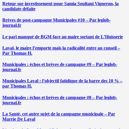
Retour sur investissement pour Samia Soultani Vigneron, la
candidate défaite
Brèves de post-campagne Municipales #10 – Par leglob-
journal.fr
Le pari manqué de BGM face au maire sortant de L’Huisserie
Laval, le maire l’emporte mais la radicalité entre au conseil –
Par Thomas H.
Municipales : échos et brèves de campagne #9 – Par leglob-
journal.fr
Municipales Laval : l’objectif fatidique de la barre des 10 % –
par Thomas H.
Municipales : échos et brèves de campagne #8 – Par leglob-
journal.fr
La Santé, cet autre sujet de la campagne municipale – Par
Marrie De Laval