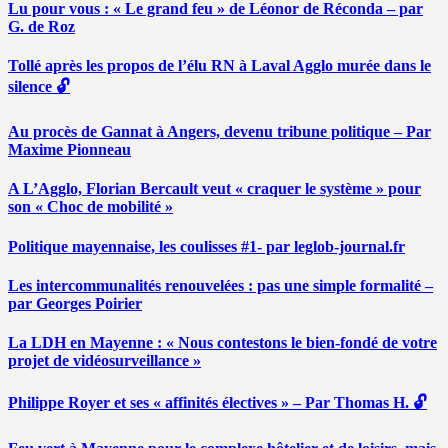
Lu pour vous : « Le grand feu » de Léonor de Réconda – par
G. de Roz
Tollé après les propos de l’élu RN à Laval Agglo murée dans le
silence 🔓
Au procès de Gannat à Angers, devenu tribune politique – Par
Maxime Pionneau
A L’Agglo, Florian Bercault veut « craquer le système » pour
son « Choc de mobilité »
Politique mayennaise, les coulisses #1- par leglob-journal.fr
Les intercommunalités renouvelées : pas une simple formalité –
par Georges Poirier
La LDH en Mayenne : « Nous contestons le bien-fondé de votre
projet de vidéosurveillance »
Philippe Royer et ses « affinités électives » – Par Thomas H. 🔓