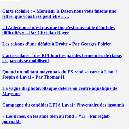
Carte scolaire : « Monsieur le Dasen nous vous faisons une
lettre, que vous lirez peut-être » …
« L’alternance n’est pas une fin, c’est souvent le début des
difficultés » – Par Christian Roger
Les raisons d’une défaite à Droite – Par Georges Poirier
Carte scolaire – des RPI touchés par des fermetures de classe,
les parents se mobilisent
Quand un militant mayennais du PS rend sa carte à Lionel
Jospin à Laval – Par Thomas H.
La vague du photovoltaïque déferle au centre aquatique de
Mayenne
Campagne du candidat LFI à Laval : l’inventaire des insoumis
« Les urnes, on les aime bien au fond » #11 – Par leglob-
journal.fr