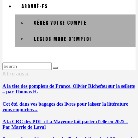
ABONNÉ-ES
GÉRER VOTRE COMPTE
LEGLOB MODE D’EMPLOI
Search
for:
A lire aussi ::
A la tête des pompiers de France, Olivier Richefou sur la sellette
– par Thomas H.
Cet été, dans vos bagages des livres pour laisser la littérature
vous emporter…
A la CRC des PDL : La Mayenne fait parler d’elle en 2025 –
Par Marrie de Laval