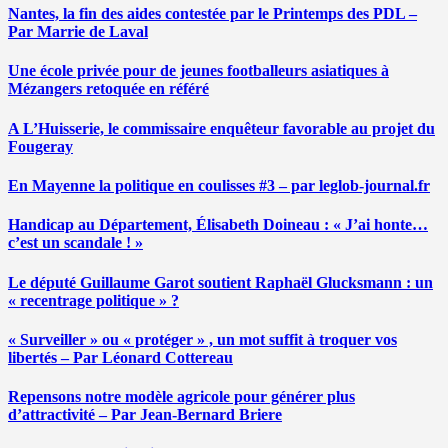
Nantes, la fin des aides contestée par le Printemps des PDL –
Par Marrie de Laval
Une école privée pour de jeunes footballeurs asiatiques à
Mézangers retoquée en référé
A L’Huisserie, le commissaire enquêteur favorable au projet du
Fougeray
En Mayenne la politique en coulisses #3 – par leglob-journal.fr
Handicap au Département, Élisabeth Doineau : « J’ai honte…
c’est un scandale ! »
Le député Guillaume Garot soutient Raphaël Glucksmann : un
« recentrage politique » ?
« Surveiller » ou « protéger » , un mot suffit à troquer vos
libertés – Par Léonard Cottereau
Repensons notre modèle agricole pour générer plus
d’attractivité – Par Jean-Bernard Briere