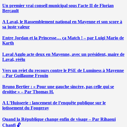
Un premier vrai conseil municipal sous l’acte II de Florian
Bercault
A Laval, le Rassemblement national en Mayenne et son score à
sa juste valeur
Entre Jordan et la Princesse… ça Match ! – par Luigi Mario de
Karth
Laval Agglo acte deux en Mayenne, avec un président, maire de
Laval, réélu
Vers un rejet du recours contre le PSE de Luminess à Mayenne
– Par Guillaume Frouin
Bruno Bertier : « Pour une gauche sincère, pas celle qui se
droitise » – Par Thomas H.
A L’Huisserie : lancement de l’enquête publique sur le
lotissement du Fougeray
Quand la République change enfin de visage – Par Rihaoui
Chanfi 🔓