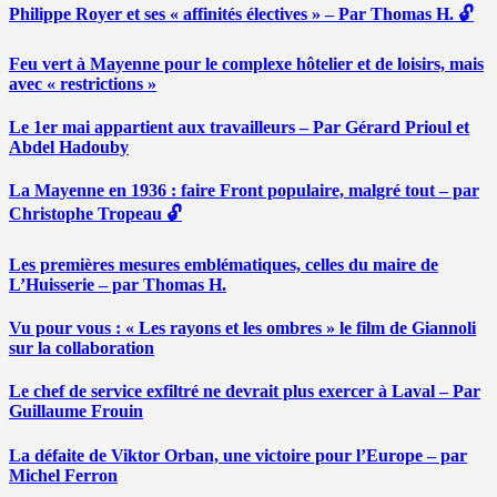
Philippe Royer et ses « affinités électives » – Par Thomas H. 🔓
Feu vert à Mayenne pour le complexe hôtelier et de loisirs, mais
avec « restrictions »
Le 1er mai appartient aux travailleurs – Par Gérard Prioul et
Abdel Hadouby
La Mayenne en 1936 : faire Front populaire, malgré tout – par
Christophe Tropeau 🔓
Les premières mesures emblématiques, celles du maire de
L’Huisserie – par Thomas H.
Vu pour vous : « Les rayons et les ombres » le film de Giannoli
sur la collaboration
Le chef de service exfiltré ne devrait plus exercer à Laval – Par
Guillaume Frouin
La défaite de Viktor Orban, une victoire pour l’Europe – par
Michel Ferron