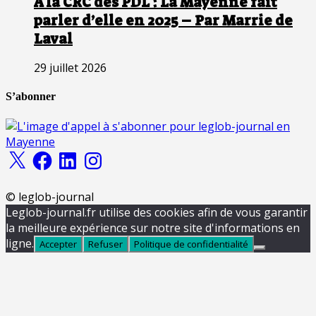
A la CRC des PDL : La Mayenne fait
parler d’elle en 2025 – Par Marrie de
Laval
29 juillet 2026
S’abonner
X
Facebook
LinkedIn
Instagram
© leglob-journal
Leglob-journal.fr utilise des cookies afin de vous garantir
la meilleure expérience sur notre site d'informations en
ligne.
Accepter
Refuser
Politique de confidentialité