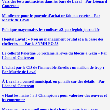
Vers des tests antiracistes dans les bars de Laval – Par Léonard
Cottereau
Manifester pour le pouvoir d’achat ne fait pas recette – Par
Marrie de Laval
Politique mayennaise, les coulisses #2- par leglob-journal.fr
Hôpital Laval : « Non au management brutal et à la casse des
chefferies » – Par le SNMH FO 53
Le collectif Palestine 53 réclame la levée du blocus à Gaza – Par
Léonard Cottereau
L’achat par le CD de l’immeuble Enedis : un million de trop ? –
Par Marrie de Laval
À Laval, au conseil municipal, on pinaille sur des détails – Par
Léonard Cottereau
« Haut les mains ! » à Champéon : pour valoriser des œuvres et
les emprunter
Mayenne, un « conseil municipal chaud » pour le nouveau