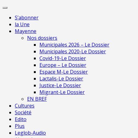
Skip
Pour une presse indépendante en Mayenne
to
S’abonner
content
la Une
Mayenne
Nos dossiers
Municipales 2026 – Le Dossier
Municipales 2020-Le Dossier
Covid-19-Le Dossier
Europe – Le Dossier
Espace M-Le Dossier
Lactalis-Le Dossier
Justice-Le Dossier
Migrant-Le Dossier
EN BREF
Cultures
Société
Edito
Plus
Leglob-Audio