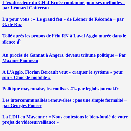
L’ex-directeur du CH d’Ernée condamné pour ses méthodes –
par Léonard Cottereau
Lu pour vous : « Le grand feu » de Léonor de Réconda – par
G. de Roz
Tollé après les propos de l’élu RN à Laval Agglo murée dans le
silence 🔓
Au procès de Gannat à Angers, devenu tribune politique – Par
Maxime Pionneau
A L’Agglo, Florian Bercault veut « craquer le système » pour
son « Choc de mobilité »
Politique mayennaise, les coulisses #1- par leglob-journal.fr
Les intercommunalités renouvelées : pas une simple formalité –
par Georges Poirier
La LDH en Mayenne : « Nous contestons le bien-fondé de votre
projet de vidéosurveillance »