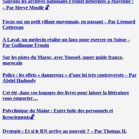
Sauvons les archives nationales Freinet hébergées à Mayenne !
– Par Hervé Moullé 🔓
Focus sur un petit village mayennais, en passant – Par Léonard
Cottereau
A Laval, un médecin réalise un faux pour exercer en Suisse –
Par Guillaume Frouin
Sur les pistes du Maroc, avec Youssef, super guide franco-
marocain
Police : les effets « dangereux » d’une loi très controversée – Par
Abdel Hadoudy
Cet été, dans vos bagages des livres pour laisser la littérature
vous emporter…
Polyclinique du Maine : Entre fuite des personnels et
licenciements🔓
Dystopie : Et si le RN arrive au pouvoir ? – Par Thomas H.