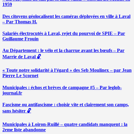
1959
Des citoyens géolocalisent les caméras déployées en ville à Laval
– Par Thomas H.
Salariés électrocutés à Laval, rejet du pourvoi de SPIE – Par
Guillaume Frouin
Au Département : le vélo et la charrue avant les bœufs – Par
Marrie de Laval 🔓
« Toute notre solidarité à l’égard » des Seb Moulinex – par Jean
Pierre Le Scornet
Municipales : échos et brèves de campagne #5 – Par leglob-
journal.fr
Fascisme ou antifascisme : choisir vite et clairement son camps,
sans hésiter 🔓
Municipales à Loiron-Ruillé – quatre candidats manquent : la
2eme liste abandonne