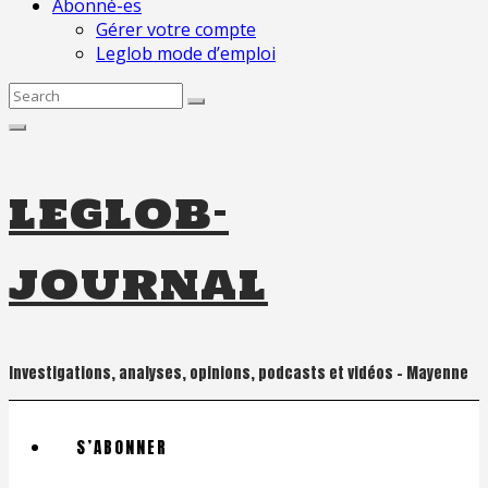
Abonné-es
Gérer votre compte
Leglob mode d’emploi
Search
for:
leglob-
journal
Investigations, analyses, opinions, podcasts et vidéos – Mayenne
S’ABONNER