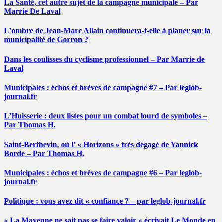
La Santé, cet autre sujet de la campagne municipale – Par
Marrie De Laval
L’ombre de Jean-Marc Allain continuera-t-elle à planer sur la
municipalité de Gorron ?
Dans les coulisses du cyclisme professionnel – Par Marrie de
Laval
Municipales : échos et brèves de campagne #7 – Par leglob-
journal.fr
L’Huisserie : deux listes pour un combat lourd de symboles –
Par Thomas H.
Saint-Berthevin, où l’ « Horizons » très dégagé de Yannick
Borde – Par Thomas H.
Municipales : échos et brèves de campagne #6 – Par leglob-
journal.fr
Politique : vous avez dit « confiance ? – par leglob-journal.fr
« La Mayenne ne sait pas se faire valoir » écrivait Le Monde en