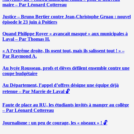
maire – Par Léonard Cottereau
Justice – Bruno Bertier contre Jean-Christophe Gruau : nouvel
épisode le 23 juin à Poitiers
Quand Philippe Royer « avançait masqué » aux municipales à
Laval – Par Thomas H.
« A l’extrême droite, Ils osent tout, mais ils salissent tout ! » –
Par Raymond A.
Au lycée Rousseau, profs et élèves défilent ensemble contre une
coupe budgétaire
Au Département, l’appel d’offres désigne une équipe déjà
retenue – Par Marrie de Laval 🔓
Faute de place au RU, les étudiants invités à manger au collège
– Par Léonard Cottereau
Journalisme : un peu de courage, les « oiseaux » ! 🔓