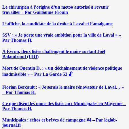
Le chirurgien à l’origine d’un metoo autorisé à revenir
travailler – Par Guillaume Frouin
L’affiche, la candidate de la droite à Laval et l’amalgame
SSV : « Je porte une vraie ambition pour la ville de Laval » –
Par Thomas H.
A Évron, deux listes challengent le maire sortant Joël
Balandraud (UDI)
Mort de Quentin D. : « un déchainement de violence politique
inadmissible » – Par La Garde 53 🔓
Florian Bercault : « Je serais le maire rénovateur de Laval… »
– Par Thomas H.
Ce que disent les noms des listes aux Municipales en Mayenne –
Par Thomas H.
Municipales : échos et brèves de campagne #4 – Par leglob-
journal.fr