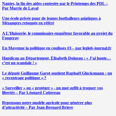
Nantes, la fin des aides contestée par le Printemps des PDL –
Par Marrie de Laval
Une école privée pour de jeunes footballeurs asiatiques à
Mézangers retoquée en référé
A L’Huisserie, le commissaire enquêteur favorable au projet du
Fougeray
En Mayenne la politique en coulisses #3 – par leglob-journal.fr
Handicap au Département, Élisabeth Doineau : « J’ai honte…
c’est un scandale ! »
Le député Guillaume Garot soutient Raphaël Glucksmann : un
« recentrage politique » ?
« Surveiller » ou « protéger » , un mot suffit à troquer vos
libertés – Par Léonard Cottereau
Repensons notre modèle agricole pour générer plus
d’attractivité – Par Jean-Bernard Briere