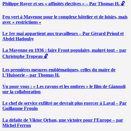
Philippe Royer et ses « affinités électives » – Par Thomas H. 🔓
Feu vert à Mayenne pour le complexe hôtelier et de loisirs, mais
avec « restrictions »
Le 1er mai appartient aux travailleurs – Par Gérard Prioul et
Abdel Hadouby
La Mayenne en 1936 : faire Front populaire, malgré tout – par
Christophe Tropeau 🔓
Les premières mesures emblématiques, celles du maire de
L’Huisserie – par Thomas H.
Vu pour vous : « Les rayons et les ombres » le film de Giannoli
sur la collaboration
Le chef de service exfiltré ne devrait plus exercer à Laval – Par
Guillaume Frouin
La défaite de Viktor Orban, une victoire pour l’Europe – par
Michel Ferron