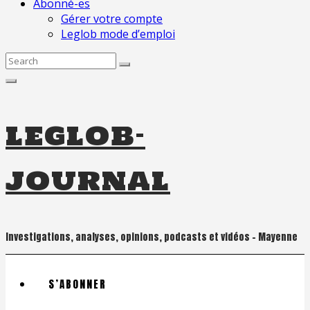
Abonné-es
Gérer votre compte
Leglob mode d’emploi
Search
for:
leglob-
journal
Investigations, analyses, opinions, podcasts et vidéos – Mayenne
S’ABONNER