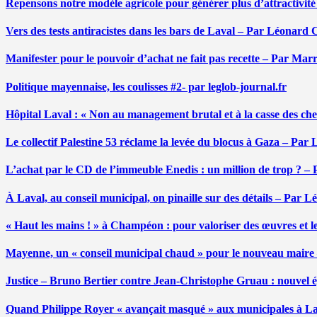
Repensons notre modèle agricole pour générer plus d’attractivit
Vers des tests antiracistes dans les bars de Laval – Par Léonard 
Manifester pour le pouvoir d’achat ne fait pas recette – Par Mar
Politique mayennaise, les coulisses #2- par leglob-journal.fr
Hôpital Laval : « Non au management brutal et à la casse des ch
Le collectif Palestine 53 réclame la levée du blocus à Gaza – Pa
L’achat par le CD de l’immeuble Enedis : un million de trop ? –
À Laval, au conseil municipal, on pinaille sur des détails – Par 
« Haut les mains ! » à Champéon : pour valoriser des œuvres et 
Mayenne, un « conseil municipal chaud » pour le nouveau maire
Justice – Bruno Bertier contre Jean-Christophe Gruau : nouvel épi
Quand Philippe Royer « avançait masqué » aux municipales à L