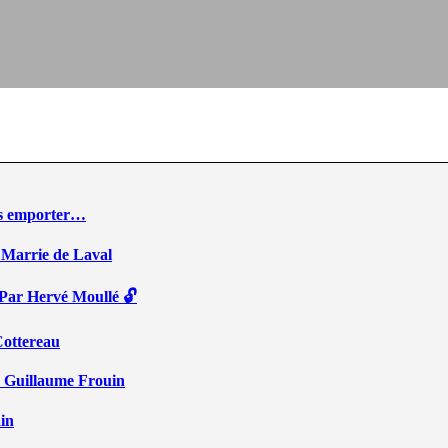
ous emporter…
 Marrie de Laval
 Par Hervé Moullé 🔓
Cottereau
r Guillaume Frouin
ain