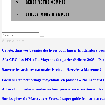
GÉRER VOTRE COMPTE
LEGLOB MODE D’EMPLOI
Search
for:
A lire aussi ::
Cet été, dans vos bagages des livres pour laisser la littérature v
A la CRC des PDL : La Mayenne fait parler d’elle en 2025 – Par
Sauvons les archives nationales Freinet hébergées à Mayenne ! –
Focus sur un petit village mayennais, en passant – Par Léonard 
A Laval, un médecin réalise un faux pour exercer en Suisse – Pa
Sur les pistes du Maroc, avec Youssef, super guide franco-maroc