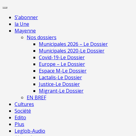
Skip
Pour 
to
S’abonner
content
la Une
Mayenne
Nos dossiers
Municipales 2026 – Le Dossier
Municipales 2020-Le Dossier
Covid-19-Le Dossier
Europe – Le Dossier
Espace M-Le Dossier
Lactalis-Le Dossier
Justice-Le Dossier
Migrant-Le Dossier
EN BREF
Cultures
Société
Edito
Plus
Leglob-Audio