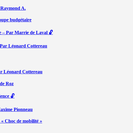
Par Raymond A.
coupe budgétaire
e – Par Marrie de Laval 🔓
 – Par Léonard Cottereau
ar Léonard Cottereau
 de Roz
lence 🔓
 Maxime Pionneau
 « Choc de mobilité »