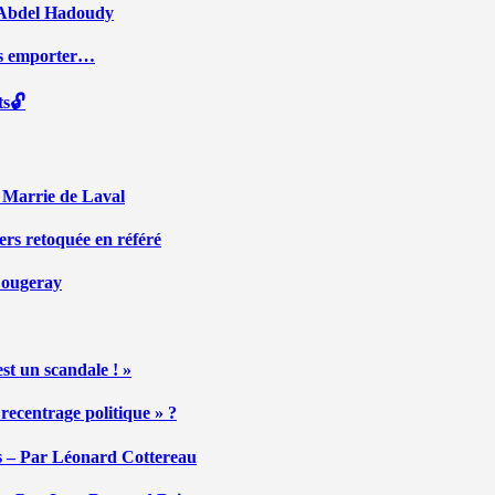
ar Abdel Hadoudy
ous emporter…
ts🔓
r Marrie de Laval
ers retoquée en référé
 Fougeray
st un scandale ! »
ecentrage politique » ?
tés – Par Léonard Cottereau