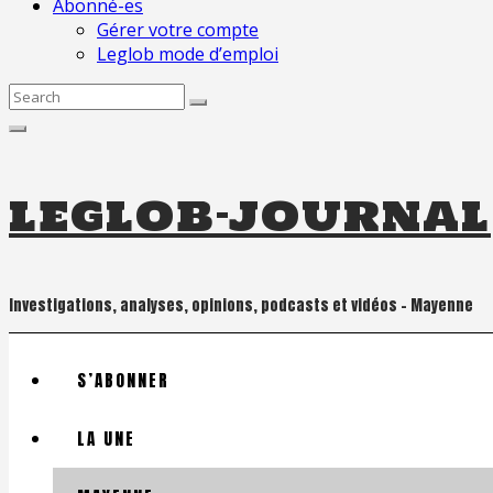
Abonné-es
Gérer votre compte
Leglob mode d’emploi
Search
for:
leglob-journal
Investigations, analyses, opinions, podcasts et vidéos – Mayenne
S’ABONNER
LA UNE