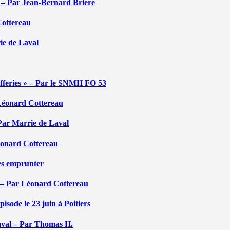
é – Par Jean-Bernard Briere
Cottereau
rie de Laval
efferies » – Par le SNMH FO 53
r Léonard Cottereau
 Par Marrie de Laval
Léonard Cottereau
les emprunter
 – Par Léonard Cottereau
sode le 23 juin à Poitiers
aval – Par Thomas H.