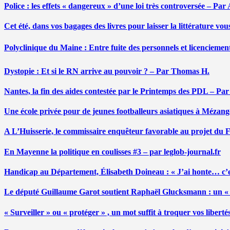
Police : les effets « dangereux » d’une loi très controversée – P
Cet été, dans vos bagages des livres pour laisser la littérature v
Polyclinique du Maine : Entre fuite des personnels et licenciemen
Dystopie : Et si le RN arrive au pouvoir ? – Par Thomas H.
Nantes, la fin des aides contestée par le Printemps des PDL – Pa
Une école privée pour de jeunes footballeurs asiatiques à Mézang
A L’Huisserie, le commissaire enquêteur favorable au projet du
En Mayenne la politique en coulisses #3 – par leglob-journal.fr
Handicap au Département, Élisabeth Doineau : « J’ai honte… c’e
Le député Guillaume Garot soutient Raphaël Glucksmann : un « r
« Surveiller » ou « protéger » , un mot suffit à troquer vos liber