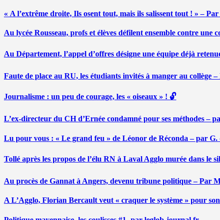
« A l’extrême droite, Ils osent tout, mais ils salissent tout ! » – 
Au lycée Rousseau, profs et élèves défilent ensemble contre une 
Au Département, l’appel d’offres désigne une équipe déjà retenu
Faute de place au RU, les étudiants invités à manger au collège
Journalisme : un peu de courage, les « oiseaux » ! 🔓
L’ex-directeur du CH d’Ernée condamné pour ses méthodes – p
Lu pour vous : « Le grand feu » de Léonor de Réconda – par G.
Tollé après les propos de l’élu RN à Laval Agglo murée dans le si
Au procès de Gannat à Angers, devenu tribune politique – Par
A L’Agglo, Florian Bercault veut « craquer le système » pour son
Politique mayennaise, les coulisses #1- par leglob-journal.fr