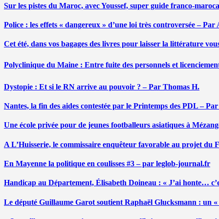
Sur les pistes du Maroc, avec Youssef, super guide franco-maroc
Police : les effets « dangereux » d’une loi très controversée – P
Cet été, dans vos bagages des livres pour laisser la littérature v
Polyclinique du Maine : Entre fuite des personnels et licenciemen
Dystopie : Et si le RN arrive au pouvoir ? – Par Thomas H.
Nantes, la fin des aides contestée par le Printemps des PDL – Pa
Une école privée pour de jeunes footballeurs asiatiques à Mézang
A L’Huisserie, le commissaire enquêteur favorable au projet du
En Mayenne la politique en coulisses #3 – par leglob-journal.fr
Handicap au Département, Élisabeth Doineau : « J’ai honte… c’e
Le député Guillaume Garot soutient Raphaël Glucksmann : un « r