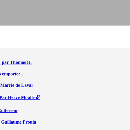
e – par Thomas H.
ous emporter…
 Marrie de Laval
 Par Hervé Moullé 🔓
Cottereau
r Guillaume Frouin