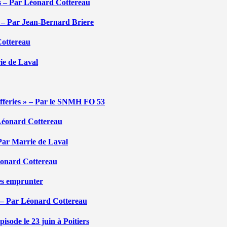
tés – Par Léonard Cottereau
é – Par Jean-Bernard Briere
Cottereau
rie de Laval
efferies » – Par le SNMH FO 53
r Léonard Cottereau
 Par Marrie de Laval
Léonard Cottereau
les emprunter
 – Par Léonard Cottereau
sode le 23 juin à Poitiers