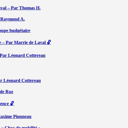
aval – Par Thomas H.
Par Raymond A.
coupe budgétaire
e – Par Marrie de Laval 🔓
 – Par Léonard Cottereau
ar Léonard Cottereau
 de Roz
lence 🔓
 Maxime Pionneau
 « Choc de mobilité »