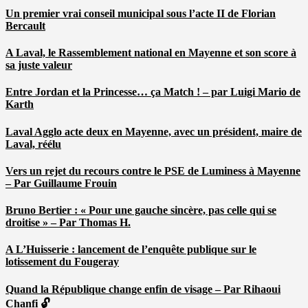
Un premier vrai conseil municipal sous l’acte II de Florian
Bercault
A Laval, le Rassemblement national en Mayenne et son score à
sa juste valeur
Entre Jordan et la Princesse… ça Match ! – par Luigi Mario de
Karth
Laval Agglo acte deux en Mayenne, avec un président, maire de
Laval, réélu
Vers un rejet du recours contre le PSE de Luminess à Mayenne
– Par Guillaume Frouin
Bruno Bertier : « Pour une gauche sincère, pas celle qui se
droitise » – Par Thomas H.
A L’Huisserie : lancement de l’enquête publique sur le
lotissement du Fougeray
Quand la République change enfin de visage – Par Rihaoui
Chanfi 🔓