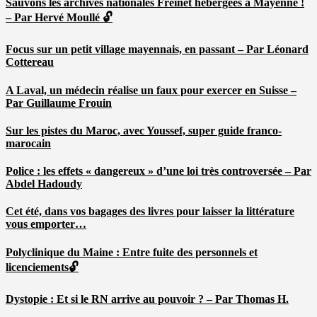
Sauvons les archives nationales Freinet hébergées à Mayenne !
– Par Hervé Moullé 🔓
Focus sur un petit village mayennais, en passant – Par Léonard
Cottereau
A Laval, un médecin réalise un faux pour exercer en Suisse –
Par Guillaume Frouin
Sur les pistes du Maroc, avec Youssef, super guide franco-
marocain
Police : les effets « dangereux » d’une loi très controversée – Par
Abdel Hadoudy
Cet été, dans vos bagages des livres pour laisser la littérature
vous emporter…
Polyclinique du Maine : Entre fuite des personnels et
licenciements🔓
Dystopie : Et si le RN arrive au pouvoir ? – Par Thomas H.