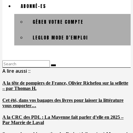
ABONNÉ-ES
GÉRER VOTRE COMPTE
LEGLOB MODE D’EMPLOI
Search
for:
A lire aussi ::
A la tête de pompiers de France, Olivier Richefou sur la sellette
– par Thomas H.
Cet été, dans vos bagages des livres pour laisser la littérature
vous emporter…
A la CRC des PDL : La Mayenne fait parler d’elle en 2025 –
Par Marrie de Laval