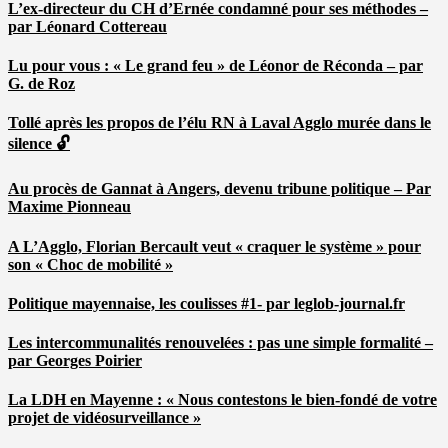
L’ex-directeur du CH d’Ernée condamné pour ses méthodes –
par Léonard Cottereau
Lu pour vous : « Le grand feu » de Léonor de Réconda – par
G. de Roz
Tollé après les propos de l’élu RN à Laval Agglo murée dans le
silence 🔓
Au procès de Gannat à Angers, devenu tribune politique – Par
Maxime Pionneau
A L’Agglo, Florian Bercault veut « craquer le système » pour
son « Choc de mobilité »
Politique mayennaise, les coulisses #1- par leglob-journal.fr
Les intercommunalités renouvelées : pas une simple formalité –
par Georges Poirier
La LDH en Mayenne : « Nous contestons le bien-fondé de votre
projet de vidéosurveillance »