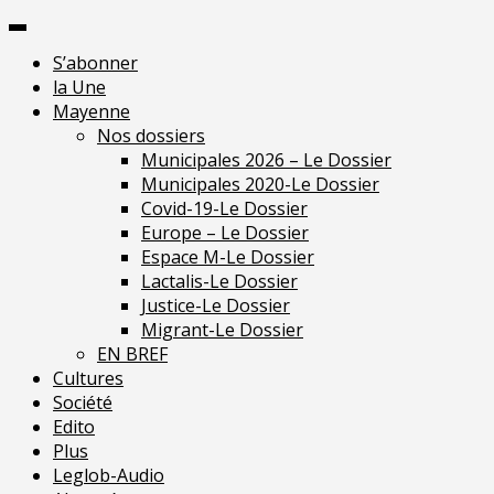
Skip
Pour une presse
to
indépendante en
Je m'abonne
S’abonner
content
Mayenne
la Une
Mayenne
Nos dossiers
Municipales 2026 – Le Dossier
Municipales 2020-Le Dossier
Covid-19-Le Dossier
Europe – Le Dossier
Espace M-Le Dossier
Lactalis-Le Dossier
Justice-Le Dossier
Migrant-Le Dossier
EN BREF
Cultures
Société
Edito
Plus
Leglob-Audio