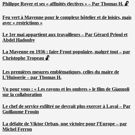
Philippe Royer et ses « affinités électives » – Par Thomas H. 🔓
Feu vert à Mayenne pour le complexe hôtelier et de loisirs, mais
avec « restrictions »
Le 1er mai appartient aux travailleurs – Par Gérard Prioul et
Abdel Hadouby
La Mayenne en 1936 : faire Front populaire, malgré tout – par
Christophe Tropeau 🔓
Les premières mesures emblématiques, celles du maire de
L’Huisserie – par Thomas H.
Vu pour vous : « Les rayons et les ombres » le film de Giannoli
sur la collaboration
Le chef de service exfiltré ne devrait plus exercer à Laval – Par
Guillaume Frouin
La défaite de Viktor Orban, une victoire pour l’Europe – par
Michel Ferron