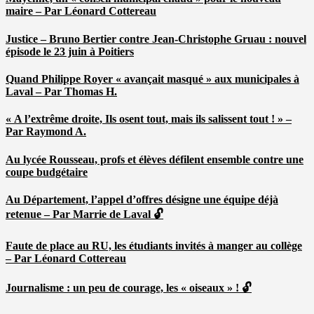
maire – Par Léonard Cottereau
Justice – Bruno Bertier contre Jean-Christophe Gruau : nouvel
épisode le 23 juin à Poitiers
Quand Philippe Royer « avançait masqué » aux municipales à
Laval – Par Thomas H.
« A l’extrême droite, Ils osent tout, mais ils salissent tout ! » –
Par Raymond A.
Au lycée Rousseau, profs et élèves défilent ensemble contre une
coupe budgétaire
Au Département, l’appel d’offres désigne une équipe déjà
retenue – Par Marrie de Laval 🔓
Faute de place au RU, les étudiants invités à manger au collège
– Par Léonard Cottereau
Journalisme : un peu de courage, les « oiseaux » ! 🔓