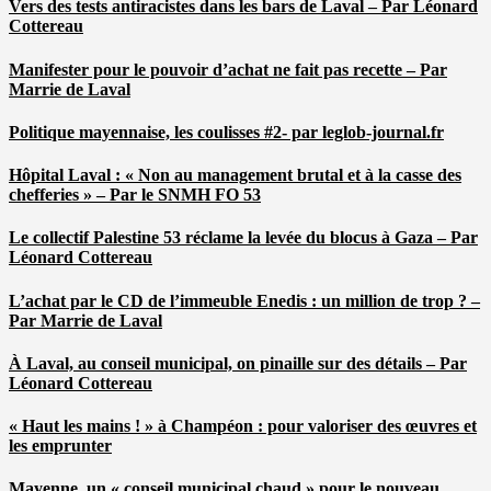
Vers des tests antiracistes dans les bars de Laval – Par Léonard
Cottereau
Manifester pour le pouvoir d’achat ne fait pas recette – Par
Marrie de Laval
Politique mayennaise, les coulisses #2- par leglob-journal.fr
Hôpital Laval : « Non au management brutal et à la casse des
chefferies » – Par le SNMH FO 53
Le collectif Palestine 53 réclame la levée du blocus à Gaza – Par
Léonard Cottereau
L’achat par le CD de l’immeuble Enedis : un million de trop ? –
Par Marrie de Laval
À Laval, au conseil municipal, on pinaille sur des détails – Par
Léonard Cottereau
« Haut les mains ! » à Champéon : pour valoriser des œuvres et
les emprunter
Mayenne, un « conseil municipal chaud » pour le nouveau