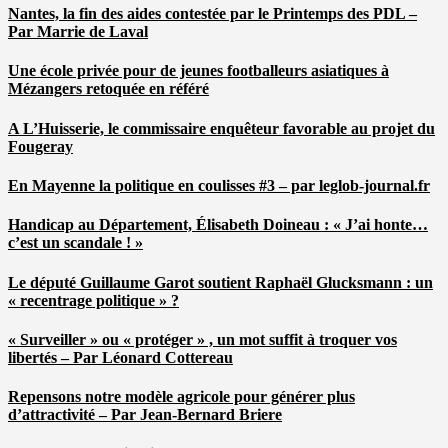
Nantes, la fin des aides contestée par le Printemps des PDL –
Par Marrie de Laval
Une école privée pour de jeunes footballeurs asiatiques à
Mézangers retoquée en référé
A L’Huisserie, le commissaire enquêteur favorable au projet du
Fougeray
En Mayenne la politique en coulisses #3 – par leglob-journal.fr
Handicap au Département, Élisabeth Doineau : « J’ai honte…
c’est un scandale ! »
Le député Guillaume Garot soutient Raphaël Glucksmann : un
« recentrage politique » ?
« Surveiller » ou « protéger » , un mot suffit à troquer vos
libertés – Par Léonard Cottereau
Repensons notre modèle agricole pour générer plus
d’attractivité – Par Jean-Bernard Briere