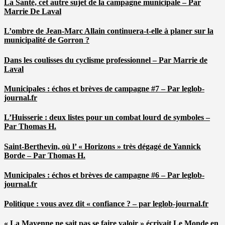
La Santé, cet autre sujet de la campagne municipale – Par
Marrie De Laval
L’ombre de Jean-Marc Allain continuera-t-elle à planer sur la
municipalité de Gorron ?
Dans les coulisses du cyclisme professionnel – Par Marrie de
Laval
Municipales : échos et brèves de campagne #7 – Par leglob-
journal.fr
L’Huisserie : deux listes pour un combat lourd de symboles –
Par Thomas H.
Saint-Berthevin, où l’ « Horizons » très dégagé de Yannick
Borde – Par Thomas H.
Municipales : échos et brèves de campagne #6 – Par leglob-
journal.fr
Politique : vous avez dit « confiance ? – par leglob-journal.fr
« La Mayenne ne sait pas se faire valoir » écrivait Le Monde en