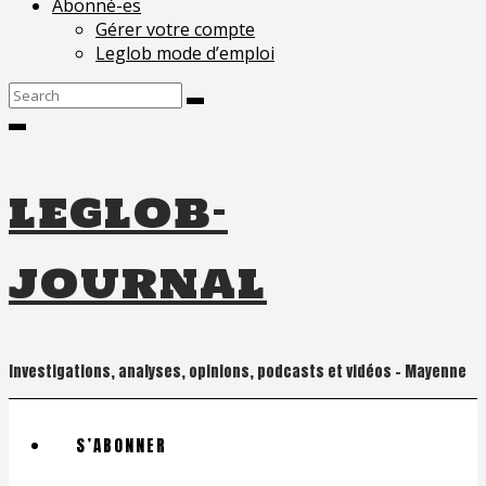
Abonné-es
Gérer votre compte
Leglob mode d’emploi
Search
for:
leglob-
journal
Investigations, analyses, opinions, podcasts et vidéos – Mayenne
S’ABONNER