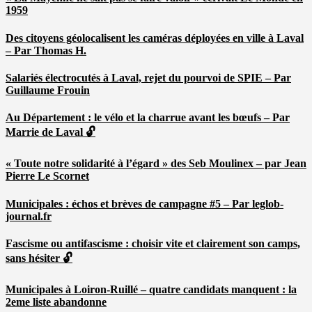
1959
Des citoyens géolocalisent les caméras déployées en ville à Laval
– Par Thomas H.
Salariés électrocutés à Laval, rejet du pourvoi de SPIE – Par
Guillaume Frouin
Au Département : le vélo et la charrue avant les bœufs – Par
Marrie de Laval 🔓
« Toute notre solidarité à l’égard » des Seb Moulinex – par Jean
Pierre Le Scornet
Municipales : échos et brèves de campagne #5 – Par leglob-
journal.fr
Fascisme ou antifascisme : choisir vite et clairement son camps,
sans hésiter 🔓
Municipales à Loiron-Ruillé – quatre candidats manquent : la
2eme liste abandonne