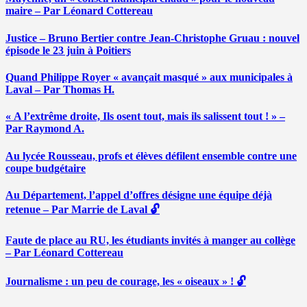
maire – Par Léonard Cottereau
Justice – Bruno Bertier contre Jean-Christophe Gruau : nouvel
épisode le 23 juin à Poitiers
Quand Philippe Royer « avançait masqué » aux municipales à
Laval – Par Thomas H.
« A l’extrême droite, Ils osent tout, mais ils salissent tout ! » –
Par Raymond A.
Au lycée Rousseau, profs et élèves défilent ensemble contre une
coupe budgétaire
Au Département, l’appel d’offres désigne une équipe déjà
retenue – Par Marrie de Laval 🔓
Faute de place au RU, les étudiants invités à manger au collège
– Par Léonard Cottereau
Journalisme : un peu de courage, les « oiseaux » ! 🔓