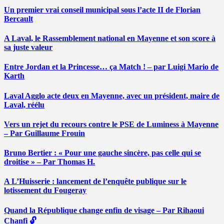
Un premier vrai conseil municipal sous l’acte II de Florian
Bercault
A Laval, le Rassemblement national en Mayenne et son score à
sa juste valeur
Entre Jordan et la Princesse… ça Match ! – par Luigi Mario de
Karth
Laval Agglo acte deux en Mayenne, avec un président, maire de
Laval, réélu
Vers un rejet du recours contre le PSE de Luminess à Mayenne
– Par Guillaume Frouin
Bruno Bertier : « Pour une gauche sincère, pas celle qui se
droitise » – Par Thomas H.
A L’Huisserie : lancement de l’enquête publique sur le
lotissement du Fougeray
Quand la République change enfin de visage – Par Rihaoui
Chanfi 🔓