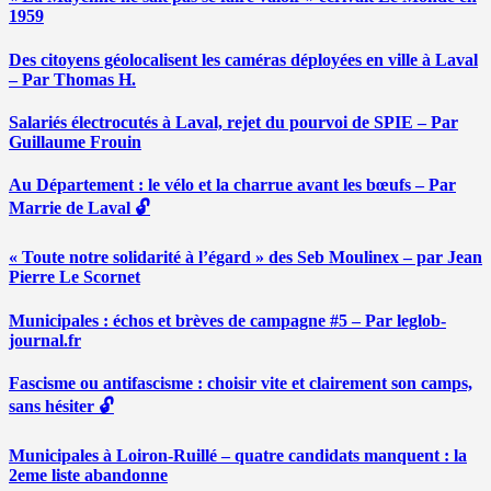
1959
Des citoyens géolocalisent les caméras déployées en ville à Laval
– Par Thomas H.
Salariés électrocutés à Laval, rejet du pourvoi de SPIE – Par
Guillaume Frouin
Au Département : le vélo et la charrue avant les bœufs – Par
Marrie de Laval 🔓
« Toute notre solidarité à l’égard » des Seb Moulinex – par Jean
Pierre Le Scornet
Municipales : échos et brèves de campagne #5 – Par leglob-
journal.fr
Fascisme ou antifascisme : choisir vite et clairement son camps,
sans hésiter 🔓
Municipales à Loiron-Ruillé – quatre candidats manquent : la
2eme liste abandonne