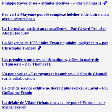
Philippe Royer et ses « affinités électives » – Par Thomas H. 🔓
Feu vert à Mayenne pour le complexe hôtelier et de loisirs, mais
avec « restrictions »
Le 1er mai appartient aux travailleurs – Par Gérard Prioul et
Abdel Hadouby
La Mayenne en 1936 : faire Front populaire, malgré tout – par
Christophe Tropeau 🔓
Les premières mesures emblématiques, celles du maire de
L’Huisserie – par Thomas H.
Vu pour vous : « Les rayons et les ombres » le film de Giannoli
sur la collaboration
Le chef de service exfiltré ne devrait plus exercer à Laval – Par
Guillaume Frouin
La défaite de Viktor Orban, une victoire pour l’Europe – par
Michel Ferron