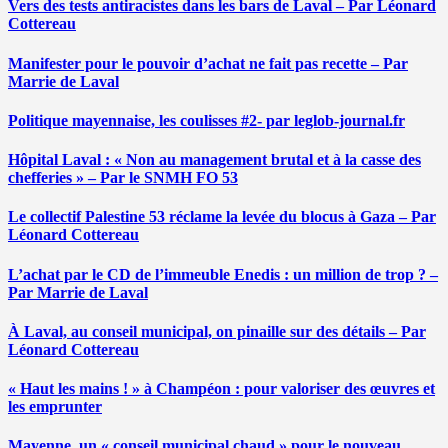
Vers des tests antiracistes dans les bars de Laval – Par Léonard
Cottereau
Manifester pour le pouvoir d’achat ne fait pas recette – Par
Marrie de Laval
Politique mayennaise, les coulisses #2- par leglob-journal.fr
Hôpital Laval : « Non au management brutal et à la casse des
chefferies » – Par le SNMH FO 53
Le collectif Palestine 53 réclame la levée du blocus à Gaza – Par
Léonard Cottereau
L’achat par le CD de l’immeuble Enedis : un million de trop ? –
Par Marrie de Laval
À Laval, au conseil municipal, on pinaille sur des détails – Par
Léonard Cottereau
« Haut les mains ! » à Champéon : pour valoriser des œuvres et
les emprunter
Mayenne, un « conseil municipal chaud » pour le nouveau