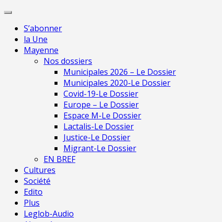
Skip
Pour une presse
to
indépendante en
Je m'abonne
S’abonner
content
Mayenne
la Une
Mayenne
Nos dossiers
Municipales 2026 – Le Dossier
Municipales 2020-Le Dossier
Covid-19-Le Dossier
Europe – Le Dossier
Espace M-Le Dossier
Lactalis-Le Dossier
Justice-Le Dossier
Migrant-Le Dossier
EN BREF
Cultures
Société
Edito
Plus
Leglob-Audio