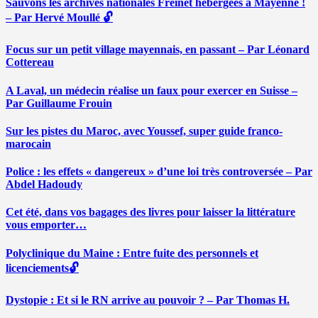
Sauvons les archives nationales Freinet hébergées à Mayenne !
– Par Hervé Moullé 🔓
Focus sur un petit village mayennais, en passant – Par Léonard
Cottereau
A Laval, un médecin réalise un faux pour exercer en Suisse –
Par Guillaume Frouin
Sur les pistes du Maroc, avec Youssef, super guide franco-
marocain
Police : les effets « dangereux » d’une loi très controversée – Par
Abdel Hadoudy
Cet été, dans vos bagages des livres pour laisser la littérature
vous emporter…
Polyclinique du Maine : Entre fuite des personnels et
licenciements🔓
Dystopie : Et si le RN arrive au pouvoir ? – Par Thomas H.