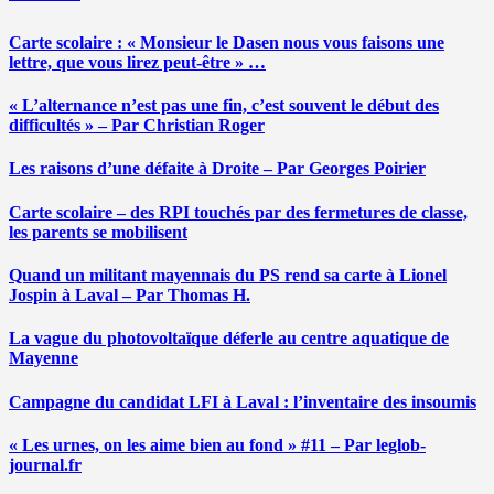
Carte scolaire : « Monsieur le Dasen nous vous faisons une
lettre, que vous lirez peut-être » …
« L’alternance n’est pas une fin, c’est souvent le début des
difficultés » – Par Christian Roger
Les raisons d’une défaite à Droite – Par Georges Poirier
Carte scolaire – des RPI touchés par des fermetures de classe,
les parents se mobilisent
Quand un militant mayennais du PS rend sa carte à Lionel
Jospin à Laval – Par Thomas H.
La vague du photovoltaïque déferle au centre aquatique de
Mayenne
Campagne du candidat LFI à Laval : l’inventaire des insoumis
« Les urnes, on les aime bien au fond » #11 – Par leglob-
journal.fr