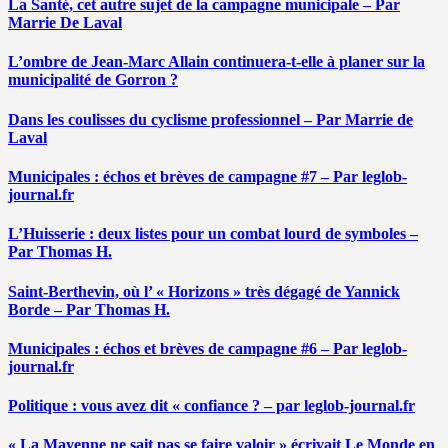
La Santé, cet autre sujet de la campagne municipale – Par
Marrie De Laval
L’ombre de Jean-Marc Allain continuera-t-elle à planer sur la
municipalité de Gorron ?
Dans les coulisses du cyclisme professionnel – Par Marrie de
Laval
Municipales : échos et brèves de campagne #7 – Par leglob-
journal.fr
L’Huisserie : deux listes pour un combat lourd de symboles –
Par Thomas H.
Saint-Berthevin, où l’ « Horizons » très dégagé de Yannick
Borde – Par Thomas H.
Municipales : échos et brèves de campagne #6 – Par leglob-
journal.fr
Politique : vous avez dit « confiance ? – par leglob-journal.fr
« La Mayenne ne sait pas se faire valoir » écrivait Le Monde en