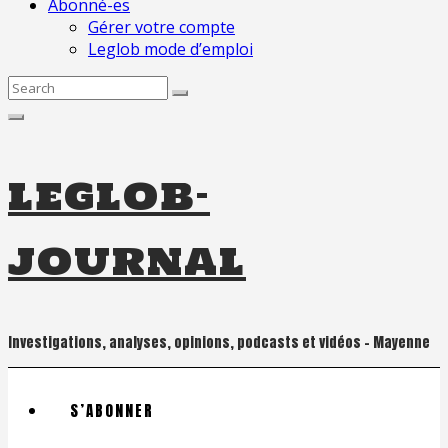
Abonné-es
Gérer votre compte
Leglob mode d’emploi
Search
for:
leglob-
journal
Investigations, analyses, opinions, podcasts et vidéos – Mayenne
S’ABONNER