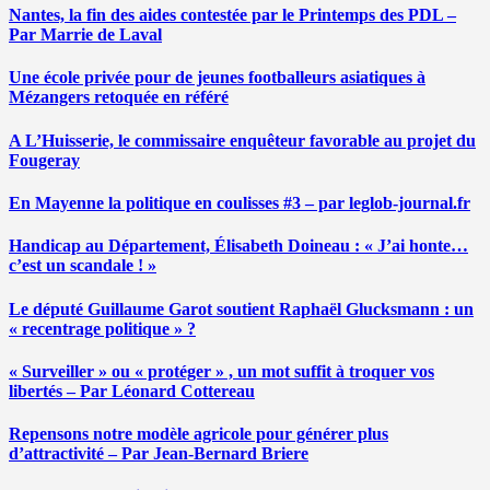
Nantes, la fin des aides contestée par le Printemps des PDL –
Par Marrie de Laval
Une école privée pour de jeunes footballeurs asiatiques à
Mézangers retoquée en référé
A L’Huisserie, le commissaire enquêteur favorable au projet du
Fougeray
En Mayenne la politique en coulisses #3 – par leglob-journal.fr
Handicap au Département, Élisabeth Doineau : « J’ai honte…
c’est un scandale ! »
Le député Guillaume Garot soutient Raphaël Glucksmann : un
« recentrage politique » ?
« Surveiller » ou « protéger » , un mot suffit à troquer vos
libertés – Par Léonard Cottereau
Repensons notre modèle agricole pour générer plus
d’attractivité – Par Jean-Bernard Briere