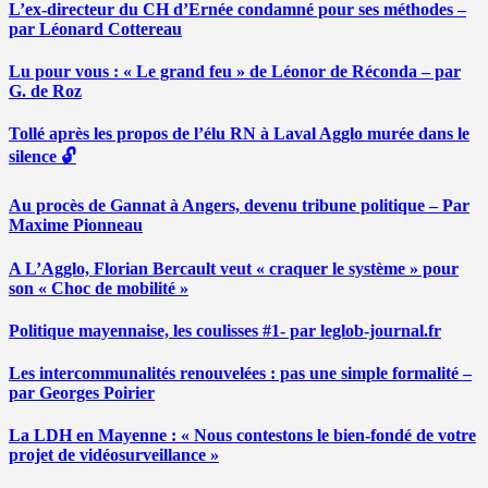
L’ex-directeur du CH d’Ernée condamné pour ses méthodes –
par Léonard Cottereau
Lu pour vous : « Le grand feu » de Léonor de Réconda – par
G. de Roz
Tollé après les propos de l’élu RN à Laval Agglo murée dans le
silence 🔓
Au procès de Gannat à Angers, devenu tribune politique – Par
Maxime Pionneau
A L’Agglo, Florian Bercault veut « craquer le système » pour
son « Choc de mobilité »
Politique mayennaise, les coulisses #1- par leglob-journal.fr
Les intercommunalités renouvelées : pas une simple formalité –
par Georges Poirier
La LDH en Mayenne : « Nous contestons le bien-fondé de votre
projet de vidéosurveillance »