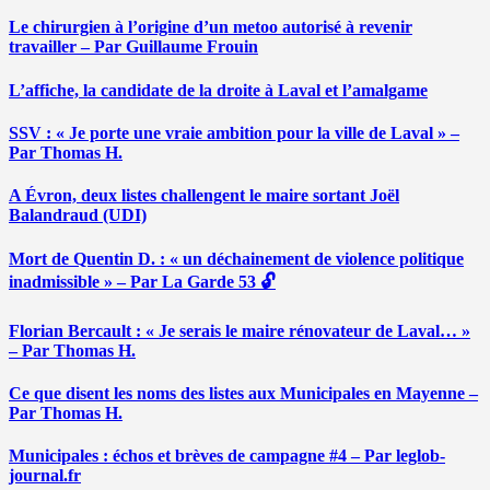
Le chirurgien à l’origine d’un metoo autorisé à revenir
travailler – Par Guillaume Frouin
L’affiche, la candidate de la droite à Laval et l’amalgame
SSV : « Je porte une vraie ambition pour la ville de Laval » –
Par Thomas H.
A Évron, deux listes challengent le maire sortant Joël
Balandraud (UDI)
Mort de Quentin D. : « un déchainement de violence politique
inadmissible » – Par La Garde 53 🔓
Florian Bercault : « Je serais le maire rénovateur de Laval… »
– Par Thomas H.
Ce que disent les noms des listes aux Municipales en Mayenne –
Par Thomas H.
Municipales : échos et brèves de campagne #4 – Par leglob-
journal.fr