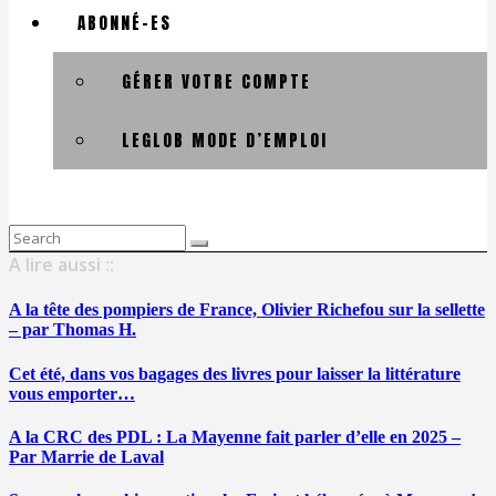
ABONNÉ-ES
GÉRER VOTRE COMPTE
LEGLOB MODE D’EMPLOI
Search
for:
A lire aussi ::
A la tête des pompiers de France, Olivier Richefou sur la sellette
– par Thomas H.
Cet été, dans vos bagages des livres pour laisser la littérature
vous emporter…
A la CRC des PDL : La Mayenne fait parler d’elle en 2025 –
Par Marrie de Laval