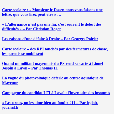
Carte scolaire : « Monsieur le Dasen nous vous faisons une
lettre, que vous lirez peut-être » …
« L’alternance n’est pas une fin, c’est souvent le début des
difficultés » – Par Christian Roger
Les raisons d’une défaite à Droite – Par Georges Poirier
Carte scolaire – des RPI touchés par des fermetures de classe,
les parents se mobilisent
Quand un militant mayennais du PS rend sa carte à Lionel
Jospin à Laval – Par Thomas H.
La vague du photovoltaïque déferle au centre aquatique de
Mayenne
Campagne du candidat LFI à Laval : l’inventaire des insoumis
« Les urnes, on les aime bien au fond » #11 – Par leglob-
journal.fr