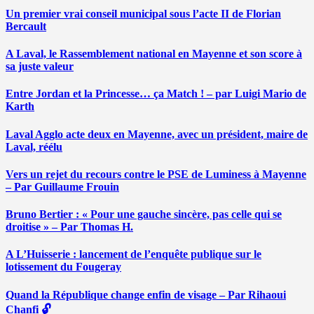
Un premier vrai conseil municipal sous l’acte II de Florian
Bercault
A Laval, le Rassemblement national en Mayenne et son score à
sa juste valeur
Entre Jordan et la Princesse… ça Match ! – par Luigi Mario de
Karth
Laval Agglo acte deux en Mayenne, avec un président, maire de
Laval, réélu
Vers un rejet du recours contre le PSE de Luminess à Mayenne
– Par Guillaume Frouin
Bruno Bertier : « Pour une gauche sincère, pas celle qui se
droitise » – Par Thomas H.
A L’Huisserie : lancement de l’enquête publique sur le
lotissement du Fougeray
Quand la République change enfin de visage – Par Rihaoui
Chanfi 🔓