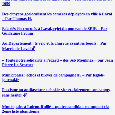
1959
Des citoyens géolocalisent les caméras déployées en ville à Laval
– Par Thomas H.
Salariés électrocutés à Laval, rejet du pourvoi de SPIE – Par
Guillaume Frouin
Au Département : le vélo et la charrue avant les bœufs – Par
Marrie de Laval 🔓
« Toute notre solidarité à l’égard » des Seb Moulinex – par Jean
Pierre Le Scornet
Municipales : échos et brèves de campagne #5 – Par leglob-
journal.fr
Fascisme ou antifascisme : choisir vite et clairement son camps,
sans hésiter 🔓
Municipales à Loiron-Ruillé – quatre candidats manquent : la
2eme liste abandonne