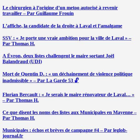
Le chirurgien à l’origine d’un metoo autorisé à revenir
travailler – Par Guillaume Frouin
L’affiche, la candidate de la droite à Laval et l’amalgame
SSV : « Je porte une vraie ambition pour la ville de Laval » –
Par Thomas H.
A Évron, deux listes challengent le maire sortant Joël
Balandraud (UDI)
Mort de Quentin D. : « un déchainement de violence politique
inadmissible » – Par La Garde 53 🔓
Florian Bercault : « Je serais le maire rénovateur de Laval… »
– Par Thomas H.
Ce que disent les noms des listes aux Municipales en Mayenne –
Par Thomas H.
Municipales : échos et brèves de campagne #4 – Par leglob-
journal.fr