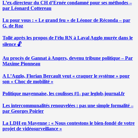
L’ex-directeur du CH d’Ernée condamné pour ses méthodes –
par Léonard Cottereau
Lu pour vous : « Le grand feu » de Léonor de Réconda – par
G. de Roz
Tollé après les propos de l’élu RN à Laval Agglo murée dans le
silence 🔓
Au procès de Gannat à Angers, devenu tribune politique – Par
Maxime Pionneau
A L’Agglo, Florian Bercault veut « craquer le système » pour
son « Choc de mobilité »
Politique mayennaise, les coulisses #1- par leglob-journal.fr
Les intercommunalités renouvelées : pas une simple formalité –
par Georges Poirier
La LDH en Mayenne : « Nous contestons le bien-fondé de votre
projet de vidéosurveillance »