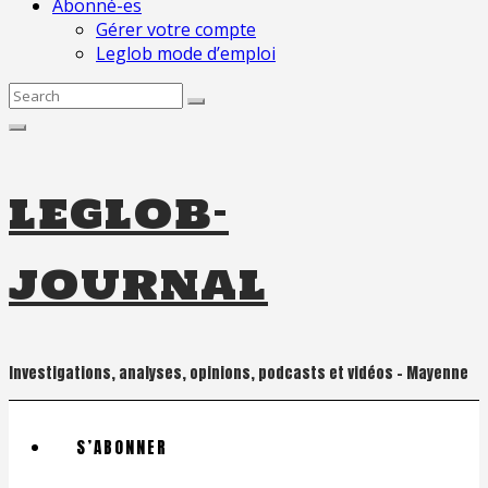
Abonné-es
Gérer votre compte
Leglob mode d’emploi
Search
for:
leglob-
journal
Investigations, analyses, opinions, podcasts et vidéos – Mayenne
S’ABONNER