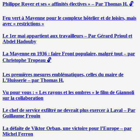
Philippe Royer et ses « affinités électives » – Par Thomas H. 🔓
Feu vert à Mayenne pour le complexe hôtelier et de loisirs, mais
avec « restrictions »
Le 1er mai appartient aux travailleurs – Par Gérard Prioul et
Abdel Hadouby
La Mayenne en 1936 : faire Front populaire, malgré tout – par
Christophe Tropeau 🔓
Les premières mesures emblématiques, celles du maire de
L’Huisserie – par Thomas H.
Vu pour vous : « Les rayons et les ombres » le film de Giannoli
sur la collaboration
Le chef de service exfiltré ne devrait plus exercer à Laval – Par
Guillaume Frouin
La défaite de Viktor Orban, une victoire pour l’Europe – par
Michel Ferron