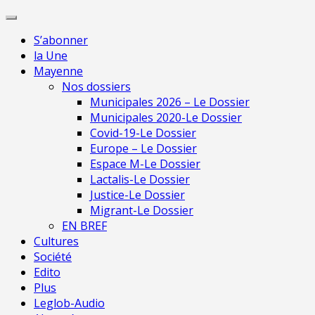
Skip
Pour une presse
to
indépendante en
Je m'abonne
S’abonner
content
Mayenne
la Une
Mayenne
Nos dossiers
Municipales 2026 – Le Dossier
Municipales 2020-Le Dossier
Covid-19-Le Dossier
Europe – Le Dossier
Espace M-Le Dossier
Lactalis-Le Dossier
Justice-Le Dossier
Migrant-Le Dossier
EN BREF
Cultures
Société
Edito
Plus
Leglob-Audio