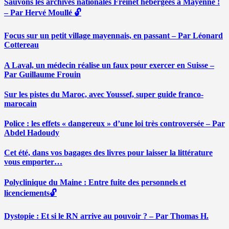
Sauvons les archives nationales Freinet hébergées à Mayenne !
– Par Hervé Moullé 🔓
Focus sur un petit village mayennais, en passant – Par Léonard
Cottereau
A Laval, un médecin réalise un faux pour exercer en Suisse –
Par Guillaume Frouin
Sur les pistes du Maroc, avec Youssef, super guide franco-
marocain
Police : les effets « dangereux » d’une loi très controversée – Par
Abdel Hadoudy
Cet été, dans vos bagages des livres pour laisser la littérature
vous emporter…
Polyclinique du Maine : Entre fuite des personnels et
licenciements🔓
Dystopie : Et si le RN arrive au pouvoir ? – Par Thomas H.