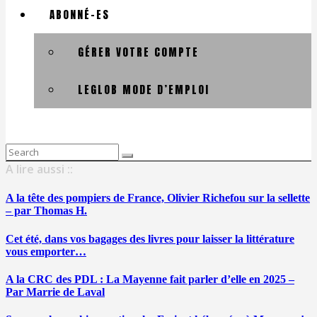
ABONNÉ-ES
GÉRER VOTRE COMPTE
LEGLOB MODE D’EMPLOI
Search
for:
A lire aussi ::
A la tête des pompiers de France, Olivier Richefou sur la sellette
– par Thomas H.
Cet été, dans vos bagages des livres pour laisser la littérature
vous emporter…
A la CRC des PDL : La Mayenne fait parler d’elle en 2025 –
Par Marrie de Laval