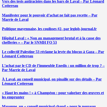
Vers des tests antiracistes dans les bars de Laval – Par Léonard
Cottereau
Manifester pour le pouvoir d’achat ne fait pas recette – Par
Marrie de Laval
Politique mayennaise, les coulisses #2- par leglob-journal.fr
Hôpital Laval : « Non au management brutal et à la casse des
chefferies » – Par le SNMH FO 53
Le collectif Palestine 53 réclame la levée du blocus à Gaza – Par
Léonard Cottereau
L’achat par le CD de l’immeuble Enedis : un million de trop ? –
Par Marrie de Laval
À Laval, au conseil municipal, on pinaille sur des détails – Par
Léonard Cottereau
« Haut les mains ! » à Champéon : pour valoriser des œuvres et
les emprunter
Mayenne, un « conseil municipal chaud » pour le nouveau