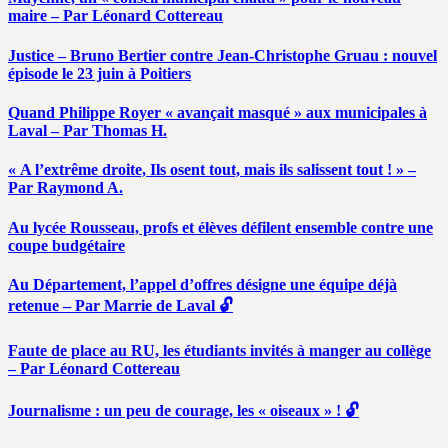
maire – Par Léonard Cottereau
Justice – Bruno Bertier contre Jean-Christophe Gruau : nouvel
épisode le 23 juin à Poitiers
Quand Philippe Royer « avançait masqué » aux municipales à
Laval – Par Thomas H.
« A l’extrême droite, Ils osent tout, mais ils salissent tout ! » –
Par Raymond A.
Au lycée Rousseau, profs et élèves défilent ensemble contre une
coupe budgétaire
Au Département, l’appel d’offres désigne une équipe déjà
retenue – Par Marrie de Laval 🔓
Faute de place au RU, les étudiants invités à manger au collège
– Par Léonard Cottereau
Journalisme : un peu de courage, les « oiseaux » ! 🔓