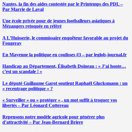
Nantes, la fin des aides contestée par le Printemps des PDL –
Par Marrie de Laval
Une école privée pour de jeunes footballeurs asiatiques à
Mézangers retoquée en référé
A L’Huisserie, le commissaire enquêteur favorable au projet du
Fougeray
En Mayenne la politique en coulisses #3 – par leglob-journal.fr
Handicap au Département, Élisabeth Doineau : « J’ai honte…
c’est un scandale ! »
Le député Guillaume Garot soutient Raphaël Glucksmann : un
« recentrage politique » ?
« Surveiller » ou « protéger » , un mot suffit à troquer vos
libertés – Par Léonard Cottereau
Repensons notre modèle agricole pour générer plus
d’attractivité – Par Jean-Bernard Briere