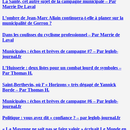
La Santé, cet autre sujet de la campagne municipale – Par
Marrie De Laval
L’ombre de Jean-Marc Allain continuera-t-elle à planer sur la
municipalité de Gorron ?
Dans les coulisses du cyclisme professionnel – Par Marrie de
Laval
Municipales : échos et brèves de campagne #7 – Par leglob-
journal.fr
L’Huisserie : deux listes pour un combat lourd de symboles –
Par Thomas H.
Saint-Berthevin, où l’ « Horizons » très dégagé de Yannick
Borde – Par Thomas H.
Municipales : échos et brèves de campagne #6 – Par leglob-
journal.fr
Politique : vous avez dit « confiance ? – par leglob-journal.fr
« La Mayenne ne sait pas se faire valoir » écrivait Le Monde en