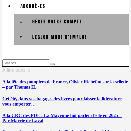
ABONNÉ-ES
GÉRER VOTRE COMPTE
LEGLOB MODE D’EMPLOI
Search
for:
A lire aussi ::
A la tête des pompiers de France, Olivier Richefou sur la sellette
– par Thomas H.
Cet été, dans vos bagages des livres pour laisser la littérature
vous emporter…
A la CRC des PDL : La Mayenne fait parler d’elle en 2025 –
Par Marrie de Laval