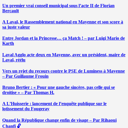
Un premier vrai conseil municipal sous l’acte II de Florian
Bercault
A Laval, le Rassemblement national en Mayenne et son score à
sa juste valeur
Entre Jordan et la Princesse… ça Match ! – par Luigi Mario de
Karth
Laval Agglo acte deux en Mayenne, avec un président, maire de
Laval, réélu
Vers un rejet du recours contre le PSE de Luminess à Mayenne
– Par Guillaume Frouin
Bruno Bertier : « Pour une gauche sincère, pas celle qui se
droitise » – Par Thomas H.
A L’Huisserie : lancement de l’enquête publique sur le
lotissement du Fougeray
Quand la République change enfin de visage – Par Rihaoui
Chanfi 🔓