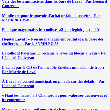
Vers des tests antiracistes dans les bars de Laval – Par Léonard
Cottereau
Manifester pour le pouvoir d’achat ne fait pas recette – Par
Marrie de Laval
Politique mayennaise, les coulisses #2- par leglob-journal.fr
Hôpital Laval : « Non au management brutal et à la casse des
chefferies » – Par le SNMH FO 53
Le collectif Palestine 53 réclame la levée du blocus à Gaza – Par
Léonard Cottereau
L’achat par le CD de l’immeuble Enedis : un million de trop ? –
Par Marrie de Laval
À Laval, au conseil municipal, on pinaille sur des détails – Par
Léonard Cottereau
« Haut les mains ! » à Champéon : pour valoriser des œuvres et
les emprunter
Mayenne, un « conseil municipal chaud » pour le nouveau