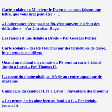
Carte scolaire : « Monsieur le Dasen nous vous faisons une
lettre, que vous lirez peut-être » …
« L’alternance n’est pas une fin, c’est souvent le début des
difficultés » – Par Christian Roger
Les raisons d’une défaite à Droite – Par Georges Poirier
Carte scolaire – des RPI touchés par des fermetures de classe,
les parents se mobilisent
Quand un militant mayennais du PS rend sa carte à Lionel
Jospin à Laval – Par Thomas H.
La vague du photovoltaïque déferle au centre aquatique de
Mayenne
Campagne du candidat LFI à Laval : l’inventaire des insoumis
« Les urnes, on les aime bien au fond » #11 – Par leglob-
journal.fr