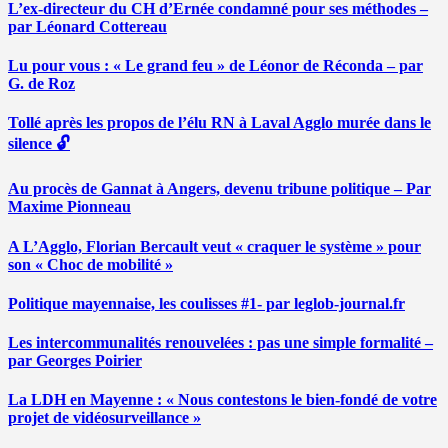
L’ex-directeur du CH d’Ernée condamné pour ses méthodes –
par Léonard Cottereau
Lu pour vous : « Le grand feu » de Léonor de Réconda – par
G. de Roz
Tollé après les propos de l’élu RN à Laval Agglo murée dans le
silence 🔓
Au procès de Gannat à Angers, devenu tribune politique – Par
Maxime Pionneau
A L’Agglo, Florian Bercault veut « craquer le système » pour
son « Choc de mobilité »
Politique mayennaise, les coulisses #1- par leglob-journal.fr
Les intercommunalités renouvelées : pas une simple formalité –
par Georges Poirier
La LDH en Mayenne : « Nous contestons le bien-fondé de votre
projet de vidéosurveillance »