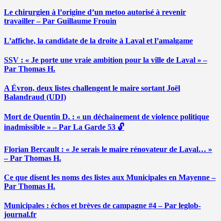
Le chirurgien à l’origine d’un metoo autorisé à revenir
travailler – Par Guillaume Frouin
L’affiche, la candidate de la droite à Laval et l’amalgame
SSV : « Je porte une vraie ambition pour la ville de Laval » –
Par Thomas H.
A Évron, deux listes challengent le maire sortant Joël
Balandraud (UDI)
Mort de Quentin D. : « un déchainement de violence politique
inadmissible » – Par La Garde 53 🔓
Florian Bercault : « Je serais le maire rénovateur de Laval… »
– Par Thomas H.
Ce que disent les noms des listes aux Municipales en Mayenne –
Par Thomas H.
Municipales : échos et brèves de campagne #4 – Par leglob-
journal.fr