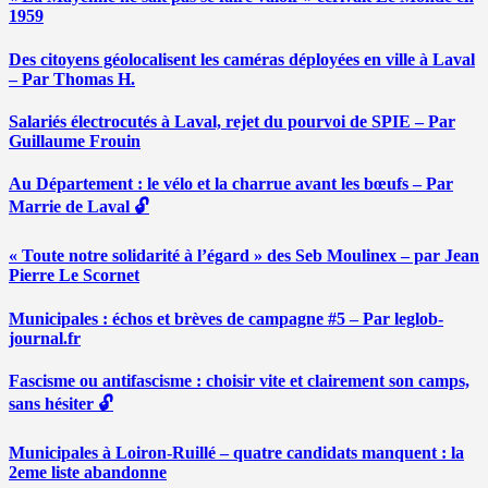
1959
Des citoyens géolocalisent les caméras déployées en ville à Laval
– Par Thomas H.
Salariés électrocutés à Laval, rejet du pourvoi de SPIE – Par
Guillaume Frouin
Au Département : le vélo et la charrue avant les bœufs – Par
Marrie de Laval 🔓
« Toute notre solidarité à l’égard » des Seb Moulinex – par Jean
Pierre Le Scornet
Municipales : échos et brèves de campagne #5 – Par leglob-
journal.fr
Fascisme ou antifascisme : choisir vite et clairement son camps,
sans hésiter 🔓
Municipales à Loiron-Ruillé – quatre candidats manquent : la
2eme liste abandonne