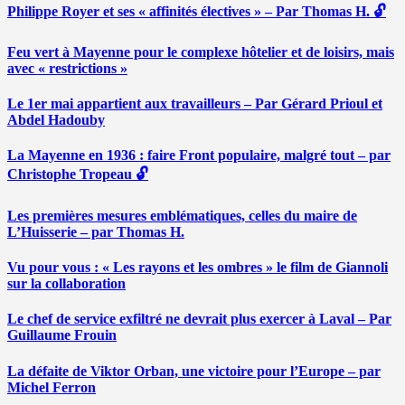
Philippe Royer et ses « affinités électives » – Par Thomas H. 🔓
Feu vert à Mayenne pour le complexe hôtelier et de loisirs, mais
avec « restrictions »
Le 1er mai appartient aux travailleurs – Par Gérard Prioul et
Abdel Hadouby
La Mayenne en 1936 : faire Front populaire, malgré tout – par
Christophe Tropeau 🔓
Les premières mesures emblématiques, celles du maire de
L’Huisserie – par Thomas H.
Vu pour vous : « Les rayons et les ombres » le film de Giannoli
sur la collaboration
Le chef de service exfiltré ne devrait plus exercer à Laval – Par
Guillaume Frouin
La défaite de Viktor Orban, une victoire pour l’Europe – par
Michel Ferron