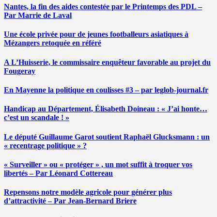
Nantes, la fin des aides contestée par le Printemps des PDL –
Par Marrie de Laval
Une école privée pour de jeunes footballeurs asiatiques à
Mézangers retoquée en référé
A L’Huisserie, le commissaire enquêteur favorable au projet du
Fougeray
En Mayenne la politique en coulisses #3 – par leglob-journal.fr
Handicap au Département, Élisabeth Doineau : « J’ai honte…
c’est un scandale ! »
Le député Guillaume Garot soutient Raphaël Glucksmann : un
« recentrage politique » ?
« Surveiller » ou « protéger » , un mot suffit à troquer vos
libertés – Par Léonard Cottereau
Repensons notre modèle agricole pour générer plus
d’attractivité – Par Jean-Bernard Briere