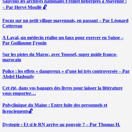
Sauvons les archives nationales Freinet hébergées à Mayenne !
– Par Hervé Moullé 🔓
Focus sur un petit village mayennais, en passant – Par Léonard
Cottereau
A Laval, un médecin réalise un faux pour exercer en Suisse –
Par Guillaume Frouin
Sur les pistes du Maroc, avec Youssef, super guide franco-
marocain
Police : les effets « dangereux » d’une loi très controversée – Par
Abdel Hadoudy
Cet été, dans vos bagages des livres pour laisser la littérature
vous emporter…
Polyclinique du Maine : Entre fuite des personnels et
licenciements🔓
Dystopie : Et si le RN arrive au pouvoir ? – Par Thomas H.