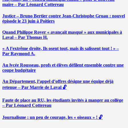
maire – Par Léonard Cottereau
Justice – Bruno Bertier contre Jean-Christophe Gruau : nouvel
épisode le 23 juin à Poitiers
Quand Philippe Royer « avançait masqué » aux municipales à
Laval – Par Thomas H.
« A l’extrême droite, Ils osent tout, mais ils salissent tout ! » –
Par Raymond A.
Au lycée Rousseau, profs et élèves défilent ensemble contre une
coupe budgétaire
Au Département, l’appel d’offres désigne une équipe déjà
retenue – Par Marrie de Laval 🔓
Faute de place au RU, les étudiants invités à manger au collège
– Par Léonard Cottereau
Journalisme : un peu de courage, les « oiseaux » ! 🔓