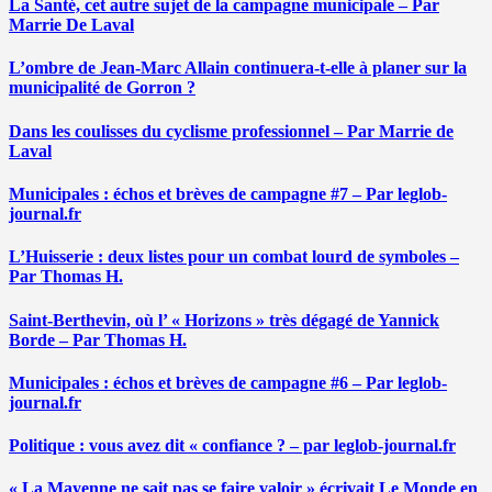
La Santé, cet autre sujet de la campagne municipale – Par
Marrie De Laval
L’ombre de Jean-Marc Allain continuera-t-elle à planer sur la
municipalité de Gorron ?
Dans les coulisses du cyclisme professionnel – Par Marrie de
Laval
Municipales : échos et brèves de campagne #7 – Par leglob-
journal.fr
L’Huisserie : deux listes pour un combat lourd de symboles –
Par Thomas H.
Saint-Berthevin, où l’ « Horizons » très dégagé de Yannick
Borde – Par Thomas H.
Municipales : échos et brèves de campagne #6 – Par leglob-
journal.fr
Politique : vous avez dit « confiance ? – par leglob-journal.fr
« La Mayenne ne sait pas se faire valoir » écrivait Le Monde en