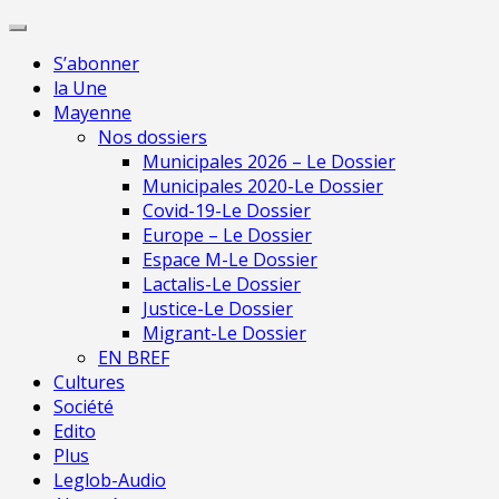
Skip
Pour une presse indépendante en Mayen
to
S’abonner
content
la Une
Mayenne
Nos dossiers
Municipales 2026 – Le Dossier
Municipales 2020-Le Dossier
Covid-19-Le Dossier
Europe – Le Dossier
Espace M-Le Dossier
Lactalis-Le Dossier
Justice-Le Dossier
Migrant-Le Dossier
EN BREF
Cultures
Société
Edito
Plus
Leglob-Audio