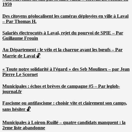
1959
Des citoyens géolocalisent les caméras déployées en ville à Laval
– Par Thomas H.
Salariés électrocutés à Laval, rejet du pourvoi de SPIE – Par
Guillaume Frouin
Au Département : le vélo et la charrue avant les bœufs – Par
Marrie de Laval 🔓
« Toute notre solidarité à l’égard » des Seb Moulinex – par Jean
Pierre Le Scornet
Municipales : échos et brèves de campagne #5 – Par leglob-
journal.fr
Fascisme ou antifascisme : choisir vite et clairement son camps,
sans hésiter 🔓
Municipales à Loiron-Ruillé – quatre candidats manquent : la
2eme liste abandonne