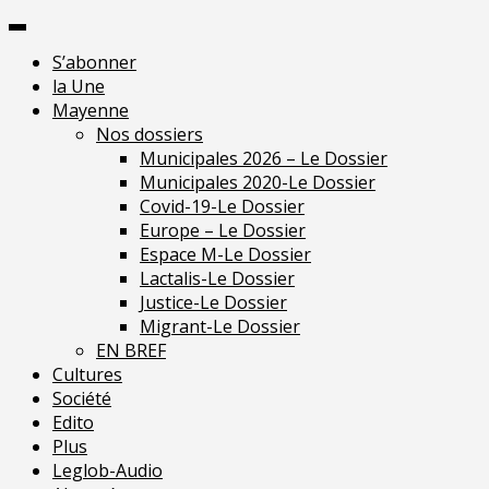
Skip
Pour une presse
to
indépendante en
Je m'abonne
S’abonner
content
Mayenne
la Une
Mayenne
Nos dossiers
Municipales 2026 – Le Dossier
Municipales 2020-Le Dossier
Covid-19-Le Dossier
Europe – Le Dossier
Espace M-Le Dossier
Lactalis-Le Dossier
Justice-Le Dossier
Migrant-Le Dossier
EN BREF
Cultures
Société
Edito
Plus
Leglob-Audio