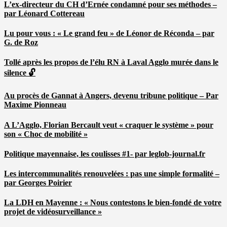
L’ex-directeur du CH d’Ernée condamné pour ses méthodes –
par Léonard Cottereau
Lu pour vous : « Le grand feu » de Léonor de Réconda – par
G. de Roz
Tollé après les propos de l’élu RN à Laval Agglo murée dans le
silence 🔓
Au procès de Gannat à Angers, devenu tribune politique – Par
Maxime Pionneau
A L’Agglo, Florian Bercault veut « craquer le système » pour
son « Choc de mobilité »
Politique mayennaise, les coulisses #1- par leglob-journal.fr
Les intercommunalités renouvelées : pas une simple formalité –
par Georges Poirier
La LDH en Mayenne : « Nous contestons le bien-fondé de votre
projet de vidéosurveillance »