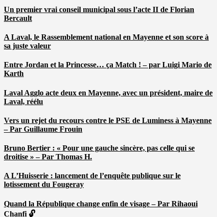
Un premier vrai conseil municipal sous l’acte II de Florian
Bercault
A Laval, le Rassemblement national en Mayenne et son score à
sa juste valeur
Entre Jordan et la Princesse… ça Match ! – par Luigi Mario de
Karth
Laval Agglo acte deux en Mayenne, avec un président, maire de
Laval, réélu
Vers un rejet du recours contre le PSE de Luminess à Mayenne
– Par Guillaume Frouin
Bruno Bertier : « Pour une gauche sincère, pas celle qui se
droitise » – Par Thomas H.
A L’Huisserie : lancement de l’enquête publique sur le
lotissement du Fougeray
Quand la République change enfin de visage – Par Rihaoui
Chanfi 🔓