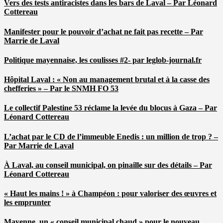
Vers des tests antiracistes dans les bars de Laval – Par Léonard
Cottereau
Manifester pour le pouvoir d’achat ne fait pas recette – Par
Marrie de Laval
Politique mayennaise, les coulisses #2- par leglob-journal.fr
Hôpital Laval : « Non au management brutal et à la casse des
chefferies » – Par le SNMH FO 53
Le collectif Palestine 53 réclame la levée du blocus à Gaza – Par
Léonard Cottereau
L’achat par le CD de l’immeuble Enedis : un million de trop ? –
Par Marrie de Laval
À Laval, au conseil municipal, on pinaille sur des détails – Par
Léonard Cottereau
« Haut les mains ! » à Champéon : pour valoriser des œuvres et
les emprunter
Mayenne, un « conseil municipal chaud » pour le nouveau