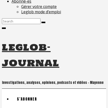
Abonné-es
Gérer votre compte
Leglob mode d’emploi
Search
for:
leglob-
journal
Investigations, analyses, opinions, podcasts et vidéos – Mayenne
S’ABONNER