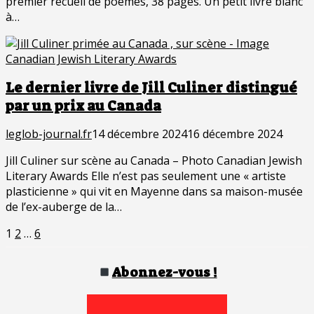
premier recueil de poèmes, 38 pages. Un petit livre blanc
à…
Le dernier livre de Jill Culiner distingué
par un prix au Canada
leglob-journal.fr
14 décembre 2024
16 décembre 2024
Jill Culiner sur scène au Canada – Photo Canadian Jewish
Literary Awards Elle n’est pas seulement une « artiste
plasticienne » qui vit en Mayenne dans sa maison-musée
de l’ex-auberge de la…
Pagination
Page
Page
Page
1
2
…
6
des
publications
Abonnez-vous !