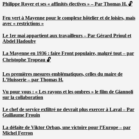
Philippe Royer et ses « affinités électives » – Par Thomas H. 🔓
Feu vert à Mayenne pour le complexe hôtelier et de loisirs, mais
avec « restrictions »
Le 1er mai appartient aux travailleurs – Par Gérard Prioul et
Abdel Hadouby
La Mayenne en 1936 : faire Front populaire, malgré tout – par
Christophe Tropeau 🔓
Les premières mesures emblématiques, celles du maire de
L’Huisserie – par Thomas H.
Vu pour vous : « Les rayons et les ombres » le film de Giannoli
sur la collaboration
Le chef de service exfiltré ne devrait plus exercer à Laval – Par
Guillaume Frouin
La défaite de Viktor Orban, une victoire pour l’Europe – par
Michel Ferron