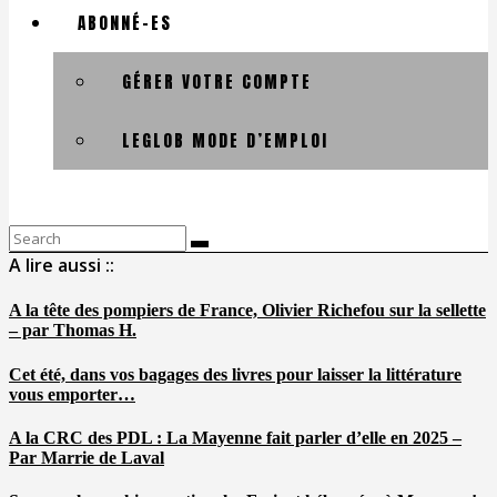
ABONNÉ-ES
GÉRER VOTRE COMPTE
LEGLOB MODE D’EMPLOI
Search
for:
A lire aussi ::
A la tête des pompiers de France, Olivier Richefou sur la sellette
– par Thomas H.
Cet été, dans vos bagages des livres pour laisser la littérature
vous emporter…
A la CRC des PDL : La Mayenne fait parler d’elle en 2025 –
Par Marrie de Laval