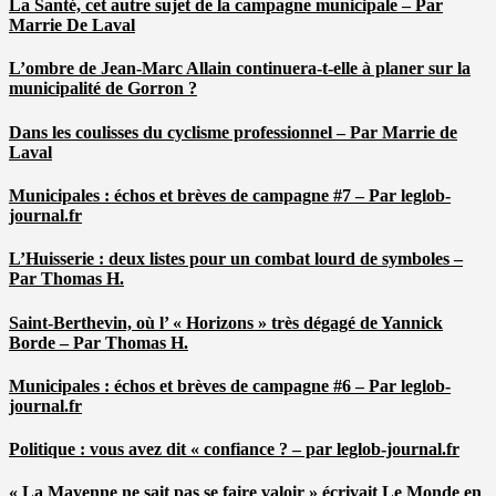
La Santé, cet autre sujet de la campagne municipale – Par
Marrie De Laval
L’ombre de Jean-Marc Allain continuera-t-elle à planer sur la
municipalité de Gorron ?
Dans les coulisses du cyclisme professionnel – Par Marrie de
Laval
Municipales : échos et brèves de campagne #7 – Par leglob-
journal.fr
L’Huisserie : deux listes pour un combat lourd de symboles –
Par Thomas H.
Saint-Berthevin, où l’ « Horizons » très dégagé de Yannick
Borde – Par Thomas H.
Municipales : échos et brèves de campagne #6 – Par leglob-
journal.fr
Politique : vous avez dit « confiance ? – par leglob-journal.fr
« La Mayenne ne sait pas se faire valoir » écrivait Le Monde en