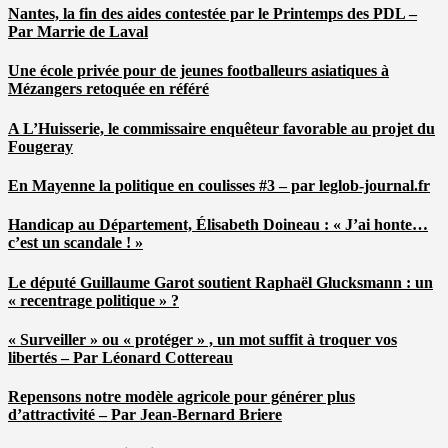
Nantes, la fin des aides contestée par le Printemps des PDL –
Par Marrie de Laval
Une école privée pour de jeunes footballeurs asiatiques à
Mézangers retoquée en référé
A L’Huisserie, le commissaire enquêteur favorable au projet du
Fougeray
En Mayenne la politique en coulisses #3 – par leglob-journal.fr
Handicap au Département, Élisabeth Doineau : « J’ai honte…
c’est un scandale ! »
Le député Guillaume Garot soutient Raphaël Glucksmann : un
« recentrage politique » ?
« Surveiller » ou « protéger » , un mot suffit à troquer vos
libertés – Par Léonard Cottereau
Repensons notre modèle agricole pour générer plus
d’attractivité – Par Jean-Bernard Briere