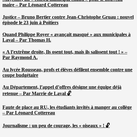
maire – Par Léonard Cottereau
Justice – Bruno Bertier contre Jean-Christophe Gruau : nouvel
épisode le 23 juin à Poitiers
Quand Philippe Royer « avançait masqué » aux municipales à
Laval – Par Thomas H.
« A l’extrême droite, Ils osent tout, mais ils salissent tout ! » –
Par Raymond A.
Au lycée Rousseau, profs et élèves défilent ensemble contre une
coupe budgétaire
Au Département, l’appel d’offres désigne une équipe déjà
retenue – Par Marrie de Laval 🔓
Faute de place au RU, les étudiants invités à manger au collège
– Par Léonard Cottereau
Journalisme : un peu de courage, les « oiseaux » ! 🔓