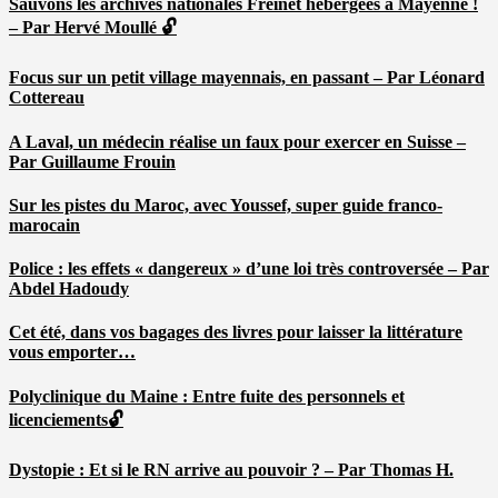
Sauvons les archives nationales Freinet hébergées à Mayenne !
– Par Hervé Moullé 🔓
Focus sur un petit village mayennais, en passant – Par Léonard
Cottereau
A Laval, un médecin réalise un faux pour exercer en Suisse –
Par Guillaume Frouin
Sur les pistes du Maroc, avec Youssef, super guide franco-
marocain
Police : les effets « dangereux » d’une loi très controversée – Par
Abdel Hadoudy
Cet été, dans vos bagages des livres pour laisser la littérature
vous emporter…
Polyclinique du Maine : Entre fuite des personnels et
licenciements🔓
Dystopie : Et si le RN arrive au pouvoir ? – Par Thomas H.