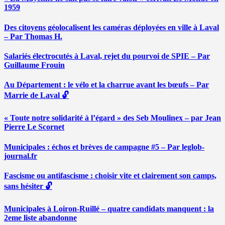
1959
Des citoyens géolocalisent les caméras déployées en ville à Laval
– Par Thomas H.
Salariés électrocutés à Laval, rejet du pourvoi de SPIE – Par
Guillaume Frouin
Au Département : le vélo et la charrue avant les bœufs – Par
Marrie de Laval 🔓
« Toute notre solidarité à l’égard » des Seb Moulinex – par Jean
Pierre Le Scornet
Municipales : échos et brèves de campagne #5 – Par leglob-
journal.fr
Fascisme ou antifascisme : choisir vite et clairement son camps,
sans hésiter 🔓
Municipales à Loiron-Ruillé – quatre candidats manquent : la
2eme liste abandonne