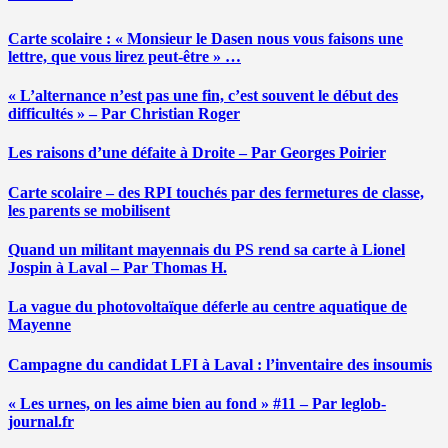
Carte scolaire : « Monsieur le Dasen nous vous faisons une
lettre, que vous lirez peut-être » …
« L’alternance n’est pas une fin, c’est souvent le début des
difficultés » – Par Christian Roger
Les raisons d’une défaite à Droite – Par Georges Poirier
Carte scolaire – des RPI touchés par des fermetures de classe,
les parents se mobilisent
Quand un militant mayennais du PS rend sa carte à Lionel
Jospin à Laval – Par Thomas H.
La vague du photovoltaïque déferle au centre aquatique de
Mayenne
Campagne du candidat LFI à Laval : l’inventaire des insoumis
« Les urnes, on les aime bien au fond » #11 – Par leglob-
journal.fr