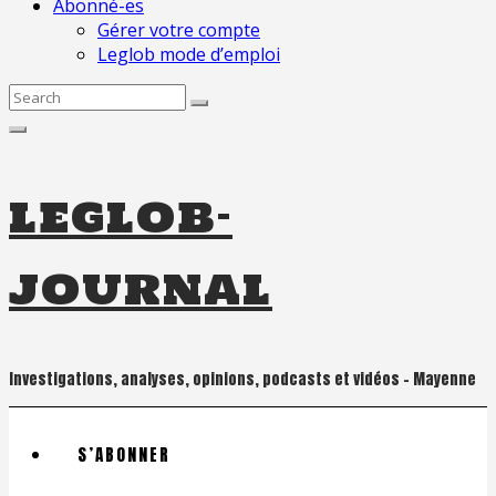
Abonné-es
Gérer votre compte
Leglob mode d’emploi
Search
for:
leglob-
journal
Investigations, analyses, opinions, podcasts et vidéos – Mayenne
S’ABONNER