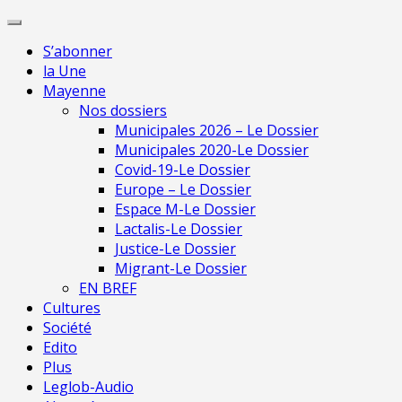
Skip
Pour une presse
to
indépendante en
Je m'abonne
S’abonner
content
Mayenne
la Une
Mayenne
Nos dossiers
Municipales 2026 – Le Dossier
Municipales 2020-Le Dossier
Covid-19-Le Dossier
Europe – Le Dossier
Espace M-Le Dossier
Lactalis-Le Dossier
Justice-Le Dossier
Migrant-Le Dossier
EN BREF
Cultures
Société
Edito
Plus
Leglob-Audio