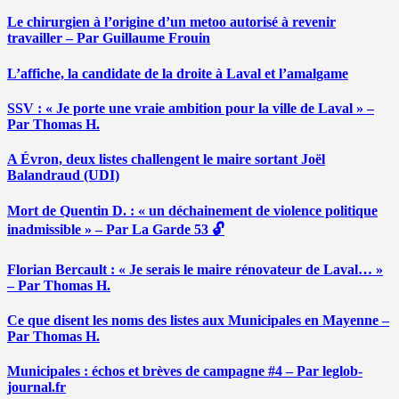
Le chirurgien à l’origine d’un metoo autorisé à revenir
travailler – Par Guillaume Frouin
L’affiche, la candidate de la droite à Laval et l’amalgame
SSV : « Je porte une vraie ambition pour la ville de Laval » –
Par Thomas H.
A Évron, deux listes challengent le maire sortant Joël
Balandraud (UDI)
Mort de Quentin D. : « un déchainement de violence politique
inadmissible » – Par La Garde 53 🔓
Florian Bercault : « Je serais le maire rénovateur de Laval… »
– Par Thomas H.
Ce que disent les noms des listes aux Municipales en Mayenne –
Par Thomas H.
Municipales : échos et brèves de campagne #4 – Par leglob-
journal.fr