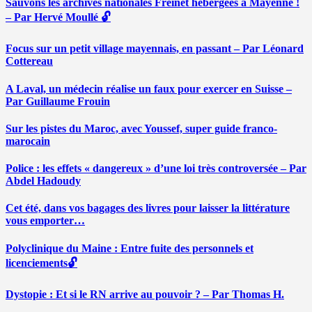
Sauvons les archives nationales Freinet hébergées à Mayenne !
– Par Hervé Moullé 🔓
Focus sur un petit village mayennais, en passant – Par Léonard
Cottereau
A Laval, un médecin réalise un faux pour exercer en Suisse –
Par Guillaume Frouin
Sur les pistes du Maroc, avec Youssef, super guide franco-
marocain
Police : les effets « dangereux » d’une loi très controversée – Par
Abdel Hadoudy
Cet été, dans vos bagages des livres pour laisser la littérature
vous emporter…
Polyclinique du Maine : Entre fuite des personnels et
licenciements🔓
Dystopie : Et si le RN arrive au pouvoir ? – Par Thomas H.