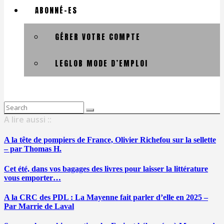
ABONNÉ-ES
GÉRER VOTRE COMPTE
LEGLOB MODE D’EMPLOI
Search
for:
A lire aussi ::
A la tête de pompiers de France, Olivier Richefou sur la sellette
– par Thomas H.
Cet été, dans vos bagages des livres pour laisser la littérature
vous emporter…
A la CRC des PDL : La Mayenne fait parler d’elle en 2025 –
Par Marrie de Laval