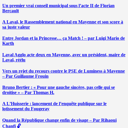
Un premier vrai conseil municipal sous l’acte II de Florian
Bercault
A Laval, le Rassemblement national en Mayenne et son score à
sa juste valeur
Entre Jordan et la Princesse… ça Match ! – par Luigi Mario de
Karth
Laval Agglo acte deux en Mayenne, avec un président, maire de
Laval, réélu
Vers un rejet du recours contre le PSE de Luminess à Mayenne
– Par Guillaume Frouin
Bruno Bertier : « Pour une gauche sincère, pas celle qui se
droitise » – Par Thomas H.
A L’Huisserie : lancement de l’enquête publique sur le
lotissement du Fougeray
Quand la République change enfin de visage – Par Rihaoui
Chanfi 🔓