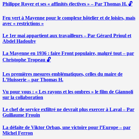
Philippe Royer et ses « affinités électives » – Par Thomas H. 🔓
Feu vert à Mayenne pour le complexe hôtelier et de loisirs, mais
avec « restrictions »
Le 1er mai appartient aux travailleurs – Par Gérard Prioul et
Abdel Hadouby
La Mayenne en 1936 : faire Front populaire, malgré tout – par
Christophe Tropeau 🔓
Les premières mesures emblématiques, celles du maire de
L’Huisserie – par Thomas H.
Vu pour vous : « Les rayons et les ombres » le film de Giannoli
sur la collaboration
Le chef de service exfiltré ne devrait plus exercer à Laval – Par
Guillaume Frouin
La défaite de Viktor Orban, une victoire pour l’Europe – par
Michel Ferron