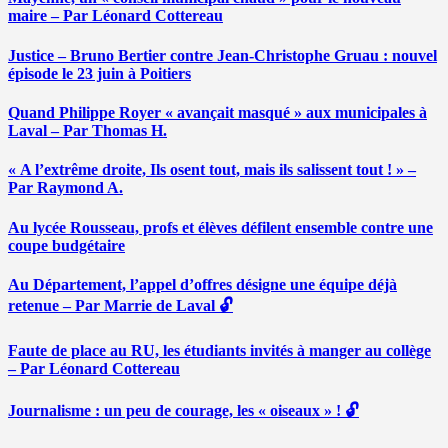
maire – Par Léonard Cottereau
Justice – Bruno Bertier contre Jean-Christophe Gruau : nouvel
épisode le 23 juin à Poitiers
Quand Philippe Royer « avançait masqué » aux municipales à
Laval – Par Thomas H.
« A l’extrême droite, Ils osent tout, mais ils salissent tout ! » –
Par Raymond A.
Au lycée Rousseau, profs et élèves défilent ensemble contre une
coupe budgétaire
Au Département, l’appel d’offres désigne une équipe déjà
retenue – Par Marrie de Laval 🔓
Faute de place au RU, les étudiants invités à manger au collège
– Par Léonard Cottereau
Journalisme : un peu de courage, les « oiseaux » ! 🔓