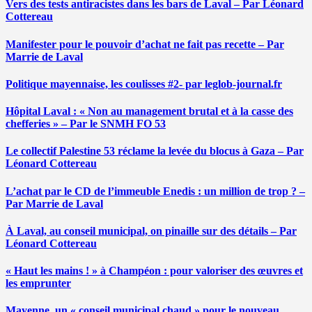
Vers des tests antiracistes dans les bars de Laval – Par Léonard
Cottereau
Manifester pour le pouvoir d’achat ne fait pas recette – Par
Marrie de Laval
Politique mayennaise, les coulisses #2- par leglob-journal.fr
Hôpital Laval : « Non au management brutal et à la casse des
chefferies » – Par le SNMH FO 53
Le collectif Palestine 53 réclame la levée du blocus à Gaza – Par
Léonard Cottereau
L’achat par le CD de l’immeuble Enedis : un million de trop ? –
Par Marrie de Laval
À Laval, au conseil municipal, on pinaille sur des détails – Par
Léonard Cottereau
« Haut les mains ! » à Champéon : pour valoriser des œuvres et
les emprunter
Mayenne, un « conseil municipal chaud » pour le nouveau