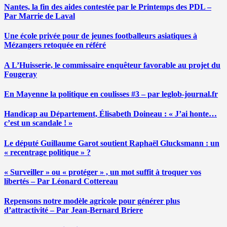
Nantes, la fin des aides contestée par le Printemps des PDL –
Par Marrie de Laval
Une école privée pour de jeunes footballeurs asiatiques à
Mézangers retoquée en référé
A L’Huisserie, le commissaire enquêteur favorable au projet du
Fougeray
En Mayenne la politique en coulisses #3 – par leglob-journal.fr
Handicap au Département, Élisabeth Doineau : « J’ai honte…
c’est un scandale ! »
Le député Guillaume Garot soutient Raphaël Glucksmann : un
« recentrage politique » ?
« Surveiller » ou « protéger » , un mot suffit à troquer vos
libertés – Par Léonard Cottereau
Repensons notre modèle agricole pour générer plus
d’attractivité – Par Jean-Bernard Briere