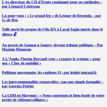
L’ex-directeur du CH d’Ernée condamné pour ses méthodes –
par Léonard Cottereau
Lu pour vous : « Le grand feu » de Léonor de Réconda – par
G. de Roz
Tollé après les propos de l’élu RN à Laval Agglo murée dans le
silence 🔓
Au procès de Gannat à Angers, devenu tribune politique – Par
Maxime Pionneau
A L’Agglo, Florian Bercault veut « craquer le système » pour
son « Choc de mobilité »
Politique mayennaise, les coulisses #1- par leglob-journal.fr
Les intercommunalités renouvelées : pas une simple formalité –
par Georges Poirier
La LDH en Mayenne : « Nous contestons le bien-fondé de votre
projet de vidéosurveillance »