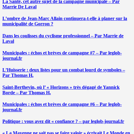
La Santé, cet autre sujet de la campagne municipale – Par
Marrie De Laval
L’ombre de Jean-Marc Allain continuera-t-elle à planer sur la
municipalité de Gorron ?
Dans les coulisses du cyclisme professionnel – Par Marrie de
Laval
Municipales : échos et brèves de campagne #7 – Par leglob-
journal.fr
L’Huisserie : deux listes pour un combat lourd de symboles –
Par Thomas H.
Saint-Berthevin, où l’ « Horizons » très dégagé de Yannick
Borde – Par Thomas H.
Municipales : échos et brèves de campagne #6 – Par leglob-
journal.fr
Politique : vous avez dit « confiance ? – par leglob-journal.fr
« La Mayenne ne sait pas se faire valoir » écrivait Le Monde en