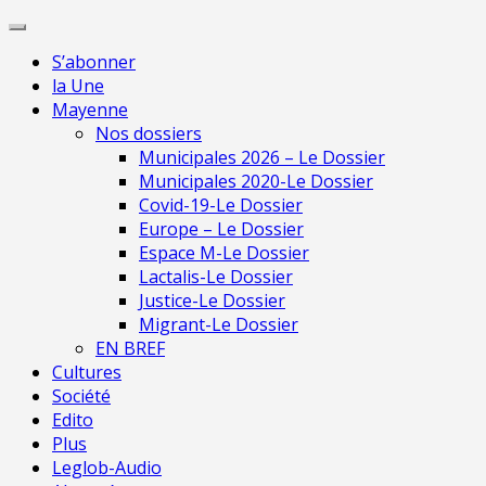
Skip
Pour une presse
to
indépendante en
Je m'abonne
S’abonner
content
Mayenne
la Une
Mayenne
Nos dossiers
Municipales 2026 – Le Dossier
Municipales 2020-Le Dossier
Covid-19-Le Dossier
Europe – Le Dossier
Espace M-Le Dossier
Lactalis-Le Dossier
Justice-Le Dossier
Migrant-Le Dossier
EN BREF
Cultures
Société
Edito
Plus
Leglob-Audio