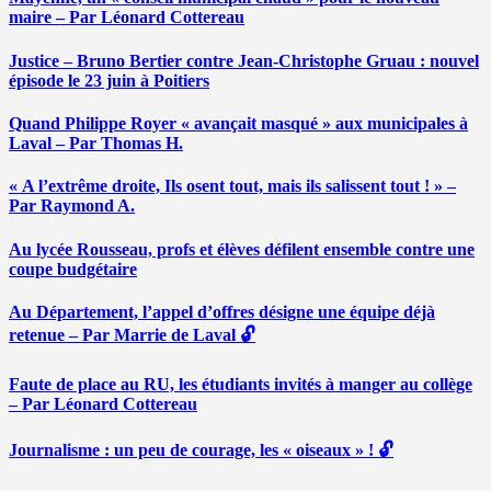
maire – Par Léonard Cottereau
Justice – Bruno Bertier contre Jean-Christophe Gruau : nouvel
épisode le 23 juin à Poitiers
Quand Philippe Royer « avançait masqué » aux municipales à
Laval – Par Thomas H.
« A l’extrême droite, Ils osent tout, mais ils salissent tout ! » –
Par Raymond A.
Au lycée Rousseau, profs et élèves défilent ensemble contre une
coupe budgétaire
Au Département, l’appel d’offres désigne une équipe déjà
retenue – Par Marrie de Laval 🔓
Faute de place au RU, les étudiants invités à manger au collège
– Par Léonard Cottereau
Journalisme : un peu de courage, les « oiseaux » ! 🔓