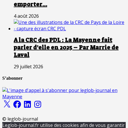
emporter…
4 août 2026
A la CRC des PDL : La Mayenne fait
parler d’elle en 2025 – Par Marrie de
Laval
29 juillet 2026
S’abonner
X
Facebook
LinkedIn
Instagram
© leglob-journal
Leglob-journal.fr utilise des cookies afin de vous garantir