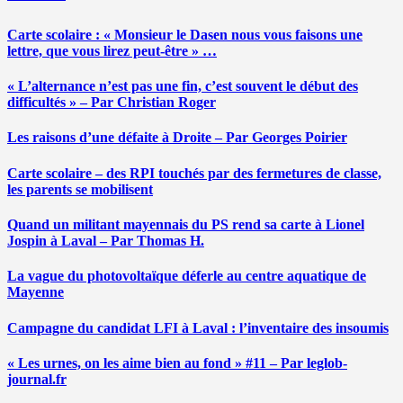
Carte scolaire : « Monsieur le Dasen nous vous faisons une
lettre, que vous lirez peut-être » …
« L’alternance n’est pas une fin, c’est souvent le début des
difficultés » – Par Christian Roger
Les raisons d’une défaite à Droite – Par Georges Poirier
Carte scolaire – des RPI touchés par des fermetures de classe,
les parents se mobilisent
Quand un militant mayennais du PS rend sa carte à Lionel
Jospin à Laval – Par Thomas H.
La vague du photovoltaïque déferle au centre aquatique de
Mayenne
Campagne du candidat LFI à Laval : l’inventaire des insoumis
« Les urnes, on les aime bien au fond » #11 – Par leglob-
journal.fr