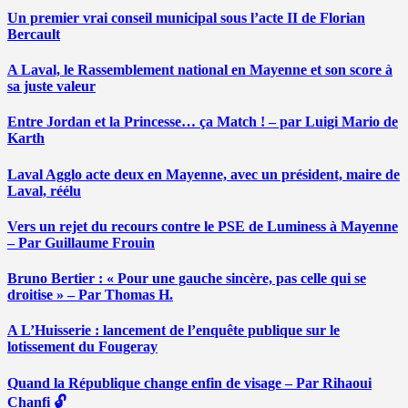
Un premier vrai conseil municipal sous l’acte II de Florian
Bercault
A Laval, le Rassemblement national en Mayenne et son score à
sa juste valeur
Entre Jordan et la Princesse… ça Match ! – par Luigi Mario de
Karth
Laval Agglo acte deux en Mayenne, avec un président, maire de
Laval, réélu
Vers un rejet du recours contre le PSE de Luminess à Mayenne
– Par Guillaume Frouin
Bruno Bertier : « Pour une gauche sincère, pas celle qui se
droitise » – Par Thomas H.
A L’Huisserie : lancement de l’enquête publique sur le
lotissement du Fougeray
Quand la République change enfin de visage – Par Rihaoui
Chanfi 🔓