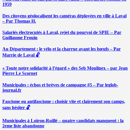
1959
Des citoyens géolocalisent les caméras déployées en ville à Laval
– Par Thomas H.
Salariés électrocutés à Laval, rejet du pourvoi de SPIE – Par
Guillaume Frouin
Au Département : le vélo et la charrue avant les bœufs – Par
Marrie de Laval 🔓
« Toute notre solidarité à l’égard » des Seb Moulinex – par Jean
Pierre Le Scornet
Municipales : échos et brèves de campagne #5 – Par leglob-
journal.fr
Fascisme ou antifascisme : choisir vite et clairement son camps,
sans hésiter 🔓
Municipales à Loiron-Ruillé – quatre candidats manquent : la
2eme liste abandonne