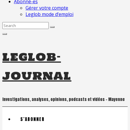
Abonné-es
Gérer votre compte
Leglob mode d’emploi
Search
for:
leglob-
journal
Investigations, analyses, opinions, podcasts et vidéos – Mayenne
S’ABONNER