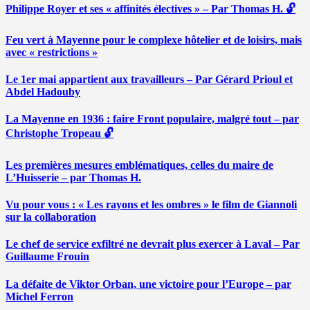
Philippe Royer et ses « affinités électives » – Par Thomas H. 🔓
Feu vert à Mayenne pour le complexe hôtelier et de loisirs, mais
avec « restrictions »
Le 1er mai appartient aux travailleurs – Par Gérard Prioul et
Abdel Hadouby
La Mayenne en 1936 : faire Front populaire, malgré tout – par
Christophe Tropeau 🔓
Les premières mesures emblématiques, celles du maire de
L’Huisserie – par Thomas H.
Vu pour vous : « Les rayons et les ombres » le film de Giannoli
sur la collaboration
Le chef de service exfiltré ne devrait plus exercer à Laval – Par
Guillaume Frouin
La défaite de Viktor Orban, une victoire pour l’Europe – par
Michel Ferron