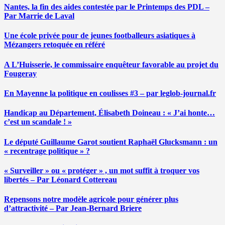
Nantes, la fin des aides contestée par le Printemps des PDL –
Par Marrie de Laval
Une école privée pour de jeunes footballeurs asiatiques à
Mézangers retoquée en référé
A L’Huisserie, le commissaire enquêteur favorable au projet du
Fougeray
En Mayenne la politique en coulisses #3 – par leglob-journal.fr
Handicap au Département, Élisabeth Doineau : « J’ai honte…
c’est un scandale ! »
Le député Guillaume Garot soutient Raphaël Glucksmann : un
« recentrage politique » ?
« Surveiller » ou « protéger » , un mot suffit à troquer vos
libertés – Par Léonard Cottereau
Repensons notre modèle agricole pour générer plus
d’attractivité – Par Jean-Bernard Briere