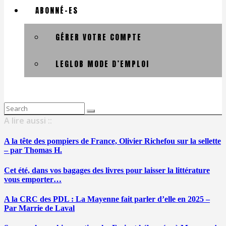
ABONNÉ-ES
GÉRER VOTRE COMPTE
LEGLOB MODE D’EMPLOI
Search
for:
A lire aussi ::
A la tête des pompiers de France, Olivier Richefou sur la sellette
– par Thomas H.
Cet été, dans vos bagages des livres pour laisser la littérature
vous emporter…
A la CRC des PDL : La Mayenne fait parler d’elle en 2025 –
Par Marrie de Laval