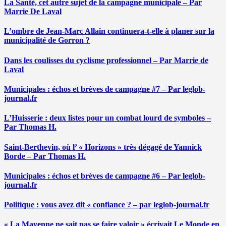
La Santé, cet autre sujet de la campagne municipale – Par
Marrie De Laval
L’ombre de Jean-Marc Allain continuera-t-elle à planer sur la
municipalité de Gorron ?
Dans les coulisses du cyclisme professionnel – Par Marrie de
Laval
Municipales : échos et brèves de campagne #7 – Par leglob-
journal.fr
L’Huisserie : deux listes pour un combat lourd de symboles –
Par Thomas H.
Saint-Berthevin, où l’ « Horizons » très dégagé de Yannick
Borde – Par Thomas H.
Municipales : échos et brèves de campagne #6 – Par leglob-
journal.fr
Politique : vous avez dit « confiance ? – par leglob-journal.fr
« La Mayenne ne sait pas se faire valoir » écrivait Le Monde en