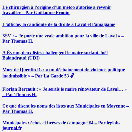
Le chirurgien à l’origine d’un metoo autorisé à revenir
travailler – Par Guillaume Frouin
L’affiche, la candidate de la droite à Laval et l’amalgame
SSV : « Je porte une vraie ambition pour la ville de Laval » –
Par Thomas H.
A Évron, deux listes challengent le maire sortant Joël
Balandraud (UDI)
Mort de Quentin D. : « un déchainement de violence politique
inadmissible » – Par La Garde 53 🔓
Florian Bercault : « Je serais le maire rénovateur de Laval… »
– Par Thomas H.
Ce que disent les noms des listes aux Municipales en Mayenne –
Par Thomas H.
Municipales : échos et brèves de campagne #4 – Par leglob-
journal.fr