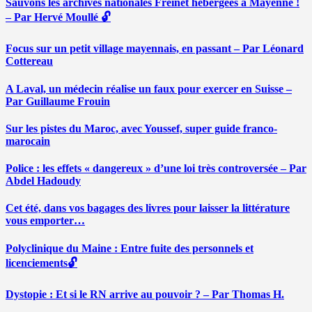
Sauvons les archives nationales Freinet hébergées à Mayenne !
– Par Hervé Moullé 🔓
Focus sur un petit village mayennais, en passant – Par Léonard
Cottereau
A Laval, un médecin réalise un faux pour exercer en Suisse –
Par Guillaume Frouin
Sur les pistes du Maroc, avec Youssef, super guide franco-
marocain
Police : les effets « dangereux » d’une loi très controversée – Par
Abdel Hadoudy
Cet été, dans vos bagages des livres pour laisser la littérature
vous emporter…
Polyclinique du Maine : Entre fuite des personnels et
licenciements🔓
Dystopie : Et si le RN arrive au pouvoir ? – Par Thomas H.