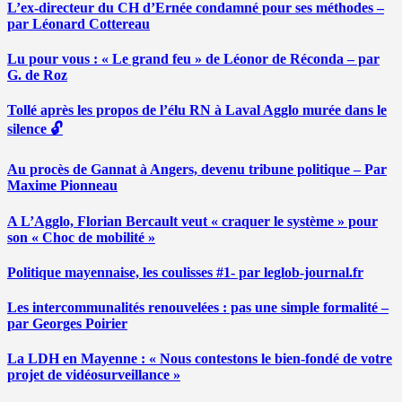
L’ex-directeur du CH d’Ernée condamné pour ses méthodes –
par Léonard Cottereau
Lu pour vous : « Le grand feu » de Léonor de Réconda – par
G. de Roz
Tollé après les propos de l’élu RN à Laval Agglo murée dans le
silence 🔓
Au procès de Gannat à Angers, devenu tribune politique – Par
Maxime Pionneau
A L’Agglo, Florian Bercault veut « craquer le système » pour
son « Choc de mobilité »
Politique mayennaise, les coulisses #1- par leglob-journal.fr
Les intercommunalités renouvelées : pas une simple formalité –
par Georges Poirier
La LDH en Mayenne : « Nous contestons le bien-fondé de votre
projet de vidéosurveillance »