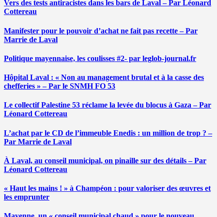
Vers des tests antiracistes dans les bars de Laval – Par Léonard
Cottereau
Manifester pour le pouvoir d’achat ne fait pas recette – Par
Marrie de Laval
Politique mayennaise, les coulisses #2- par leglob-journal.fr
Hôpital Laval : « Non au management brutal et à la casse des
chefferies » – Par le SNMH FO 53
Le collectif Palestine 53 réclame la levée du blocus à Gaza – Par
Léonard Cottereau
L’achat par le CD de l’immeuble Enedis : un million de trop ? –
Par Marrie de Laval
À Laval, au conseil municipal, on pinaille sur des détails – Par
Léonard Cottereau
« Haut les mains ! » à Champéon : pour valoriser des œuvres et
les emprunter
Mayenne, un « conseil municipal chaud » pour le nouveau