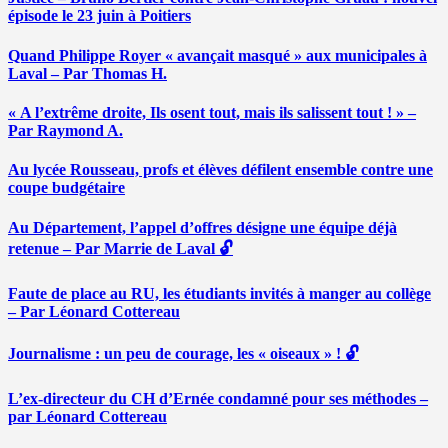
épisode le 23 juin à Poitiers
Quand Philippe Royer « avançait masqué » aux municipales à
Laval – Par Thomas H.
« A l’extrême droite, Ils osent tout, mais ils salissent tout ! » –
Par Raymond A.
Au lycée Rousseau, profs et élèves défilent ensemble contre une
coupe budgétaire
Au Département, l’appel d’offres désigne une équipe déjà
retenue – Par Marrie de Laval 🔓
Faute de place au RU, les étudiants invités à manger au collège
– Par Léonard Cottereau
Journalisme : un peu de courage, les « oiseaux » ! 🔓
L’ex-directeur du CH d’Ernée condamné pour ses méthodes –
par Léonard Cottereau