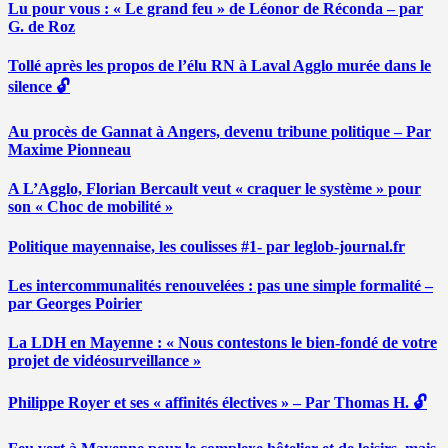
Lu pour vous : « Le grand feu » de Léonor de Réconda – par
G. de Roz
Tollé après les propos de l’élu RN à Laval Agglo murée dans le
silence 🔓
Au procès de Gannat à Angers, devenu tribune politique – Par
Maxime Pionneau
A L’Agglo, Florian Bercault veut « craquer le système » pour
son « Choc de mobilité »
Politique mayennaise, les coulisses #1- par leglob-journal.fr
Les intercommunalités renouvelées : pas une simple formalité –
par Georges Poirier
La LDH en Mayenne : « Nous contestons le bien-fondé de votre
projet de vidéosurveillance »
Philippe Royer et ses « affinités électives » – Par Thomas H. 🔓