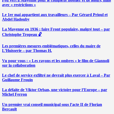
Feu vert à Mayenne pour le complexe hôtelier et de loisirs, mais
avec « restrictions »
Le 1er mai appartient aux travailleurs – Par Gérard Prioul et
Abdel Hadouby
La Mayenne en 1936 : faire Front populaire, malgré tout – par
Christophe Tropeau 🔓
Les premières mesures emblématiques, celles du maire de
L’Huisserie – par Thomas H.
Vu pour vous : « Les rayons et les ombres » le film de Giannoli
sur la collaboration
Le chef de service exfiltré ne devrait plus exercer à Laval – Par
Guillaume Frouin
La défaite de Viktor Orban, une victoire pour l’Europe – par
Michel Ferron
Un premier vrai conseil municipal sous l’acte II de Florian
Bercault