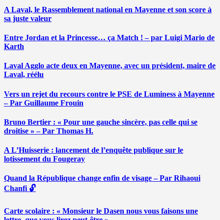
A Laval, le Rassemblement national en Mayenne et son score à
sa juste valeur
Entre Jordan et la Princesse… ça Match ! – par Luigi Mario de
Karth
Laval Agglo acte deux en Mayenne, avec un président, maire de
Laval, réélu
Vers un rejet du recours contre le PSE de Luminess à Mayenne
– Par Guillaume Frouin
Bruno Bertier : « Pour une gauche sincère, pas celle qui se
droitise » – Par Thomas H.
A L’Huisserie : lancement de l’enquête publique sur le
lotissement du Fougeray
Quand la République change enfin de visage – Par Rihaoui
Chanfi 🔓
Carte scolaire : « Monsieur le Dasen nous vous faisons une
lettre, que vous lirez peut-être » …