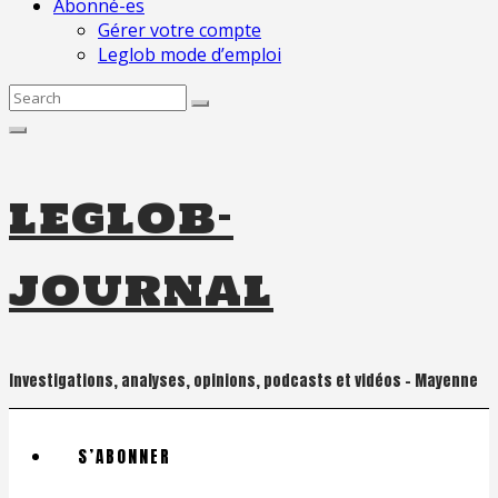
Abonné-es
Gérer votre compte
Leglob mode d’emploi
Search
for:
leglob-
journal
Investigations, analyses, opinions, podcasts et vidéos – Mayenne
S’ABONNER