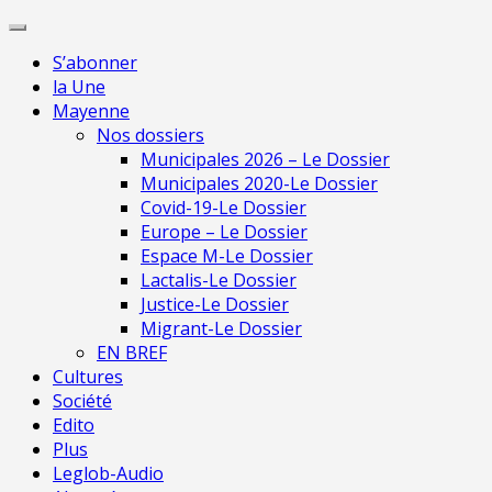
Skip
Pour une presse
to
indépendante en
Je m'abonne
S’abonner
content
Mayenne
la Une
Mayenne
Nos dossiers
Municipales 2026 – Le Dossier
Municipales 2020-Le Dossier
Covid-19-Le Dossier
Europe – Le Dossier
Espace M-Le Dossier
Lactalis-Le Dossier
Justice-Le Dossier
Migrant-Le Dossier
EN BREF
Cultures
Société
Edito
Plus
Leglob-Audio