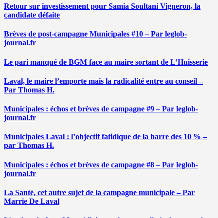
Retour sur investissement pour Samia Soultani Vigneron, la
candidate défaite
Brèves de post-campagne Municipales #10 – Par leglob-
journal.fr
Le pari manqué de BGM face au maire sortant de L’Huisserie
Laval, le maire l’emporte mais la radicalité entre au conseil –
Par Thomas H.
Municipales : échos et brèves de campagne #9 – Par leglob-
journal.fr
Municipales Laval : l’objectif fatidique de la barre des 10 % –
par Thomas H.
Municipales : échos et brèves de campagne #8 – Par leglob-
journal.fr
La Santé, cet autre sujet de la campagne municipale – Par
Marrie De Laval