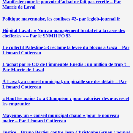
Manifester pour le pouvoir d’achat ne fait pas recette – Par
Marrie de Laval
Politique mayennaise, les coulisses #2- par leglob-journal.fr
Hôpital Laval : « Non au management brutal et à la casse des
chefferies » – Par le SNMH FO 53
Le collectif Palestine 53 réclame la levée du blocus à Gaza – Par
Léonard Cottereau
L’achat par le CD de l’immeuble Enedis : un million de trop ? –
Par Marrie de Laval
À Laval, au conseil municipal, on pinaille sur des détails – Par
Léonard Cottereau
« Haut les mains ! » à Champéon : pour valoriser des œuvres et
les emprunter
Mayenne, un « conseil municipal chaud » pour le nouveau
maire – Par Léonard Cottereau
Justice – Bruno Bertier contre Jean-Christophe Gruau : nouvel