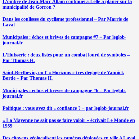
L’ombre de Jean-Marc Allain continuera-t-elle à planer sur la
municipalité de Gorron ?
Dans les coulisses du cyclisme professionnel – Par Marrie de
Laval
Municipales : échos et brèves de campagne #7 – Par leglob-
journal.fr
L’Huisserie : deux listes pour un combat lourd de symboles –
Par Thomas H.
Saint-Berthevin, où l’ « Horizons » très dégagé de Yannick
Borde – Par Thomas H.
Municipales : échos et brèves de campagne #6 – Par leglob-
journal.fr
Politique : vous avez dit « confiance ? – par leglob-journal.fr
« La Mayenne ne sait pas se faire valoir » écrivait Le Monde en
1959
Des citoyens géolocalisent les caméras déployées en ville à Laval