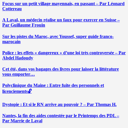
Focus sur un petit village mayennais, en passant – Par Léonard
Cottereau
A Laval, un médecin réalise un faux pour exercer en Suisse –
Par Guillaume Frouin
Sur les pistes du Maroc, avec Youssef, super guide franco-
marocain
Police : les effets « dangereux » d’une loi très controversée – Par
Abdel Hadoudy
Cet été, dans vos bagages des livres pour laisser la littérature
vous emporter…
Polyclinique du Maine : Entre fuite des personnels et
licenciements🔓
Dystopie : Et si le RN arrive au pouvoir ? – Par Thomas H.
Nantes, la fin des aides contestée par le Printemps des PDL –
Par Marrie de Laval