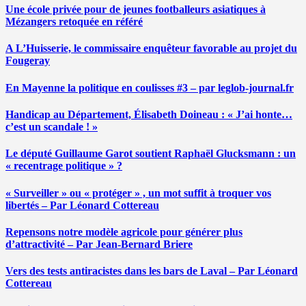
Une école privée pour de jeunes footballeurs asiatiques à
Mézangers retoquée en référé
A L’Huisserie, le commissaire enquêteur favorable au projet du
Fougeray
En Mayenne la politique en coulisses #3 – par leglob-journal.fr
Handicap au Département, Élisabeth Doineau : « J’ai honte…
c’est un scandale ! »
Le député Guillaume Garot soutient Raphaël Glucksmann : un
« recentrage politique » ?
« Surveiller » ou « protéger » , un mot suffit à troquer vos
libertés – Par Léonard Cottereau
Repensons notre modèle agricole pour générer plus
d’attractivité – Par Jean-Bernard Briere
Vers des tests antiracistes dans les bars de Laval – Par Léonard
Cottereau