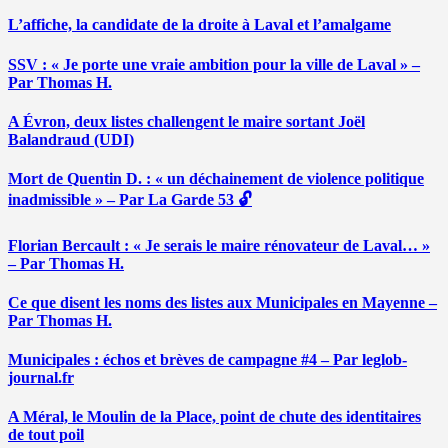
L’affiche, la candidate de la droite à Laval et l’amalgame
SSV : « Je porte une vraie ambition pour la ville de Laval » –
Par Thomas H.
A Évron, deux listes challengent le maire sortant Joël
Balandraud (UDI)
Mort de Quentin D. : « un déchainement de violence politique
inadmissible » – Par La Garde 53 🔓
Florian Bercault : « Je serais le maire rénovateur de Laval… »
– Par Thomas H.
Ce que disent les noms des listes aux Municipales en Mayenne –
Par Thomas H.
Municipales : échos et brèves de campagne #4 – Par leglob-
journal.fr
A Méral, le Moulin de la Place, point de chute des identitaires
de tout poil