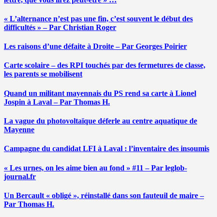
« L’alternance n’est pas une fin, c’est souvent le début des
difficultés » – Par Christian Roger
Les raisons d’une défaite à Droite – Par Georges Poirier
Carte scolaire – des RPI touchés par des fermetures de classe,
les parents se mobilisent
Quand un militant mayennais du PS rend sa carte à Lionel
Jospin à Laval – Par Thomas H.
La vague du photovoltaïque déferle au centre aquatique de
Mayenne
Campagne du candidat LFI à Laval : l’inventaire des insoumis
« Les urnes, on les aime bien au fond » #11 – Par leglob-
journal.fr
Un Bercault « obligé », réinstallé dans son fauteuil de maire –
Par Thomas H.