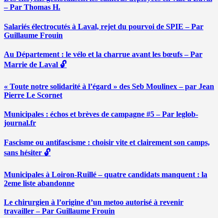
– Par Thomas H.
Salariés électrocutés à Laval, rejet du pourvoi de SPIE – Par
Guillaume Frouin
Au Département : le vélo et la charrue avant les bœufs – Par
Marrie de Laval 🔓
« Toute notre solidarité à l’égard » des Seb Moulinex – par Jean
Pierre Le Scornet
Municipales : échos et brèves de campagne #5 – Par leglob-
journal.fr
Fascisme ou antifascisme : choisir vite et clairement son camps,
sans hésiter 🔓
Municipales à Loiron-Ruillé – quatre candidats manquent : la
2eme liste abandonne
Le chirurgien à l’origine d’un metoo autorisé à revenir
travailler – Par Guillaume Frouin