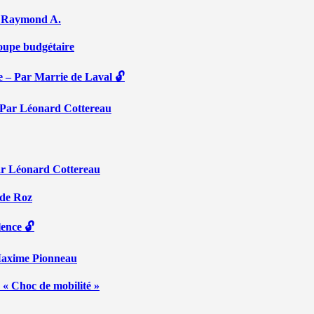
Par Raymond A.
coupe budgétaire
e – Par Marrie de Laval 🔓
 – Par Léonard Cottereau
ar Léonard Cottereau
 de Roz
lence 🔓
 Maxime Pionneau
 « Choc de mobilité »