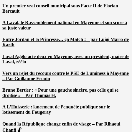
Un premier vrai conseil municipal sous l’acte II de Florian
Bercault
A Laval, le Rassemblement national en Mayenne et son score à
sa juste valeur
Entre Jordan et la Princesse… ça Match ! – par Luigi Mario de
Karth
Laval Agglo acte deux en Mayenne, avec un président, maire de
Laval, réélu
Vers un rejet du recours contre le PSE de Luminess à Mayenne
– Par Guillaume Frouin
Bruno Bertier : « Pour une gauche sincère, pas celle qui se
droitise » – Par Thomas H.
A L’Huisserie : lancement de l’enquête publique sur le
lotissement du Fougeray
Quand la République change enfin de visage – Par Rihaoui
Chanfi 🔓