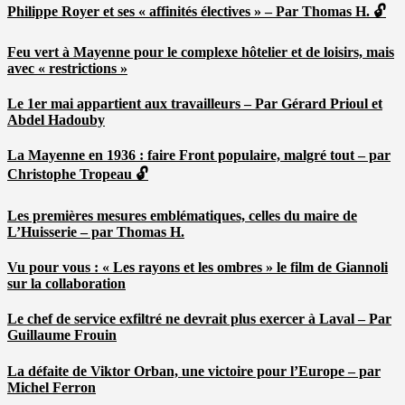
Philippe Royer et ses « affinités électives » – Par Thomas H. 🔓
Feu vert à Mayenne pour le complexe hôtelier et de loisirs, mais
avec « restrictions »
Le 1er mai appartient aux travailleurs – Par Gérard Prioul et
Abdel Hadouby
La Mayenne en 1936 : faire Front populaire, malgré tout – par
Christophe Tropeau 🔓
Les premières mesures emblématiques, celles du maire de
L’Huisserie – par Thomas H.
Vu pour vous : « Les rayons et les ombres » le film de Giannoli
sur la collaboration
Le chef de service exfiltré ne devrait plus exercer à Laval – Par
Guillaume Frouin
La défaite de Viktor Orban, une victoire pour l’Europe – par
Michel Ferron