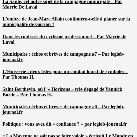
La Santé, cet autre sujet de la campagne municipale – Par
Marrie De Laval
L’ombre de Jean-Marc Allain continuera-t-elle à planer sur la
municipalité de Gorron ?
Dans les coulisses du cyclisme professionnel – Par Marrie de
Laval
Municipales : échos et brèves de campagne #7 – Par leglob-
journal.fr
L’Huisserie : deux listes pour un combat lourd de symboles –
Par Thomas H.
Saint-Berthevin, où l’ « Horizons » très dégagé de Yannick
Borde – Par Thomas H.
Municipales : échos et brèves de campagne #6 – Par leglob-
journal.fr
Politique : vous avez dit « confiance ? – par leglob-journal.fr
« La Mayenne ne sait pas se faire valoir » écrivait Le Monde en