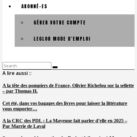
ABONNÉ-ES
GÉRER VOTRE COMPTE
LEGLOB MODE D’EMPLOI
Search
for:
A lire aussi ::
A la tête des pompiers de France, Olivier Richefou sur la sellette
– par Thomas H.
Cet été, dans vos bagages des livres pour laisser la littérature
vous emporter…
A la CRC des PDL : La Mayenne fait parler d’elle en 2025 –
Par Marrie de Laval