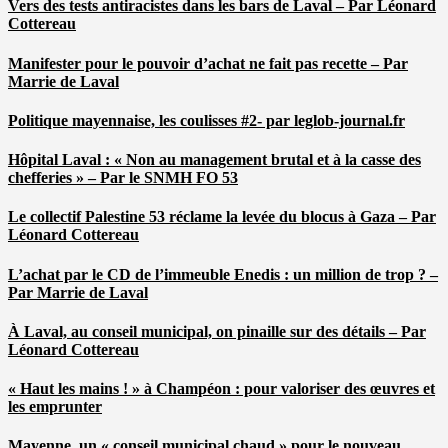
Vers des tests antiracistes dans les bars de Laval – Par Léonard
Cottereau
Manifester pour le pouvoir d’achat ne fait pas recette – Par
Marrie de Laval
Politique mayennaise, les coulisses #2- par leglob-journal.fr
Hôpital Laval : « Non au management brutal et à la casse des
chefferies » – Par le SNMH FO 53
Le collectif Palestine 53 réclame la levée du blocus à Gaza – Par
Léonard Cottereau
L’achat par le CD de l’immeuble Enedis : un million de trop ? –
Par Marrie de Laval
À Laval, au conseil municipal, on pinaille sur des détails – Par
Léonard Cottereau
« Haut les mains ! » à Champéon : pour valoriser des œuvres et
les emprunter
Mayenne, un « conseil municipal chaud » pour le nouveau