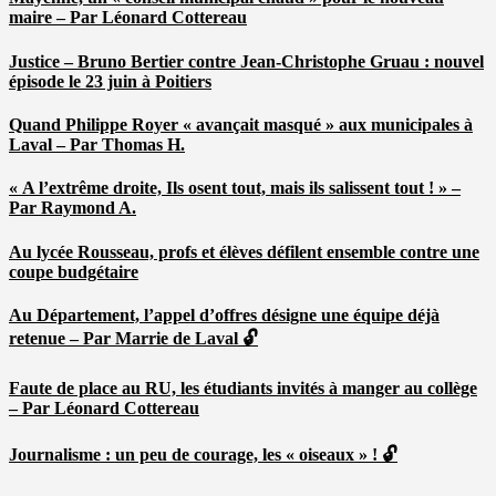
maire – Par Léonard Cottereau
Justice – Bruno Bertier contre Jean-Christophe Gruau : nouvel
épisode le 23 juin à Poitiers
Quand Philippe Royer « avançait masqué » aux municipales à
Laval – Par Thomas H.
« A l’extrême droite, Ils osent tout, mais ils salissent tout ! » –
Par Raymond A.
Au lycée Rousseau, profs et élèves défilent ensemble contre une
coupe budgétaire
Au Département, l’appel d’offres désigne une équipe déjà
retenue – Par Marrie de Laval 🔓
Faute de place au RU, les étudiants invités à manger au collège
– Par Léonard Cottereau
Journalisme : un peu de courage, les « oiseaux » ! 🔓