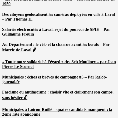
1959
Des citoyens géolocalisent les caméras déployées en ville à Laval
– Par Thomas H.
Salariés électrocutés à Laval, rejet du pourvoi de SPIE – Par
Guillaume Frouin
Au Département : le vélo et la charrue avant les bœufs – Par
Marrie de Laval 🔓
« Toute notre solidarité à l’égard » des Seb Moulinex – par Jean
Pierre Le Scornet
Municipales : échos et brèves de campagne #5 – Par leglob-
journal.fr
Fascisme ou antifascisme : choisir vite et clairement son camps,
sans hésiter 🔓
Municipales à Loiron-Ruillé – quatre candidats manquent : la
2eme liste abandonne