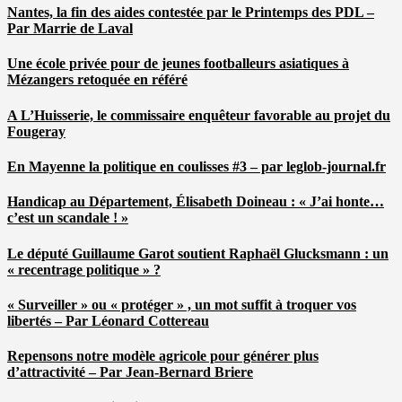
Nantes, la fin des aides contestée par le Printemps des PDL –
Par Marrie de Laval
Une école privée pour de jeunes footballeurs asiatiques à
Mézangers retoquée en référé
A L’Huisserie, le commissaire enquêteur favorable au projet du
Fougeray
En Mayenne la politique en coulisses #3 – par leglob-journal.fr
Handicap au Département, Élisabeth Doineau : « J’ai honte…
c’est un scandale ! »
Le député Guillaume Garot soutient Raphaël Glucksmann : un
« recentrage politique » ?
« Surveiller » ou « protéger » , un mot suffit à troquer vos
libertés – Par Léonard Cottereau
Repensons notre modèle agricole pour générer plus
d’attractivité – Par Jean-Bernard Briere