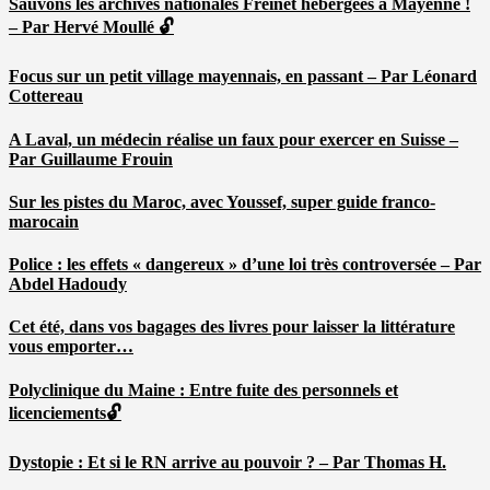
Sauvons les archives nationales Freinet hébergées à Mayenne !
– Par Hervé Moullé 🔓
Focus sur un petit village mayennais, en passant – Par Léonard
Cottereau
A Laval, un médecin réalise un faux pour exercer en Suisse –
Par Guillaume Frouin
Sur les pistes du Maroc, avec Youssef, super guide franco-
marocain
Police : les effets « dangereux » d’une loi très controversée – Par
Abdel Hadoudy
Cet été, dans vos bagages des livres pour laisser la littérature
vous emporter…
Polyclinique du Maine : Entre fuite des personnels et
licenciements🔓
Dystopie : Et si le RN arrive au pouvoir ? – Par Thomas H.