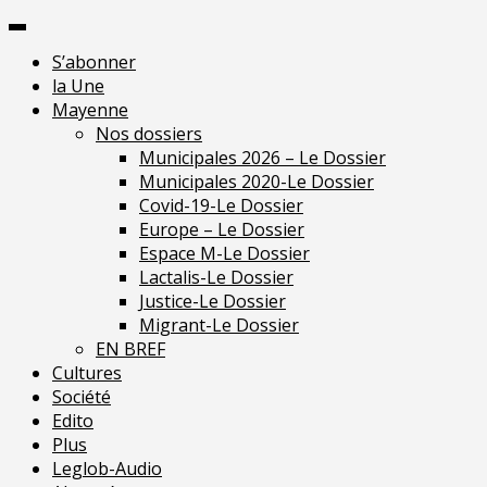
Skip
Pour une presse
to
indépendante en
Je m'abonne
S’abonner
content
Mayenne
la Une
Mayenne
Nos dossiers
Municipales 2026 – Le Dossier
Municipales 2020-Le Dossier
Covid-19-Le Dossier
Europe – Le Dossier
Espace M-Le Dossier
Lactalis-Le Dossier
Justice-Le Dossier
Migrant-Le Dossier
EN BREF
Cultures
Société
Edito
Plus
Leglob-Audio