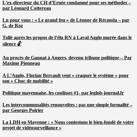
L’ex-directeur du CH d’Ernée condamné pour ses méthodes –
par Léonard Cottereau
Lu pour vous : « Le grand feu » de Léonor de Réconda – par
G. de Roz
Tollé après les propos de l’élu RN à Laval Agglo murée dans le
silence 🔓
Au procès de Gannat à Angers, devenu tribune politique – Par
Maxime Pionneau
A L’Agglo, Florian Bercault veut « craquer le système » pour
son « Choc de mobilité »
Politique mayennaise, les coulisses #1- par leglob-journal.fr
Les intercommunalités renouvelées : pas une simple formalité –
par Georges Poirier
La LDH en Mayenne : « Nous contestons le bien-fondé de votre
projet de vidéosurveillance »