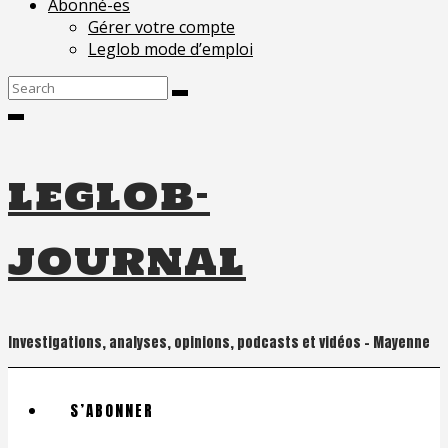
Abonné-es
Gérer votre compte
Leglob mode d’emploi
Search
for:
leglob-
journal
Investigations, analyses, opinions, podcasts et vidéos – Mayenne
S’ABONNER