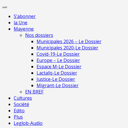
Skip
Pour 
to
S’abonner
content
la Une
Mayenne
Nos dossiers
Municipales 2026 – Le Dossier
Municipales 2020-Le Dossier
Covid-19-Le Dossier
Europe – Le Dossier
Espace M-Le Dossier
Lactalis-Le Dossier
Justice-Le Dossier
Migrant-Le Dossier
EN BREF
Cultures
Société
Edito
Plus
Leglob-Audio