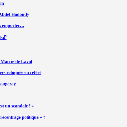
ain
ar Abdel Hadoudy
ous emporter…
ts🔓
r Marrie de Laval
ers retoquée en référé
 Fougeray
st un scandale ! »
ecentrage politique » ?