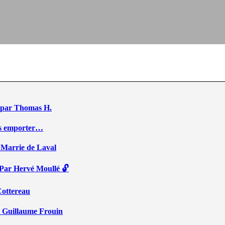
 – par Thomas H.
ous emporter…
 Marrie de Laval
 Par Hervé Moullé 🔓
Cottereau
r Guillaume Frouin