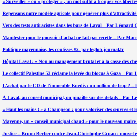
« Surveiller » ou « protéger » , un mot suffit à troquer vos liber
Repensons notre modèle agricole pour générer plus d’attractivit
Vers des tests antiracistes dans les bars de Laval – Par Léonard 
Manifester pour le pouvoir d’achat ne fait pas recette – Par Mar
Politique mayennaise, les coulisses #2- par leglob-journal.fr
Hôpital Laval : « Non au management brutal et à la casse des ch
Le collectif Palestine 53 réclame la levée du blocus à Gaza – Pa
L’achat par le CD de l’immeuble Enedis : un million de trop ? –
À Laval, au conseil municipal, on pinaille sur des détails – Par 
« Haut les mains ! » à Champéon : pour valoriser des œuvres et 
Mayenne, un « conseil municipal chaud » pour le nouveau maire
Justice – Bruno Bertier contre Jean-Christophe Gruau : nouvel épi