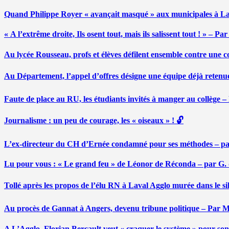
Quand Philippe Royer « avançait masqué » aux municipales à L
« A l’extrême droite, Ils osent tout, mais ils salissent tout ! » – 
Au lycée Rousseau, profs et élèves défilent ensemble contre une 
Au Département, l’appel d’offres désigne une équipe déjà retenu
Faute de place au RU, les étudiants invités à manger au collège
Journalisme : un peu de courage, les « oiseaux » ! 🔓
L’ex-directeur du CH d’Ernée condamné pour ses méthodes – p
Lu pour vous : « Le grand feu » de Léonor de Réconda – par G.
Tollé après les propos de l’élu RN à Laval Agglo murée dans le si
Au procès de Gannat à Angers, devenu tribune politique – Par
A L’Agglo, Florian Bercault veut « craquer le système » pour son