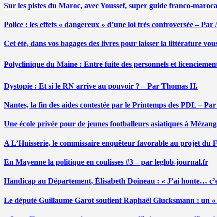
Sur les pistes du Maroc, avec Youssef, super guide franco-maroc
Police : les effets « dangereux » d’une loi très controversée – P
Cet été, dans vos bagages des livres pour laisser la littérature v
Polyclinique du Maine : Entre fuite des personnels et licenciemen
Dystopie : Et si le RN arrive au pouvoir ? – Par Thomas H.
Nantes, la fin des aides contestée par le Printemps des PDL – Pa
Une école privée pour de jeunes footballeurs asiatiques à Mézang
A L’Huisserie, le commissaire enquêteur favorable au projet du
En Mayenne la politique en coulisses #3 – par leglob-journal.fr
Handicap au Département, Élisabeth Doineau : « J’ai honte… c’e
Le député Guillaume Garot soutient Raphaël Glucksmann : un « r