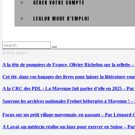
GÉRER VOTRE COMPTE
LEGLOB MODE D’EMPLOI
Search
for:
A lire aussi ::
A la tête de pompiers de France, Olivier Richefou sur la sellette
Cet été, dans vos bagages des livres pour laisser la littérature v
A la CRC des PDL : La Mayenne fait parler d’elle en 2025 – Par
Sauvons les archives nationales Freinet hébergées à Mayenne ! –
Focus sur un petit village mayennais, en passant – Par Léonard 
A Laval, un médecin réalise un faux pour exercer en Suisse – Pa