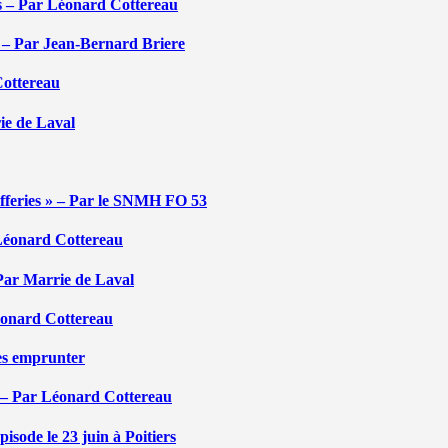
tés – Par Léonard Cottereau
é – Par Jean-Bernard Briere
Cottereau
rie de Laval
efferies » – Par le SNMH FO 53
r Léonard Cottereau
 Par Marrie de Laval
Léonard Cottereau
les emprunter
 – Par Léonard Cottereau
sode le 23 juin à Poitiers