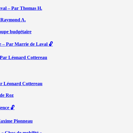
aval – Par Thomas H.
Par Raymond A.
coupe budgétaire
e – Par Marrie de Laval 🔓
 – Par Léonard Cottereau
ar Léonard Cottereau
 de Roz
lence 🔓
 Maxime Pionneau
 « Choc de mobilité »