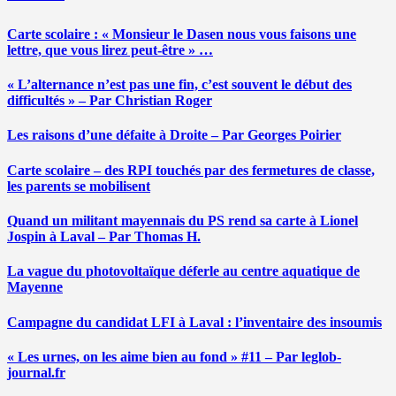
Carte scolaire : « Monsieur le Dasen nous vous faisons une
lettre, que vous lirez peut-être » …
« L’alternance n’est pas une fin, c’est souvent le début des
difficultés » – Par Christian Roger
Les raisons d’une défaite à Droite – Par Georges Poirier
Carte scolaire – des RPI touchés par des fermetures de classe,
les parents se mobilisent
Quand un militant mayennais du PS rend sa carte à Lionel
Jospin à Laval – Par Thomas H.
La vague du photovoltaïque déferle au centre aquatique de
Mayenne
Campagne du candidat LFI à Laval : l’inventaire des insoumis
« Les urnes, on les aime bien au fond » #11 – Par leglob-
journal.fr