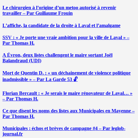
Le chirurgien à l’origine d’un metoo autorisé à revenir
travailler – Par Guillaume Frouin
L’affiche, la candidate de la droite à Laval et l’amalgame
SSV : « Je porte une vraie ambition pour la ville de Laval » –
Par Thomas H.
A Évron, deux listes challengent le maire sortant Joël
Balandraud (UDI)
Mort de Quentin D. : « un déchainement de violence politique
inadmissible » – Par La Garde 53 🔓
Florian Bercault : « Je serais le maire rénovateur de Laval… »
– Par Thomas H.
Ce que disent les noms des listes aux Municipales en Mayenne –
Par Thomas H.
Municipales : échos et brèves de campagne #4 – Par leglob-
journal.fr