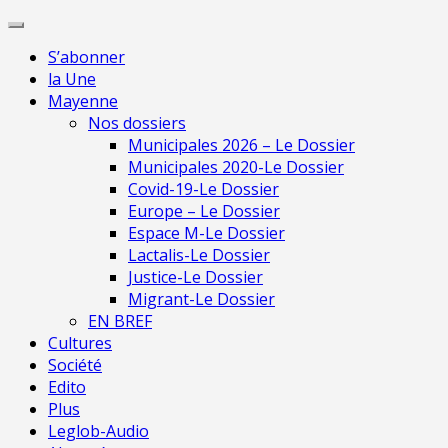
Skip
Pour une presse
to
indépendante en
Je m'abonne
S’abonner
content
Mayenne
la Une
Mayenne
Nos dossiers
Municipales 2026 – Le Dossier
Municipales 2020-Le Dossier
Covid-19-Le Dossier
Europe – Le Dossier
Espace M-Le Dossier
Lactalis-Le Dossier
Justice-Le Dossier
Migrant-Le Dossier
EN BREF
Cultures
Société
Edito
Plus
Leglob-Audio