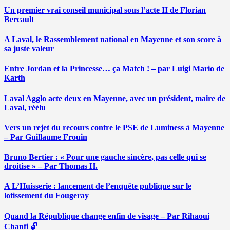
Un premier vrai conseil municipal sous l’acte II de Florian
Bercault
A Laval, le Rassemblement national en Mayenne et son score à
sa juste valeur
Entre Jordan et la Princesse… ça Match ! – par Luigi Mario de
Karth
Laval Agglo acte deux en Mayenne, avec un président, maire de
Laval, réélu
Vers un rejet du recours contre le PSE de Luminess à Mayenne
– Par Guillaume Frouin
Bruno Bertier : « Pour une gauche sincère, pas celle qui se
droitise » – Par Thomas H.
A L’Huisserie : lancement de l’enquête publique sur le
lotissement du Fougeray
Quand la République change enfin de visage – Par Rihaoui
Chanfi 🔓