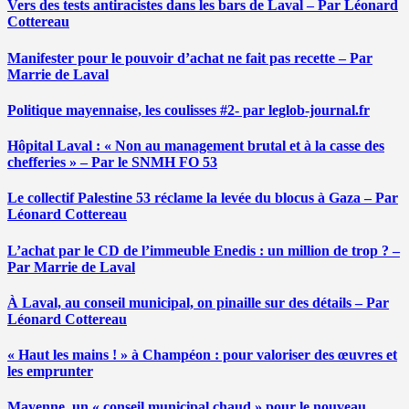
Vers des tests antiracistes dans les bars de Laval – Par Léonard
Cottereau
Manifester pour le pouvoir d’achat ne fait pas recette – Par
Marrie de Laval
Politique mayennaise, les coulisses #2- par leglob-journal.fr
Hôpital Laval : « Non au management brutal et à la casse des
chefferies » – Par le SNMH FO 53
Le collectif Palestine 53 réclame la levée du blocus à Gaza – Par
Léonard Cottereau
L’achat par le CD de l’immeuble Enedis : un million de trop ? –
Par Marrie de Laval
À Laval, au conseil municipal, on pinaille sur des détails – Par
Léonard Cottereau
« Haut les mains ! » à Champéon : pour valoriser des œuvres et
les emprunter
Mayenne, un « conseil municipal chaud » pour le nouveau