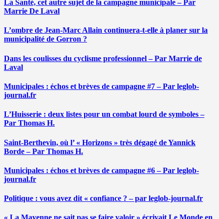
La Santé, cet autre sujet de la campagne municipale – Par
Marrie De Laval
L’ombre de Jean-Marc Allain continuera-t-elle à planer sur la
municipalité de Gorron ?
Dans les coulisses du cyclisme professionnel – Par Marrie de
Laval
Municipales : échos et brèves de campagne #7 – Par leglob-
journal.fr
L’Huisserie : deux listes pour un combat lourd de symboles –
Par Thomas H.
Saint-Berthevin, où l’ « Horizons » très dégagé de Yannick
Borde – Par Thomas H.
Municipales : échos et brèves de campagne #6 – Par leglob-
journal.fr
Politique : vous avez dit « confiance ? – par leglob-journal.fr
« La Mayenne ne sait pas se faire valoir » écrivait Le Monde en