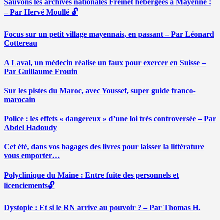
Sauvons les archives nationales Freinet hébergées à Mayenne !
– Par Hervé Moullé 🔓
Focus sur un petit village mayennais, en passant – Par Léonard
Cottereau
A Laval, un médecin réalise un faux pour exercer en Suisse –
Par Guillaume Frouin
Sur les pistes du Maroc, avec Youssef, super guide franco-
marocain
Police : les effets « dangereux » d’une loi très controversée – Par
Abdel Hadoudy
Cet été, dans vos bagages des livres pour laisser la littérature
vous emporter…
Polyclinique du Maine : Entre fuite des personnels et
licenciements🔓
Dystopie : Et si le RN arrive au pouvoir ? – Par Thomas H.