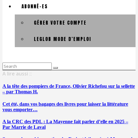
ABONNÉ-ES
GÉRER VOTRE COMPTE
LEGLOB MODE D’EMPLOI
Search
for:
A lire aussi ::
A la tête des pompiers de France, Olivier Richefou sur la sellette
– par Thomas H.
Cet été, dans vos bagages des livres pour laisser la littérature
vous emporter…
A la CRC des PDL : La Mayenne fait parler d’elle en 2025 –
Par Marrie de Laval