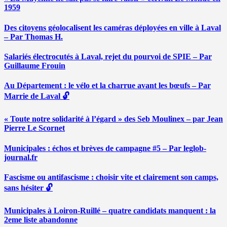
1959
Des citoyens géolocalisent les caméras déployées en ville à Laval
– Par Thomas H.
Salariés électrocutés à Laval, rejet du pourvoi de SPIE – Par
Guillaume Frouin
Au Département : le vélo et la charrue avant les bœufs – Par
Marrie de Laval 🔓
« Toute notre solidarité à l’égard » des Seb Moulinex – par Jean
Pierre Le Scornet
Municipales : échos et brèves de campagne #5 – Par leglob-
journal.fr
Fascisme ou antifascisme : choisir vite et clairement son camps,
sans hésiter 🔓
Municipales à Loiron-Ruillé – quatre candidats manquent : la
2eme liste abandonne