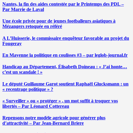
Nantes, la fin des aides contestée par le Printemps des PDL –
Par Marrie de Laval
Une école privée pour de jeunes footballeurs asiatiques à
Mézangers retoquée en référé
A L’Huisserie, le commissaire enquêteur favorable au projet du
Fougeray
En Mayenne la politique en coulisses #3 – par leglob-journal.fr
Handicap au Département, Élisabeth Doineau : « J’ai honte…
c’est un scandale ! »
Le député Guillaume Garot soutient Raphaël Glucksmann : un
« recentrage politique » ?
« Surveiller » ou « protéger » , un mot suffit à troquer vos
libertés – Par Léonard Cottereau
Repensons notre modèle agricole pour générer plus
d’attractivité – Par Jean-Bernard Briere