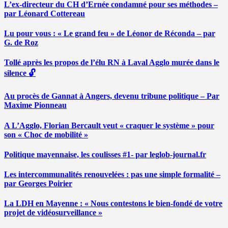
L’ex-directeur du CH d’Ernée condamné pour ses méthodes –
par Léonard Cottereau
Lu pour vous : « Le grand feu » de Léonor de Réconda – par
G. de Roz
Tollé après les propos de l’élu RN à Laval Agglo murée dans le
silence 🔓
Au procès de Gannat à Angers, devenu tribune politique – Par
Maxime Pionneau
A L’Agglo, Florian Bercault veut « craquer le système » pour
son « Choc de mobilité »
Politique mayennaise, les coulisses #1- par leglob-journal.fr
Les intercommunalités renouvelées : pas une simple formalité –
par Georges Poirier
La LDH en Mayenne : « Nous contestons le bien-fondé de votre
projet de vidéosurveillance »