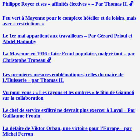
Philippe Royer et ses « affinités électives » – Par Thomas H. 🔓
Feu vert à Mayenne pour le complexe hôtelier et de loisirs, mais
avec « restrictions »
Le 1er mai appartient aux travailleurs – Par Gérard Prioul et
Abdel Hadouby
La Mayenne en 1936 : faire Front populaire, malgré tout – par
Christophe Tropeau 🔓
Les premières mesures emblématiques, celles du maire de
L’Huisserie – par Thomas H.
Vu pour vous : « Les rayons et les ombres » le film de Giannoli
sur la collaboration
Le chef de service exfiltré ne devrait plus exercer à Laval – Par
Guillaume Frouin
La défaite de Viktor Orban, une victoire pour l’Europe – par
Michel Ferron