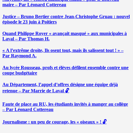
maire – Par Léonard Cottereau
Justice – Bruno Bertier contre Jean-Christophe Gruau : nouvel
épisode le 23 juin à Poitiers
Quand Philippe Royer « avançait masqué » aux municipales à
Laval – Par Thomas H.
« A l’extrême droite, Ils osent tout, mais ils salissent tout ! » –
Par Raymond A.
Au lycée Rousseau, profs et élèves défilent ensemble contre une
coupe budgétaire
Au Département, l’appel d’offres désigne une équipe déjà
retenue – Par Marrie de Laval 🔓
Faute de place au RU, les étudiants invités à manger au collège
– Par Léonard Cottereau
Journalisme : un peu de courage, les « oiseaux » ! 🔓