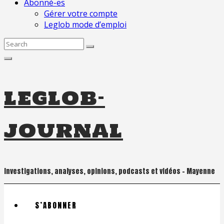
Abonné-es
Gérer votre compte
Leglob mode d’emploi
Search
for:
leglob-
journal
Investigations, analyses, opinions, podcasts et vidéos – Mayenne
S’ABONNER