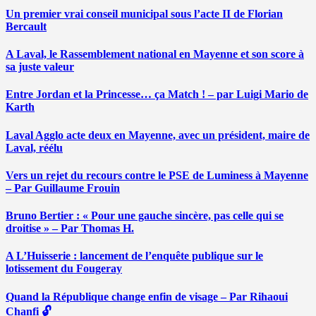
Un premier vrai conseil municipal sous l’acte II de Florian
Bercault
A Laval, le Rassemblement national en Mayenne et son score à
sa juste valeur
Entre Jordan et la Princesse… ça Match ! – par Luigi Mario de
Karth
Laval Agglo acte deux en Mayenne, avec un président, maire de
Laval, réélu
Vers un rejet du recours contre le PSE de Luminess à Mayenne
– Par Guillaume Frouin
Bruno Bertier : « Pour une gauche sincère, pas celle qui se
droitise » – Par Thomas H.
A L’Huisserie : lancement de l’enquête publique sur le
lotissement du Fougeray
Quand la République change enfin de visage – Par Rihaoui
Chanfi 🔓