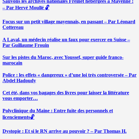
Sauvons les archives nationales Freinet hébergées à Mayenne !
– Par Hervé Moullé 🔓
Focus sur un petit village mayennais, en passant – Par Léonard
Cottereau
A Laval, un médecin réalise un faux pour exercer en Suisse –
Par Guillaume Frouin
Sur les pistes du Maroc, avec Youssef, super guide franco-
marocain
Police : les effets « dangereux » d’une loi très controversée – Par
Abdel Hadoudy
Cet été, dans vos bagages des livres pour laisser la littérature
vous emporter…
Polyclinique du Maine : Entre fuite des personnels et
licenciements🔓
Dystopie : Et si le RN arrive au pouvoir ? – Par Thomas H.