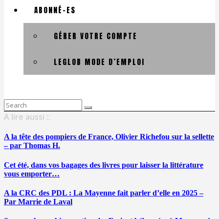
ABONNÉ-ES
GÉRER VOTRE COMPTE
LEGLOB MODE D’EMPLOI
Search
for:
A lire aussi ::
A la tête des pompiers de France, Olivier Richefou sur la sellette
– par Thomas H.
Cet été, dans vos bagages des livres pour laisser la littérature
vous emporter…
A la CRC des PDL : La Mayenne fait parler d’elle en 2025 –
Par Marrie de Laval