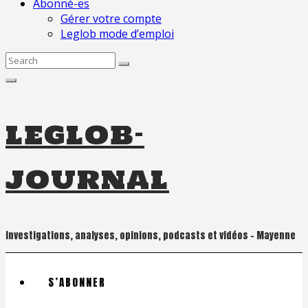
Abonné-es
Gérer votre compte
Leglob mode d’emploi
Search
for:
leglob-
journal
Investigations, analyses, opinions, podcasts et vidéos – Mayenne
S’ABONNER