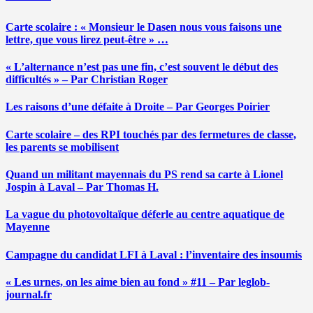
Carte scolaire : « Monsieur le Dasen nous vous faisons une
lettre, que vous lirez peut-être » …
« L’alternance n’est pas une fin, c’est souvent le début des
difficultés » – Par Christian Roger
Les raisons d’une défaite à Droite – Par Georges Poirier
Carte scolaire – des RPI touchés par des fermetures de classe,
les parents se mobilisent
Quand un militant mayennais du PS rend sa carte à Lionel
Jospin à Laval – Par Thomas H.
La vague du photovoltaïque déferle au centre aquatique de
Mayenne
Campagne du candidat LFI à Laval : l’inventaire des insoumis
« Les urnes, on les aime bien au fond » #11 – Par leglob-
journal.fr