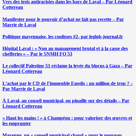
Vers des tests antiracistes dans les bars de Laval – Par Léonard
Cottereau
Manifester pour le pouvoir d’achat ne fait pas recette – Par
Marrie de Laval
Politique mayennaise, les coulisses #2- par leglob-journal.fr
Hôpital Laval : « Non au management brutal et à la casse des
chefferies » – Par le SNMH FO 53
Le collectif Palestine 53 réclame la levée du blocus à Gaza – Par
Léonard Cottereau
L’achat par le CD de l’immeuble Enedis : un million de trop ? –
Par Marrie de Laval
À Laval, au conseil municipal, on pinaille sur des détails – Par
Léonard Cottereau
« Haut les mains ! » à Champéon : pour valoriser des œuvres et
les emprunter
Mayenne, un « conseil municipal chaud » pour le nouveau