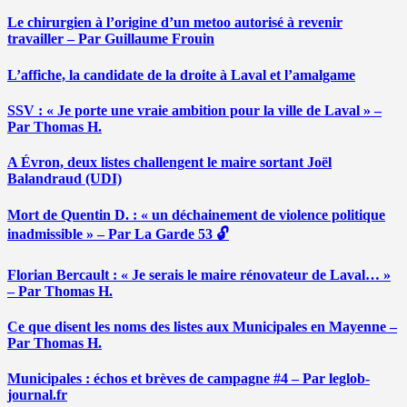
Le chirurgien à l’origine d’un metoo autorisé à revenir
travailler – Par Guillaume Frouin
L’affiche, la candidate de la droite à Laval et l’amalgame
SSV : « Je porte une vraie ambition pour la ville de Laval » –
Par Thomas H.
A Évron, deux listes challengent le maire sortant Joël
Balandraud (UDI)
Mort de Quentin D. : « un déchainement de violence politique
inadmissible » – Par La Garde 53 🔓
Florian Bercault : « Je serais le maire rénovateur de Laval… »
– Par Thomas H.
Ce que disent les noms des listes aux Municipales en Mayenne –
Par Thomas H.
Municipales : échos et brèves de campagne #4 – Par leglob-
journal.fr