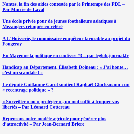
Nantes, la fin des aides contestée par le Printemps des PDL –
Par Marrie de Laval
Une école privée pour de jeunes footballeurs asiatiques à
Mézangers retoquée en référé
A L’Huisserie, le commissaire enquêteur favorable au projet du
Fougeray
En Mayenne la politique en coulisses #3 – par leglob-journal.fr
Handicap au Département, Élisabeth Doineau : « J’ai honte…
c’est un scandale ! »
Le député Guillaume Garot soutient Raphaël Glucksmann : un
« recentrage politique » ?
« Surveiller » ou « protéger » , un mot suffit à troquer vos
libertés – Par Léonard Cottereau
Repensons notre modèle agricole pour générer plus
d’attractivité – Par Jean-Bernard Briere