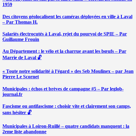
1959
Des citoyens géolocalisent les caméras déployées en ville à Laval
– Par Thomas H.
Salariés électrocutés à Laval, rejet du pourvoi de SPIE – Par
Guillaume Frouin
Au Département : le vélo et la charrue avant les bœufs – Par
Marrie de Laval 🔓
« Toute notre solidarité à l’égard » des Seb Moulinex – par Jean
Pierre Le Scornet
Municipales : échos et brèves de campagne #5 – Par leglob-
journal.fr
Fascisme ou antifascisme : choisir vite et clairement son camps,
sans hésiter 🔓
Municipales à Loiron-Ruillé – quatre candidats manquent : la
2eme liste abandonne