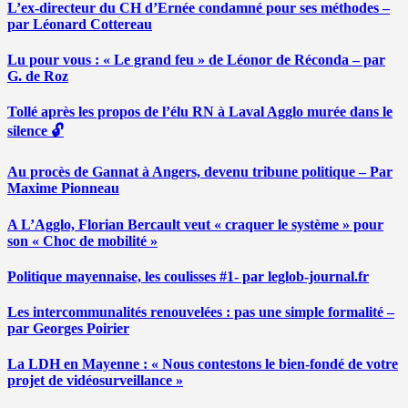
L’ex-directeur du CH d’Ernée condamné pour ses méthodes –
par Léonard Cottereau
Lu pour vous : « Le grand feu » de Léonor de Réconda – par
G. de Roz
Tollé après les propos de l’élu RN à Laval Agglo murée dans le
silence 🔓
Au procès de Gannat à Angers, devenu tribune politique – Par
Maxime Pionneau
A L’Agglo, Florian Bercault veut « craquer le système » pour
son « Choc de mobilité »
Politique mayennaise, les coulisses #1- par leglob-journal.fr
Les intercommunalités renouvelées : pas une simple formalité –
par Georges Poirier
La LDH en Mayenne : « Nous contestons le bien-fondé de votre
projet de vidéosurveillance »