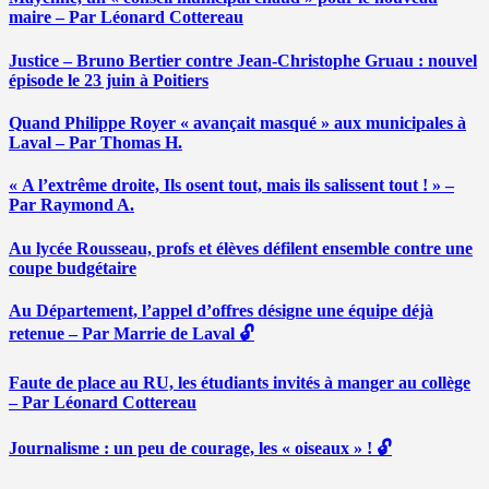
maire – Par Léonard Cottereau
Justice – Bruno Bertier contre Jean-Christophe Gruau : nouvel
épisode le 23 juin à Poitiers
Quand Philippe Royer « avançait masqué » aux municipales à
Laval – Par Thomas H.
« A l’extrême droite, Ils osent tout, mais ils salissent tout ! » –
Par Raymond A.
Au lycée Rousseau, profs et élèves défilent ensemble contre une
coupe budgétaire
Au Département, l’appel d’offres désigne une équipe déjà
retenue – Par Marrie de Laval 🔓
Faute de place au RU, les étudiants invités à manger au collège
– Par Léonard Cottereau
Journalisme : un peu de courage, les « oiseaux » ! 🔓