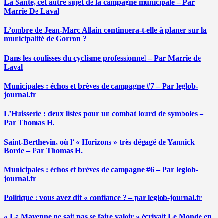
La Santé, cet autre sujet de la campagne municipale – Par
Marrie De Laval
L’ombre de Jean-Marc Allain continuera-t-elle à planer sur la
municipalité de Gorron ?
Dans les coulisses du cyclisme professionnel – Par Marrie de
Laval
Municipales : échos et brèves de campagne #7 – Par leglob-
journal.fr
L’Huisserie : deux listes pour un combat lourd de symboles –
Par Thomas H.
Saint-Berthevin, où l’ « Horizons » très dégagé de Yannick
Borde – Par Thomas H.
Municipales : échos et brèves de campagne #6 – Par leglob-
journal.fr
Politique : vous avez dit « confiance ? – par leglob-journal.fr
« La Mayenne ne sait pas se faire valoir » écrivait Le Monde en