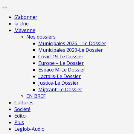
Skip
Pour une presse
to
indépendante en
Je m'abonne
S’abonner
content
Mayenne
la Une
Mayenne
Nos dossiers
Municipales 2026 – Le Dossier
Municipales 2020-Le Dossier
Covid-19-Le Dossier
Europe – Le Dossier
Espace M-Le Dossier
Lactalis-Le Dossier
Justice-Le Dossier
Migrant-Le Dossier
EN BREF
Cultures
Société
Edito
Plus
Leglob-Audio