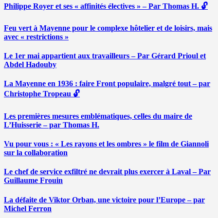
Philippe Royer et ses « affinités électives » – Par Thomas H. 🔓
Feu vert à Mayenne pour le complexe hôtelier et de loisirs, mais
avec « restrictions »
Le 1er mai appartient aux travailleurs – Par Gérard Prioul et
Abdel Hadouby
La Mayenne en 1936 : faire Front populaire, malgré tout – par
Christophe Tropeau 🔓
Les premières mesures emblématiques, celles du maire de
L’Huisserie – par Thomas H.
Vu pour vous : « Les rayons et les ombres » le film de Giannoli
sur la collaboration
Le chef de service exfiltré ne devrait plus exercer à Laval – Par
Guillaume Frouin
La défaite de Viktor Orban, une victoire pour l’Europe – par
Michel Ferron