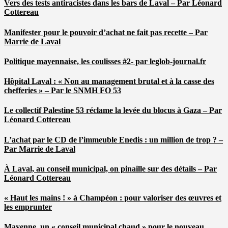
Vers des tests antiracistes dans les bars de Laval – Par Léonard
Cottereau
Manifester pour le pouvoir d’achat ne fait pas recette – Par
Marrie de Laval
Politique mayennaise, les coulisses #2- par leglob-journal.fr
Hôpital Laval : « Non au management brutal et à la casse des
chefferies » – Par le SNMH FO 53
Le collectif Palestine 53 réclame la levée du blocus à Gaza – Par
Léonard Cottereau
L’achat par le CD de l’immeuble Enedis : un million de trop ? –
Par Marrie de Laval
À Laval, au conseil municipal, on pinaille sur des détails – Par
Léonard Cottereau
« Haut les mains ! » à Champéon : pour valoriser des œuvres et
les emprunter
Mayenne, un « conseil municipal chaud » pour le nouveau