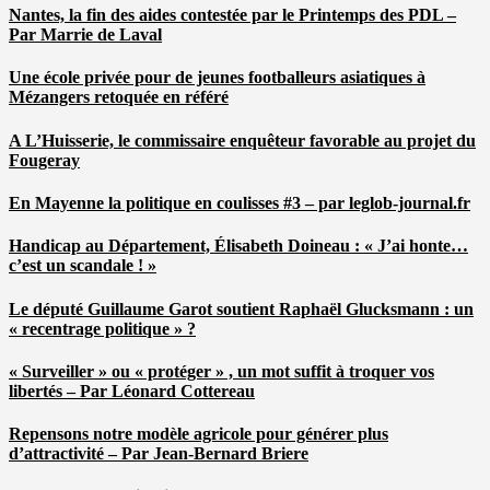
Nantes, la fin des aides contestée par le Printemps des PDL –
Par Marrie de Laval
Une école privée pour de jeunes footballeurs asiatiques à
Mézangers retoquée en référé
A L’Huisserie, le commissaire enquêteur favorable au projet du
Fougeray
En Mayenne la politique en coulisses #3 – par leglob-journal.fr
Handicap au Département, Élisabeth Doineau : « J’ai honte…
c’est un scandale ! »
Le député Guillaume Garot soutient Raphaël Glucksmann : un
« recentrage politique » ?
« Surveiller » ou « protéger » , un mot suffit à troquer vos
libertés – Par Léonard Cottereau
Repensons notre modèle agricole pour générer plus
d’attractivité – Par Jean-Bernard Briere