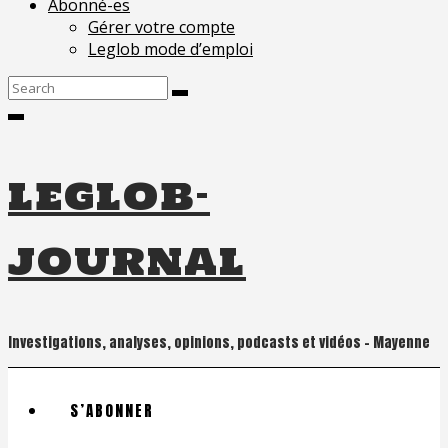
Abonné-es
Gérer votre compte
Leglob mode d’emploi
Search
for:
leglob-
journal
Investigations, analyses, opinions, podcasts et vidéos – Mayenne
S’ABONNER