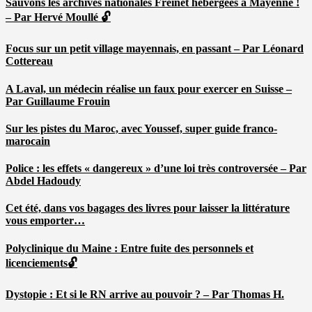
Sauvons les archives nationales Freinet hébergées à Mayenne !
– Par Hervé Moullé 🔓
Focus sur un petit village mayennais, en passant – Par Léonard
Cottereau
A Laval, un médecin réalise un faux pour exercer en Suisse –
Par Guillaume Frouin
Sur les pistes du Maroc, avec Youssef, super guide franco-
marocain
Police : les effets « dangereux » d’une loi très controversée – Par
Abdel Hadoudy
Cet été, dans vos bagages des livres pour laisser la littérature
vous emporter…
Polyclinique du Maine : Entre fuite des personnels et
licenciements🔓
Dystopie : Et si le RN arrive au pouvoir ? – Par Thomas H.