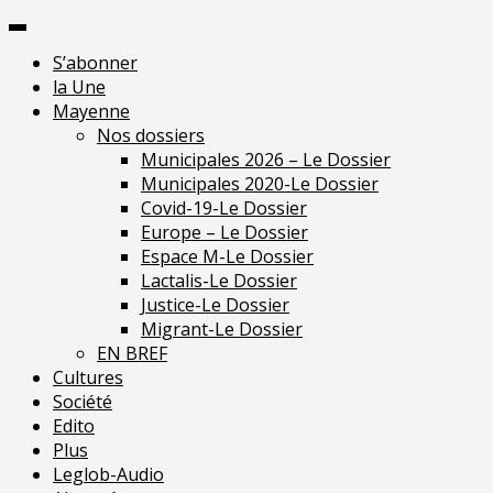
Skip
Pour une presse indépendante en
to
Mayenne
Je m'
S’abonner
content
la Une
Mayenne
Nos dossiers
Municipales 2026 – Le Dossier
Municipales 2020-Le Dossier
Covid-19-Le Dossier
Europe – Le Dossier
Espace M-Le Dossier
Lactalis-Le Dossier
Justice-Le Dossier
Migrant-Le Dossier
EN BREF
Cultures
Société
Edito
Plus
Leglob-Audio