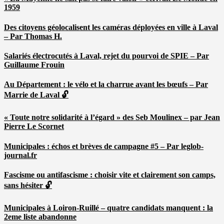
1959
Des citoyens géolocalisent les caméras déployées en ville à Laval
– Par Thomas H.
Salariés électrocutés à Laval, rejet du pourvoi de SPIE – Par
Guillaume Frouin
Au Département : le vélo et la charrue avant les bœufs – Par
Marrie de Laval 🔓
« Toute notre solidarité à l’égard » des Seb Moulinex – par Jean
Pierre Le Scornet
Municipales : échos et brèves de campagne #5 – Par leglob-
journal.fr
Fascisme ou antifascisme : choisir vite et clairement son camps,
sans hésiter 🔓
Municipales à Loiron-Ruillé – quatre candidats manquent : la
2eme liste abandonne