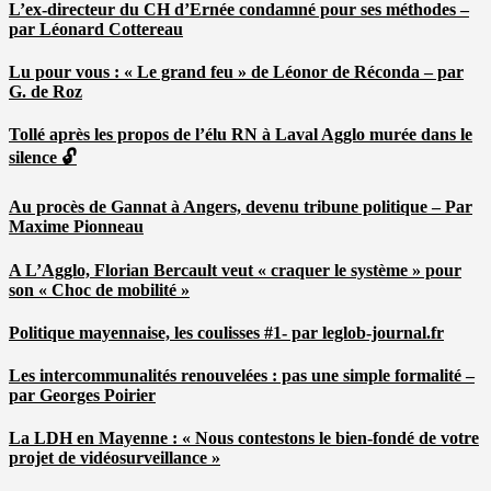
L’ex-directeur du CH d’Ernée condamné pour ses méthodes –
par Léonard Cottereau
Lu pour vous : « Le grand feu » de Léonor de Réconda – par
G. de Roz
Tollé après les propos de l’élu RN à Laval Agglo murée dans le
silence 🔓
Au procès de Gannat à Angers, devenu tribune politique – Par
Maxime Pionneau
A L’Agglo, Florian Bercault veut « craquer le système » pour
son « Choc de mobilité »
Politique mayennaise, les coulisses #1- par leglob-journal.fr
Les intercommunalités renouvelées : pas une simple formalité –
par Georges Poirier
La LDH en Mayenne : « Nous contestons le bien-fondé de votre
projet de vidéosurveillance »