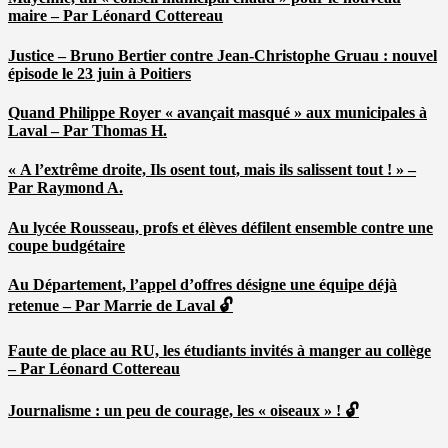
maire – Par Léonard Cottereau
Justice – Bruno Bertier contre Jean-Christophe Gruau : nouvel
épisode le 23 juin à Poitiers
Quand Philippe Royer « avançait masqué » aux municipales à
Laval – Par Thomas H.
« A l’extrême droite, Ils osent tout, mais ils salissent tout ! » –
Par Raymond A.
Au lycée Rousseau, profs et élèves défilent ensemble contre une
coupe budgétaire
Au Département, l’appel d’offres désigne une équipe déjà
retenue – Par Marrie de Laval 🔓
Faute de place au RU, les étudiants invités à manger au collège
– Par Léonard Cottereau
Journalisme : un peu de courage, les « oiseaux » ! 🔓