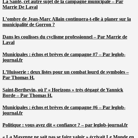
La Santé, cet autre sujet de la campagne municipale – Par
Marrie De Laval
L’ombre de Jean-Marc Allain continuera-t-elle à planer sur la
municipalité de Gorron ?
Dans les coulisses du cyclisme professionnel – Par Marrie de
Laval
Municipales : échos et brèves de campagne #7 – Par leglob-
journal.fr
L’Huisserie : deux listes pour un combat lourd de symboles –
Par Thomas H.
Saint-Berthevin, où l’ « Horizons » très dégagé de Yannick
Borde – Par Thomas H.
Municipales : échos et brèves de campagne #6 – Par leglob-
journal.fr
Politique : vous avez dit « confiance ? – par leglob-journal.fr
« La Mayenne ne sait pas se faire valoir » écrivait Le Monde en