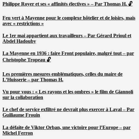
Philippe Royer et ses « affinités électives » – Par Thomas H. 🔓
Feu vert à Mayenne pour le complexe hôtelier et de loisirs, mais
avec « restrictions »
Le 1er mai appartient aux travailleurs – Par Gérard Prioul et
Abdel Hadouby
La Mayenne en 1936 : faire Front populaire, malgré tout – par
Christophe Tropeau 🔓
Les premières mesures emblématiques, celles du maire de
L’Huisserie – par Thomas H.
Vu pour vous : « Les rayons et les ombres » le film de Giannoli
sur la collaboration
Le chef de service exfiltré ne devrait plus exercer à Laval – Par
Guillaume Frouin
La défaite de Viktor Orban, une victoire pour l’Europe – par
Michel Ferron