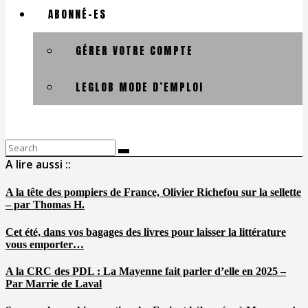
ABONNÉ-ES
GÉRER VOTRE COMPTE
LEGLOB MODE D’EMPLOI
Search
for:
A lire aussi ::
A la tête des pompiers de France, Olivier Richefou sur la sellette
– par Thomas H.
Cet été, dans vos bagages des livres pour laisser la littérature
vous emporter…
A la CRC des PDL : La Mayenne fait parler d’elle en 2025 –
Par Marrie de Laval