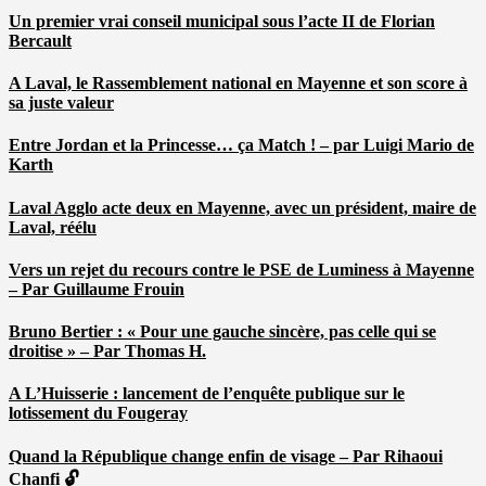
Un premier vrai conseil municipal sous l’acte II de Florian
Bercault
A Laval, le Rassemblement national en Mayenne et son score à
sa juste valeur
Entre Jordan et la Princesse… ça Match ! – par Luigi Mario de
Karth
Laval Agglo acte deux en Mayenne, avec un président, maire de
Laval, réélu
Vers un rejet du recours contre le PSE de Luminess à Mayenne
– Par Guillaume Frouin
Bruno Bertier : « Pour une gauche sincère, pas celle qui se
droitise » – Par Thomas H.
A L’Huisserie : lancement de l’enquête publique sur le
lotissement du Fougeray
Quand la République change enfin de visage – Par Rihaoui
Chanfi 🔓