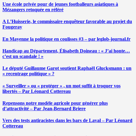
Une école privée pour de jeunes footballeurs asiatiques à
Mézangers retoquée en référé
A L’Huisserie, le commissaire enquêteur favorable au projet du
Fougeray
En Mayenne la politique en coulisses #3 – par leglob-journal.fr
Handicap au Département, Élisabeth Doineau : « J’ai honte…
c’est un scandale ! »
Le député Guillaume Garot soutient Raphaël Glucksmann : un
« recentrage politique » ?
« Surveiller » ou « protéger » , un mot suffit à troquer vos
libertés – Par Léonard Cottereau
Repensons notre modèle agricole pour générer plus
d’attractivité – Par Jean-Bernard Briere
Vers des tests antiracistes dans les bars de Laval – Par Léonard
Cottereau