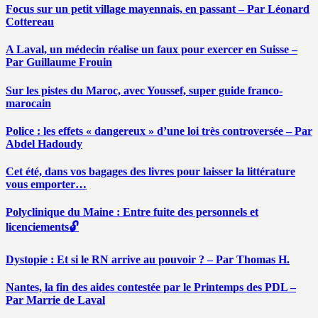
Focus sur un petit village mayennais, en passant – Par Léonard
Cottereau
A Laval, un médecin réalise un faux pour exercer en Suisse –
Par Guillaume Frouin
Sur les pistes du Maroc, avec Youssef, super guide franco-
marocain
Police : les effets « dangereux » d’une loi très controversée – Par
Abdel Hadoudy
Cet été, dans vos bagages des livres pour laisser la littérature
vous emporter…
Polyclinique du Maine : Entre fuite des personnels et
licenciements🔓
Dystopie : Et si le RN arrive au pouvoir ? – Par Thomas H.
Nantes, la fin des aides contestée par le Printemps des PDL –
Par Marrie de Laval