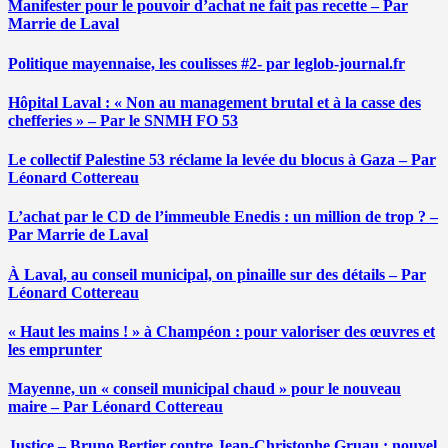
Manifester pour le pouvoir d’achat ne fait pas recette – Par
Marrie de Laval
Politique mayennaise, les coulisses #2- par leglob-journal.fr
Hôpital Laval : « Non au management brutal et à la casse des
chefferies » – Par le SNMH FO 53
Le collectif Palestine 53 réclame la levée du blocus à Gaza – Par
Léonard Cottereau
L’achat par le CD de l’immeuble Enedis : un million de trop ? –
Par Marrie de Laval
À Laval, au conseil municipal, on pinaille sur des détails – Par
Léonard Cottereau
« Haut les mains ! » à Champéon : pour valoriser des œuvres et
les emprunter
Mayenne, un « conseil municipal chaud » pour le nouveau
maire – Par Léonard Cottereau
Justice – Bruno Bertier contre Jean-Christophe Gruau : nouvel