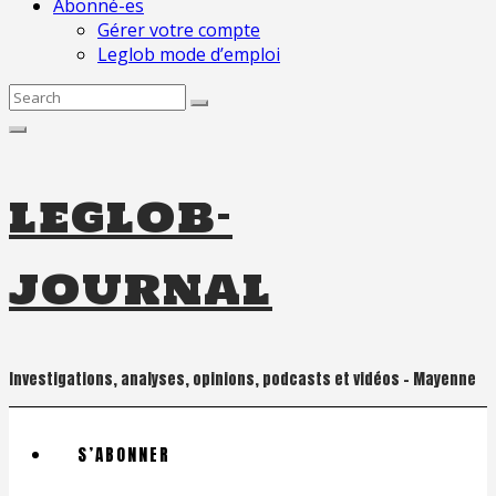
Abonné-es
Gérer votre compte
Leglob mode d’emploi
Search
for:
leglob-
journal
Investigations, analyses, opinions, podcasts et vidéos – Mayenne
S’ABONNER