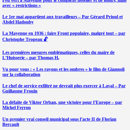
Feu vert à Mayenne pour le complexe hôtelier et de loisirs, mais
avec « restrictions »
Le 1er mai appartient aux travailleurs – Par Gérard Prioul et
Abdel Hadouby
La Mayenne en 1936 : faire Front populaire, malgré tout – par
Christophe Tropeau 🔓
Les premières mesures emblématiques, celles du maire de
L’Huisserie – par Thomas H.
Vu pour vous : « Les rayons et les ombres » le film de Giannoli
sur la collaboration
Le chef de service exfiltré ne devrait plus exercer à Laval – Par
Guillaume Frouin
La défaite de Viktor Orban, une victoire pour l’Europe – par
Michel Ferron
Un premier vrai conseil municipal sous l’acte II de Florian
Bercault