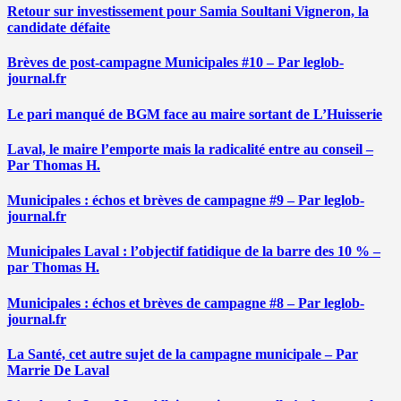
Retour sur investissement pour Samia Soultani Vigneron, la
candidate défaite
Brèves de post-campagne Municipales #10 – Par leglob-
journal.fr
Le pari manqué de BGM face au maire sortant de L’Huisserie
Laval, le maire l’emporte mais la radicalité entre au conseil –
Par Thomas H.
Municipales : échos et brèves de campagne #9 – Par leglob-
journal.fr
Municipales Laval : l’objectif fatidique de la barre des 10 % –
par Thomas H.
Municipales : échos et brèves de campagne #8 – Par leglob-
journal.fr
La Santé, cet autre sujet de la campagne municipale – Par
Marrie De Laval