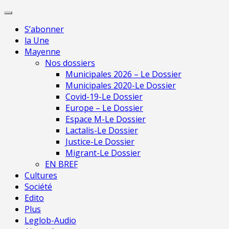
Skip
Pour une presse indépendante en Mayenne
to
S’abonner
content
la Une
Mayenne
Nos dossiers
Municipales 2026 – Le Dossier
Municipales 2020-Le Dossier
Covid-19-Le Dossier
Europe – Le Dossier
Espace M-Le Dossier
Lactalis-Le Dossier
Justice-Le Dossier
Migrant-Le Dossier
EN BREF
Cultures
Société
Edito
Plus
Leglob-Audio