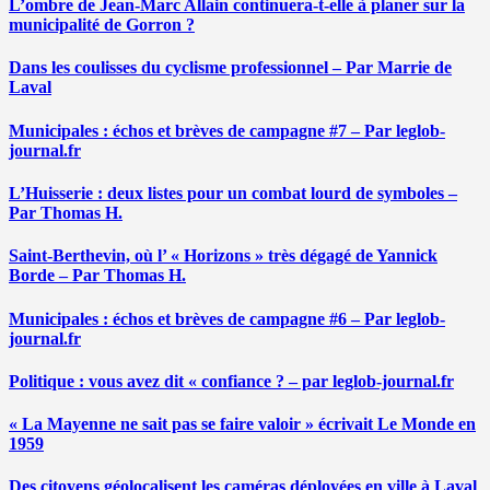
L’ombre de Jean-Marc Allain continuera-t-elle à planer sur la
municipalité de Gorron ?
Dans les coulisses du cyclisme professionnel – Par Marrie de
Laval
Municipales : échos et brèves de campagne #7 – Par leglob-
journal.fr
L’Huisserie : deux listes pour un combat lourd de symboles –
Par Thomas H.
Saint-Berthevin, où l’ « Horizons » très dégagé de Yannick
Borde – Par Thomas H.
Municipales : échos et brèves de campagne #6 – Par leglob-
journal.fr
Politique : vous avez dit « confiance ? – par leglob-journal.fr
« La Mayenne ne sait pas se faire valoir » écrivait Le Monde en
1959
Des citoyens géolocalisent les caméras déployées en ville à Laval