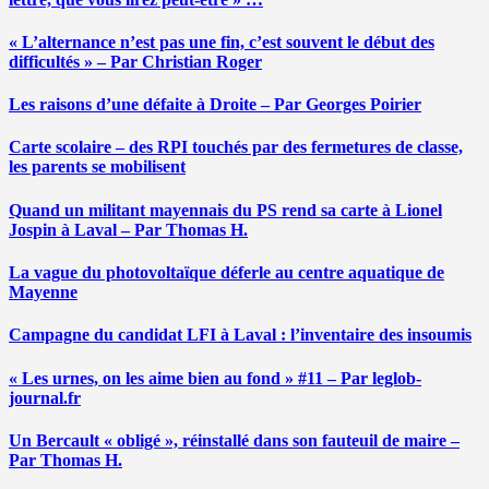
« L’alternance n’est pas une fin, c’est souvent le début des
difficultés » – Par Christian Roger
Les raisons d’une défaite à Droite – Par Georges Poirier
Carte scolaire – des RPI touchés par des fermetures de classe,
les parents se mobilisent
Quand un militant mayennais du PS rend sa carte à Lionel
Jospin à Laval – Par Thomas H.
La vague du photovoltaïque déferle au centre aquatique de
Mayenne
Campagne du candidat LFI à Laval : l’inventaire des insoumis
« Les urnes, on les aime bien au fond » #11 – Par leglob-
journal.fr
Un Bercault « obligé », réinstallé dans son fauteuil de maire –
Par Thomas H.