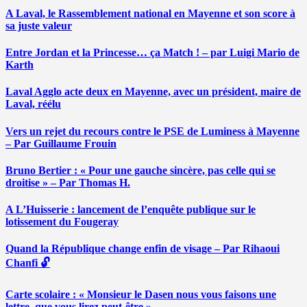
A Laval, le Rassemblement national en Mayenne et son score à
sa juste valeur
Entre Jordan et la Princesse… ça Match ! – par Luigi Mario de
Karth
Laval Agglo acte deux en Mayenne, avec un président, maire de
Laval, réélu
Vers un rejet du recours contre le PSE de Luminess à Mayenne
– Par Guillaume Frouin
Bruno Bertier : « Pour une gauche sincère, pas celle qui se
droitise » – Par Thomas H.
A L’Huisserie : lancement de l’enquête publique sur le
lotissement du Fougeray
Quand la République change enfin de visage – Par Rihaoui
Chanfi 🔓
Carte scolaire : « Monsieur le Dasen nous vous faisons une
lettre, que vous lirez peut-être » …