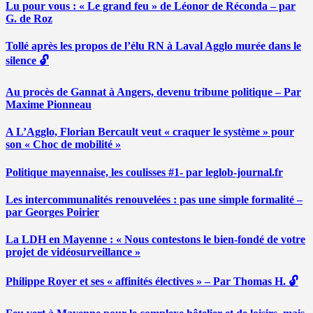
Lu pour vous : « Le grand feu » de Léonor de Réconda – par
G. de Roz
Tollé après les propos de l’élu RN à Laval Agglo murée dans le
silence 🔓
Au procès de Gannat à Angers, devenu tribune politique – Par
Maxime Pionneau
A L’Agglo, Florian Bercault veut « craquer le système » pour
son « Choc de mobilité »
Politique mayennaise, les coulisses #1- par leglob-journal.fr
Les intercommunalités renouvelées : pas une simple formalité –
par Georges Poirier
La LDH en Mayenne : « Nous contestons le bien-fondé de votre
projet de vidéosurveillance »
Philippe Royer et ses « affinités électives » – Par Thomas H. 🔓