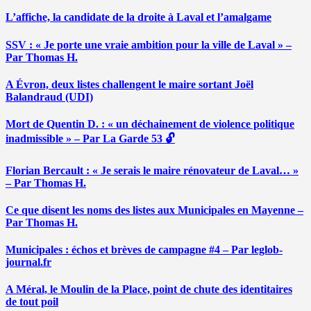
L’affiche, la candidate de la droite à Laval et l’amalgame
SSV : « Je porte une vraie ambition pour la ville de Laval » –
Par Thomas H.
A Évron, deux listes challengent le maire sortant Joël
Balandraud (UDI)
Mort de Quentin D. : « un déchainement de violence politique
inadmissible » – Par La Garde 53 🔓
Florian Bercault : « Je serais le maire rénovateur de Laval… »
– Par Thomas H.
Ce que disent les noms des listes aux Municipales en Mayenne –
Par Thomas H.
Municipales : échos et brèves de campagne #4 – Par leglob-
journal.fr
A Méral, le Moulin de la Place, point de chute des identitaires
de tout poil