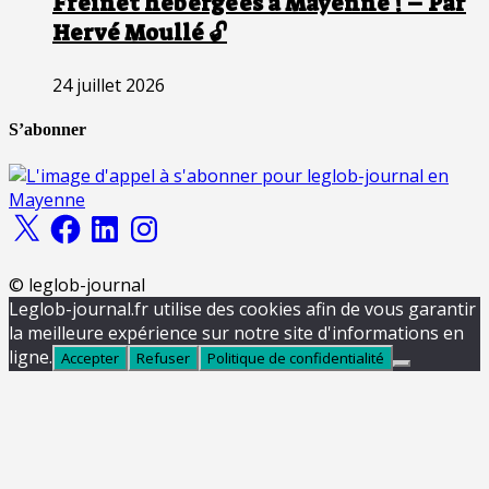
Freinet hébergées à Mayenne ! – Par
Hervé Moullé 🔓
24 juillet 2026
S’abonner
X
Facebook
LinkedIn
Instagram
© leglob-journal
Leglob-journal.fr utilise des cookies afin de vous garantir
la meilleure expérience sur notre site d'informations en
ligne.
Accepter
Refuser
Politique de confidentialité