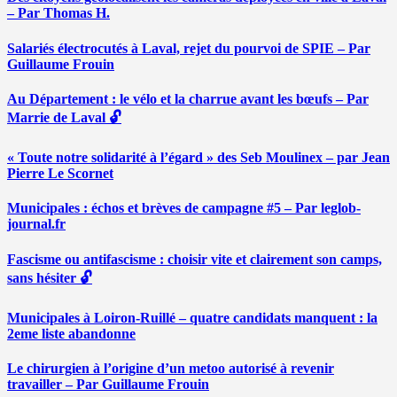
– Par Thomas H.
Salariés électrocutés à Laval, rejet du pourvoi de SPIE – Par
Guillaume Frouin
Au Département : le vélo et la charrue avant les bœufs – Par
Marrie de Laval 🔓
« Toute notre solidarité à l’égard » des Seb Moulinex – par Jean
Pierre Le Scornet
Municipales : échos et brèves de campagne #5 – Par leglob-
journal.fr
Fascisme ou antifascisme : choisir vite et clairement son camps,
sans hésiter 🔓
Municipales à Loiron-Ruillé – quatre candidats manquent : la
2eme liste abandonne
Le chirurgien à l’origine d’un metoo autorisé à revenir
travailler – Par Guillaume Frouin