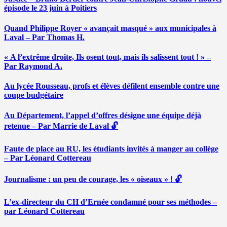
épisode le 23 juin à Poitiers
Quand Philippe Royer « avançait masqué » aux municipales à
Laval – Par Thomas H.
« A l’extrême droite, Ils osent tout, mais ils salissent tout ! » –
Par Raymond A.
Au lycée Rousseau, profs et élèves défilent ensemble contre une
coupe budgétaire
Au Département, l’appel d’offres désigne une équipe déjà
retenue – Par Marrie de Laval 🔓
Faute de place au RU, les étudiants invités à manger au collège
– Par Léonard Cottereau
Journalisme : un peu de courage, les « oiseaux » ! 🔓
L’ex-directeur du CH d’Ernée condamné pour ses méthodes –
par Léonard Cottereau