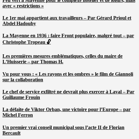
Feu vert à Mayenne pour le complexe hôtelier et de loisirs, mais
avec « restrictions »
Le 1er mai appartient aux travailleurs – Par Gérard Prioul et
Abdel Hadouby
La Mayenne en 1936 : faire Front populaire, malgré tout – par
Christophe Tropeau 🔓
Les premières mesures emblématiques, celles du maire de
L’Huisserie – par Thomas H.
Vu pour vous : « Les rayons et les ombres » le film de Giannoli
sur la collaboration
Le chef de service exfiltré ne devrait plus exercer à Laval – Par
Guillaume Frouin
La défaite de Viktor Orban, une victoire pour l’Europe – par
Michel Ferron
Un premier vrai conseil municipal sous l’acte II de Florian
Bercault