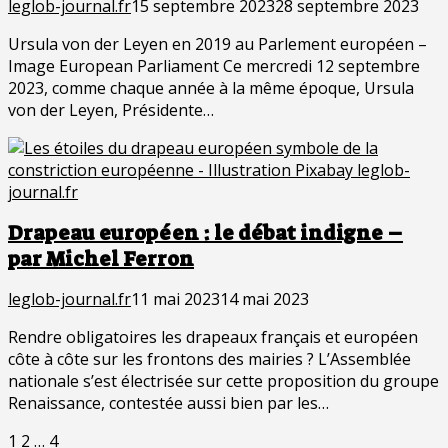
leglob-journal.fr
15 septembre 2023
28 septembre 2023
Ursula von der Leyen en 2019 au Parlement européen –
Image European Parliament Ce mercredi 12 septembre
2023, comme chaque année à la même époque, Ursula
von der Leyen, Présidente…
Drapeau européen : le débat indigne –
par Michel Ferron
leglob-journal.fr
11 mai 2023
14 mai 2023
Rendre obligatoires les drapeaux français et européen
côte à côte sur les frontons des mairies ? L’Assemblée
nationale s’est électrisée sur cette proposition du groupe
Renaissance, contestée aussi bien par les…
Pagination
Page
Page
Page
1
2
…
4