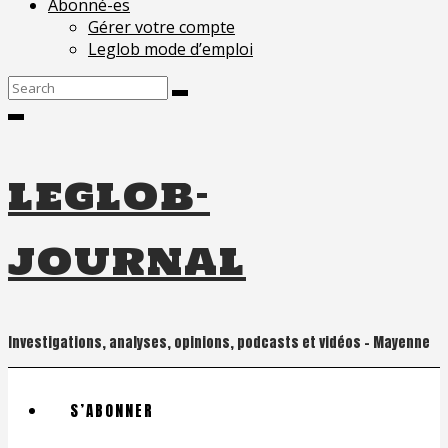
Abonné-es
Gérer votre compte
Leglob mode d’emploi
Search
for:
leglob-
journal
Investigations, analyses, opinions, podcasts et vidéos – Mayenne
S’ABONNER