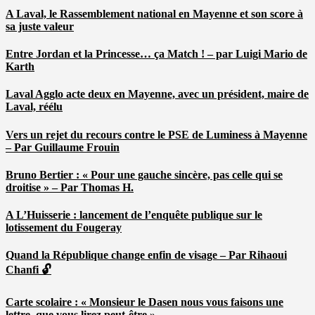
A Laval, le Rassemblement national en Mayenne et son score à
sa juste valeur
Entre Jordan et la Princesse… ça Match ! – par Luigi Mario de
Karth
Laval Agglo acte deux en Mayenne, avec un président, maire de
Laval, réélu
Vers un rejet du recours contre le PSE de Luminess à Mayenne
– Par Guillaume Frouin
Bruno Bertier : « Pour une gauche sincère, pas celle qui se
droitise » – Par Thomas H.
A L’Huisserie : lancement de l’enquête publique sur le
lotissement du Fougeray
Quand la République change enfin de visage – Par Rihaoui
Chanfi 🔓
Carte scolaire : « Monsieur le Dasen nous vous faisons une
lettre, que vous lirez peut-être » …