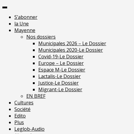
Skip
Pour une presse
to
indépendante en
Je m'abonne
S’abonner
content
Mayenne
la Une
Mayenne
Nos dossiers
Municipales 2026 – Le Dossier
Municipales 2020-Le Dossier
Covid-19-Le Dossier
Europe – Le Dossier
Espace M-Le Dossier
Lactalis-Le Dossier
Justice-Le Dossier
Migrant-Le Dossier
EN BREF
Cultures
Société
Edito
Plus
Leglob-Audio