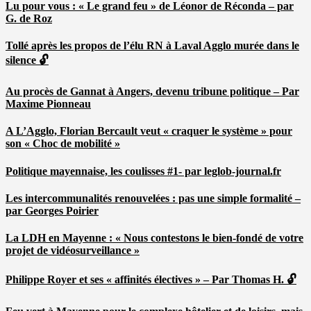
Lu pour vous : « Le grand feu » de Léonor de Réconda – par
G. de Roz
Tollé après les propos de l’élu RN à Laval Agglo murée dans le
silence 🔓
Au procès de Gannat à Angers, devenu tribune politique – Par
Maxime Pionneau
A L’Agglo, Florian Bercault veut « craquer le système » pour
son « Choc de mobilité »
Politique mayennaise, les coulisses #1- par leglob-journal.fr
Les intercommunalités renouvelées : pas une simple formalité –
par Georges Poirier
La LDH en Mayenne : « Nous contestons le bien-fondé de votre
projet de vidéosurveillance »
Philippe Royer et ses « affinités électives » – Par Thomas H. 🔓