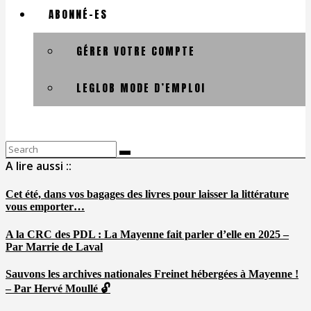
ABONNÉ-ES
GÉRER VOTRE COMPTE
LEGLOB MODE D’EMPLOI
Search
for:
A lire aussi ::
Cet été, dans vos bagages des livres pour laisser la littérature
vous emporter…
A la CRC des PDL : La Mayenne fait parler d’elle en 2025 –
Par Marrie de Laval
Sauvons les archives nationales Freinet hébergées à Mayenne !
– Par Hervé Moullé 🔓