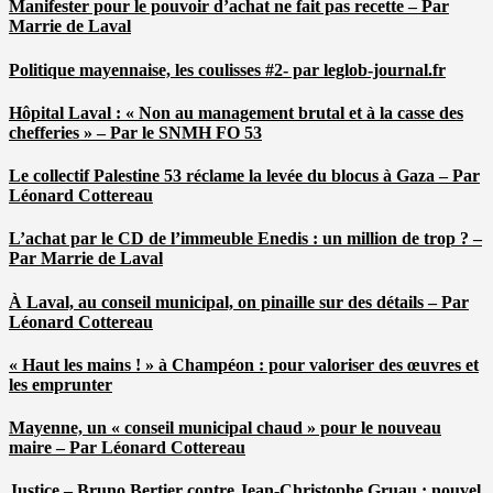
Manifester pour le pouvoir d’achat ne fait pas recette – Par
Marrie de Laval
Politique mayennaise, les coulisses #2- par leglob-journal.fr
Hôpital Laval : « Non au management brutal et à la casse des
chefferies » – Par le SNMH FO 53
Le collectif Palestine 53 réclame la levée du blocus à Gaza – Par
Léonard Cottereau
L’achat par le CD de l’immeuble Enedis : un million de trop ? –
Par Marrie de Laval
À Laval, au conseil municipal, on pinaille sur des détails – Par
Léonard Cottereau
« Haut les mains ! » à Champéon : pour valoriser des œuvres et
les emprunter
Mayenne, un « conseil municipal chaud » pour le nouveau
maire – Par Léonard Cottereau
Justice – Bruno Bertier contre Jean-Christophe Gruau : nouvel