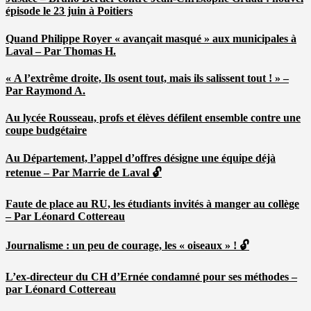
épisode le 23 juin à Poitiers
Quand Philippe Royer « avançait masqué » aux municipales à
Laval – Par Thomas H.
« A l’extrême droite, Ils osent tout, mais ils salissent tout ! » –
Par Raymond A.
Au lycée Rousseau, profs et élèves défilent ensemble contre une
coupe budgétaire
Au Département, l’appel d’offres désigne une équipe déjà
retenue – Par Marrie de Laval 🔓
Faute de place au RU, les étudiants invités à manger au collège
– Par Léonard Cottereau
Journalisme : un peu de courage, les « oiseaux » ! 🔓
L’ex-directeur du CH d’Ernée condamné pour ses méthodes –
par Léonard Cottereau