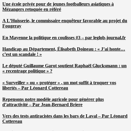
Une école privée pour de jeunes footballeurs asiatiques à
Mézangers retoquée en référé
A L’Huisserie, le commissaire enquêteur favorable au projet du
Fougeray
En Mayenne la politique en coulisses #3 – par leglob-journal.fr
Handicap au Département, Élisabeth Doineau : « J’ai honte…
c’est un scandale ! »
Le député Guillaume Garot soutient Raphaël Glucksmann : un
« recentrage politique » ?
« Surveiller » ou « protéger » , un mot suffit à troquer vos
libertés – Par Léonard Cottereau
Repensons notre modèle agricole pour générer plus
d’attractivité – Par Jean-Bernard Briere
Vers des tests antiracistes dans les bars de Laval – Par Léonard
Cottereau