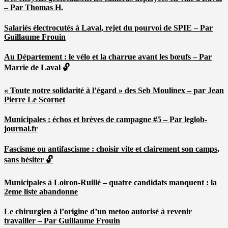
– Par Thomas H.
Salariés électrocutés à Laval, rejet du pourvoi de SPIE – Par
Guillaume Frouin
Au Département : le vélo et la charrue avant les bœufs – Par
Marrie de Laval 🔓
« Toute notre solidarité à l’égard » des Seb Moulinex – par Jean
Pierre Le Scornet
Municipales : échos et brèves de campagne #5 – Par leglob-
journal.fr
Fascisme ou antifascisme : choisir vite et clairement son camps,
sans hésiter 🔓
Municipales à Loiron-Ruillé – quatre candidats manquent : la
2eme liste abandonne
Le chirurgien à l’origine d’un metoo autorisé à revenir
travailler – Par Guillaume Frouin