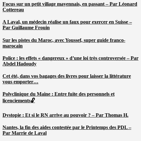
Focus sur un petit village mayennais, en passant – Par Léonard
Cottereau
A Laval, un médecin réalise un faux pour exercer en Suisse –
Par Guillaume Frouin
Sur les pistes du Maroc, avec Youssef, super guide franco-
marocain
Police : les effets « dangereux » d’une loi très controversée – Par
Abdel Hadoudy
Cet été, dans vos bagages des livres pour laisser la littérature
vous emporter…
Polyclinique du Maine : Entre fuite des personnels et
licenciements🔓
Dystopie : Et si le RN arrive au pouvoir ? – Par Thomas H.
Nantes, la fin des aides contestée par le Printemps des PDL –
Par Marrie de Laval