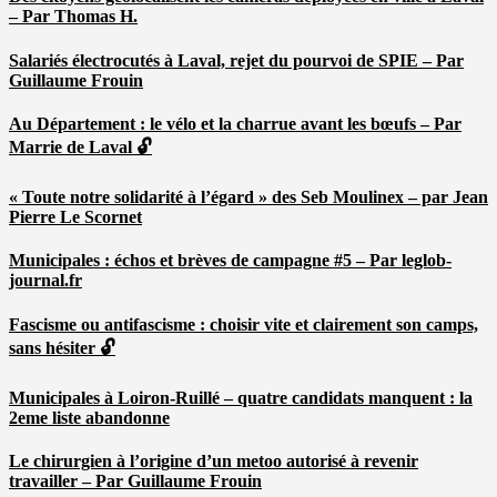
– Par Thomas H.
Salariés électrocutés à Laval, rejet du pourvoi de SPIE – Par
Guillaume Frouin
Au Département : le vélo et la charrue avant les bœufs – Par
Marrie de Laval 🔓
« Toute notre solidarité à l’égard » des Seb Moulinex – par Jean
Pierre Le Scornet
Municipales : échos et brèves de campagne #5 – Par leglob-
journal.fr
Fascisme ou antifascisme : choisir vite et clairement son camps,
sans hésiter 🔓
Municipales à Loiron-Ruillé – quatre candidats manquent : la
2eme liste abandonne
Le chirurgien à l’origine d’un metoo autorisé à revenir
travailler – Par Guillaume Frouin