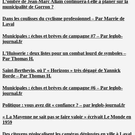
L’ombre de Jean-Marc Allain continuera-t-elle à planer sur la
municipalité de Gorron ?
Dans les coulisses du cyclisme professionnel – Par Marrie de
Laval
Municipales : échos et brèves de campagne #7 – Par leglob-
journal.fr
L’Huisserie : deux listes pour un combat lourd de symboles –
Par Thomas H.
Saint-Berthevin, où l’ « Horizons » très dégagé de Yannick
Borde – Par Thomas H.
Municipales : échos et brèves de campagne #6 – Par leglob-
journal.fr
Politique : vous avez dit « confiance ? – par leglob-journal.fr
« La Mayenne ne sait pas se faire valoir » écrivait Le Monde en
1959
Des citoyens géolocalisent les caméras déployées en ville à Laval