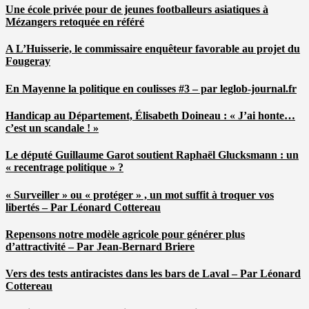
Une école privée pour de jeunes footballeurs asiatiques à
Mézangers retoquée en référé
A L’Huisserie, le commissaire enquêteur favorable au projet du
Fougeray
En Mayenne la politique en coulisses #3 – par leglob-journal.fr
Handicap au Département, Élisabeth Doineau : « J’ai honte…
c’est un scandale ! »
Le député Guillaume Garot soutient Raphaël Glucksmann : un
« recentrage politique » ?
« Surveiller » ou « protéger » , un mot suffit à troquer vos
libertés – Par Léonard Cottereau
Repensons notre modèle agricole pour générer plus
d’attractivité – Par Jean-Bernard Briere
Vers des tests antiracistes dans les bars de Laval – Par Léonard
Cottereau