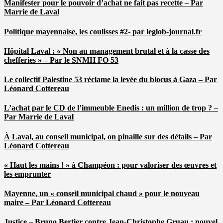
Manifester pour le pouvoir d’achat ne fait pas recette – Par
Marrie de Laval
Politique mayennaise, les coulisses #2- par leglob-journal.fr
Hôpital Laval : « Non au management brutal et à la casse des
chefferies » – Par le SNMH FO 53
Le collectif Palestine 53 réclame la levée du blocus à Gaza – Par
Léonard Cottereau
L’achat par le CD de l’immeuble Enedis : un million de trop ? –
Par Marrie de Laval
À Laval, au conseil municipal, on pinaille sur des détails – Par
Léonard Cottereau
« Haut les mains ! » à Champéon : pour valoriser des œuvres et
les emprunter
Mayenne, un « conseil municipal chaud » pour le nouveau
maire – Par Léonard Cottereau
Justice – Bruno Bertier contre Jean-Christophe Gruau : nouvel