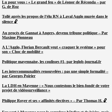
Lu pour vous : « Le grand feu » de Léonor de Réconda – par
G. de Roz
Tollé après les propos de l’élu RN à Laval Agglo murée dans le
silence 🔓
Au procès de Gannat à Angers, devenu tribune politique – Par
Maxime Pionneau
A L’Agglo, Florian Bercault veut « craquer le système » pour
son « Choc de mobilité »
Politique mayennaise, les coulisses #1- par leglob-journal.fr
Les intercommunalités renouvelées : pas une simple formalité –
par Georges Poirier
La LDH en Mayenne : « Nous contestons le bien-fondé de votre
projet de vidéosurveillance »
Philippe Royer et ses « affinités électives » – Par Thomas H. 🔓