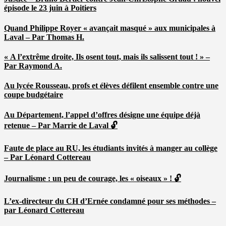
épisode le 23 juin à Poitiers
Quand Philippe Royer « avançait masqué » aux municipales à
Laval – Par Thomas H.
« A l’extrême droite, Ils osent tout, mais ils salissent tout ! » –
Par Raymond A.
Au lycée Rousseau, profs et élèves défilent ensemble contre une
coupe budgétaire
Au Département, l’appel d’offres désigne une équipe déjà
retenue – Par Marrie de Laval 🔓
Faute de place au RU, les étudiants invités à manger au collège
– Par Léonard Cottereau
Journalisme : un peu de courage, les « oiseaux » ! 🔓
L’ex-directeur du CH d’Ernée condamné pour ses méthodes –
par Léonard Cottereau