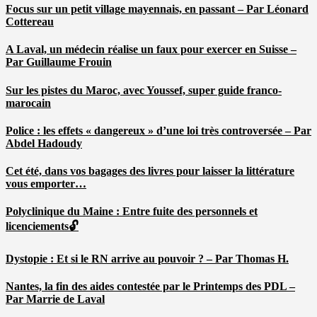
Focus sur un petit village mayennais, en passant – Par Léonard
Cottereau
A Laval, un médecin réalise un faux pour exercer en Suisse –
Par Guillaume Frouin
Sur les pistes du Maroc, avec Youssef, super guide franco-
marocain
Police : les effets « dangereux » d’une loi très controversée – Par
Abdel Hadoudy
Cet été, dans vos bagages des livres pour laisser la littérature
vous emporter…
Polyclinique du Maine : Entre fuite des personnels et
licenciements🔓
Dystopie : Et si le RN arrive au pouvoir ? – Par Thomas H.
Nantes, la fin des aides contestée par le Printemps des PDL –
Par Marrie de Laval