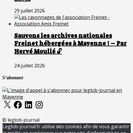
29 juillet 2026
Sauvons les archives nationales
Freinet hébergées à Mayenne ! – Par
Hervé Moullé 🔓
24 juillet 2026
S’abonner
X
Facebook
LinkedIn
Instagram
© leglob-journal
Leglob-journal.fr utilise des cookies afin de vous garantir
la meilleure expérience sur notre site d'informations en