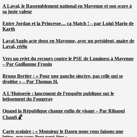
A Laval, le Rassemblement national en Mayenne et son score à
sa juste valeur
Entre Jordan et la Princesse… ça Match ! – par Luigi Mario de
Karth
Laval Agglo acte deux en Mayenne, avec un président, maire de
Laval, réélu
Vers un rejet du recours contre le PSE de Luminess à Mayenne
– Par Guillaume Frouin
Bruno Bertier : « Pour une gauche sincère, pas celle qui se
droitise » – Par Thomas H.
A L’Huisserie : lancement de l’enquête publique sur le
lotissement du Fougeray
Quand la République change enfin de visage – Par Rihaoui
Chanfi 🔓
Carte scolaire : « Monsieur le Dasen nous vous faisons une
lettre, que vous lirez peut-être » …