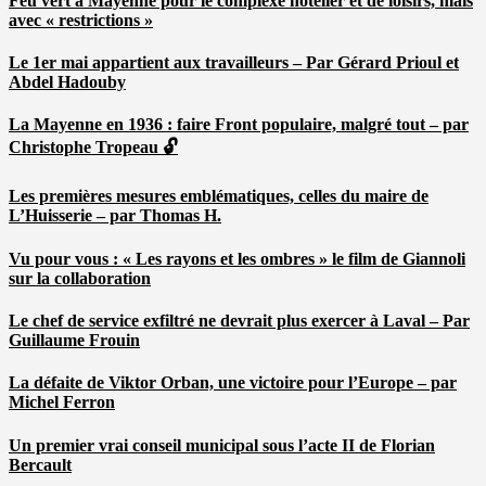
Feu vert à Mayenne pour le complexe hôtelier et de loisirs, mais
avec « restrictions »
Le 1er mai appartient aux travailleurs – Par Gérard Prioul et
Abdel Hadouby
La Mayenne en 1936 : faire Front populaire, malgré tout – par
Christophe Tropeau 🔓
Les premières mesures emblématiques, celles du maire de
L’Huisserie – par Thomas H.
Vu pour vous : « Les rayons et les ombres » le film de Giannoli
sur la collaboration
Le chef de service exfiltré ne devrait plus exercer à Laval – Par
Guillaume Frouin
La défaite de Viktor Orban, une victoire pour l’Europe – par
Michel Ferron
Un premier vrai conseil municipal sous l’acte II de Florian
Bercault