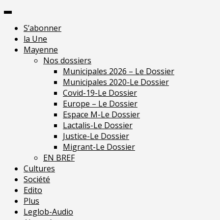
Skip
Pour une presse
to
indépendante en
Je m'abonne
S’abonner
content
Mayenne
la Une
Mayenne
Nos dossiers
Municipales 2026 – Le Dossier
Municipales 2020-Le Dossier
Covid-19-Le Dossier
Europe – Le Dossier
Espace M-Le Dossier
Lactalis-Le Dossier
Justice-Le Dossier
Migrant-Le Dossier
EN BREF
Cultures
Société
Edito
Plus
Leglob-Audio