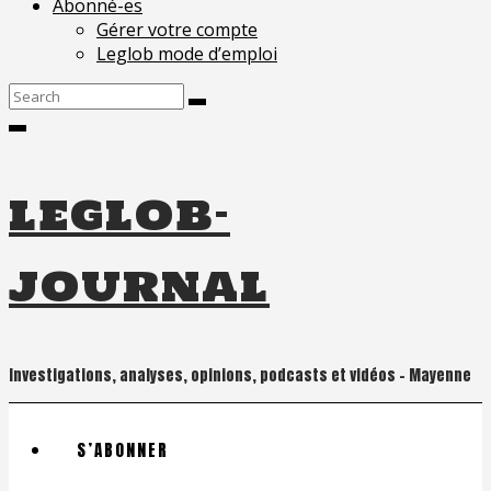
Abonné-es
Gérer votre compte
Leglob mode d’emploi
Search
for:
leglob-
journal
Investigations, analyses, opinions, podcasts et vidéos – Mayenne
S’ABONNER