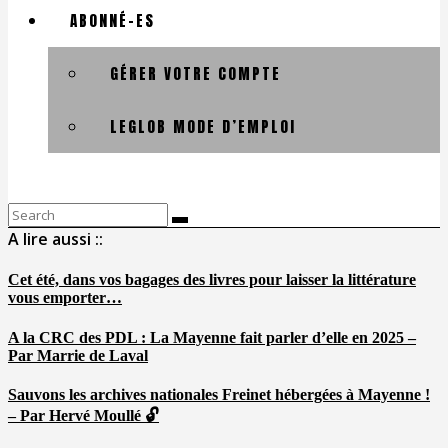
ABONNÉ-ES
GÉRER VOTRE COMPTE
LEGLOB MODE D’EMPLOI
Search
for:
A lire aussi ::
Cet été, dans vos bagages des livres pour laisser la littérature
vous emporter…
A la CRC des PDL : La Mayenne fait parler d’elle en 2025 –
Par Marrie de Laval
Sauvons les archives nationales Freinet hébergées à Mayenne !
– Par Hervé Moullé 🔓