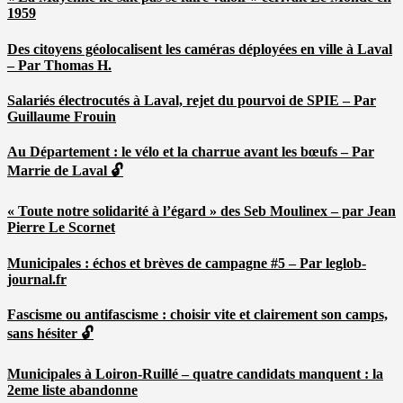
1959
Des citoyens géolocalisent les caméras déployées en ville à Laval
– Par Thomas H.
Salariés électrocutés à Laval, rejet du pourvoi de SPIE – Par
Guillaume Frouin
Au Département : le vélo et la charrue avant les bœufs – Par
Marrie de Laval 🔓
« Toute notre solidarité à l’égard » des Seb Moulinex – par Jean
Pierre Le Scornet
Municipales : échos et brèves de campagne #5 – Par leglob-
journal.fr
Fascisme ou antifascisme : choisir vite et clairement son camps,
sans hésiter 🔓
Municipales à Loiron-Ruillé – quatre candidats manquent : la
2eme liste abandonne