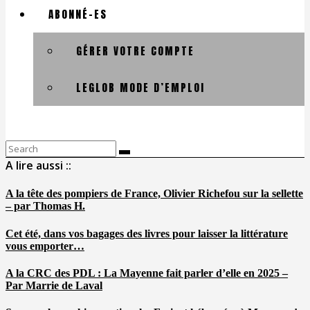
ABONNÉ-ES
GÉRER VOTRE COMPTE
LEGLOB MODE D’EMPLOI
Search
for:
A lire aussi ::
A la tête des pompiers de France, Olivier Richefou sur la sellette
– par Thomas H.
Cet été, dans vos bagages des livres pour laisser la littérature
vous emporter…
A la CRC des PDL : La Mayenne fait parler d’elle en 2025 –
Par Marrie de Laval