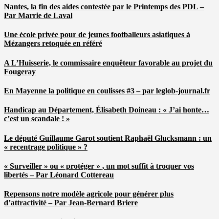
Nantes, la fin des aides contestée par le Printemps des PDL –
Par Marrie de Laval
Une école privée pour de jeunes footballeurs asiatiques à
Mézangers retoquée en référé
A L’Huisserie, le commissaire enquêteur favorable au projet du
Fougeray
En Mayenne la politique en coulisses #3 – par leglob-journal.fr
Handicap au Département, Élisabeth Doineau : « J’ai honte…
c’est un scandale ! »
Le député Guillaume Garot soutient Raphaël Glucksmann : un
« recentrage politique » ?
« Surveiller » ou « protéger » , un mot suffit à troquer vos
libertés – Par Léonard Cottereau
Repensons notre modèle agricole pour générer plus
d’attractivité – Par Jean-Bernard Briere