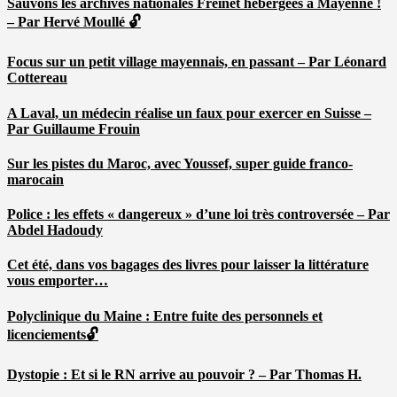
Sauvons les archives nationales Freinet hébergées à Mayenne !
– Par Hervé Moullé 🔓
Focus sur un petit village mayennais, en passant – Par Léonard
Cottereau
A Laval, un médecin réalise un faux pour exercer en Suisse –
Par Guillaume Frouin
Sur les pistes du Maroc, avec Youssef, super guide franco-
marocain
Police : les effets « dangereux » d’une loi très controversée – Par
Abdel Hadoudy
Cet été, dans vos bagages des livres pour laisser la littérature
vous emporter…
Polyclinique du Maine : Entre fuite des personnels et
licenciements🔓
Dystopie : Et si le RN arrive au pouvoir ? – Par Thomas H.