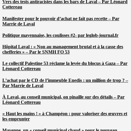
Vers des tests antiracistes dans les bars de Laval – Par Léonard
Cottereau
Manifester pour le pouvoir d’achat ne fait pas recette – Par
Marrie de Laval
Politique mayennaise, les coulisses #2- par leglob-journal.fr
Hôpital Laval : « Non au management brutal et à la casse des
chefferies » – Par le SNMH FO 53
Le collectif Palestine 53 réclame la levée du blocus à Gaza – Par
Léonard Cottereau
L’achat par le CD de l’immeuble Enedis : un million de trop ? –
Par Marrie de Laval
À Laval, au conseil municipal, on pinaille sur des détails – Par
Léonard Cottereau
« Haut les mains ! » à Champéon : pour valoriser des œuvres et
les emprunter
Mayenne, un « conseil municipal chaud » pour le nouveau