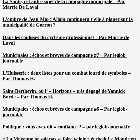
La Santé, cet autre sujet de la campagne municipale – Par
Marrie De Laval
L’ombre de Jean-Marc Allain continuera-t-elle à planer sur la
municipalité de Gorron ?
Dans les coulisses du cyclisme professionnel – Par Marrie de
Laval
Municipales : échos et brèves de campagne #7 – Par leglob-
journal.fr
L’Huisserie : deux listes pour un combat lourd de symboles –
Par Thomas H.
Saint-Berthevin, où l’ « Horizons » très dégagé de Yannick
Borde – Par Thomas H.
Municipales : échos et brèves de campagne #6 – Par leglob-
journal.fr
Politique : vous avez dit « confiance ? – par leglob-journal.fr
« La Mayenne ne sait pas se faire valoir » écrivait Le Monde en