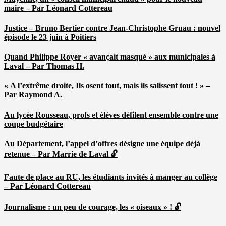
maire – Par Léonard Cottereau
Justice – Bruno Bertier contre Jean-Christophe Gruau : nouvel
épisode le 23 juin à Poitiers
Quand Philippe Royer « avançait masqué » aux municipales à
Laval – Par Thomas H.
« A l’extrême droite, Ils osent tout, mais ils salissent tout ! » –
Par Raymond A.
Au lycée Rousseau, profs et élèves défilent ensemble contre une
coupe budgétaire
Au Département, l’appel d’offres désigne une équipe déjà
retenue – Par Marrie de Laval 🔓
Faute de place au RU, les étudiants invités à manger au collège
– Par Léonard Cottereau
Journalisme : un peu de courage, les « oiseaux » ! 🔓