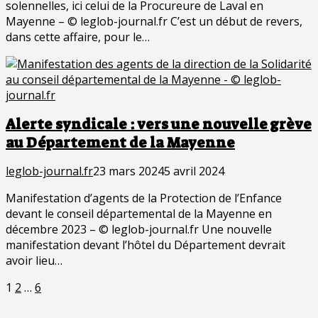
solennelles, ici celui de la Procureure de Laval en
Mayenne – © leglob-journal.fr C’est un début de revers,
dans cette affaire, pour le…
Alerte syndicale : vers une nouvelle grève
au Département de la Mayenne
leglob-journal.fr
23 mars 2024
5 avril 2024
Manifestation d’agents de la Protection de l’Enfance
devant le conseil départemental de la Mayenne en
décembre 2023 – © leglob-journal.fr Une nouvelle
manifestation devant l’hôtel du Département devrait
avoir lieu…
Pagination
Page
Page
Page
1
2
…
6
des