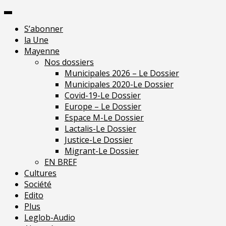
Skip
Pour une presse
to
indépendante en
Je m'abonne
S’abonner
content
Mayenne
la Une
Mayenne
Nos dossiers
Municipales 2026 – Le Dossier
Municipales 2020-Le Dossier
Covid-19-Le Dossier
Europe – Le Dossier
Espace M-Le Dossier
Lactalis-Le Dossier
Justice-Le Dossier
Migrant-Le Dossier
EN BREF
Cultures
Société
Edito
Plus
Leglob-Audio