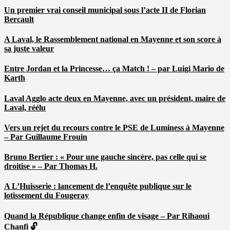
Un premier vrai conseil municipal sous l’acte II de Florian
Bercault
A Laval, le Rassemblement national en Mayenne et son score à
sa juste valeur
Entre Jordan et la Princesse… ça Match ! – par Luigi Mario de
Karth
Laval Agglo acte deux en Mayenne, avec un président, maire de
Laval, réélu
Vers un rejet du recours contre le PSE de Luminess à Mayenne
– Par Guillaume Frouin
Bruno Bertier : « Pour une gauche sincère, pas celle qui se
droitise » – Par Thomas H.
A L’Huisserie : lancement de l’enquête publique sur le
lotissement du Fougeray
Quand la République change enfin de visage – Par Rihaoui
Chanfi 🔓