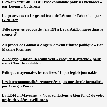
L’ex-directeur du CH d’Ernée condamné pour ses méthodes –
par Léonard Cottereau
Lu pour vous : « Le grand feu » de Léonor de Réconda – par
G. de Roz
Tollé après les propos de l’élu RN à Laval Agglo murée dans le
silence 🔓
Au procès de Gannat à Angers, devenu tribune politique – Par
Maxime Pionneau
A L’Agglo, Florian Bercault veut « craquer le système » pour
son « Choc de mobilité »
Politique mayennaise, les coulisses #1- par leglob-journal.fr
Les intercommunalités renouvelées : pas une simple formalité –
par Georges Poirier
La LDH en Mayenne : « Nous contestons le bien-fondé de votre
projet de vidéosurveillance »