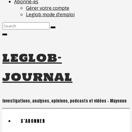
Abonné-es
Gérer votre compte
Leglob mode d’emploi
Search
for:
leglob-
journal
Investigations, analyses, opinions, podcasts et vidéos – Mayenne
S’ABONNER