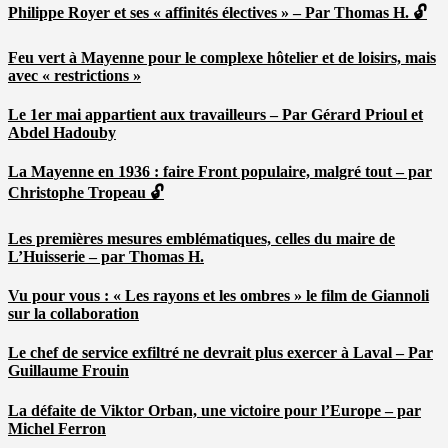
Philippe Royer et ses « affinités électives » – Par Thomas H. 🔓
Feu vert à Mayenne pour le complexe hôtelier et de loisirs, mais
avec « restrictions »
Le 1er mai appartient aux travailleurs – Par Gérard Prioul et
Abdel Hadouby
La Mayenne en 1936 : faire Front populaire, malgré tout – par
Christophe Tropeau 🔓
Les premières mesures emblématiques, celles du maire de
L’Huisserie – par Thomas H.
Vu pour vous : « Les rayons et les ombres » le film de Giannoli
sur la collaboration
Le chef de service exfiltré ne devrait plus exercer à Laval – Par
Guillaume Frouin
La défaite de Viktor Orban, une victoire pour l’Europe – par
Michel Ferron