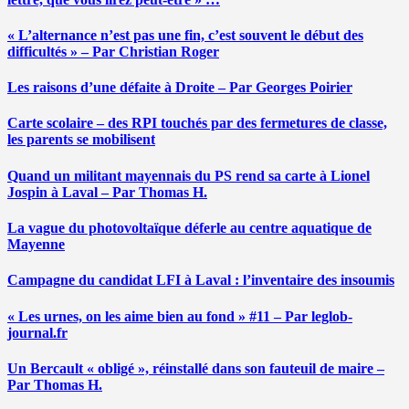
« L’alternance n’est pas une fin, c’est souvent le début des
difficultés » – Par Christian Roger
Les raisons d’une défaite à Droite – Par Georges Poirier
Carte scolaire – des RPI touchés par des fermetures de classe,
les parents se mobilisent
Quand un militant mayennais du PS rend sa carte à Lionel
Jospin à Laval – Par Thomas H.
La vague du photovoltaïque déferle au centre aquatique de
Mayenne
Campagne du candidat LFI à Laval : l’inventaire des insoumis
« Les urnes, on les aime bien au fond » #11 – Par leglob-
journal.fr
Un Bercault « obligé », réinstallé dans son fauteuil de maire –
Par Thomas H.