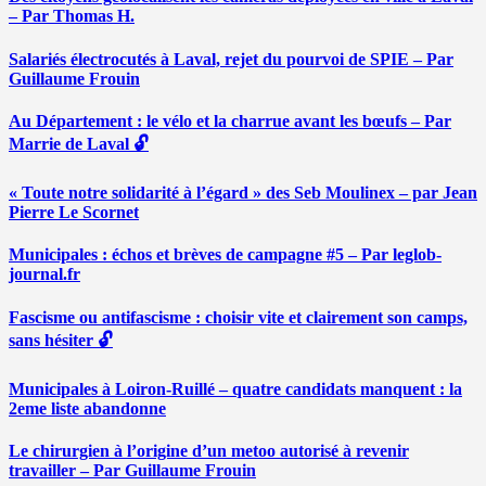
– Par Thomas H.
Salariés électrocutés à Laval, rejet du pourvoi de SPIE – Par
Guillaume Frouin
Au Département : le vélo et la charrue avant les bœufs – Par
Marrie de Laval 🔓
« Toute notre solidarité à l’égard » des Seb Moulinex – par Jean
Pierre Le Scornet
Municipales : échos et brèves de campagne #5 – Par leglob-
journal.fr
Fascisme ou antifascisme : choisir vite et clairement son camps,
sans hésiter 🔓
Municipales à Loiron-Ruillé – quatre candidats manquent : la
2eme liste abandonne
Le chirurgien à l’origine d’un metoo autorisé à revenir
travailler – Par Guillaume Frouin