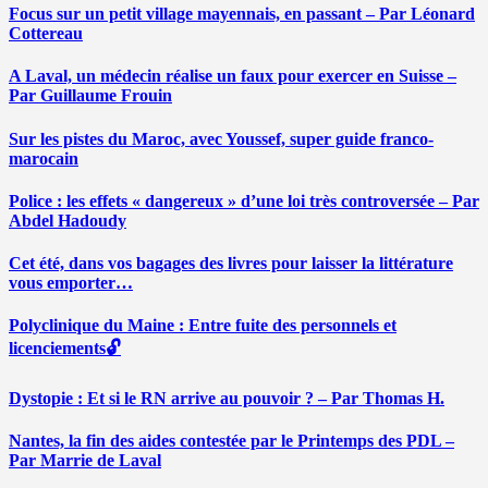
Focus sur un petit village mayennais, en passant – Par Léonard
Cottereau
A Laval, un médecin réalise un faux pour exercer en Suisse –
Par Guillaume Frouin
Sur les pistes du Maroc, avec Youssef, super guide franco-
marocain
Police : les effets « dangereux » d’une loi très controversée – Par
Abdel Hadoudy
Cet été, dans vos bagages des livres pour laisser la littérature
vous emporter…
Polyclinique du Maine : Entre fuite des personnels et
licenciements🔓
Dystopie : Et si le RN arrive au pouvoir ? – Par Thomas H.
Nantes, la fin des aides contestée par le Printemps des PDL –
Par Marrie de Laval