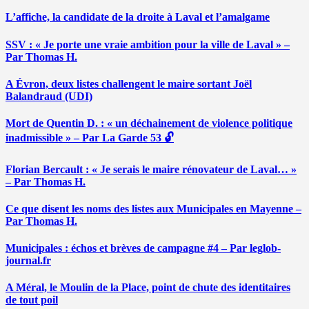
L’affiche, la candidate de la droite à Laval et l’amalgame
SSV : « Je porte une vraie ambition pour la ville de Laval » –
Par Thomas H.
A Évron, deux listes challengent le maire sortant Joël
Balandraud (UDI)
Mort de Quentin D. : « un déchainement de violence politique
inadmissible » – Par La Garde 53 🔓
Florian Bercault : « Je serais le maire rénovateur de Laval… »
– Par Thomas H.
Ce que disent les noms des listes aux Municipales en Mayenne –
Par Thomas H.
Municipales : échos et brèves de campagne #4 – Par leglob-
journal.fr
A Méral, le Moulin de la Place, point de chute des identitaires
de tout poil