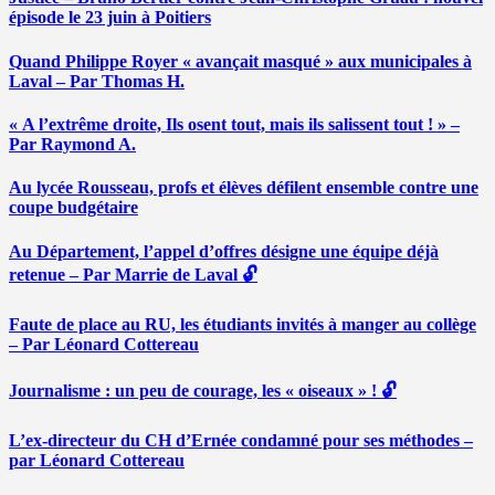
épisode le 23 juin à Poitiers
Quand Philippe Royer « avançait masqué » aux municipales à
Laval – Par Thomas H.
« A l’extrême droite, Ils osent tout, mais ils salissent tout ! » –
Par Raymond A.
Au lycée Rousseau, profs et élèves défilent ensemble contre une
coupe budgétaire
Au Département, l’appel d’offres désigne une équipe déjà
retenue – Par Marrie de Laval 🔓
Faute de place au RU, les étudiants invités à manger au collège
– Par Léonard Cottereau
Journalisme : un peu de courage, les « oiseaux » ! 🔓
L’ex-directeur du CH d’Ernée condamné pour ses méthodes –
par Léonard Cottereau