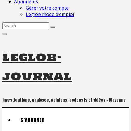
Abonné-es
Gérer votre compte
Leglob mode d’emploi
Search
for:
leglob-
journal
Investigations, analyses, opinions, podcasts et vidéos – Mayenne
S’ABONNER