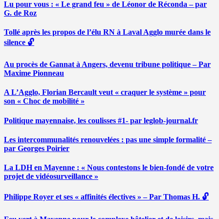
Lu pour vous : « Le grand feu » de Léonor de Réconda – par
G. de Roz
Tollé après les propos de l’élu RN à Laval Agglo murée dans le
silence 🔓
Au procès de Gannat à Angers, devenu tribune politique – Par
Maxime Pionneau
A L’Agglo, Florian Bercault veut « craquer le système » pour
son « Choc de mobilité »
Politique mayennaise, les coulisses #1- par leglob-journal.fr
Les intercommunalités renouvelées : pas une simple formalité –
par Georges Poirier
La LDH en Mayenne : « Nous contestons le bien-fondé de votre
projet de vidéosurveillance »
Philippe Royer et ses « affinités électives » – Par Thomas H. 🔓