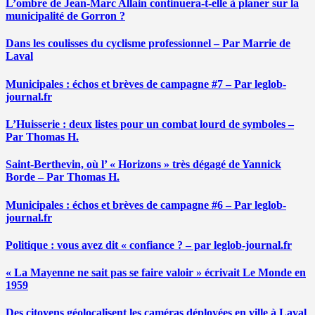
L’ombre de Jean-Marc Allain continuera-t-elle à planer sur la
municipalité de Gorron ?
Dans les coulisses du cyclisme professionnel – Par Marrie de
Laval
Municipales : échos et brèves de campagne #7 – Par leglob-
journal.fr
L’Huisserie : deux listes pour un combat lourd de symboles –
Par Thomas H.
Saint-Berthevin, où l’ « Horizons » très dégagé de Yannick
Borde – Par Thomas H.
Municipales : échos et brèves de campagne #6 – Par leglob-
journal.fr
Politique : vous avez dit « confiance ? – par leglob-journal.fr
« La Mayenne ne sait pas se faire valoir » écrivait Le Monde en
1959
Des citoyens géolocalisent les caméras déployées en ville à Laval