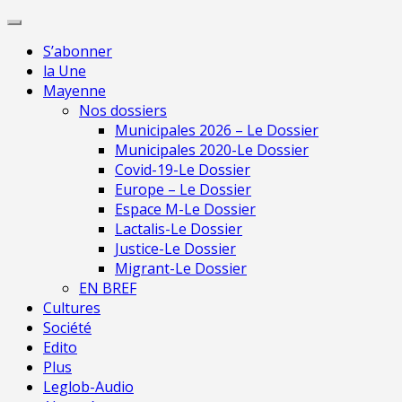
Skip
Pour une presse
to
indépendante en
Je m'abonne
S’abonner
content
Mayenne
la Une
Mayenne
Nos dossiers
Municipales 2026 – Le Dossier
Municipales 2020-Le Dossier
Covid-19-Le Dossier
Europe – Le Dossier
Espace M-Le Dossier
Lactalis-Le Dossier
Justice-Le Dossier
Migrant-Le Dossier
EN BREF
Cultures
Société
Edito
Plus
Leglob-Audio