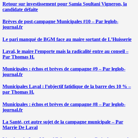
Retour sur investissement pour Samia Soultani Vigneron, la
candidate défaite
Brèves de post-campagne Municipales #10 – Par leglob-
journal.fr
Le pari manqué de BGM face au maire sortant de L’Huisserie
Laval, le maire l’emporte mais la radicalité entre au conseil –
Par Thomas H.
Municipales : échos et brèves de campagne #9 – Par leglob-
journal.fr
Municipales Laval : l’objectif fatidique de la barre des 10 % –
par Thomas H.
Municipales : échos et brèves de campagne #8 – Par leglob-
journal.fr
La Santé, cet autre sujet de la campagne municipale – Par
Marrie De Laval