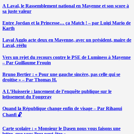
A Laval, le Rassemblement national en Mayenne et son score à
sa juste valeur
Entre Jordan et la Princesse… ça Match ! – par Luigi Mario de
Karth
Laval Agglo acte deux en Mayenne, avec un président, maire de
Laval, réélu
Vers un rejet du recours contre le PSE de Luminess à Mayenne
– Par Guillaume Frouin
Bruno Bertier : « Pour une gauche sincère, pas celle qui se
droitise » – Par Thomas H.
A L’Huisserie : lancement de l’enquête publique sur le
lotissement du Fougeray
Quand la République change enfin de visage – Par Rihaoui
Chanfi 🔓
Carte scolaire : « Monsieur le Dasen nous vous faisons une
lettre, que vous lirez peut-être » …