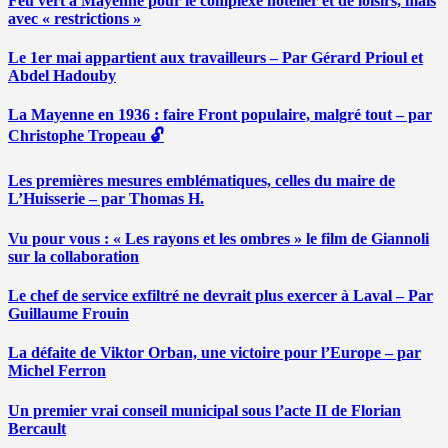
Feu vert à Mayenne pour le complexe hôtelier et de loisirs, mais
avec « restrictions »
Le 1er mai appartient aux travailleurs – Par Gérard Prioul et
Abdel Hadouby
La Mayenne en 1936 : faire Front populaire, malgré tout – par
Christophe Tropeau 🔓
Les premières mesures emblématiques, celles du maire de
L’Huisserie – par Thomas H.
Vu pour vous : « Les rayons et les ombres » le film de Giannoli
sur la collaboration
Le chef de service exfiltré ne devrait plus exercer à Laval – Par
Guillaume Frouin
La défaite de Viktor Orban, une victoire pour l’Europe – par
Michel Ferron
Un premier vrai conseil municipal sous l’acte II de Florian
Bercault