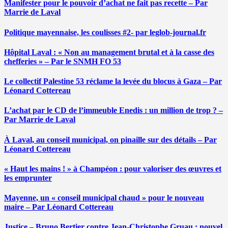
Manifester pour le pouvoir d’achat ne fait pas recette – Par
Marrie de Laval
Politique mayennaise, les coulisses #2- par leglob-journal.fr
Hôpital Laval : « Non au management brutal et à la casse des
chefferies » – Par le SNMH FO 53
Le collectif Palestine 53 réclame la levée du blocus à Gaza – Par
Léonard Cottereau
L’achat par le CD de l’immeuble Enedis : un million de trop ? –
Par Marrie de Laval
À Laval, au conseil municipal, on pinaille sur des détails – Par
Léonard Cottereau
« Haut les mains ! » à Champéon : pour valoriser des œuvres et
les emprunter
Mayenne, un « conseil municipal chaud » pour le nouveau
maire – Par Léonard Cottereau
Justice – Bruno Bertier contre Jean-Christophe Gruau : nouvel