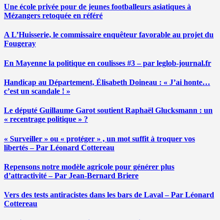
Une école privée pour de jeunes footballeurs asiatiques à
Mézangers retoquée en référé
A L’Huisserie, le commissaire enquêteur favorable au projet du
Fougeray
En Mayenne la politique en coulisses #3 – par leglob-journal.fr
Handicap au Département, Élisabeth Doineau : « J’ai honte…
c’est un scandale ! »
Le député Guillaume Garot soutient Raphaël Glucksmann : un
« recentrage politique » ?
« Surveiller » ou « protéger » , un mot suffit à troquer vos
libertés – Par Léonard Cottereau
Repensons notre modèle agricole pour générer plus
d’attractivité – Par Jean-Bernard Briere
Vers des tests antiracistes dans les bars de Laval – Par Léonard
Cottereau