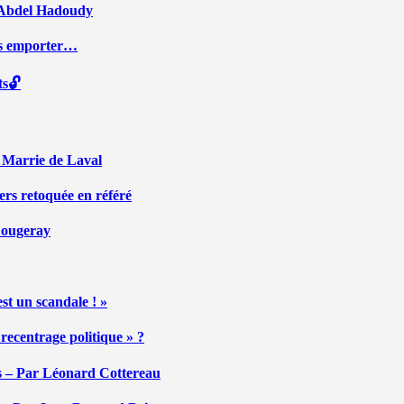
ar Abdel Hadoudy
ous emporter…
ts🔓
r Marrie de Laval
ers retoquée en référé
 Fougeray
st un scandale ! »
ecentrage politique » ?
tés – Par Léonard Cottereau