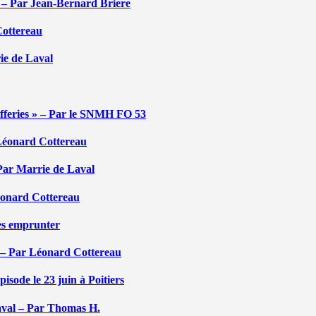
é – Par Jean-Bernard Briere
Cottereau
rie de Laval
efferies » – Par le SNMH FO 53
r Léonard Cottereau
 Par Marrie de Laval
Léonard Cottereau
les emprunter
 – Par Léonard Cottereau
sode le 23 juin à Poitiers
aval – Par Thomas H.