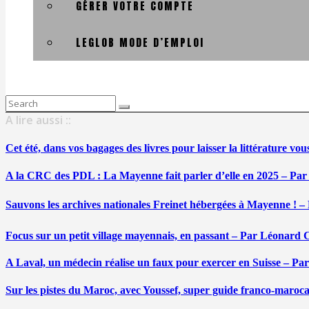
GÉRER VOTRE COMPTE
LEGLOB MODE D’EMPLOI
Search
for:
A lire aussi ::
Cet été, dans vos bagages des livres pour laisser la littérature v
A la CRC des PDL : La Mayenne fait parler d’elle en 2025 – Par
Sauvons les archives nationales Freinet hébergées à Mayenne ! –
Focus sur un petit village mayennais, en passant – Par Léonard 
A Laval, un médecin réalise un faux pour exercer en Suisse – Pa
Sur les pistes du Maroc, avec Youssef, super guide franco-maroc