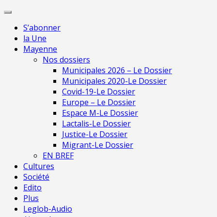
Skip
Pour 
to
S’abonner
content
la Une
Mayenne
Nos dossiers
Municipales 2026 – Le Dossier
Municipales 2020-Le Dossier
Covid-19-Le Dossier
Europe – Le Dossier
Espace M-Le Dossier
Lactalis-Le Dossier
Justice-Le Dossier
Migrant-Le Dossier
EN BREF
Cultures
Société
Edito
Plus
Leglob-Audio