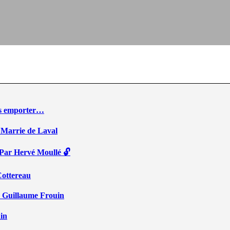
ous emporter…
 Marrie de Laval
 Par Hervé Moullé 🔓
Cottereau
r Guillaume Frouin
ain