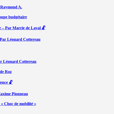
Par Raymond A.
coupe budgétaire
e – Par Marrie de Laval 🔓
 – Par Léonard Cottereau
ar Léonard Cottereau
 de Roz
lence 🔓
 Maxime Pionneau
 « Choc de mobilité »