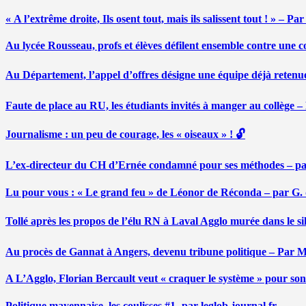
« A l’extrême droite, Ils osent tout, mais ils salissent tout ! » – 
Au lycée Rousseau, profs et élèves défilent ensemble contre une 
Au Département, l’appel d’offres désigne une équipe déjà retenu
Faute de place au RU, les étudiants invités à manger au collège
Journalisme : un peu de courage, les « oiseaux » ! 🔓
L’ex-directeur du CH d’Ernée condamné pour ses méthodes – p
Lu pour vous : « Le grand feu » de Léonor de Réconda – par G.
Tollé après les propos de l’élu RN à Laval Agglo murée dans le si
Au procès de Gannat à Angers, devenu tribune politique – Par
A L’Agglo, Florian Bercault veut « craquer le système » pour son
Politique mayennaise, les coulisses #1- par leglob-journal.fr