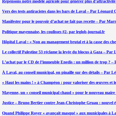
Repensons notre modèle agricole pour générer plus d’attractivit
Vers des tests antiracistes dans les bars de Laval – Par Léonard 
Manifester pour le pouvoir d’achat ne fait pas recette – Par Mar
Politique mayennaise, les coulisses #2- par leglob-journal.fr
Hôpital Laval : « Non au management brutal et à la casse des ch
Le collectif Palestine 53 réclame la levée du blocus à Gaza – Pa
L’achat par le CD de l’immeuble Enedis : un million de trop ? –
À Laval, au conseil municipal, on pinaille sur des détails – Par 
« Haut les mains ! » à Champéon : pour valoriser des œuvres et 
Mayenne, un « conseil municipal chaud » pour le nouveau maire
Justice – Bruno Bertier contre Jean-Christophe Gruau : nouvel épi
Quand Philippe Royer « avançait masqué » aux municipales à L