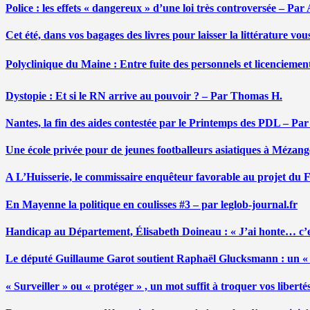
Police : les effets « dangereux » d’une loi très controversée – P
Cet été, dans vos bagages des livres pour laisser la littérature v
Polyclinique du Maine : Entre fuite des personnels et licenciemen
Dystopie : Et si le RN arrive au pouvoir ? – Par Thomas H.
Nantes, la fin des aides contestée par le Printemps des PDL – Pa
Une école privée pour de jeunes footballeurs asiatiques à Mézang
A L’Huisserie, le commissaire enquêteur favorable au projet du
En Mayenne la politique en coulisses #3 – par leglob-journal.fr
Handicap au Département, Élisabeth Doineau : « J’ai honte… c’e
Le député Guillaume Garot soutient Raphaël Glucksmann : un « r
« Surveiller » ou « protéger » , un mot suffit à troquer vos liber