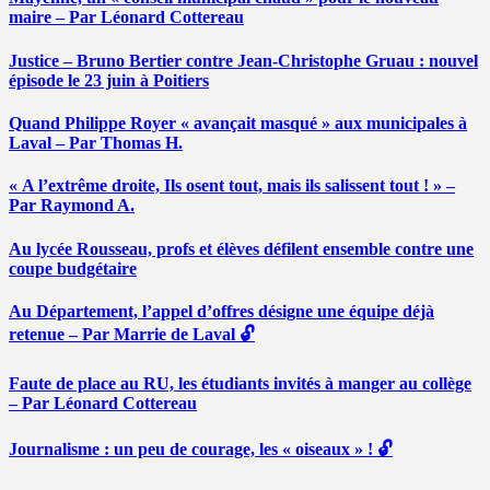
maire – Par Léonard Cottereau
Justice – Bruno Bertier contre Jean-Christophe Gruau : nouvel
épisode le 23 juin à Poitiers
Quand Philippe Royer « avançait masqué » aux municipales à
Laval – Par Thomas H.
« A l’extrême droite, Ils osent tout, mais ils salissent tout ! » –
Par Raymond A.
Au lycée Rousseau, profs et élèves défilent ensemble contre une
coupe budgétaire
Au Département, l’appel d’offres désigne une équipe déjà
retenue – Par Marrie de Laval 🔓
Faute de place au RU, les étudiants invités à manger au collège
– Par Léonard Cottereau
Journalisme : un peu de courage, les « oiseaux » ! 🔓