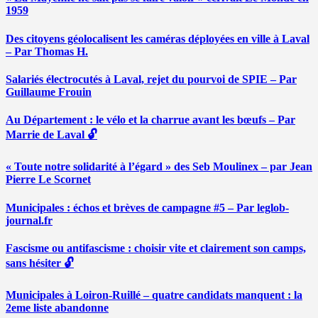
1959
Des citoyens géolocalisent les caméras déployées en ville à Laval
– Par Thomas H.
Salariés électrocutés à Laval, rejet du pourvoi de SPIE – Par
Guillaume Frouin
Au Département : le vélo et la charrue avant les bœufs – Par
Marrie de Laval 🔓
« Toute notre solidarité à l’égard » des Seb Moulinex – par Jean
Pierre Le Scornet
Municipales : échos et brèves de campagne #5 – Par leglob-
journal.fr
Fascisme ou antifascisme : choisir vite et clairement son camps,
sans hésiter 🔓
Municipales à Loiron-Ruillé – quatre candidats manquent : la
2eme liste abandonne