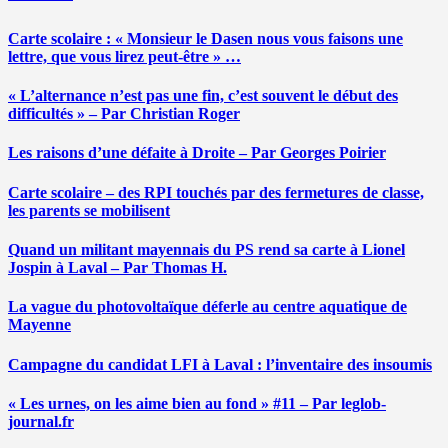
Carte scolaire : « Monsieur le Dasen nous vous faisons une
lettre, que vous lirez peut-être » …
« L’alternance n’est pas une fin, c’est souvent le début des
difficultés » – Par Christian Roger
Les raisons d’une défaite à Droite – Par Georges Poirier
Carte scolaire – des RPI touchés par des fermetures de classe,
les parents se mobilisent
Quand un militant mayennais du PS rend sa carte à Lionel
Jospin à Laval – Par Thomas H.
La vague du photovoltaïque déferle au centre aquatique de
Mayenne
Campagne du candidat LFI à Laval : l’inventaire des insoumis
« Les urnes, on les aime bien au fond » #11 – Par leglob-
journal.fr