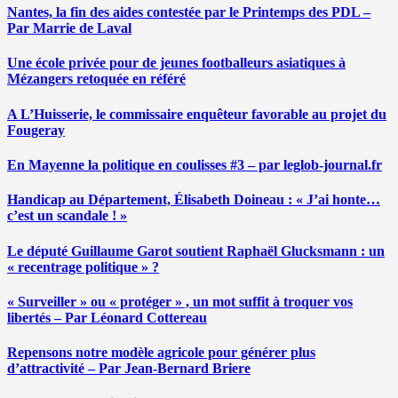
Nantes, la fin des aides contestée par le Printemps des PDL –
Par Marrie de Laval
Une école privée pour de jeunes footballeurs asiatiques à
Mézangers retoquée en référé
A L’Huisserie, le commissaire enquêteur favorable au projet du
Fougeray
En Mayenne la politique en coulisses #3 – par leglob-journal.fr
Handicap au Département, Élisabeth Doineau : « J’ai honte…
c’est un scandale ! »
Le député Guillaume Garot soutient Raphaël Glucksmann : un
« recentrage politique » ?
« Surveiller » ou « protéger » , un mot suffit à troquer vos
libertés – Par Léonard Cottereau
Repensons notre modèle agricole pour générer plus
d’attractivité – Par Jean-Bernard Briere