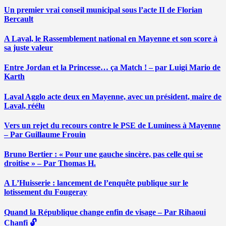
Un premier vrai conseil municipal sous l’acte II de Florian
Bercault
A Laval, le Rassemblement national en Mayenne et son score à
sa juste valeur
Entre Jordan et la Princesse… ça Match ! – par Luigi Mario de
Karth
Laval Agglo acte deux en Mayenne, avec un président, maire de
Laval, réélu
Vers un rejet du recours contre le PSE de Luminess à Mayenne
– Par Guillaume Frouin
Bruno Bertier : « Pour une gauche sincère, pas celle qui se
droitise » – Par Thomas H.
A L’Huisserie : lancement de l’enquête publique sur le
lotissement du Fougeray
Quand la République change enfin de visage – Par Rihaoui
Chanfi 🔓