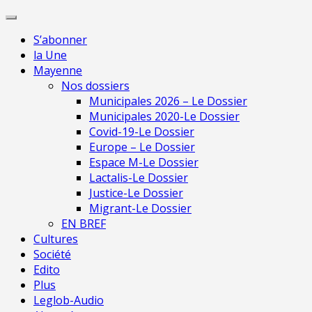
Skip
Pour une presse
to
indépendante en
Je m'abonne
S’abonner
content
Mayenne
la Une
Mayenne
Nos dossiers
Municipales 2026 – Le Dossier
Municipales 2020-Le Dossier
Covid-19-Le Dossier
Europe – Le Dossier
Espace M-Le Dossier
Lactalis-Le Dossier
Justice-Le Dossier
Migrant-Le Dossier
EN BREF
Cultures
Société
Edito
Plus
Leglob-Audio