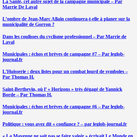
La Santé, cet autre sujet de la campagne municipale – Par
Marrie De Laval
L’ombre de Jean-Marc Allain continuera-t-elle à planer sur la
municipalité de Gorron ?
Dans les coulisses du cyclisme professionnel – Par Marrie de
Laval
Municipales : échos et brèves de campagne #7 – Par leglob-
journal.fr
L’Huisserie : deux listes pour un combat lourd de symboles –
Par Thomas H.
Saint-Berthevin, où l’ « Horizons » très dégagé de Yannick
Borde – Par Thomas H.
Municipales : échos et brèves de campagne #6 – Par leglob-
journal.fr
Politique : vous avez dit « confiance ? – par leglob-journal.fr
« La Mayenne ne sait pas se faire valoir » écrivait Le Monde en