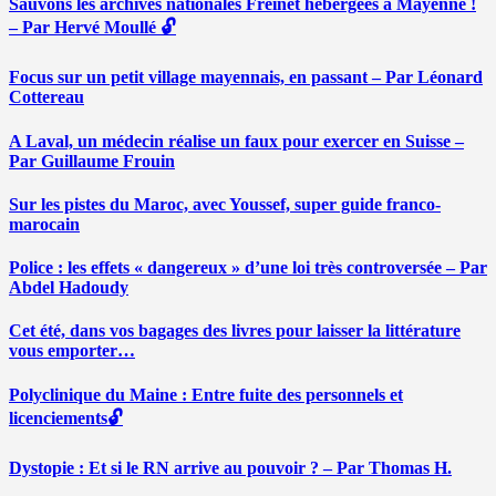
Sauvons les archives nationales Freinet hébergées à Mayenne !
– Par Hervé Moullé 🔓
Focus sur un petit village mayennais, en passant – Par Léonard
Cottereau
A Laval, un médecin réalise un faux pour exercer en Suisse –
Par Guillaume Frouin
Sur les pistes du Maroc, avec Youssef, super guide franco-
marocain
Police : les effets « dangereux » d’une loi très controversée – Par
Abdel Hadoudy
Cet été, dans vos bagages des livres pour laisser la littérature
vous emporter…
Polyclinique du Maine : Entre fuite des personnels et
licenciements🔓
Dystopie : Et si le RN arrive au pouvoir ? – Par Thomas H.