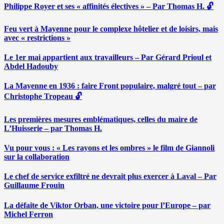
Philippe Royer et ses « affinités électives » – Par Thomas H. 🔓
Feu vert à Mayenne pour le complexe hôtelier et de loisirs, mais
avec « restrictions »
Le 1er mai appartient aux travailleurs – Par Gérard Prioul et
Abdel Hadouby
La Mayenne en 1936 : faire Front populaire, malgré tout – par
Christophe Tropeau 🔓
Les premières mesures emblématiques, celles du maire de
L’Huisserie – par Thomas H.
Vu pour vous : « Les rayons et les ombres » le film de Giannoli
sur la collaboration
Le chef de service exfiltré ne devrait plus exercer à Laval – Par
Guillaume Frouin
La défaite de Viktor Orban, une victoire pour l’Europe – par
Michel Ferron