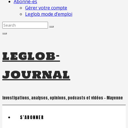
Abonné-es
Gérer votre compte
Leglob mode d’emploi
Search
for:
leglob-
journal
Investigations, analyses, opinions, podcasts et vidéos – Mayenne
S’ABONNER