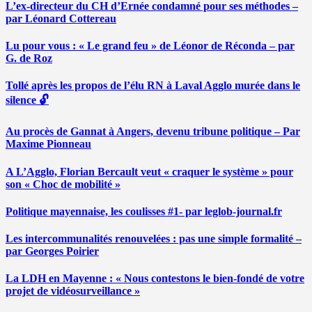
L’ex-directeur du CH d’Ernée condamné pour ses méthodes –
par Léonard Cottereau
Lu pour vous : « Le grand feu » de Léonor de Réconda – par
G. de Roz
Tollé après les propos de l’élu RN à Laval Agglo murée dans le
silence 🔓
Au procès de Gannat à Angers, devenu tribune politique – Par
Maxime Pionneau
A L’Agglo, Florian Bercault veut « craquer le système » pour
son « Choc de mobilité »
Politique mayennaise, les coulisses #1- par leglob-journal.fr
Les intercommunalités renouvelées : pas une simple formalité –
par Georges Poirier
La LDH en Mayenne : « Nous contestons le bien-fondé de votre
projet de vidéosurveillance »