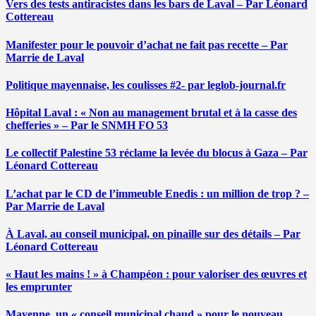
Vers des tests antiracistes dans les bars de Laval – Par Léonard
Cottereau
Manifester pour le pouvoir d’achat ne fait pas recette – Par
Marrie de Laval
Politique mayennaise, les coulisses #2- par leglob-journal.fr
Hôpital Laval : « Non au management brutal et à la casse des
chefferies » – Par le SNMH FO 53
Le collectif Palestine 53 réclame la levée du blocus à Gaza – Par
Léonard Cottereau
L’achat par le CD de l’immeuble Enedis : un million de trop ? –
Par Marrie de Laval
À Laval, au conseil municipal, on pinaille sur des détails – Par
Léonard Cottereau
« Haut les mains ! » à Champéon : pour valoriser des œuvres et
les emprunter
Mayenne, un « conseil municipal chaud » pour le nouveau