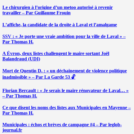
Le chirurgien à l’origine d’un metoo autorisé à revenir
travailler – Par Guillaume Frouin
L’affiche, la candidate de la droite à Laval et l’amalgame
SSV : « Je porte une vraie ambition pour la ville de Laval » –
Par Thomas H.
A Évron, deux listes challengent le maire sortant Joël
Balandraud (UDI)
Mort de Quentin D. : « un déchainement de violence politique
inadmissible » – Par La Garde 53 🔓
Florian Bercault : « Je serais le maire rénovateur de Laval… »
– Par Thomas H.
Ce que disent les noms des listes aux Municipales en Mayenne –
Par Thomas H.
Municipales : échos et brèves de campagne #4 – Par leglob-
journal.fr