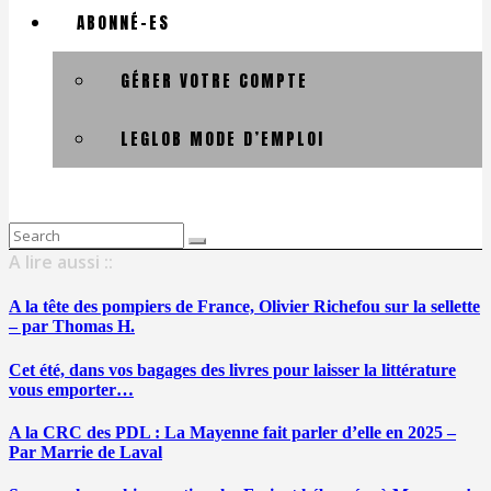
ABONNÉ-ES
GÉRER VOTRE COMPTE
LEGLOB MODE D’EMPLOI
Search
for:
A lire aussi ::
A la tête des pompiers de France, Olivier Richefou sur la sellette
– par Thomas H.
Cet été, dans vos bagages des livres pour laisser la littérature
vous emporter…
A la CRC des PDL : La Mayenne fait parler d’elle en 2025 –
Par Marrie de Laval