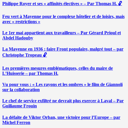
Philippe Royer et ses « affinités électives » – Par Thomas H. 🔓
Feu vert à Mayenne pour le complexe hôtelier et de loisirs, mais
avec « restrictions »
Le 1er mai appartient aux travailleurs – Par Gérard Prioul et
Abdel Hadouby
La Mayenne en 1936 : faire Front populaire, malgré tout – par
Christophe Tropeau 🔓
Les premières mesures emblématiques, celles du maire de
L’Huisserie – par Thomas H.
Vu pour vous : « Les rayons et les ombres » le film de Giannoli
sur la collaboration
Le chef de service exfiltré ne devrait plus exercer à Laval – Par
Guillaume Frouin
La défaite de Viktor Orban, une victoire pour l’Europe – par
Michel Ferron