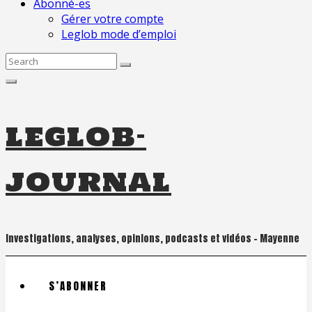
Abonné-es
Gérer votre compte
Leglob mode d’emploi
Search
for:
leglob-
journal
Investigations, analyses, opinions, podcasts et vidéos – Mayenne
S’ABONNER