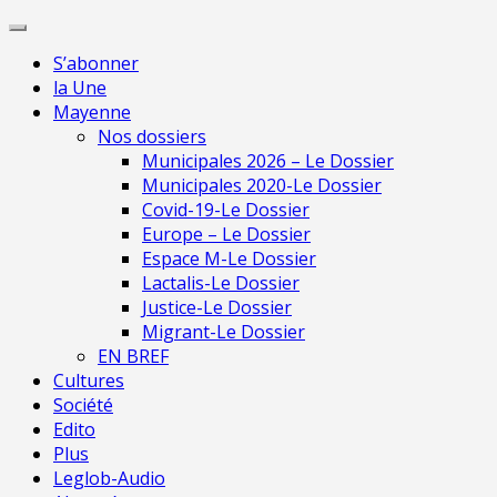
Skip
Pour une presse indépendante en Ma
to
S’abonner
content
la Une
Mayenne
Nos dossiers
Municipales 2026 – Le Dossier
Municipales 2020-Le Dossier
Covid-19-Le Dossier
Europe – Le Dossier
Espace M-Le Dossier
Lactalis-Le Dossier
Justice-Le Dossier
Migrant-Le Dossier
EN BREF
Cultures
Société
Edito
Plus
Leglob-Audio