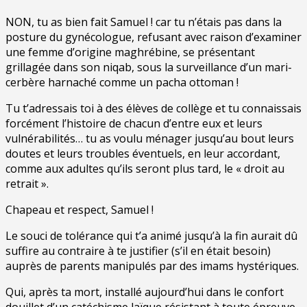
NON, tu as bien fait Samuel ! car tu n’étais pas dans la
posture du gynécologue, refusant avec raison d’examiner
une femme d’origine maghrébine, se présentant
grillagée dans son niqab, sous la surveillance d’un mari-
cerbère harnaché comme un pacha ottoman !
Tu t’adressais toi à des élèves de collège et tu connaissais
forcément l’histoire de chacun d’entre eux et leurs
vulnérabilités… tu as voulu ménager jusqu’au bout leurs
doutes et leurs troubles éventuels, en leur accordant,
comme aux adultes qu’ils seront plus tard, le « droit au
retrait ».
Chapeau et respect, Samuel !
Le souci de tolérance qui t’a animé jusqu’à la fin aurait dû
suffire au contraire à te justifier (s’il en était besoin)
auprès de parents manipulés par des imams hystériques.
Qui, après ta mort, installé aujourd’hui dans le confort
douillet d’un catéchisme laïque résistant à toute épreuve,