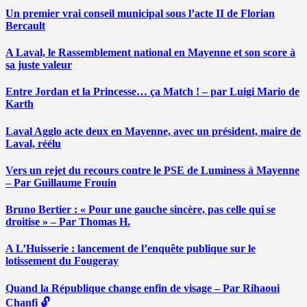
Un premier vrai conseil municipal sous l’acte II de Florian
Bercault
A Laval, le Rassemblement national en Mayenne et son score à
sa juste valeur
Entre Jordan et la Princesse… ça Match ! – par Luigi Mario de
Karth
Laval Agglo acte deux en Mayenne, avec un président, maire de
Laval, réélu
Vers un rejet du recours contre le PSE de Luminess à Mayenne
– Par Guillaume Frouin
Bruno Bertier : « Pour une gauche sincère, pas celle qui se
droitise » – Par Thomas H.
A L’Huisserie : lancement de l’enquête publique sur le
lotissement du Fougeray
Quand la République change enfin de visage – Par Rihaoui
Chanfi 🔓