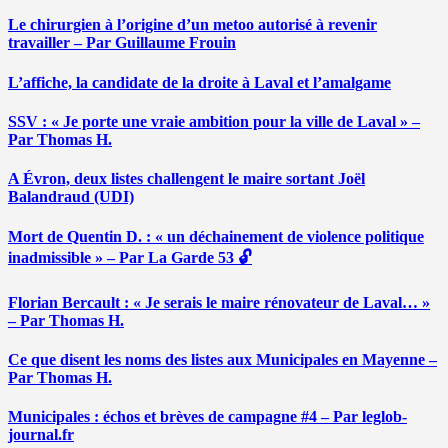
Le chirurgien à l’origine d’un metoo autorisé à revenir
travailler – Par Guillaume Frouin
L’affiche, la candidate de la droite à Laval et l’amalgame
SSV : « Je porte une vraie ambition pour la ville de Laval » –
Par Thomas H.
A Évron, deux listes challengent le maire sortant Joël
Balandraud (UDI)
Mort de Quentin D. : « un déchainement de violence politique
inadmissible » – Par La Garde 53 🔓
Florian Bercault : « Je serais le maire rénovateur de Laval… »
– Par Thomas H.
Ce que disent les noms des listes aux Municipales en Mayenne –
Par Thomas H.
Municipales : échos et brèves de campagne #4 – Par leglob-
journal.fr