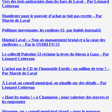
Vers des tests antiracistes dans les bars de Laval – Par Léonard
Cottereau
Manifester pour le pouvoir d’achat ne fait pas recette – Par
Marrie de Laval
Politique mayennaise, les coulisses #2- par leglob-journal.fr
Hôpital Laval : « Non au management brutal et à la casse des
chefferies » – Par le SNMH FO 53
Le collectif Palestine 53 réclame la levée du blocus à Gaza – Par
Léonard Cottereau
L’achat par le CD de l’immeuble Enedis : un million de trop ? –
Par Marrie de Laval
À Laval, au conseil municipal, on pinaille sur des détails – Par
Léonard Cottereau
« Haut les mains ! » à Champéon : pour valoriser des œuvres et
les emprunter
Mayenne, un « conseil municipal chaud » pour le nouveau