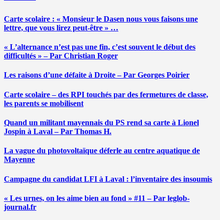
Carte scolaire : « Monsieur le Dasen nous vous faisons une
lettre, que vous lirez peut-être » …
« L’alternance n’est pas une fin, c’est souvent le début des
difficultés » – Par Christian Roger
Les raisons d’une défaite à Droite – Par Georges Poirier
Carte scolaire – des RPI touchés par des fermetures de classe,
les parents se mobilisent
Quand un militant mayennais du PS rend sa carte à Lionel
Jospin à Laval – Par Thomas H.
La vague du photovoltaïque déferle au centre aquatique de
Mayenne
Campagne du candidat LFI à Laval : l’inventaire des insoumis
« Les urnes, on les aime bien au fond » #11 – Par leglob-
journal.fr