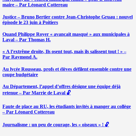
maire – Par Léonard Cottereau
Justice – Bruno Bertier contre Jean-Christophe Gruau : nouvel
épisode le 23 juin à Poitiers
Quand Philippe Royer « avançait masqué » aux municipales à
Laval – Par Thomas H.
« A l’extrême droite, Ils osent tout, mais ils salissent tout ! » –
Par Raymond A.
Au lycée Rousseau, profs et élèves défilent ensemble contre une
coupe budgétaire
Au Département, l’appel d’offres désigne une équipe déjà
retenue – Par Marrie de Laval 🔓
Faute de place au RU, les étudiants invités à manger au collège
– Par Léonard Cottereau
Journalisme : un peu de courage, les « oiseaux » ! 🔓