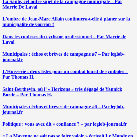
La Santé, cet autre sujet de la campagne municipale – Par
Marrie De Laval
L’ombre de Jean-Marc Allain continuera-t-elle à planer sur la
municipalité de Gorron ?
Dans les coulisses du cyclisme professionnel – Par Marrie de
Laval
Municipales : échos et brèves de campagne #7 – Par leglob-
journal.fr
L’Huisserie : deux listes pour un combat lourd de symboles –
Par Thomas H.
Saint-Berthevin, où l’ « Horizons » très dégagé de Yannick
Borde – Par Thomas H.
Municipales : échos et brèves de campagne #6 – Par leglob-
journal.fr
Politique : vous avez dit « confiance ? – par leglob-journal.fr
« La Mayenne ne sait pas se faire valoir » écrivait Le Monde en