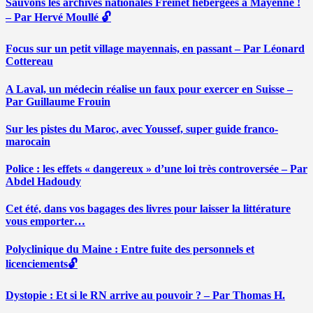
Sauvons les archives nationales Freinet hébergées à Mayenne !
– Par Hervé Moullé 🔓
Focus sur un petit village mayennais, en passant – Par Léonard
Cottereau
A Laval, un médecin réalise un faux pour exercer en Suisse –
Par Guillaume Frouin
Sur les pistes du Maroc, avec Youssef, super guide franco-
marocain
Police : les effets « dangereux » d’une loi très controversée – Par
Abdel Hadoudy
Cet été, dans vos bagages des livres pour laisser la littérature
vous emporter…
Polyclinique du Maine : Entre fuite des personnels et
licenciements🔓
Dystopie : Et si le RN arrive au pouvoir ? – Par Thomas H.