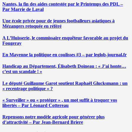
Nantes, la fin des aides contestée par le Printemps des PDL –
Par Marrie de Laval
Une école privée pour de jeunes footballeurs asiatiques à
Mézangers retoquée en référé
A L’Huisserie, le commissaire enquêteur favorable au projet du
Fougeray
En Mayenne la politique en coulisses #3 – par leglob-journal.fr
Handicap au Département, Élisabeth Doineau : « J’ai honte…
c’est un scandale ! »
Le député Guillaume Garot soutient Raphaël Glucksmann : un
« recentrage politique » ?
« Surveiller » ou « protéger » , un mot suffit à troquer vos
libertés – Par Léonard Cottereau
Repensons notre modèle agricole pour générer plus
d’attractivité – Par Jean-Bernard Briere