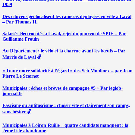
1959
Des citoyens géolocalisent les caméras déployées en ville à Laval
– Par Thomas H.
Salariés électrocutés à Laval, rejet du pourvoi de SPIE – Par
Guillaume Frouin
Au Département : le vélo et la charrue avant les bœufs – Par
Marrie de Laval 🔓
« Toute notre solidarité à l’égard » des Seb Moulinex – par Jean
Pierre Le Scornet
Municipales : échos et brèves de campagne #5 – Par leglob-
journal.fr
Fascisme ou antifascisme : choisir vite et clairement son camps,
sans hésiter 🔓
Municipales à Loiron-Ruillé – quatre candidats manquent : la
2eme liste abandonne