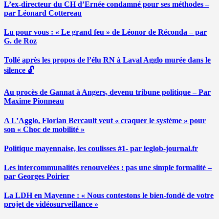
L’ex-directeur du CH d’Ernée condamné pour ses méthodes –
par Léonard Cottereau
Lu pour vous : « Le grand feu » de Léonor de Réconda – par
G. de Roz
Tollé après les propos de l’élu RN à Laval Agglo murée dans le
silence 🔓
Au procès de Gannat à Angers, devenu tribune politique – Par
Maxime Pionneau
A L’Agglo, Florian Bercault veut « craquer le système » pour
son « Choc de mobilité »
Politique mayennaise, les coulisses #1- par leglob-journal.fr
Les intercommunalités renouvelées : pas une simple formalité –
par Georges Poirier
La LDH en Mayenne : « Nous contestons le bien-fondé de votre
projet de vidéosurveillance »