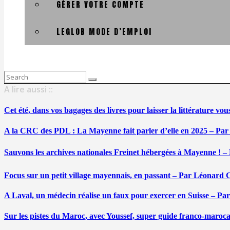
GÉRER VOTRE COMPTE
LEGLOB MODE D’EMPLOI
Search
for:
A lire aussi ::
Cet été, dans vos bagages des livres pour laisser la littérature v
A la CRC des PDL : La Mayenne fait parler d’elle en 2025 – Par
Sauvons les archives nationales Freinet hébergées à Mayenne ! –
Focus sur un petit village mayennais, en passant – Par Léonard 
A Laval, un médecin réalise un faux pour exercer en Suisse – Pa
Sur les pistes du Maroc, avec Youssef, super guide franco-maroc