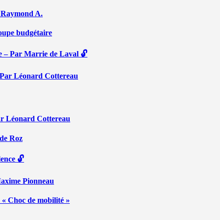
Par Raymond A.
coupe budgétaire
e – Par Marrie de Laval 🔓
 – Par Léonard Cottereau
ar Léonard Cottereau
 de Roz
lence 🔓
 Maxime Pionneau
 « Choc de mobilité »