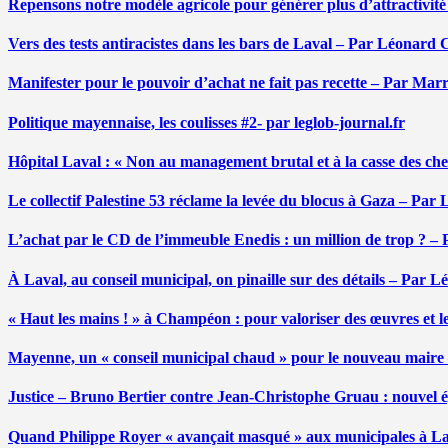
Repensons notre modèle agricole pour générer plus d’attractivit
Vers des tests antiracistes dans les bars de Laval – Par Léonard 
Manifester pour le pouvoir d’achat ne fait pas recette – Par Mar
Politique mayennaise, les coulisses #2- par leglob-journal.fr
Hôpital Laval : « Non au management brutal et à la casse des ch
Le collectif Palestine 53 réclame la levée du blocus à Gaza – Pa
L’achat par le CD de l’immeuble Enedis : un million de trop ? –
À Laval, au conseil municipal, on pinaille sur des détails – Par 
« Haut les mains ! » à Champéon : pour valoriser des œuvres et 
Mayenne, un « conseil municipal chaud » pour le nouveau maire
Justice – Bruno Bertier contre Jean-Christophe Gruau : nouvel épi
Quand Philippe Royer « avançait masqué » aux municipales à L