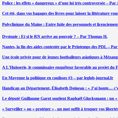
Police : les effets « dangereux » d’une loi très controversée – P
Cet été, dans vos bagages des livres pour laisser la littérature v
Polyclinique du Maine : Entre fuite des personnels et licenciemen
Dystopie : Et si le RN arrive au pouvoir ? – Par Thomas H.
Nantes, la fin des aides contestée par le Printemps des PDL – Pa
Une école privée pour de jeunes footballeurs asiatiques à Mézang
A L’Huisserie, le commissaire enquêteur favorable au projet du
En Mayenne la politique en coulisses #3 – par leglob-journal.fr
Handicap au Département, Élisabeth Doineau : « J’ai honte… c’e
Le député Guillaume Garot soutient Raphaël Glucksmann : un « r
« Surveiller » ou « protéger » , un mot suffit à troquer vos liber