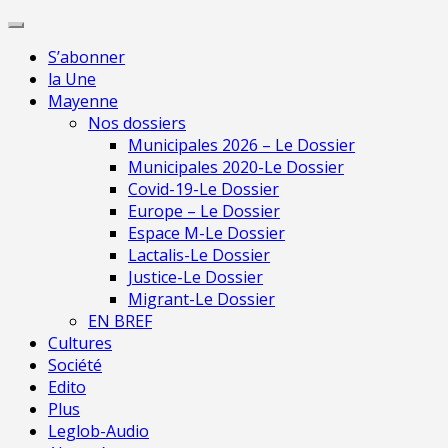
Skip
Pour 
to
S’abonner
content
la Une
Mayenne
Nos dossiers
Municipales 2026 – Le Dossier
Municipales 2020-Le Dossier
Covid-19-Le Dossier
Europe – Le Dossier
Espace M-Le Dossier
Lactalis-Le Dossier
Justice-Le Dossier
Migrant-Le Dossier
EN BREF
Cultures
Société
Edito
Plus
Leglob-Audio