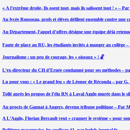
« A l’extrême droite, Ils osent tout, mais ils salissent tout ! » – 
Au lycée Rousseau, profs et élèves défilent ensemble contre une 
Au Département, l’appel d’offres désigne une équipe déjà retenu
Faute de place au RU, les étudiants invités à manger au collège
Journalisme : un peu de courage, les « oiseaux » ! 🔓
L’ex-directeur du CH d’Ernée condamné pour ses méthodes – p
Lu pour vous : « Le grand feu » de Léonor de Réconda – par G.
Tollé après les propos de l’élu RN à Laval Agglo murée dans le si
Au procès de Gannat à Angers, devenu tribune politique – Par
A L’Agglo, Florian Bercault veut « craquer le système » pour son
Politique mayennaise, les coulisses #1- par leglob-journal.fr