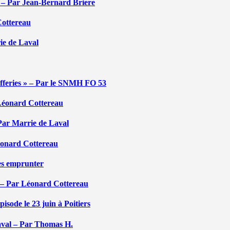
é – Par Jean-Bernard Briere
Cottereau
rie de Laval
efferies » – Par le SNMH FO 53
r Léonard Cottereau
 Par Marrie de Laval
Léonard Cottereau
les emprunter
 – Par Léonard Cottereau
sode le 23 juin à Poitiers
aval – Par Thomas H.