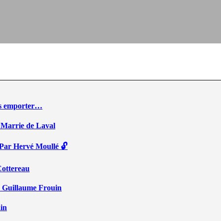
ous emporter…
 Marrie de Laval
 Par Hervé Moullé 🔓
Cottereau
r Guillaume Frouin
ain