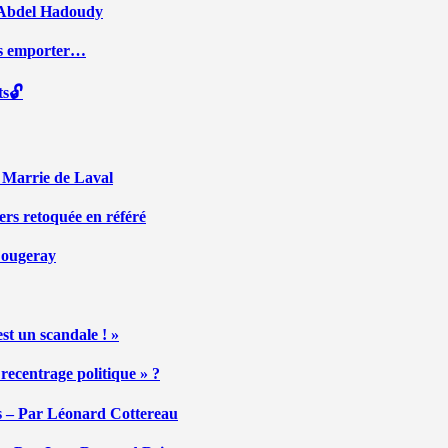
ar Abdel Hadoudy
ous emporter…
ts🔓
r Marrie de Laval
ers retoquée en référé
 Fougeray
st un scandale ! »
ecentrage politique » ?
tés – Par Léonard Cottereau