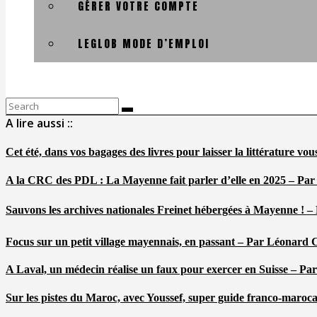
GÉRER VOTRE COMPTE
LEGLOB MODE D’EMPLOI
Search
for:
A lire aussi ::
Cet été, dans vos bagages des livres pour laisser la littérature v
A la CRC des PDL : La Mayenne fait parler d’elle en 2025 – Par
Sauvons les archives nationales Freinet hébergées à Mayenne ! –
Focus sur un petit village mayennais, en passant – Par Léonard 
A Laval, un médecin réalise un faux pour exercer en Suisse – Pa
Sur les pistes du Maroc, avec Youssef, super guide franco-maroc