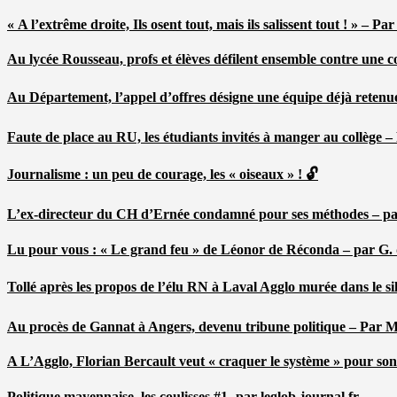
« A l’extrême droite, Ils osent tout, mais ils salissent tout ! » – 
Au lycée Rousseau, profs et élèves défilent ensemble contre une 
Au Département, l’appel d’offres désigne une équipe déjà retenu
Faute de place au RU, les étudiants invités à manger au collège
Journalisme : un peu de courage, les « oiseaux » ! 🔓
L’ex-directeur du CH d’Ernée condamné pour ses méthodes – p
Lu pour vous : « Le grand feu » de Léonor de Réconda – par G.
Tollé après les propos de l’élu RN à Laval Agglo murée dans le si
Au procès de Gannat à Angers, devenu tribune politique – Par
A L’Agglo, Florian Bercault veut « craquer le système » pour son
Politique mayennaise, les coulisses #1- par leglob-journal.fr