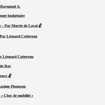
Par Raymond A.
coupe budgétaire
e – Par Marrie de Laval 🔓
 – Par Léonard Cottereau
ar Léonard Cottereau
 de Roz
lence 🔓
 Maxime Pionneau
 « Choc de mobilité »