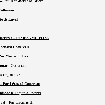
é – Par Jean-Bernard Briere
Cottereau
rie de Laval
efferies » – Par le SNMH FO 53
r Léonard Cottereau
 Par Marrie de Laval
Léonard Cottereau
les emprunter
 – Par Léonard Cottereau
sode le 23 juin à Poitiers
aval – Par Thomas H.