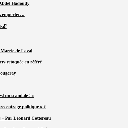
ar Abdel Hadoudy
ous emporter…
ts🔓
r Marrie de Laval
ers retoquée en référé
 Fougeray
st un scandale ! »
ecentrage politique » ?
tés – Par Léonard Cottereau