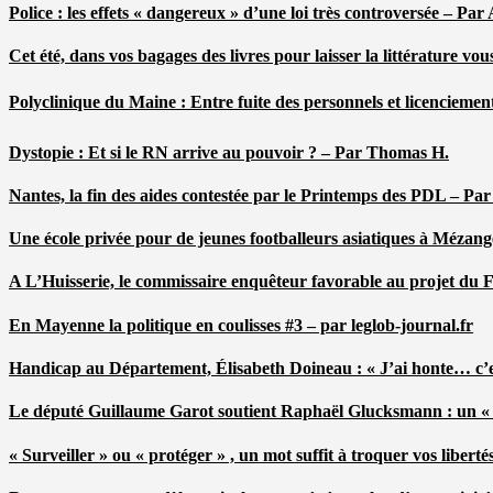
Police : les effets « dangereux » d’une loi très controversée – P
Cet été, dans vos bagages des livres pour laisser la littérature v
Polyclinique du Maine : Entre fuite des personnels et licenciemen
Dystopie : Et si le RN arrive au pouvoir ? – Par Thomas H.
Nantes, la fin des aides contestée par le Printemps des PDL – Pa
Une école privée pour de jeunes footballeurs asiatiques à Mézang
A L’Huisserie, le commissaire enquêteur favorable au projet du
En Mayenne la politique en coulisses #3 – par leglob-journal.fr
Handicap au Département, Élisabeth Doineau : « J’ai honte… c’e
Le député Guillaume Garot soutient Raphaël Glucksmann : un « r
« Surveiller » ou « protéger » , un mot suffit à troquer vos liber