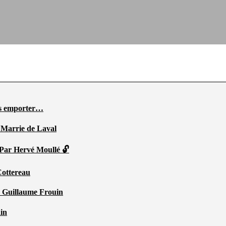
ous emporter…
 Marrie de Laval
 Par Hervé Moullé 🔓
Cottereau
r Guillaume Frouin
ain