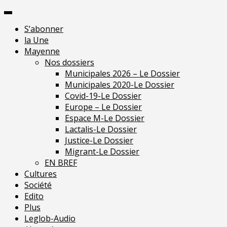
Skip
Pour 
to
S’abonner
content
la Une
Mayenne
Nos dossiers
Municipales 2026 – Le Dossier
Municipales 2020-Le Dossier
Covid-19-Le Dossier
Europe – Le Dossier
Espace M-Le Dossier
Lactalis-Le Dossier
Justice-Le Dossier
Migrant-Le Dossier
EN BREF
Cultures
Société
Edito
Plus
Leglob-Audio