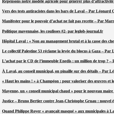
Repensons notre modèle agricole pour générer plus d’attractivit
Vers des tests antiracistes dans les bars de Laval – Par Léonard 
Manifester pour le pouvoir d’achat ne fait pas recette – Par Mar
Politique mayennaise, les coulisses #2- par leglob-journal.fr
Hôpital Laval : « Non au management brutal et à la casse des ch
Le collectif Palestine 53 réclame la levée du blocus à Gaza – Pa
L’achat par le CD de l’immeuble Enedis : un million de trop ? –
À Laval, au conseil municipal, on pinaille sur des détails – Par 
« Haut les mains ! » à Champéon : pour valoriser des œuvres et 
Mayenne, un « conseil municipal chaud » pour le nouveau maire
Justice – Bruno Bertier contre Jean-Christophe Gruau : nouvel épi
Quand Philippe Royer « avançait masqué » aux municipales à L