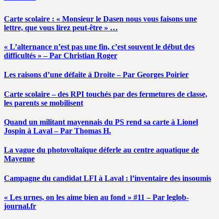
Carte scolaire : « Monsieur le Dasen nous vous faisons une
lettre, que vous lirez peut-être » …
« L’alternance n’est pas une fin, c’est souvent le début des
difficultés » – Par Christian Roger
Les raisons d’une défaite à Droite – Par Georges Poirier
Carte scolaire – des RPI touchés par des fermetures de classe,
les parents se mobilisent
Quand un militant mayennais du PS rend sa carte à Lionel
Jospin à Laval – Par Thomas H.
La vague du photovoltaïque déferle au centre aquatique de
Mayenne
Campagne du candidat LFI à Laval : l’inventaire des insoumis
« Les urnes, on les aime bien au fond » #11 – Par leglob-
journal.fr