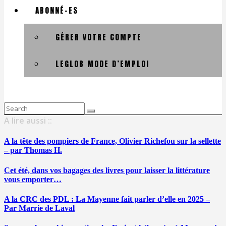
ABONNÉ-ES
GÉRER VOTRE COMPTE
LEGLOB MODE D’EMPLOI
Search
for:
A lire aussi ::
A la tête des pompiers de France, Olivier Richefou sur la sellette
– par Thomas H.
Cet été, dans vos bagages des livres pour laisser la littérature
vous emporter…
A la CRC des PDL : La Mayenne fait parler d’elle en 2025 –
Par Marrie de Laval