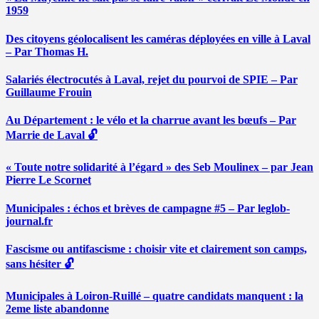
1959
Des citoyens géolocalisent les caméras déployées en ville à Laval
– Par Thomas H.
Salariés électrocutés à Laval, rejet du pourvoi de SPIE – Par
Guillaume Frouin
Au Département : le vélo et la charrue avant les bœufs – Par
Marrie de Laval 🔓
« Toute notre solidarité à l’égard » des Seb Moulinex – par Jean
Pierre Le Scornet
Municipales : échos et brèves de campagne #5 – Par leglob-
journal.fr
Fascisme ou antifascisme : choisir vite et clairement son camps,
sans hésiter 🔓
Municipales à Loiron-Ruillé – quatre candidats manquent : la
2eme liste abandonne