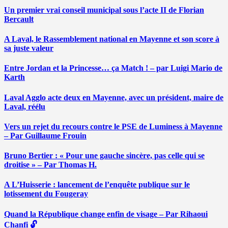
Un premier vrai conseil municipal sous l’acte II de Florian
Bercault
A Laval, le Rassemblement national en Mayenne et son score à
sa juste valeur
Entre Jordan et la Princesse… ça Match ! – par Luigi Mario de
Karth
Laval Agglo acte deux en Mayenne, avec un président, maire de
Laval, réélu
Vers un rejet du recours contre le PSE de Luminess à Mayenne
– Par Guillaume Frouin
Bruno Bertier : « Pour une gauche sincère, pas celle qui se
droitise » – Par Thomas H.
A L’Huisserie : lancement de l’enquête publique sur le
lotissement du Fougeray
Quand la République change enfin de visage – Par Rihaoui
Chanfi 🔓