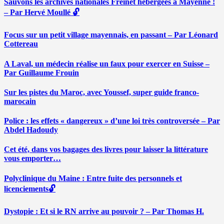
Sauvons les archives nationales Freinet hébergées à Mayenne !
– Par Hervé Moullé 🔓
Focus sur un petit village mayennais, en passant – Par Léonard
Cottereau
A Laval, un médecin réalise un faux pour exercer en Suisse –
Par Guillaume Frouin
Sur les pistes du Maroc, avec Youssef, super guide franco-
marocain
Police : les effets « dangereux » d’une loi très controversée – Par
Abdel Hadoudy
Cet été, dans vos bagages des livres pour laisser la littérature
vous emporter…
Polyclinique du Maine : Entre fuite des personnels et
licenciements🔓
Dystopie : Et si le RN arrive au pouvoir ? – Par Thomas H.