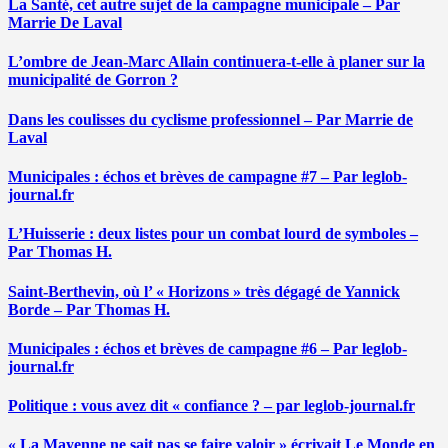
La Santé, cet autre sujet de la campagne municipale – Par
Marrie De Laval
L’ombre de Jean-Marc Allain continuera-t-elle à planer sur la
municipalité de Gorron ?
Dans les coulisses du cyclisme professionnel – Par Marrie de
Laval
Municipales : échos et brèves de campagne #7 – Par leglob-
journal.fr
L’Huisserie : deux listes pour un combat lourd de symboles –
Par Thomas H.
Saint-Berthevin, où l’ « Horizons » très dégagé de Yannick
Borde – Par Thomas H.
Municipales : échos et brèves de campagne #6 – Par leglob-
journal.fr
Politique : vous avez dit « confiance ? – par leglob-journal.fr
« La Mayenne ne sait pas se faire valoir » écrivait Le Monde en