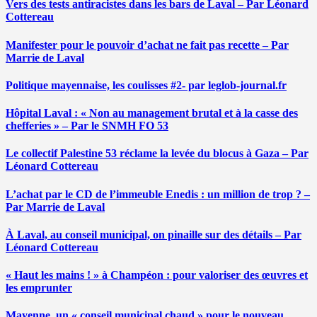
Vers des tests antiracistes dans les bars de Laval – Par Léonard
Cottereau
Manifester pour le pouvoir d’achat ne fait pas recette – Par
Marrie de Laval
Politique mayennaise, les coulisses #2- par leglob-journal.fr
Hôpital Laval : « Non au management brutal et à la casse des
chefferies » – Par le SNMH FO 53
Le collectif Palestine 53 réclame la levée du blocus à Gaza – Par
Léonard Cottereau
L’achat par le CD de l’immeuble Enedis : un million de trop ? –
Par Marrie de Laval
À Laval, au conseil municipal, on pinaille sur des détails – Par
Léonard Cottereau
« Haut les mains ! » à Champéon : pour valoriser des œuvres et
les emprunter
Mayenne, un « conseil municipal chaud » pour le nouveau