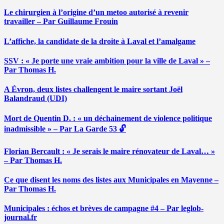
Le chirurgien à l’origine d’un metoo autorisé à revenir
travailler – Par Guillaume Frouin
L’affiche, la candidate de la droite à Laval et l’amalgame
SSV : « Je porte une vraie ambition pour la ville de Laval » –
Par Thomas H.
A Évron, deux listes challengent le maire sortant Joël
Balandraud (UDI)
Mort de Quentin D. : « un déchainement de violence politique
inadmissible » – Par La Garde 53 🔓
Florian Bercault : « Je serais le maire rénovateur de Laval… »
– Par Thomas H.
Ce que disent les noms des listes aux Municipales en Mayenne –
Par Thomas H.
Municipales : échos et brèves de campagne #4 – Par leglob-
journal.fr