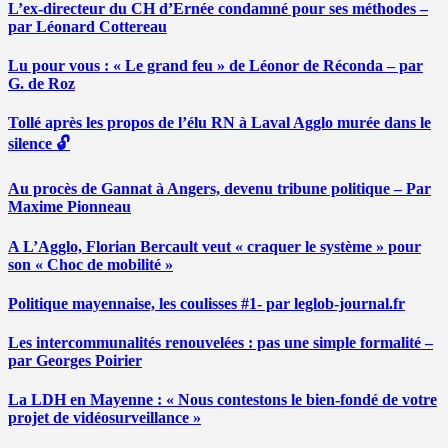
L’ex-directeur du CH d’Ernée condamné pour ses méthodes –
par Léonard Cottereau
Lu pour vous : « Le grand feu » de Léonor de Réconda – par
G. de Roz
Tollé après les propos de l’élu RN à Laval Agglo murée dans le
silence 🔓
Au procès de Gannat à Angers, devenu tribune politique – Par
Maxime Pionneau
A L’Agglo, Florian Bercault veut « craquer le système » pour
son « Choc de mobilité »
Politique mayennaise, les coulisses #1- par leglob-journal.fr
Les intercommunalités renouvelées : pas une simple formalité –
par Georges Poirier
La LDH en Mayenne : « Nous contestons le bien-fondé de votre
projet de vidéosurveillance »