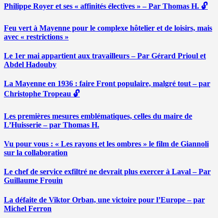
Philippe Royer et ses « affinités électives » – Par Thomas H. 🔓
Feu vert à Mayenne pour le complexe hôtelier et de loisirs, mais
avec « restrictions »
Le 1er mai appartient aux travailleurs – Par Gérard Prioul et
Abdel Hadouby
La Mayenne en 1936 : faire Front populaire, malgré tout – par
Christophe Tropeau 🔓
Les premières mesures emblématiques, celles du maire de
L’Huisserie – par Thomas H.
Vu pour vous : « Les rayons et les ombres » le film de Giannoli
sur la collaboration
Le chef de service exfiltré ne devrait plus exercer à Laval – Par
Guillaume Frouin
La défaite de Viktor Orban, une victoire pour l’Europe – par
Michel Ferron