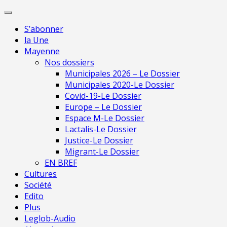
Skip
Pour une presse indépendante en Mayenn
to
S’abonner
content
la Une
Mayenne
Nos dossiers
Municipales 2026 – Le Dossier
Municipales 2020-Le Dossier
Covid-19-Le Dossier
Europe – Le Dossier
Espace M-Le Dossier
Lactalis-Le Dossier
Justice-Le Dossier
Migrant-Le Dossier
EN BREF
Cultures
Société
Edito
Plus
Leglob-Audio