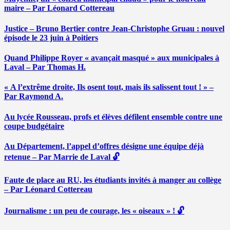
maire – Par Léonard Cottereau
Justice – Bruno Bertier contre Jean-Christophe Gruau : nouvel
épisode le 23 juin à Poitiers
Quand Philippe Royer « avançait masqué » aux municipales à
Laval – Par Thomas H.
« A l’extrême droite, Ils osent tout, mais ils salissent tout ! » –
Par Raymond A.
Au lycée Rousseau, profs et élèves défilent ensemble contre une
coupe budgétaire
Au Département, l’appel d’offres désigne une équipe déjà
retenue – Par Marrie de Laval 🔓
Faute de place au RU, les étudiants invités à manger au collège
– Par Léonard Cottereau
Journalisme : un peu de courage, les « oiseaux » ! 🔓