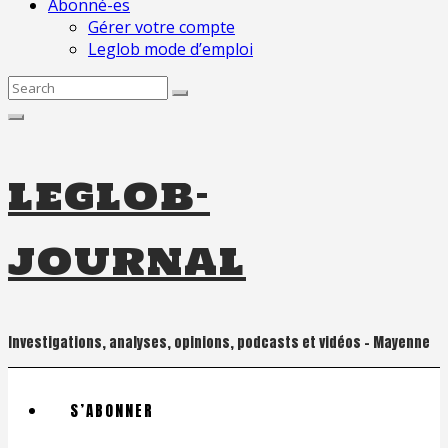
Abonné-es
Gérer votre compte
Leglob mode d’emploi
Search
for:
leglob-
journal
Investigations, analyses, opinions, podcasts et vidéos – Mayenne
S’ABONNER