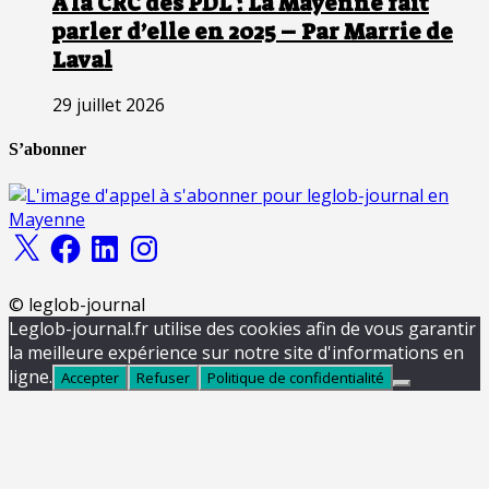
A la CRC des PDL : La Mayenne fait
parler d’elle en 2025 – Par Marrie de
Laval
29 juillet 2026
S’abonner
X
Facebook
LinkedIn
Instagram
© leglob-journal
Leglob-journal.fr utilise des cookies afin de vous garantir
la meilleure expérience sur notre site d'informations en
ligne.
Accepter
Refuser
Politique de confidentialité