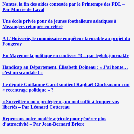
Nantes, la fin des aides contestée par le Printemps des PDL –
Par Marrie de Laval
Une école privée pour de jeunes footballeurs asiatiques à
Mézangers retoquée en référé
A L’Huisserie, le commissaire enquêteur favorable au projet du
Fougeray
En Mayenne la politique en coulisses #3 – par leglob-journal.fr
Handicap au Département, Élisabeth Doineau : « J’ai honte…
c’est un scandale ! »
Le député Guillaume Garot soutient Raphaël Glucksmann : un
« recentrage politique » ?
« Surveiller » ou « protéger » , un mot suffit à troquer vos
libertés – Par Léonard Cottereau
Repensons notre modèle agricole pour générer plus
d’attractivité – Par Jean-Bernard Briere