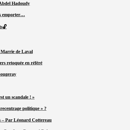
ar Abdel Hadoudy
ous emporter…
ts🔓
r Marrie de Laval
ers retoquée en référé
 Fougeray
st un scandale ! »
ecentrage politique » ?
tés – Par Léonard Cottereau