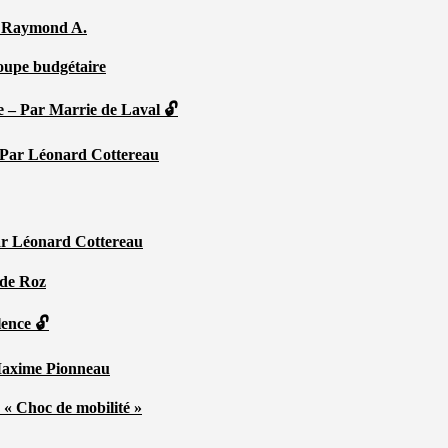
Par Raymond A.
coupe budgétaire
e – Par Marrie de Laval 🔓
 – Par Léonard Cottereau
ar Léonard Cottereau
 de Roz
lence 🔓
 Maxime Pionneau
 « Choc de mobilité »