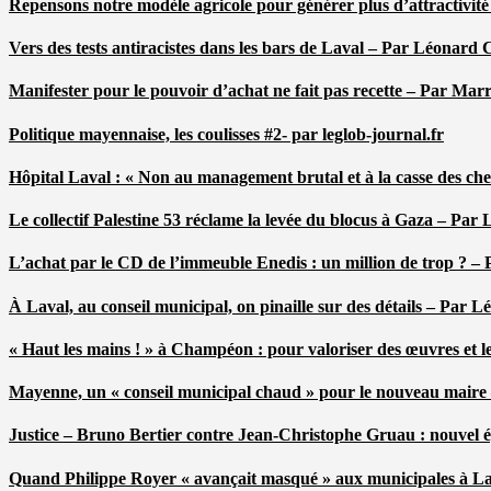
Repensons notre modèle agricole pour générer plus d’attractivit
Vers des tests antiracistes dans les bars de Laval – Par Léonard 
Manifester pour le pouvoir d’achat ne fait pas recette – Par Mar
Politique mayennaise, les coulisses #2- par leglob-journal.fr
Hôpital Laval : « Non au management brutal et à la casse des ch
Le collectif Palestine 53 réclame la levée du blocus à Gaza – Pa
L’achat par le CD de l’immeuble Enedis : un million de trop ? –
À Laval, au conseil municipal, on pinaille sur des détails – Par 
« Haut les mains ! » à Champéon : pour valoriser des œuvres et 
Mayenne, un « conseil municipal chaud » pour le nouveau maire
Justice – Bruno Bertier contre Jean-Christophe Gruau : nouvel épi
Quand Philippe Royer « avançait masqué » aux municipales à L