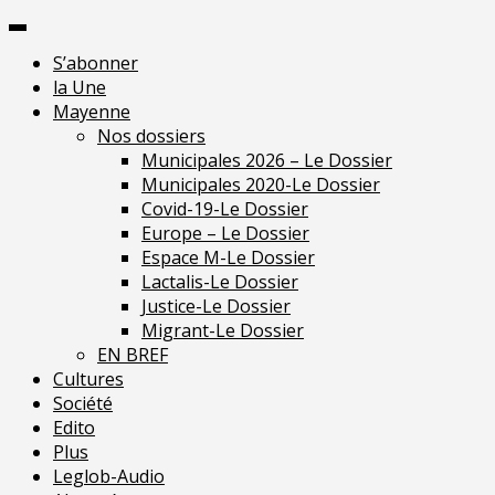
Skip
Pour 
to
S’abonner
content
la Une
Mayenne
Nos dossiers
Municipales 2026 – Le Dossier
Municipales 2020-Le Dossier
Covid-19-Le Dossier
Europe – Le Dossier
Espace M-Le Dossier
Lactalis-Le Dossier
Justice-Le Dossier
Migrant-Le Dossier
EN BREF
Cultures
Société
Edito
Plus
Leglob-Audio