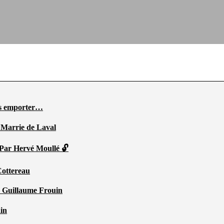
ous emporter…
 Marrie de Laval
 Par Hervé Moullé 🔓
Cottereau
r Guillaume Frouin
ain