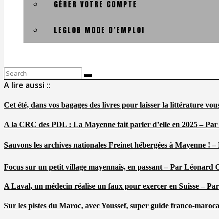
GÉRER VOTRE COMPTE
LEGLOB MODE D’EMPLOI
Search
for:
A lire aussi ::
Cet été, dans vos bagages des livres pour laisser la littérature v
A la CRC des PDL : La Mayenne fait parler d’elle en 2025 – Par
Sauvons les archives nationales Freinet hébergées à Mayenne ! –
Focus sur un petit village mayennais, en passant – Par Léonard 
A Laval, un médecin réalise un faux pour exercer en Suisse – Pa
Sur les pistes du Maroc, avec Youssef, super guide franco-maroc