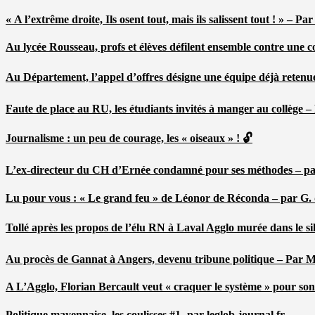
« A l’extrême droite, Ils osent tout, mais ils salissent tout ! » – 
Au lycée Rousseau, profs et élèves défilent ensemble contre une 
Au Département, l’appel d’offres désigne une équipe déjà retenu
Faute de place au RU, les étudiants invités à manger au collège
Journalisme : un peu de courage, les « oiseaux » ! 🔓
L’ex-directeur du CH d’Ernée condamné pour ses méthodes – p
Lu pour vous : « Le grand feu » de Léonor de Réconda – par G.
Tollé après les propos de l’élu RN à Laval Agglo murée dans le si
Au procès de Gannat à Angers, devenu tribune politique – Par
A L’Agglo, Florian Bercault veut « craquer le système » pour son
Politique mayennaise, les coulisses #1- par leglob-journal.fr