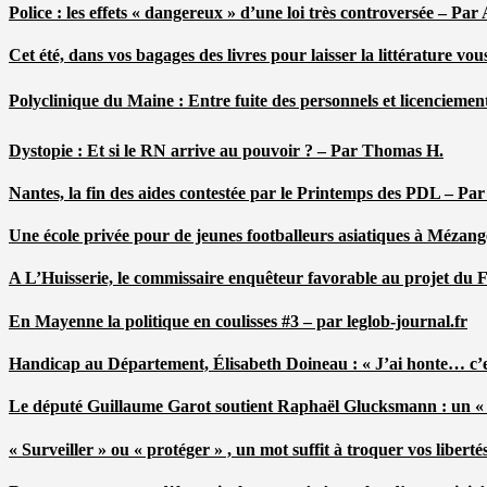
Police : les effets « dangereux » d’une loi très controversée – P
Cet été, dans vos bagages des livres pour laisser la littérature v
Polyclinique du Maine : Entre fuite des personnels et licenciemen
Dystopie : Et si le RN arrive au pouvoir ? – Par Thomas H.
Nantes, la fin des aides contestée par le Printemps des PDL – Pa
Une école privée pour de jeunes footballeurs asiatiques à Mézang
A L’Huisserie, le commissaire enquêteur favorable au projet du
En Mayenne la politique en coulisses #3 – par leglob-journal.fr
Handicap au Département, Élisabeth Doineau : « J’ai honte… c’e
Le député Guillaume Garot soutient Raphaël Glucksmann : un « r
« Surveiller » ou « protéger » , un mot suffit à troquer vos liber