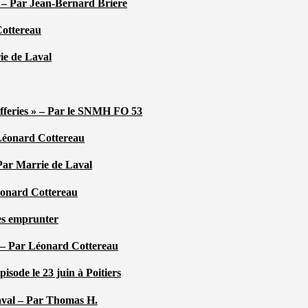
é – Par Jean-Bernard Briere
Cottereau
rie de Laval
efferies » – Par le SNMH FO 53
r Léonard Cottereau
 Par Marrie de Laval
Léonard Cottereau
les emprunter
 – Par Léonard Cottereau
sode le 23 juin à Poitiers
aval – Par Thomas H.