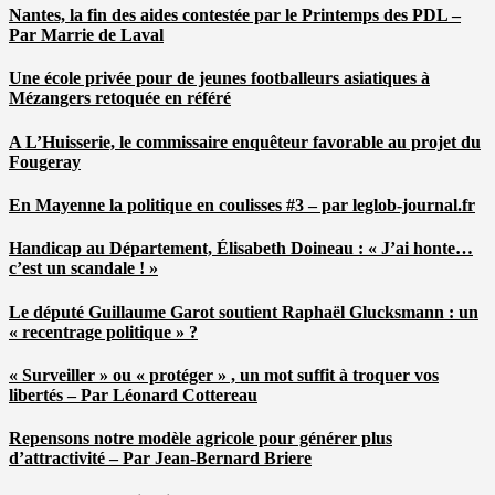
Nantes, la fin des aides contestée par le Printemps des PDL –
Par Marrie de Laval
Une école privée pour de jeunes footballeurs asiatiques à
Mézangers retoquée en référé
A L’Huisserie, le commissaire enquêteur favorable au projet du
Fougeray
En Mayenne la politique en coulisses #3 – par leglob-journal.fr
Handicap au Département, Élisabeth Doineau : « J’ai honte…
c’est un scandale ! »
Le député Guillaume Garot soutient Raphaël Glucksmann : un
« recentrage politique » ?
« Surveiller » ou « protéger » , un mot suffit à troquer vos
libertés – Par Léonard Cottereau
Repensons notre modèle agricole pour générer plus
d’attractivité – Par Jean-Bernard Briere