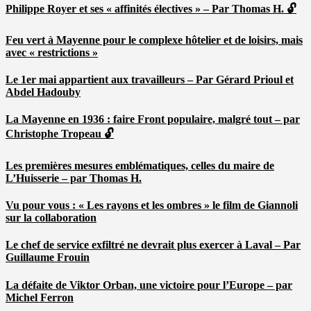
Philippe Royer et ses « affinités électives » – Par Thomas H. 🔓
Feu vert à Mayenne pour le complexe hôtelier et de loisirs, mais
avec « restrictions »
Le 1er mai appartient aux travailleurs – Par Gérard Prioul et
Abdel Hadouby
La Mayenne en 1936 : faire Front populaire, malgré tout – par
Christophe Tropeau 🔓
Les premières mesures emblématiques, celles du maire de
L’Huisserie – par Thomas H.
Vu pour vous : « Les rayons et les ombres » le film de Giannoli
sur la collaboration
Le chef de service exfiltré ne devrait plus exercer à Laval – Par
Guillaume Frouin
La défaite de Viktor Orban, une victoire pour l’Europe – par
Michel Ferron