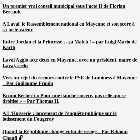
Un premier vrai conseil municipal sous l’acte II de Florian
Bercault
A Laval, le Rassemblement national en Mayenne et son score à
sa juste valeur
Entre Jordan et la Princesse… ça Match ! – par Luigi Mario de
Karth
Laval Agglo acte deux en Mayenne, avec un président, maire de
Laval, réélu
Vers un rejet du recours contre le PSE de Luminess à Mayenne
– Par Guillaume Frouin
Bruno Bertier : « Pour une gauche sincère, pas celle qui se
droitise » – Par Thomas H.
A L’Huisserie : lancement de l’enquête publique sur le
lotissement du Fougeray
Quand la République change enfin de visage – Par Rihaoui
Chanfi 🔓