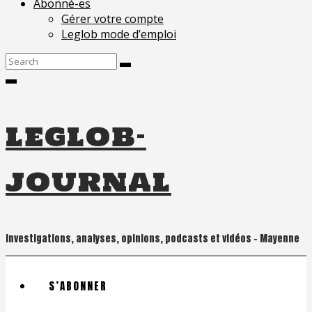
Abonné-es
Gérer votre compte
Leglob mode d’emploi
Search
for:
leglob-
journal
Investigations, analyses, opinions, podcasts et vidéos – Mayenne
S’ABONNER