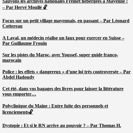
Sauvons les archives nationales Freinet hébergées à Mayenne !
– Par Hervé Moullé 🔓
Focus sur un petit village mayennais, en passant – Par Léonard
Cottereau
A Laval, un médecin réalise un faux pour exercer en Suisse –
Par Guillaume Frouin
Sur les pistes du Maroc, avec Youssef, super guide franco-
marocain
Police : les effets « dangereux » d’une loi très controversée – Par
Abdel Hadoudy
Cet été, dans vos bagages des livres pour laisser la littérature
vous emporter…
Polyclinique du Maine : Entre fuite des personnels et
licenciements🔓
Dystopie : Et si le RN arrive au pouvoir ? – Par Thomas H.