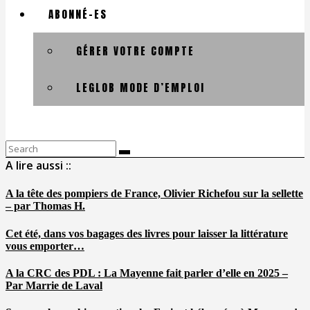
ABONNÉ-ES
GÉRER VOTRE COMPTE
LEGLOB MODE D’EMPLOI
Search
for:
A lire aussi ::
A la tête des pompiers de France, Olivier Richefou sur la sellette
– par Thomas H.
Cet été, dans vos bagages des livres pour laisser la littérature
vous emporter…
A la CRC des PDL : La Mayenne fait parler d’elle en 2025 –
Par Marrie de Laval