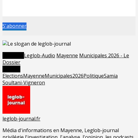
S'abonner
Posted in
Leglob-Audio
Mayenne
Municipales 2026 - Le
Dossier
Tagged
Elections
Mayenne
Municipales2026
Politique
Samia
Soultani-Vigneron
leglob-journal.fr
Média d'informations en Mayenne, Leglob-journal
privilégie l'investigation, l'analyse, l'opinion, les podcasts