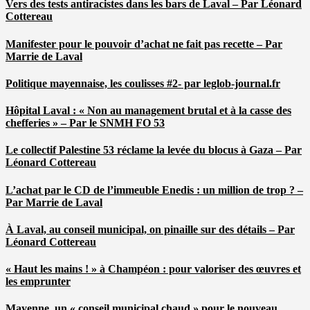
Vers des tests antiracistes dans les bars de Laval – Par Léonard
Cottereau
Manifester pour le pouvoir d’achat ne fait pas recette – Par
Marrie de Laval
Politique mayennaise, les coulisses #2- par leglob-journal.fr
Hôpital Laval : « Non au management brutal et à la casse des
chefferies » – Par le SNMH FO 53
Le collectif Palestine 53 réclame la levée du blocus à Gaza – Par
Léonard Cottereau
L’achat par le CD de l’immeuble Enedis : un million de trop ? –
Par Marrie de Laval
À Laval, au conseil municipal, on pinaille sur des détails – Par
Léonard Cottereau
« Haut les mains ! » à Champéon : pour valoriser des œuvres et
les emprunter
Mayenne, un « conseil municipal chaud » pour le nouveau