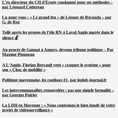
L’ex-directeur du CH d’Ernée condamné pour ses méthodes –
par Léonard Cottereau
Lu pour vous : « Le grand feu » de Léonor de Réconda – par
G. de Roz
Tollé après les propos de l’élu RN à Laval Agglo murée dans le
silence 🔓
Au procès de Gannat à Angers, devenu tribune politique – Par
Maxime Pionneau
A L’Agglo, Florian Bercault veut « craquer le système » pour
son « Choc de mobilité »
Politique mayennaise, les coulisses #1- par leglob-journal.fr
Les intercommunalités renouvelées : pas une simple formalité –
par Georges Poirier
La LDH en Mayenne : « Nous contestons le bien-fondé de votre
projet de vidéosurveillance »