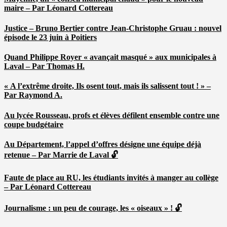
maire – Par Léonard Cottereau
Justice – Bruno Bertier contre Jean-Christophe Gruau : nouvel
épisode le 23 juin à Poitiers
Quand Philippe Royer « avançait masqué » aux municipales à
Laval – Par Thomas H.
« A l’extrême droite, Ils osent tout, mais ils salissent tout ! » –
Par Raymond A.
Au lycée Rousseau, profs et élèves défilent ensemble contre une
coupe budgétaire
Au Département, l’appel d’offres désigne une équipe déjà
retenue – Par Marrie de Laval 🔓
Faute de place au RU, les étudiants invités à manger au collège
– Par Léonard Cottereau
Journalisme : un peu de courage, les « oiseaux » ! 🔓