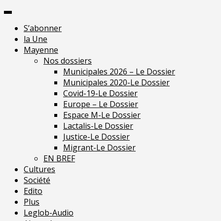
Skip
Pour une presse
to
indépendante en
Je m'abonne
S’abonner
content
Mayenne
la Une
Mayenne
Nos dossiers
Municipales 2026 – Le Dossier
Municipales 2020-Le Dossier
Covid-19-Le Dossier
Europe – Le Dossier
Espace M-Le Dossier
Lactalis-Le Dossier
Justice-Le Dossier
Migrant-Le Dossier
EN BREF
Cultures
Société
Edito
Plus
Leglob-Audio