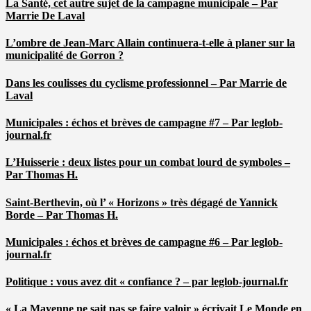
La Santé, cet autre sujet de la campagne municipale – Par
Marrie De Laval
L’ombre de Jean-Marc Allain continuera-t-elle à planer sur la
municipalité de Gorron ?
Dans les coulisses du cyclisme professionnel – Par Marrie de
Laval
Municipales : échos et brèves de campagne #7 – Par leglob-
journal.fr
L’Huisserie : deux listes pour un combat lourd de symboles –
Par Thomas H.
Saint-Berthevin, où l’ « Horizons » très dégagé de Yannick
Borde – Par Thomas H.
Municipales : échos et brèves de campagne #6 – Par leglob-
journal.fr
Politique : vous avez dit « confiance ? – par leglob-journal.fr
« La Mayenne ne sait pas se faire valoir » écrivait Le Monde en