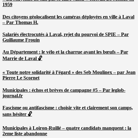
1959
Des citoyens géolocalisent les caméras déployées en ville à Laval
– Par Thomas H.
Salariés électrocutés à Laval, rejet du pourvoi de SPIE – Par
Guillaume Frouin
Au Département : le vélo et la charrue avant les bœufs – Par
Marrie de Laval 🔓
« Toute notre solidarité à l’égard » des Seb Moulinex – par Jean
Pierre Le Scornet
Municipales : échos et brèves de campagne #5 – Par leglob-
journal.fr
Fascisme ou antifascisme : choisir vite et clairement son camps,
sans hésiter 🔓
Municipales à Loiron-Ruillé – quatre candidats manquent : la
2eme liste abandonne