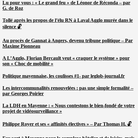
Lu pour vous : « Le grand feu » de Léonor de Réconda – par
G. de Roz
Tollé après les propos de l’élu RN à Laval Agglo murée dans le
silence 🔓
Au procès de Gannat à Angers, devenu tribune politique – Par
Maxime Pionneau
A L’Agglo, Florian Bercault veut « craquer le système » pour
son « Choc de mobilité »
Politique mayennaise, les coulisses #1- par leglob-journal.fr
Les intercommunalités renouvelées : pas une simple formalité –
par Georges Poirier
La LDH en Mayenne : « Nous contestons le bien-fondé de votre
projet de vidéosurveillance »
Philippe Royer et ses « affinités électives » – Par Thomas H. 🔓