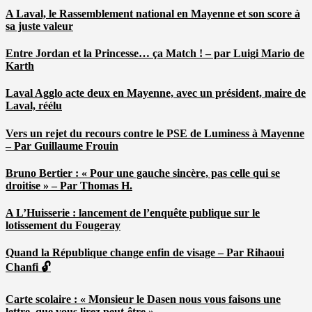
A Laval, le Rassemblement national en Mayenne et son score à
sa juste valeur
Entre Jordan et la Princesse… ça Match ! – par Luigi Mario de
Karth
Laval Agglo acte deux en Mayenne, avec un président, maire de
Laval, réélu
Vers un rejet du recours contre le PSE de Luminess à Mayenne
– Par Guillaume Frouin
Bruno Bertier : « Pour une gauche sincère, pas celle qui se
droitise » – Par Thomas H.
A L’Huisserie : lancement de l’enquête publique sur le
lotissement du Fougeray
Quand la République change enfin de visage – Par Rihaoui
Chanfi 🔓
Carte scolaire : « Monsieur le Dasen nous vous faisons une
lettre, que vous lirez peut-être » …