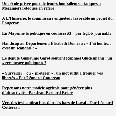
Une école privée pour de jeunes footballeurs asiatiques à
Mézangers retoquée en référé
A L’Huisserie, le commissaire enquêteur favorable au projet du
Fougeray
En Mayenne la politique en coulisses #3 – par leglob-journal.fr
Handicap au Département, Élisabeth Doineau : « J’ai honte…
c’est un scandale ! »
Le député Guillaume Garot soutient Raphaël Glucksmann : un
« recentrage politique » ?
« Surveiller » ou « protéger » , un mot suffit à troquer vos
libertés – Par Léonard Cottereau
Repensons notre modèle agricole pour générer plus
d’attractivité – Par Jean-Bernard Briere
Vers des tests antiracistes dans les bars de Laval – Par Léonard
Cottereau