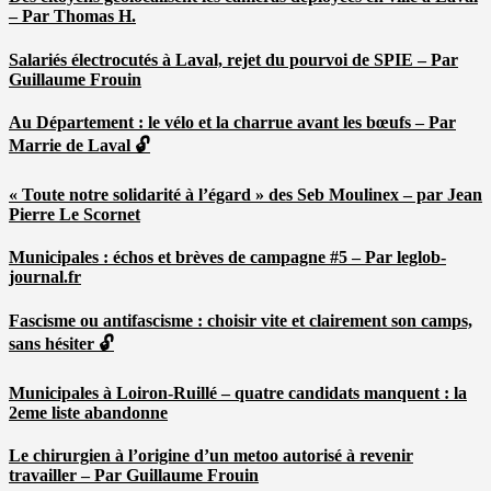
– Par Thomas H.
Salariés électrocutés à Laval, rejet du pourvoi de SPIE – Par
Guillaume Frouin
Au Département : le vélo et la charrue avant les bœufs – Par
Marrie de Laval 🔓
« Toute notre solidarité à l’égard » des Seb Moulinex – par Jean
Pierre Le Scornet
Municipales : échos et brèves de campagne #5 – Par leglob-
journal.fr
Fascisme ou antifascisme : choisir vite et clairement son camps,
sans hésiter 🔓
Municipales à Loiron-Ruillé – quatre candidats manquent : la
2eme liste abandonne
Le chirurgien à l’origine d’un metoo autorisé à revenir
travailler – Par Guillaume Frouin