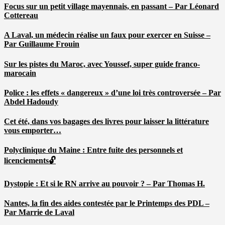
Focus sur un petit village mayennais, en passant – Par Léonard
Cottereau
A Laval, un médecin réalise un faux pour exercer en Suisse –
Par Guillaume Frouin
Sur les pistes du Maroc, avec Youssef, super guide franco-
marocain
Police : les effets « dangereux » d’une loi très controversée – Par
Abdel Hadoudy
Cet été, dans vos bagages des livres pour laisser la littérature
vous emporter…
Polyclinique du Maine : Entre fuite des personnels et
licenciements🔓
Dystopie : Et si le RN arrive au pouvoir ? – Par Thomas H.
Nantes, la fin des aides contestée par le Printemps des PDL –
Par Marrie de Laval