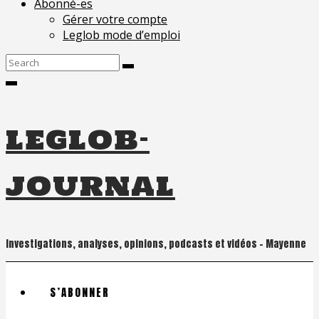
Abonné-es
Gérer votre compte
Leglob mode d’emploi
Search
for:
leglob-
journal
Investigations, analyses, opinions, podcasts et vidéos – Mayenne
S’ABONNER