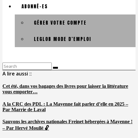
ABONNÉ-ES
GÉRER VOTRE COMPTE
LEGLOB MODE D’EMPLOI
Search
for:
A lire aussi ::
Cet été, dans vos bagages des livres pour laisser la littérature
vous emporter…
A la CRC des PDL : La Mayenne fait parler d’elle en 2025 –
Par Marrie de Laval
Sauvons les archives nationales Freinet hébergées à Mayenne !
– Par Hervé Moullé 🔓