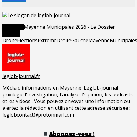
Posted in
Mayenne
Municipales 2026 - Le Dossier
Tagged
Droite
Elections
ExtrêmeDroite
Gauche
Mayenne
Municipale
leglob-journal.fr
Média d'informations en Mayenne, Leglob-journal
privilégie l'investigation, l'analyse, l'opinion, les podcasts
et les videos . Vous pouvez envoyez une information ou
alertez la rédaction en utilisant cette adresse sécurisée :
leglobcontact@protonmail.com
Abonnez-vous !