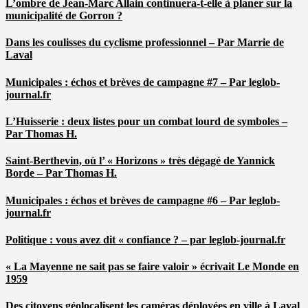
L’ombre de Jean-Marc Allain continuera-t-elle à planer sur la
municipalité de Gorron ?
Dans les coulisses du cyclisme professionnel – Par Marrie de
Laval
Municipales : échos et brèves de campagne #7 – Par leglob-
journal.fr
L’Huisserie : deux listes pour un combat lourd de symboles –
Par Thomas H.
Saint-Berthevin, où l’ « Horizons » très dégagé de Yannick
Borde – Par Thomas H.
Municipales : échos et brèves de campagne #6 – Par leglob-
journal.fr
Politique : vous avez dit « confiance ? – par leglob-journal.fr
« La Mayenne ne sait pas se faire valoir » écrivait Le Monde en
1959
Des citoyens géolocalisent les caméras déployées en ville à Laval