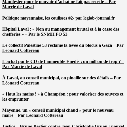
Manifester pour le pouvoir d’achat ne fait pas recette – Par
Marrie de Laval
Politique mayennaise, les coulisses #2- par leglob-journal.fr
Hôpital Laval : « Non au management brutal et à la casse des
chefferies » – Par le SNMH FO 53
Le collectif Palestine 53 réclame la levée du blocus à Gaza – Par
Léonard Cottereau
L’achat par le CD de l’immeuble Enedis : un million de trop ? –
Par Marrie de Laval
À Laval, au conseil municipal, on pinaille sur des détails – Par
Léonard Cottereau
« Haut les mains ! » à Champéon : pour valoriser des œuvres et
les emprunter
Mayenne, un « conseil municipal chaud » pour le nouveau
maire – Par Léonard Cottereau
Justice – Bruno Bertier contre Jean-Christophe Gruau : nouvel