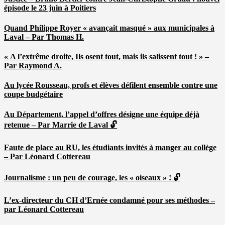
épisode le 23 juin à Poitiers
Quand Philippe Royer « avançait masqué » aux municipales à
Laval – Par Thomas H.
« A l’extrême droite, Ils osent tout, mais ils salissent tout ! » –
Par Raymond A.
Au lycée Rousseau, profs et élèves défilent ensemble contre une
coupe budgétaire
Au Département, l’appel d’offres désigne une équipe déjà
retenue – Par Marrie de Laval 🔓
Faute de place au RU, les étudiants invités à manger au collège
– Par Léonard Cottereau
Journalisme : un peu de courage, les « oiseaux » ! 🔓
L’ex-directeur du CH d’Ernée condamné pour ses méthodes –
par Léonard Cottereau