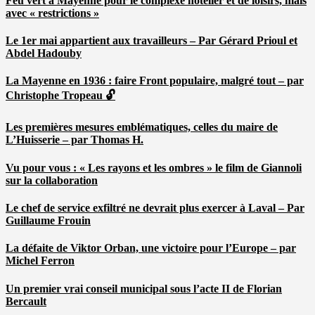
Feu vert à Mayenne pour le complexe hôtelier et de loisirs, mais
avec « restrictions »
Le 1er mai appartient aux travailleurs – Par Gérard Prioul et
Abdel Hadouby
La Mayenne en 1936 : faire Front populaire, malgré tout – par
Christophe Tropeau 🔓
Les premières mesures emblématiques, celles du maire de
L’Huisserie – par Thomas H.
Vu pour vous : « Les rayons et les ombres » le film de Giannoli
sur la collaboration
Le chef de service exfiltré ne devrait plus exercer à Laval – Par
Guillaume Frouin
La défaite de Viktor Orban, une victoire pour l’Europe – par
Michel Ferron
Un premier vrai conseil municipal sous l’acte II de Florian
Bercault