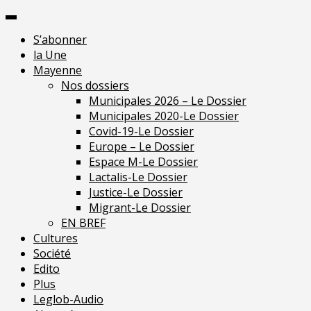
Skip
Pour une presse indépendante en Mayenne
to
S’abonner
content
la Une
Mayenne
Nos dossiers
Municipales 2026 – Le Dossier
Municipales 2020-Le Dossier
Covid-19-Le Dossier
Europe – Le Dossier
Espace M-Le Dossier
Lactalis-Le Dossier
Justice-Le Dossier
Migrant-Le Dossier
EN BREF
Cultures
Société
Edito
Plus
Leglob-Audio