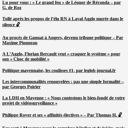
Lu pour vous : « Le grand feu » de Léonor de Réconda – par
G. de Roz
Tollé après les propos de l’élu RN à Laval Agglo murée dans le
silence 🔓
Au procès de Gannat à Angers, devenu tribune politique – Par
Maxime Pionneau
A L’Agglo, Florian Bercault veut « craquer le système » pour
son « Choc de mobilité »
Politique mayennaise, les coulisses #1- par leglob-journal.fr
Les intercommunalités renouvelées : pas une simple formalité –
par Georges Poirier
La LDH en Mayenne : « Nous contestons le bien-fondé de votre
projet de vidéosurveillance »
Philippe Royer et ses « affinités électives » – Par Thomas H. 🔓