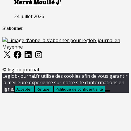
Hervé Moullé 🔓
24 juillet 2026
S’abonner
X
Facebook
LinkedIn
Instagram
© leglob-journal
Leglob-journal.fr utilise des cookies afin de vous garantir
la meilleure expérience sur notre site d'informations en
ligne.
Accepter
Refuser
Politique de confidentialité