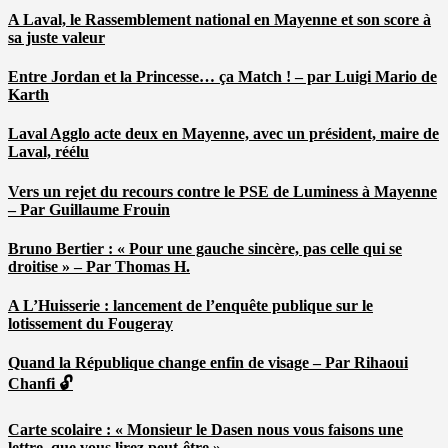
A Laval, le Rassemblement national en Mayenne et son score à
sa juste valeur
Entre Jordan et la Princesse… ça Match ! – par Luigi Mario de
Karth
Laval Agglo acte deux en Mayenne, avec un président, maire de
Laval, réélu
Vers un rejet du recours contre le PSE de Luminess à Mayenne
– Par Guillaume Frouin
Bruno Bertier : « Pour une gauche sincère, pas celle qui se
droitise » – Par Thomas H.
A L’Huisserie : lancement de l’enquête publique sur le
lotissement du Fougeray
Quand la République change enfin de visage – Par Rihaoui
Chanfi 🔓
Carte scolaire : « Monsieur le Dasen nous vous faisons une
lettre, que vous lirez peut-être » …