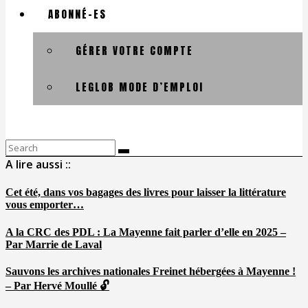
ABONNÉ-ES
GÉRER VOTRE COMPTE
LEGLOB MODE D’EMPLOI
Search
for:
A lire aussi ::
Cet été, dans vos bagages des livres pour laisser la littérature
vous emporter…
A la CRC des PDL : La Mayenne fait parler d’elle en 2025 –
Par Marrie de Laval
Sauvons les archives nationales Freinet hébergées à Mayenne !
– Par Hervé Moullé 🔓