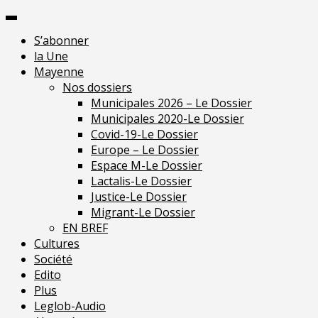
Skip
Pour une presse indépendante en Mayen
to
S’abonner
content
la Une
Mayenne
Nos dossiers
Municipales 2026 – Le Dossier
Municipales 2020-Le Dossier
Covid-19-Le Dossier
Europe – Le Dossier
Espace M-Le Dossier
Lactalis-Le Dossier
Justice-Le Dossier
Migrant-Le Dossier
EN BREF
Cultures
Société
Edito
Plus
Leglob-Audio