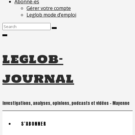
Abonné-es
Gérer votre compte
Leglob mode d’emploi
Search
for:
leglob-
journal
Investigations, analyses, opinions, podcasts et vidéos – Mayenne
S’ABONNER