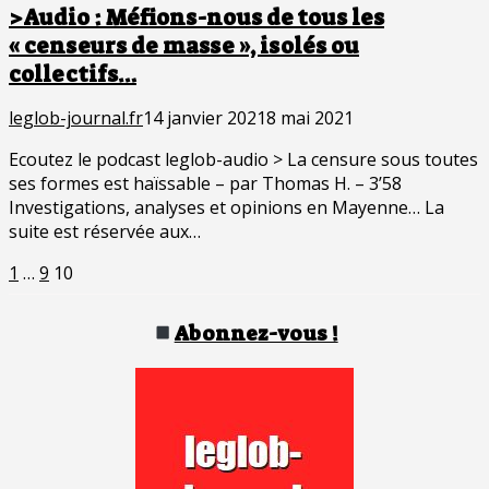
>Audio : Méfions-nous de tous les
« censeurs de masse », isolés ou
collectifs…
leglob-journal.fr
14 janvier 2021
8 mai 2021
Ecoutez le podcast leglob-audio > La censure sous toutes
ses formes est haïssable – par Thomas H. – 3’58
Investigations, analyses et opinions en Mayenne… La
suite est réservée aux…
Pagination
Page
Page
Page
1
…
9
10
des
publications
Abonnez-vous !