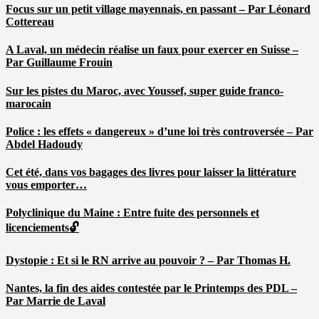
Focus sur un petit village mayennais, en passant – Par Léonard
Cottereau
A Laval, un médecin réalise un faux pour exercer en Suisse –
Par Guillaume Frouin
Sur les pistes du Maroc, avec Youssef, super guide franco-
marocain
Police : les effets « dangereux » d’une loi très controversée – Par
Abdel Hadoudy
Cet été, dans vos bagages des livres pour laisser la littérature
vous emporter…
Polyclinique du Maine : Entre fuite des personnels et
licenciements🔓
Dystopie : Et si le RN arrive au pouvoir ? – Par Thomas H.
Nantes, la fin des aides contestée par le Printemps des PDL –
Par Marrie de Laval