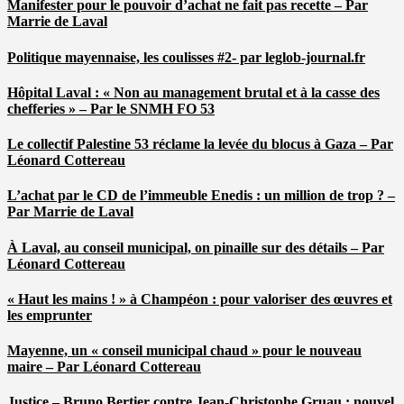
Manifester pour le pouvoir d’achat ne fait pas recette – Par
Marrie de Laval
Politique mayennaise, les coulisses #2- par leglob-journal.fr
Hôpital Laval : « Non au management brutal et à la casse des
chefferies » – Par le SNMH FO 53
Le collectif Palestine 53 réclame la levée du blocus à Gaza – Par
Léonard Cottereau
L’achat par le CD de l’immeuble Enedis : un million de trop ? –
Par Marrie de Laval
À Laval, au conseil municipal, on pinaille sur des détails – Par
Léonard Cottereau
« Haut les mains ! » à Champéon : pour valoriser des œuvres et
les emprunter
Mayenne, un « conseil municipal chaud » pour le nouveau
maire – Par Léonard Cottereau
Justice – Bruno Bertier contre Jean-Christophe Gruau : nouvel