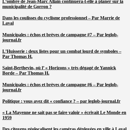
L’ombre de Jean-Marc Allain continuera-t-elle à planer sur la
municipalité de Gorron ?
Dans les coulisses du cyclisme professionnel – Par Marrie de
Laval
Municipales : échos et brèves de campagne #7 – Par leglob-
journal.fr
L’Huisserie : deux listes pour un combat lourd de symboles –
Par Thomas H.
Saint-Berthevin, où l’ « Horizons » très dégagé de Yannick
Borde – Par Thomas H.
Municipales : échos et brèves de campagne #6 – Par leglob-
journal.fr
Politique : vous avez dit « confiance ? – par leglob-journal.fr
« La Mayenne ne sait pas se faire valoir » écrivait Le Monde en
1959
Des citoyens géolocalisent les caméras déployées en ville à Laval