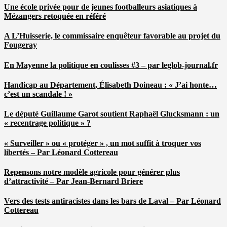
Une école privée pour de jeunes footballeurs asiatiques à
Mézangers retoquée en référé
A L’Huisserie, le commissaire enquêteur favorable au projet du
Fougeray
En Mayenne la politique en coulisses #3 – par leglob-journal.fr
Handicap au Département, Élisabeth Doineau : « J’ai honte…
c’est un scandale ! »
Le député Guillaume Garot soutient Raphaël Glucksmann : un
« recentrage politique » ?
« Surveiller » ou « protéger » , un mot suffit à troquer vos
libertés – Par Léonard Cottereau
Repensons notre modèle agricole pour générer plus
d’attractivité – Par Jean-Bernard Briere
Vers des tests antiracistes dans les bars de Laval – Par Léonard
Cottereau