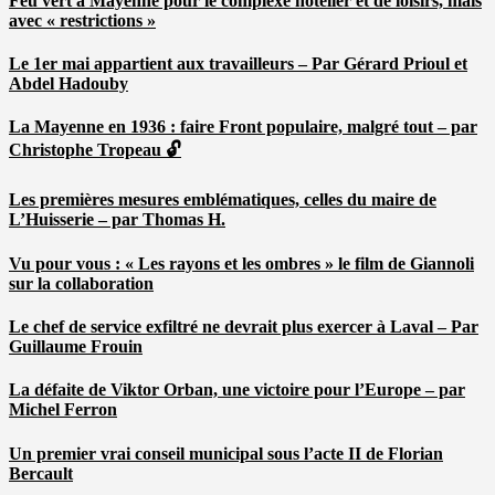
Feu vert à Mayenne pour le complexe hôtelier et de loisirs, mais
avec « restrictions »
Le 1er mai appartient aux travailleurs – Par Gérard Prioul et
Abdel Hadouby
La Mayenne en 1936 : faire Front populaire, malgré tout – par
Christophe Tropeau 🔓
Les premières mesures emblématiques, celles du maire de
L’Huisserie – par Thomas H.
Vu pour vous : « Les rayons et les ombres » le film de Giannoli
sur la collaboration
Le chef de service exfiltré ne devrait plus exercer à Laval – Par
Guillaume Frouin
La défaite de Viktor Orban, une victoire pour l’Europe – par
Michel Ferron
Un premier vrai conseil municipal sous l’acte II de Florian
Bercault