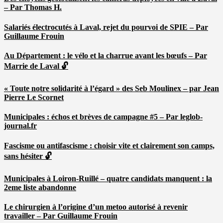
– Par Thomas H.
Salariés électrocutés à Laval, rejet du pourvoi de SPIE – Par
Guillaume Frouin
Au Département : le vélo et la charrue avant les bœufs – Par
Marrie de Laval 🔓
« Toute notre solidarité à l’égard » des Seb Moulinex – par Jean
Pierre Le Scornet
Municipales : échos et brèves de campagne #5 – Par leglob-
journal.fr
Fascisme ou antifascisme : choisir vite et clairement son camps,
sans hésiter 🔓
Municipales à Loiron-Ruillé – quatre candidats manquent : la
2eme liste abandonne
Le chirurgien à l’origine d’un metoo autorisé à revenir
travailler – Par Guillaume Frouin