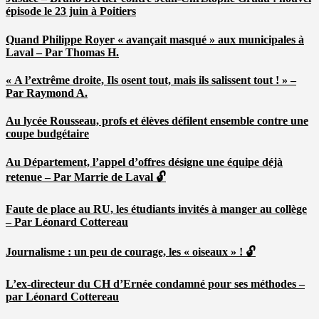
épisode le 23 juin à Poitiers
Quand Philippe Royer « avançait masqué » aux municipales à
Laval – Par Thomas H.
« A l’extrême droite, Ils osent tout, mais ils salissent tout ! » –
Par Raymond A.
Au lycée Rousseau, profs et élèves défilent ensemble contre une
coupe budgétaire
Au Département, l’appel d’offres désigne une équipe déjà
retenue – Par Marrie de Laval 🔓
Faute de place au RU, les étudiants invités à manger au collège
– Par Léonard Cottereau
Journalisme : un peu de courage, les « oiseaux » ! 🔓
L’ex-directeur du CH d’Ernée condamné pour ses méthodes –
par Léonard Cottereau