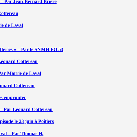
é – Par Jean-Bernard Briere
Cottereau
rie de Laval
efferies » – Par le SNMH FO 53
r Léonard Cottereau
 Par Marrie de Laval
Léonard Cottereau
les emprunter
 – Par Léonard Cottereau
sode le 23 juin à Poitiers
aval – Par Thomas H.