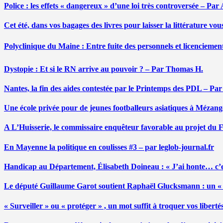
Police : les effets « dangereux » d’une loi très controversée – P
Cet été, dans vos bagages des livres pour laisser la littérature v
Polyclinique du Maine : Entre fuite des personnels et licenciemen
Dystopie : Et si le RN arrive au pouvoir ? – Par Thomas H.
Nantes, la fin des aides contestée par le Printemps des PDL – Pa
Une école privée pour de jeunes footballeurs asiatiques à Mézang
A L’Huisserie, le commissaire enquêteur favorable au projet du
En Mayenne la politique en coulisses #3 – par leglob-journal.fr
Handicap au Département, Élisabeth Doineau : « J’ai honte… c’e
Le député Guillaume Garot soutient Raphaël Glucksmann : un « r
« Surveiller » ou « protéger » , un mot suffit à troquer vos liber