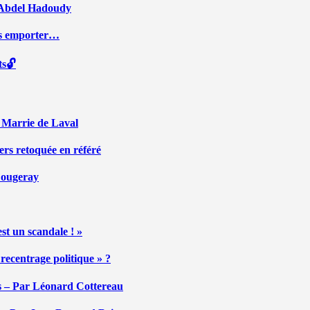
ar Abdel Hadoudy
ous emporter…
ts🔓
r Marrie de Laval
ers retoquée en référé
 Fougeray
st un scandale ! »
ecentrage politique » ?
tés – Par Léonard Cottereau