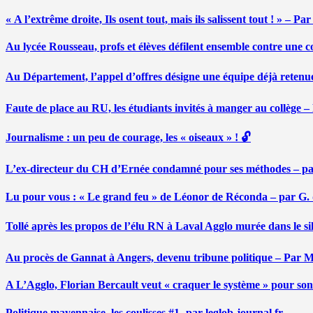
« A l’extrême droite, Ils osent tout, mais ils salissent tout ! » – 
Au lycée Rousseau, profs et élèves défilent ensemble contre une 
Au Département, l’appel d’offres désigne une équipe déjà retenu
Faute de place au RU, les étudiants invités à manger au collège
Journalisme : un peu de courage, les « oiseaux » ! 🔓
L’ex-directeur du CH d’Ernée condamné pour ses méthodes – p
Lu pour vous : « Le grand feu » de Léonor de Réconda – par G.
Tollé après les propos de l’élu RN à Laval Agglo murée dans le si
Au procès de Gannat à Angers, devenu tribune politique – Par
A L’Agglo, Florian Bercault veut « craquer le système » pour son
Politique mayennaise, les coulisses #1- par leglob-journal.fr