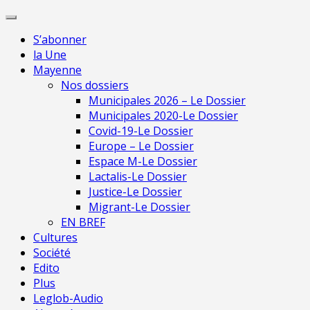
Skip
Pour 
to
S’abonner
content
la Une
Mayenne
Nos dossiers
Municipales 2026 – Le Dossier
Municipales 2020-Le Dossier
Covid-19-Le Dossier
Europe – Le Dossier
Espace M-Le Dossier
Lactalis-Le Dossier
Justice-Le Dossier
Migrant-Le Dossier
EN BREF
Cultures
Société
Edito
Plus
Leglob-Audio