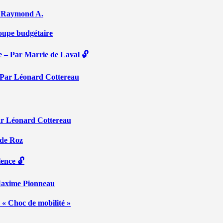
Par Raymond A.
coupe budgétaire
e – Par Marrie de Laval 🔓
 – Par Léonard Cottereau
ar Léonard Cottereau
 de Roz
lence 🔓
 Maxime Pionneau
 « Choc de mobilité »