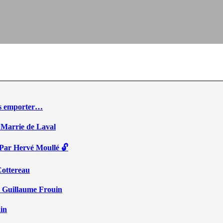
ous emporter…
 Marrie de Laval
 Par Hervé Moullé 🔓
Cottereau
r Guillaume Frouin
ain