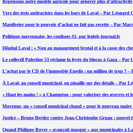
Repensons notre modèle agricole pour générer plus d’attractivit
Vers des tests antiracistes dans les bars de Laval – Par Léonard 
Manifester pour le pouvoir d’achat ne fait pas recette – Par Mar
Politique mayennaise, les coulisses #2- par leglob-journal.fr
Hôpital Laval : « Non au management brutal et à la casse des ch
Le collectif Palestine 53 réclame la levée du blocus à Gaza – Pa
L’achat par le CD de l’immeuble Enedis : un million de trop ? –
À Laval, au conseil municipal, on pinaille sur des détails – Par 
« Haut les mains ! » à Champéon : pour valoriser des œuvres et 
Mayenne, un « conseil municipal chaud » pour le nouveau maire
Justice – Bruno Bertier contre Jean-Christophe Gruau : nouvel épi
Quand Philippe Royer « avançait masqué » aux municipales à L