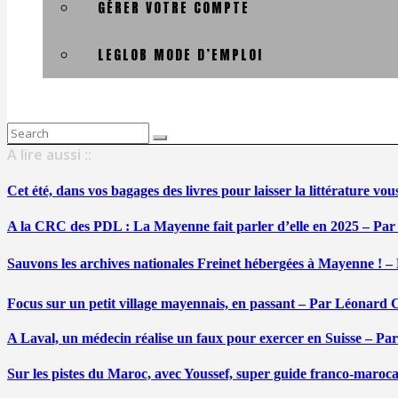
GÉRER VOTRE COMPTE
LEGLOB MODE D’EMPLOI
Search
for:
A lire aussi ::
Cet été, dans vos bagages des livres pour laisser la littérature v
A la CRC des PDL : La Mayenne fait parler d’elle en 2025 – Par
Sauvons les archives nationales Freinet hébergées à Mayenne ! –
Focus sur un petit village mayennais, en passant – Par Léonard 
A Laval, un médecin réalise un faux pour exercer en Suisse – Pa
Sur les pistes du Maroc, avec Youssef, super guide franco-maroc