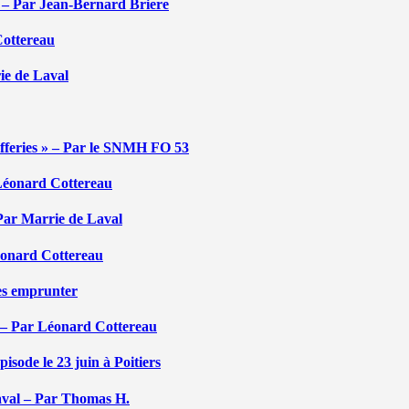
é – Par Jean-Bernard Briere
Cottereau
rie de Laval
efferies » – Par le SNMH FO 53
r Léonard Cottereau
 Par Marrie de Laval
Léonard Cottereau
les emprunter
 – Par Léonard Cottereau
sode le 23 juin à Poitiers
aval – Par Thomas H.