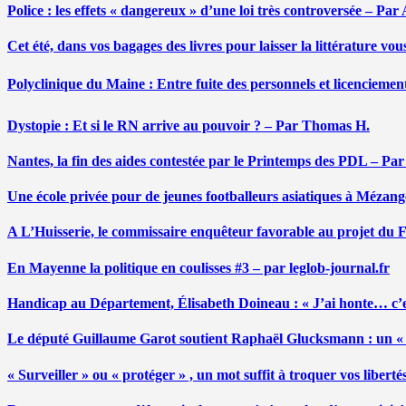
Police : les effets « dangereux » d’une loi très controversée – P
Cet été, dans vos bagages des livres pour laisser la littérature v
Polyclinique du Maine : Entre fuite des personnels et licenciemen
Dystopie : Et si le RN arrive au pouvoir ? – Par Thomas H.
Nantes, la fin des aides contestée par le Printemps des PDL – Pa
Une école privée pour de jeunes footballeurs asiatiques à Mézang
A L’Huisserie, le commissaire enquêteur favorable au projet du
En Mayenne la politique en coulisses #3 – par leglob-journal.fr
Handicap au Département, Élisabeth Doineau : « J’ai honte… c’e
Le député Guillaume Garot soutient Raphaël Glucksmann : un « r
« Surveiller » ou « protéger » , un mot suffit à troquer vos liber