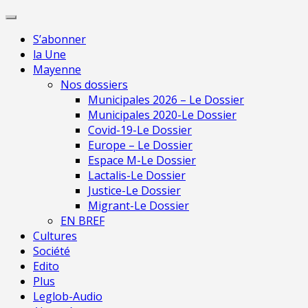
Skip
Pour 
to
S’abonner
content
la Une
Mayenne
Nos dossiers
Municipales 2026 – Le Dossier
Municipales 2020-Le Dossier
Covid-19-Le Dossier
Europe – Le Dossier
Espace M-Le Dossier
Lactalis-Le Dossier
Justice-Le Dossier
Migrant-Le Dossier
EN BREF
Cultures
Société
Edito
Plus
Leglob-Audio