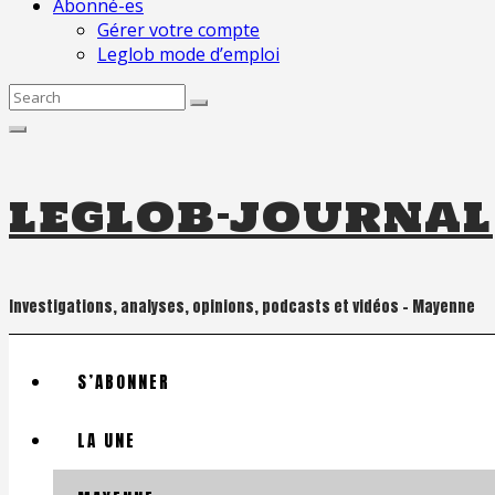
Abonné-es
Gérer votre compte
Leglob mode d’emploi
Search
for:
leglob-journal
Investigations, analyses, opinions, podcasts et vidéos – Mayenne
S’ABONNER
LA UNE