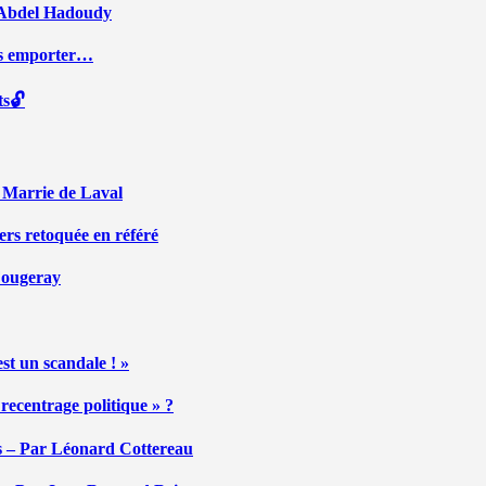
ar Abdel Hadoudy
ous emporter…
ts🔓
r Marrie de Laval
ers retoquée en référé
 Fougeray
st un scandale ! »
ecentrage politique » ?
tés – Par Léonard Cottereau