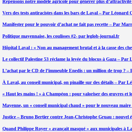
Repensons notre modèle agricole pour générer plus d’attractivit
Vers des tests antiracistes dans les bars de Laval – Par Léonard 
Manifester pour le pouvoir d’achat ne fait pas recette – Par Mar
Politique mayennaise, les coulisses #2- par leglob-journal.fr
Hôpital Laval : « Non au management brutal et à la casse des ch
Le collectif Palestine 53 réclame la levée du blocus à Gaza – Pa
L’achat par le CD de l’immeuble Enedis : un million de trop ? –
À Laval, au conseil municipal, on pinaille sur des détails – Par 
« Haut les mains ! » à Champéon : pour valoriser des œuvres et 
Mayenne, un « conseil municipal chaud » pour le nouveau maire
Justice – Bruno Bertier contre Jean-Christophe Gruau : nouvel épi
Quand Philippe Royer « avançait masqué » aux municipales à L