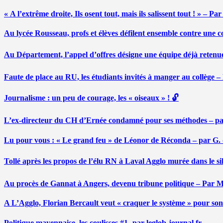
« A l’extrême droite, Ils osent tout, mais ils salissent tout ! » – 
Au lycée Rousseau, profs et élèves défilent ensemble contre une 
Au Département, l’appel d’offres désigne une équipe déjà retenu
Faute de place au RU, les étudiants invités à manger au collège
Journalisme : un peu de courage, les « oiseaux » ! 🔓
L’ex-directeur du CH d’Ernée condamné pour ses méthodes – p
Lu pour vous : « Le grand feu » de Léonor de Réconda – par G.
Tollé après les propos de l’élu RN à Laval Agglo murée dans le si
Au procès de Gannat à Angers, devenu tribune politique – Par
A L’Agglo, Florian Bercault veut « craquer le système » pour son
Politique mayennaise, les coulisses #1- par leglob-journal.fr