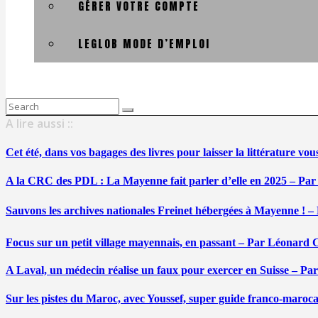
GÉRER VOTRE COMPTE
LEGLOB MODE D’EMPLOI
Search
for:
A lire aussi ::
Cet été, dans vos bagages des livres pour laisser la littérature v
A la CRC des PDL : La Mayenne fait parler d’elle en 2025 – Par
Sauvons les archives nationales Freinet hébergées à Mayenne ! –
Focus sur un petit village mayennais, en passant – Par Léonard 
A Laval, un médecin réalise un faux pour exercer en Suisse – Pa
Sur les pistes du Maroc, avec Youssef, super guide franco-maroc