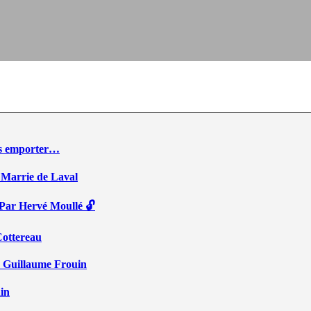
ous emporter…
 Marrie de Laval
 Par Hervé Moullé 🔓
Cottereau
r Guillaume Frouin
ain