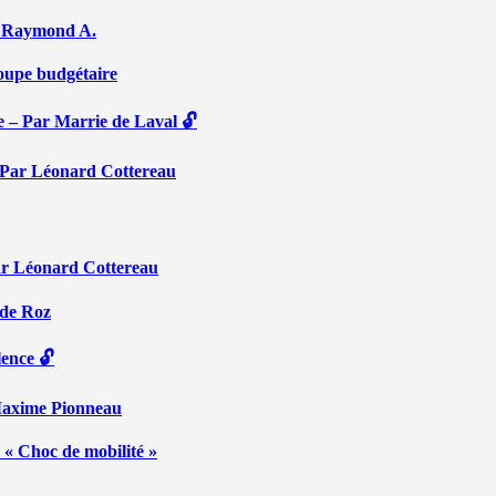
Par Raymond A.
coupe budgétaire
e – Par Marrie de Laval 🔓
 – Par Léonard Cottereau
ar Léonard Cottereau
 de Roz
lence 🔓
 Maxime Pionneau
 « Choc de mobilité »