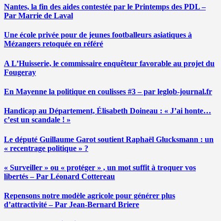
Nantes, la fin des aides contestée par le Printemps des PDL –
Par Marrie de Laval
Une école privée pour de jeunes footballeurs asiatiques à
Mézangers retoquée en référé
A L’Huisserie, le commissaire enquêteur favorable au projet du
Fougeray
En Mayenne la politique en coulisses #3 – par leglob-journal.fr
Handicap au Département, Élisabeth Doineau : « J’ai honte…
c’est un scandale ! »
Le député Guillaume Garot soutient Raphaël Glucksmann : un
« recentrage politique » ?
« Surveiller » ou « protéger » , un mot suffit à troquer vos
libertés – Par Léonard Cottereau
Repensons notre modèle agricole pour générer plus
d’attractivité – Par Jean-Bernard Briere