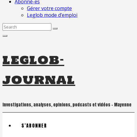
Abonné-es
Gérer votre compte
Leglob mode d’emploi
Search
for:
leglob-
journal
Investigations, analyses, opinions, podcasts et vidéos – Mayenne
S’ABONNER