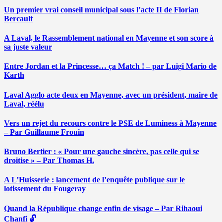
Un premier vrai conseil municipal sous l’acte II de Florian
Bercault
A Laval, le Rassemblement national en Mayenne et son score à
sa juste valeur
Entre Jordan et la Princesse… ça Match ! – par Luigi Mario de
Karth
Laval Agglo acte deux en Mayenne, avec un président, maire de
Laval, réélu
Vers un rejet du recours contre le PSE de Luminess à Mayenne
– Par Guillaume Frouin
Bruno Bertier : « Pour une gauche sincère, pas celle qui se
droitise » – Par Thomas H.
A L’Huisserie : lancement de l’enquête publique sur le
lotissement du Fougeray
Quand la République change enfin de visage – Par Rihaoui
Chanfi 🔓