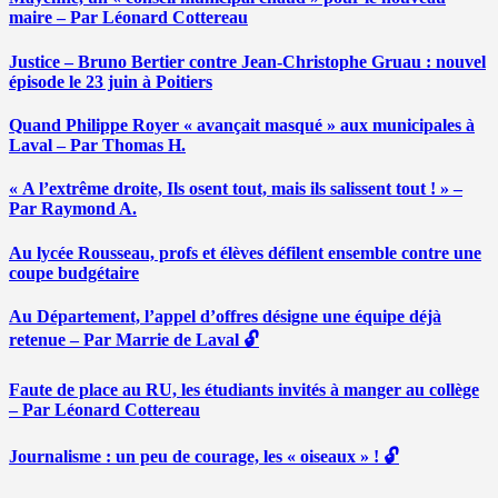
maire – Par Léonard Cottereau
Justice – Bruno Bertier contre Jean-Christophe Gruau : nouvel
épisode le 23 juin à Poitiers
Quand Philippe Royer « avançait masqué » aux municipales à
Laval – Par Thomas H.
« A l’extrême droite, Ils osent tout, mais ils salissent tout ! » –
Par Raymond A.
Au lycée Rousseau, profs et élèves défilent ensemble contre une
coupe budgétaire
Au Département, l’appel d’offres désigne une équipe déjà
retenue – Par Marrie de Laval 🔓
Faute de place au RU, les étudiants invités à manger au collège
– Par Léonard Cottereau
Journalisme : un peu de courage, les « oiseaux » ! 🔓