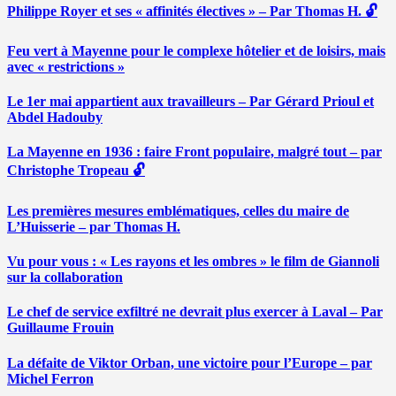
Philippe Royer et ses « affinités électives » – Par Thomas H. 🔓
Feu vert à Mayenne pour le complexe hôtelier et de loisirs, mais
avec « restrictions »
Le 1er mai appartient aux travailleurs – Par Gérard Prioul et
Abdel Hadouby
La Mayenne en 1936 : faire Front populaire, malgré tout – par
Christophe Tropeau 🔓
Les premières mesures emblématiques, celles du maire de
L’Huisserie – par Thomas H.
Vu pour vous : « Les rayons et les ombres » le film de Giannoli
sur la collaboration
Le chef de service exfiltré ne devrait plus exercer à Laval – Par
Guillaume Frouin
La défaite de Viktor Orban, une victoire pour l’Europe – par
Michel Ferron