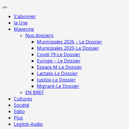
Skip
Pour une presse
to
indépendante en
Je m'abonne
S’abonner
content
Mayenne
la Une
Mayenne
Nos dossiers
Municipales 2026 – Le Dossier
Municipales 2020-Le Dossier
Covid-19-Le Dossier
Europe – Le Dossier
Espace M-Le Dossier
Lactalis-Le Dossier
Justice-Le Dossier
Migrant-Le Dossier
EN BREF
Cultures
Société
Edito
Plus
Leglob-Audio