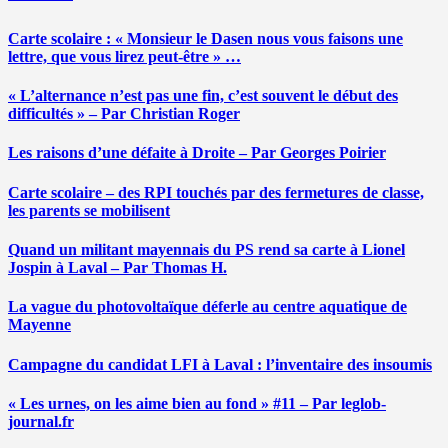
Carte scolaire : « Monsieur le Dasen nous vous faisons une
lettre, que vous lirez peut-être » …
« L’alternance n’est pas une fin, c’est souvent le début des
difficultés » – Par Christian Roger
Les raisons d’une défaite à Droite – Par Georges Poirier
Carte scolaire – des RPI touchés par des fermetures de classe,
les parents se mobilisent
Quand un militant mayennais du PS rend sa carte à Lionel
Jospin à Laval – Par Thomas H.
La vague du photovoltaïque déferle au centre aquatique de
Mayenne
Campagne du candidat LFI à Laval : l’inventaire des insoumis
« Les urnes, on les aime bien au fond » #11 – Par leglob-
journal.fr