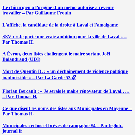
Le chirurgien à l’origine d’un metoo autorisé à revenir
travailler – Par Guillaume Frouin
L’affiche, la candidate de la droite à Laval et l’amalgame
SSV : « Je porte une vraie ambition pour la ville de Laval » –
Par Thomas H.
A Évron, deux listes challengent le maire sortant Joël
Balandraud (UDI)
Mort de Quentin D. : « un déchainement de violence politique
inadmissible » – Par La Garde 53 🔓
Florian Bercault : « Je serais le maire rénovateur de Laval… »
– Par Thomas H.
Ce que disent les noms des listes aux Municipales en Mayenne –
Par Thomas H.
Municipales : échos et brèves de campagne #4 – Par leglob-
journal.fr