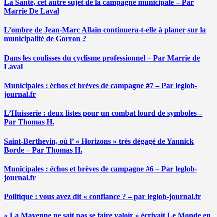
La Santé, cet autre sujet de la campagne municipale – Par
Marrie De Laval
L’ombre de Jean-Marc Allain continuera-t-elle à planer sur la
municipalité de Gorron ?
Dans les coulisses du cyclisme professionnel – Par Marrie de
Laval
Municipales : échos et brèves de campagne #7 – Par leglob-
journal.fr
L’Huisserie : deux listes pour un combat lourd de symboles –
Par Thomas H.
Saint-Berthevin, où l’ « Horizons » très dégagé de Yannick
Borde – Par Thomas H.
Municipales : échos et brèves de campagne #6 – Par leglob-
journal.fr
Politique : vous avez dit « confiance ? – par leglob-journal.fr
« La Mayenne ne sait pas se faire valoir » écrivait Le Monde en