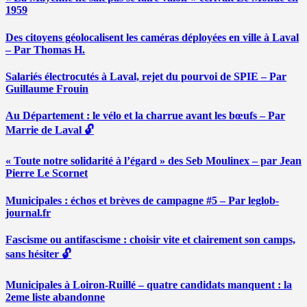
1959
Des citoyens géolocalisent les caméras déployées en ville à Laval
– Par Thomas H.
Salariés électrocutés à Laval, rejet du pourvoi de SPIE – Par
Guillaume Frouin
Au Département : le vélo et la charrue avant les bœufs – Par
Marrie de Laval 🔓
« Toute notre solidarité à l’égard » des Seb Moulinex – par Jean
Pierre Le Scornet
Municipales : échos et brèves de campagne #5 – Par leglob-
journal.fr
Fascisme ou antifascisme : choisir vite et clairement son camps,
sans hésiter 🔓
Municipales à Loiron-Ruillé – quatre candidats manquent : la
2eme liste abandonne