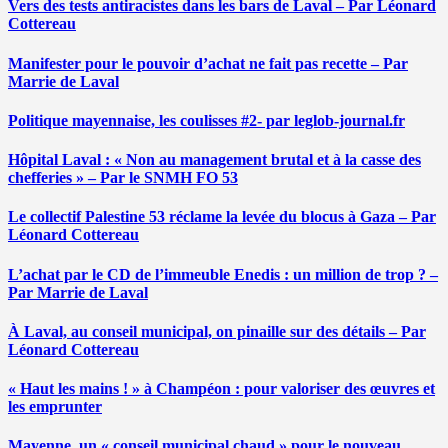
Vers des tests antiracistes dans les bars de Laval – Par Léonard
Cottereau
Manifester pour le pouvoir d’achat ne fait pas recette – Par
Marrie de Laval
Politique mayennaise, les coulisses #2- par leglob-journal.fr
Hôpital Laval : « Non au management brutal et à la casse des
chefferies » – Par le SNMH FO 53
Le collectif Palestine 53 réclame la levée du blocus à Gaza – Par
Léonard Cottereau
L’achat par le CD de l’immeuble Enedis : un million de trop ? –
Par Marrie de Laval
À Laval, au conseil municipal, on pinaille sur des détails – Par
Léonard Cottereau
« Haut les mains ! » à Champéon : pour valoriser des œuvres et
les emprunter
Mayenne, un « conseil municipal chaud » pour le nouveau