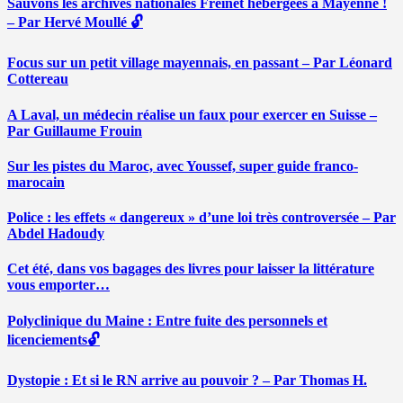
Sauvons les archives nationales Freinet hébergées à Mayenne !
– Par Hervé Moullé 🔓
Focus sur un petit village mayennais, en passant – Par Léonard
Cottereau
A Laval, un médecin réalise un faux pour exercer en Suisse –
Par Guillaume Frouin
Sur les pistes du Maroc, avec Youssef, super guide franco-
marocain
Police : les effets « dangereux » d’une loi très controversée – Par
Abdel Hadoudy
Cet été, dans vos bagages des livres pour laisser la littérature
vous emporter…
Polyclinique du Maine : Entre fuite des personnels et
licenciements🔓
Dystopie : Et si le RN arrive au pouvoir ? – Par Thomas H.