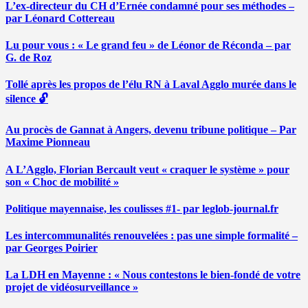
L’ex-directeur du CH d’Ernée condamné pour ses méthodes –
par Léonard Cottereau
Lu pour vous : « Le grand feu » de Léonor de Réconda – par
G. de Roz
Tollé après les propos de l’élu RN à Laval Agglo murée dans le
silence 🔓
Au procès de Gannat à Angers, devenu tribune politique – Par
Maxime Pionneau
A L’Agglo, Florian Bercault veut « craquer le système » pour
son « Choc de mobilité »
Politique mayennaise, les coulisses #1- par leglob-journal.fr
Les intercommunalités renouvelées : pas une simple formalité –
par Georges Poirier
La LDH en Mayenne : « Nous contestons le bien-fondé de votre
projet de vidéosurveillance »