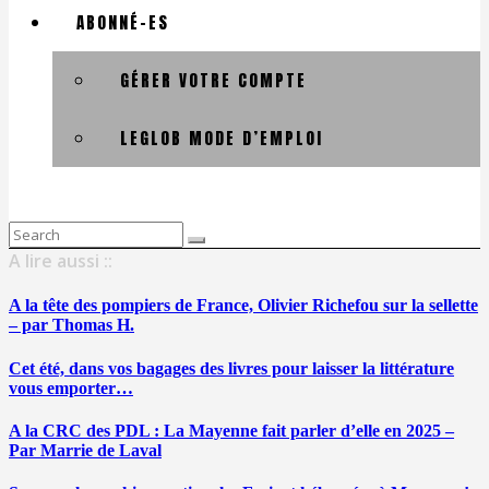
ABONNÉ-ES
GÉRER VOTRE COMPTE
LEGLOB MODE D’EMPLOI
Search
for:
A lire aussi ::
A la tête des pompiers de France, Olivier Richefou sur la sellette
– par Thomas H.
Cet été, dans vos bagages des livres pour laisser la littérature
vous emporter…
A la CRC des PDL : La Mayenne fait parler d’elle en 2025 –
Par Marrie de Laval